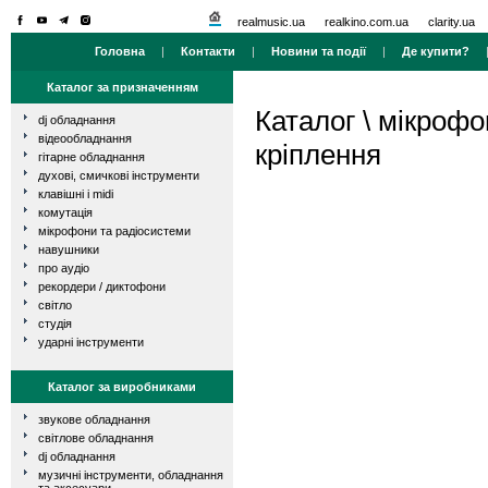
realmusic.ua
realkino.com.ua
clarity.ua
Головна
|
Контакти
|
Новини та події
|
Де купити?
Каталог за призначенням
Каталог
\
мікрофо
dj обладнання
відеообладнання
кріплення
гітарне обладнання
духові, смичкові інструменти
клавішні і midi
комутація
мікрофони та радіосистеми
навушники
про аудіо
рекордери / диктофони
світло
студія
ударні інструменти
Каталог за виробниками
звукове обладнання
світлове обладнання
dj обладнання
музичні інструменти, обладнання