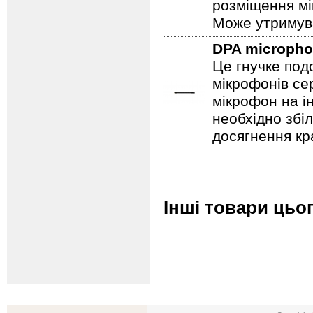
розміщення мі
Може утримува
DPA microph
Це гнучке под
мікрофонів се
мікрофон на і
необхідно збі
досягнення кр
Інші товари цьо