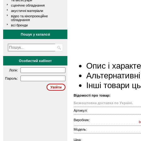
та аксесуари
сценічне обладнання
акустичні матеріали
відео та кінопроекційне
обладнання
всі бренди
Пошук у каталозі
Особистий кабінет
Опис і характ
Логін:
Альтернативні
Пароль:
Інші товари ц
Відомості про товар:
Безкоштовна доставка по Україні.
Артикул:
Виробник:
b
Модель:
Ціна: