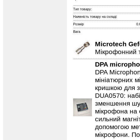
Тип товару:
Наявність товару на складі:
Розмір
0.
Вага
Microtech Gef
Мікрофонний т
DPA microph
DPA Microphon
мініатюрних м
кришкою для з
DUA0570: набі
зменшення шум
мікрофона на 
сильний магні
допомогою мет
мікрофони. По