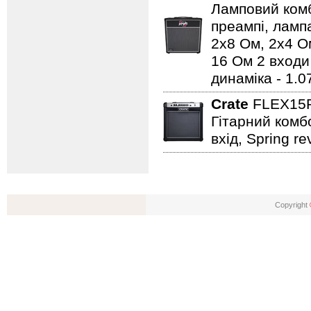
Ламповий комбо
преампі, ламп
2х8 Ом, 2х4 Ом
16 Ом 2 входи 1
динаміка - 1.0
Crate
FLEX15
Гітарний комбо
вхід, Spring re
Copyright