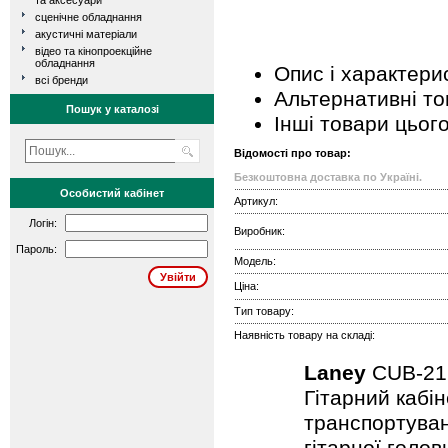
та аксесуари
сценічне обладнання
акустичні матеріали
відео та кінопроекційне
обладнання
Опис і характери
всі бренди
Альтернативні т
Пошук у каталозі
Інші товари цьог
Відомості про товар:
Безкоштовна доставка по Україні.
Особистий кабінет
Артикул:
Логін:
Виробник:
Пароль:
Модель:
Ціна:
Тип товару:
Наявність товару на складі:
Laney
CUB-2
Гітарний кабін
транспортуван