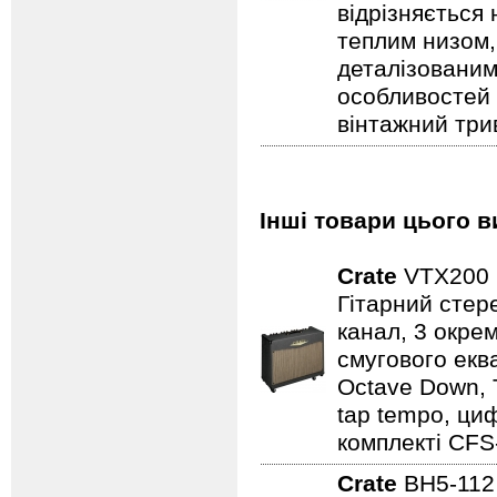
відрізняється
теплим низом,
деталізованим
особливостей
вінтажний три
Інші товари цього в
Crate
VTX200
Гітарний стер
канал, 3 окрем
смугового еква
Octave Down, 
tap tempo, ци
комплекті CFS
Crate
BH5-11