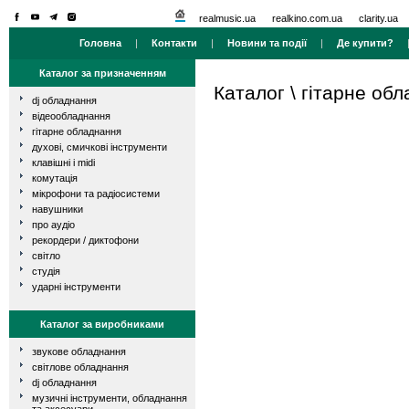
realmusic.ua
realkino.com.ua
clarity.ua
Головна
|
Контакти
|
Новини та події
|
Де купити?
Каталог за призначенням
Каталог
\
гітарне об
dj обладнання
відеообладнання
гітарне обладнання
духові, смичкові інструменти
клавішні і midi
комутація
мікрофони та радіосистеми
навушники
про аудіо
рекордери / диктофони
світло
студія
ударні інструменти
Каталог за виробниками
звукове обладнання
світлове обладнання
dj обладнання
музичні інструменти, обладнання