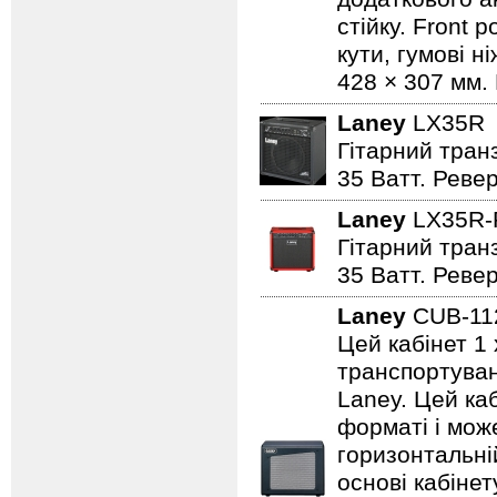
стійку. Front 
кути, гумові н
428 × 307 мм. 
Laney
LX35
Гітарний транз
35 Ватт. Реве
Laney
LX35R
Гітарний транз
35 Ватт. Реве
Laney
CUB-1
Цей кабінет 1 
транспортуванн
Laney. Цей ка
форматі і може
горизонтальні
основі кабіне