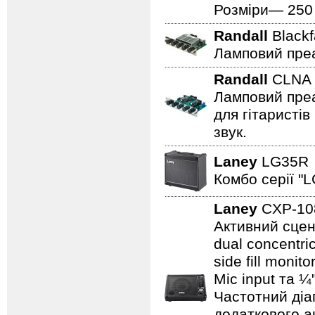
Розміри— 250 ×
Randall
Black
Ламповий преа
Randall
CLN
Ламповий преа
для гітаристів
звук.
Laney
LG35
Комбо серії "L
Laney
CXP-1
Активний сцен
dual concentri
side fill moni
Mic input та ¼
Частотний діап
додаткового а