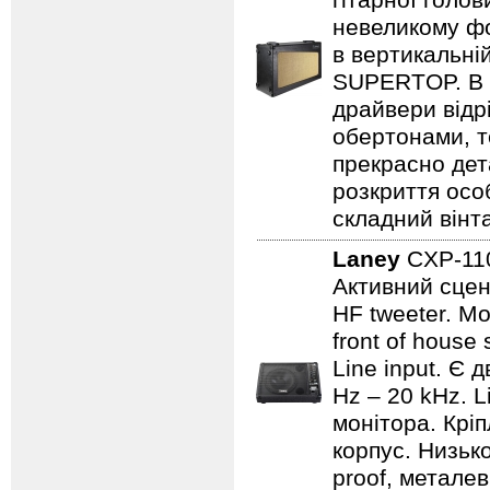
гітарної голов
невеликому фо
в вертикальні
SUPERTOP. В о
драйвери відр
обертонами, т
прекрасно дет
розкриття осо
складний вінт
Laney
CXP-1
Активний сцен
HF tweeter. Мо
front of house
Line input. Є
Hz – 20 kHz. L
монітора. Кріп
корпус. Низьк
proof, металев