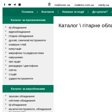
realmusic.ua
realkino.com.ua
clarity.ua
Головна
|
Контакти
|
Новини та події
|
Де купити?
Каталог за призначенням
Каталог
\
гітарне об
dj обладнання
відеообладнання
гітарне обладнання
духові, смичкові інструменти
клавішні і midi
комутація
мікрофони та радіосистеми
навушники
про аудіо
рекордери / диктофони
світло
студія
ударні інструменти
Каталог за виробниками
звукове обладнання
світлове обладнання
dj обладнання
музичні інструменти, обладнання