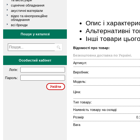
та аксесуари
сценічне обладнання
акустичні матеріали
відео та кінопроекційне
обладнання
Опис і характери
всі бренди
Альтернативні т
Пошук у каталозі
Інші товари цьог
Відомості про товар:
Безкоштовна доставка по Україні.
Особистий кабінет
Артикул:
Логін:
Виробник:
Пароль:
Модель:
Ціна:
Тип товару:
Наявність товару на складі:
Розмір
0.
Вага