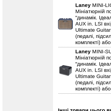
Laney
MINI-L
Мініатюрній по
"динамік. Іде
AUX in. LSI вх
Ultimate Guita
(педалі, підс
комплекті) або
Laney
MINI-
Мініатюрній по
"динамік. Іде
AUX in. LSI вх
Ultimate Guita
(педалі, підс
комплекті) або
Інші товари цього в