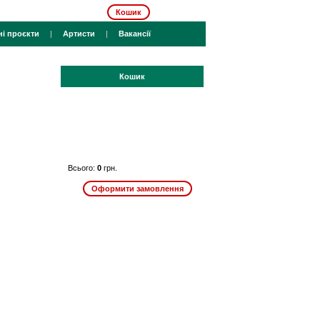
Кошик
ні проєкти
|
Артисти
|
Вакансії
Кошик
Всього:
0
грн.