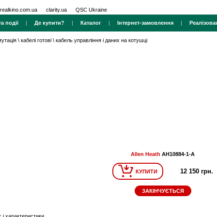
realkino.com.ua
clarity.ua
QSC Ukraine
а події
|
Де купити?
|
Каталог
|
Інтернет-замовлення
|
Реалізова
мутація
\
кабелі готові
\
кабель управління і даних на котушці
Allen Heath
AH10884-1-A
12 150 грн.
КУПИТИ
ЗАКІНЧУЄТЬСЯ
 і характеристики