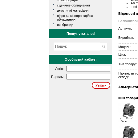
та аксесуари
Альт
сценічне обладнання
Інші
акустичні матеріали
Відомості 
відео та кінопроекційне
обладнання
Безкоштовн
всі бренди
Артикул:
Пошук у каталозі
Виробник:
Модель:
Ціна:
Особистий кабінет
Тип товару:
Логін:
Наявність т
Пароль:
складі:
Альтернати
Інші товари