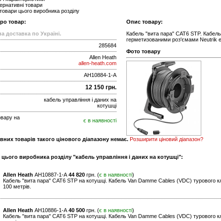
ернативні товари
 товари цього виробника розділу
про товар:
Опис товару:
а доставка по Україні.
Кабель "вита пара" CAT6 STP. Кабел
герметизованими роз'ємами Neutrik e
285684
Фото товару
Allen Heath
allen-heath.com
AH10884-1-A
12 150 грн.
кабель управління і даних на
котушці
овару на
є в наявності
вних товарів такого цінового діапазону немає.
Розширити ціновий діапазон?
 цього виробника розділу "кабель управління і даних на котушці":
Allen Heath
AH10887-1-A
44 820
грн. (
є в наявності
)
Кабель "вита пара" CAT6 STP на котушці. Кабель Van Damme Cables (VDC) турового к
100 метрів.
Allen Heath
AH10886-1-A
40 500
грн. (
є в наявності
)
Кабель "вита пара" CAT6 STP на котушці. Кабель Van Damme Cables (VDC) турового к