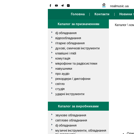
realmusic.ua
Головна
|
Контакти
|
Новини т
Каталог за призначенням
Каталог
\
ко
dj обладнання
відеообладнання
гітарне обладнання
духові, смичкові інструменти
клавішні і midi
комутація
мікрофони та радіосистеми
навушники
про аудіо
рекордери / диктофони
світло
студія
ударні інструменти
Каталог за виробниками
звукове обладнання
світлове обладнання
dj обладнання
музичні інструменти, обладнання
Опис