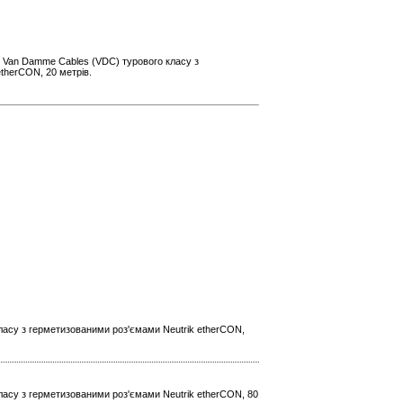
ь Van Damme Cables (VDC) турового класу з
therCON, 20 метрів.
ласу з герметизованими роз'ємами Neutrik etherCON,
ласу з герметизованими роз'ємами Neutrik etherCON, 80