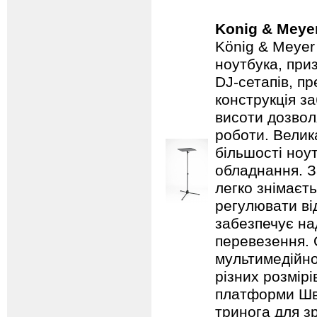
Konig & Meye
König & Meyer
ноутбука, при
DJ-сетапів, п
конструкція з
висоти дозво
роботи. Велик
більшості ноут
обладнання. З
легко знімаєт
регулювати ві
забезпечує над
перевезення. 
мультимедійно
різних розмір
платформи Шв
тринога для з