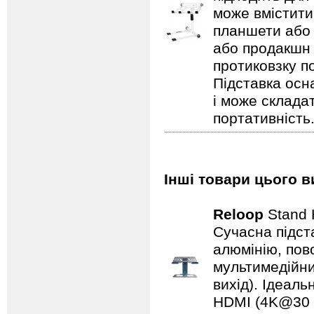
може вмістити
планшети або 
або продакшн 
протиковзку п
Підставка осн
і може складат
портативність
Інші товари цього ви
Reloop
Stand 
Сучасна підста
алюмінію, пов
мультимедійним
вихід). Ідеаль
HDMI (4K@30 Г