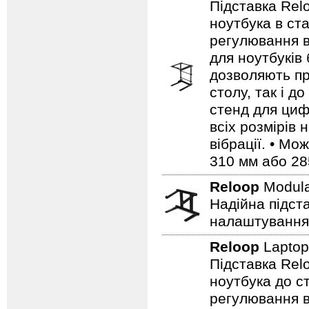
Підставка Relo
ноутбука в ст
регулювання в
для ноутбуків
дозволяють пр
столу, так і д
стенд для цифр
всіх розмірів 
вібрації. • М
310 мм або 285
Reloop
Modula
Надійна підст
налаштування
Reloop
Laptop
Підставка Relo
ноутбука до с
регулювання в