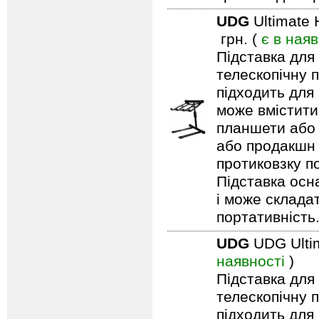
UDG
Ultimate 
грн. (
є в наяв
Підставка для
телескопічну 
підходить для
може вмістити
планшети або 
або продакшн 
протиковзку п
Підставка осн
і може складат
портативність
UDG
UDG Ultim
наявності
)
Підставка для
телескопічну 
підходить для