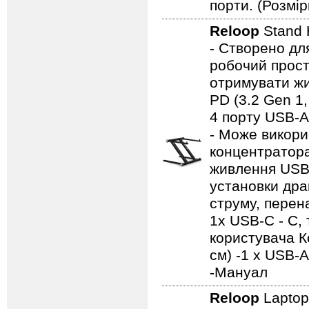
порти. (Розмір
Reloop
Stand
- Створено для
робочий прост
отримувати жи
PD (3.2 Gen 1
4 порту USB-A
- Може викори
концентратора
живлення USB;
установки дра
струму, перена
1x USB-C - C,
користувача К
см) -1 x USB-A
-Мануал
Reloop
Laptop