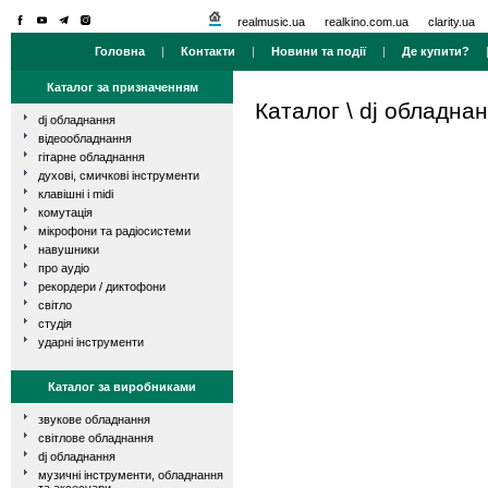
realmusic.ua
realkino.com.ua
clarity.ua
Головна
|
Контакти
|
Новини та події
|
Де купити?
Каталог за призначенням
Каталог
\
dj обладна
dj обладнання
відеообладнання
гітарне обладнання
духові, смичкові інструменти
клавішні і midi
комутація
мікрофони та радіосистеми
навушники
про аудіо
рекордери / диктофони
світло
студія
ударні інструменти
Каталог за виробниками
звукове обладнання
світлове обладнання
dj обладнання
музичні інструменти, обладнання