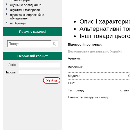
та аксесуари
сценічне обладнання
акустичні матеріали
відео та кінопроекційне
обладнання
Опис і характери
всі бренди
Альтернативні т
Пошук у каталозі
Інші товари цьог
Відомості про товар:
Безкоштовна доставка по Україні.
Особистий кабінет
Артикул:
Логін:
Виробник:
Пароль:
Модель:
C
Ціна:
Тип товару:
стійки 
Наявність товару на складі: