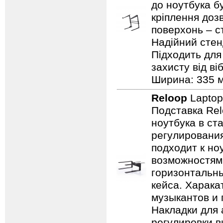
до ноутбука б
кріплення доз
поверхонь – ст
Надійний стен
Підходить для 
захисту від ві
Ширина: 335 мм
Reloop
Laptop
Подставка Rel
ноутбука в ст
регулирования
подходит к но
возможностям 
горизонтальны
кейса. Харака
музыкантов и 
Накладки для 
регулировки в