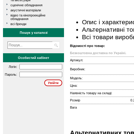
та аксесуари
сценічне обладнання
акустичні матеріали
відео та кінопроекційне
обладнання
Опис і характери
всі бренди
Альтернативні т
Пошук у каталозі
Всі товари вироб
Відомості про товар:
Безкоштовна доставка по Україні.
Особистий кабінет
Артикул:
Логін:
Виробник:
Пароль:
Модель:
Ціна:
Наявність товару на складі:
Розмір
0.
Вага
Альтернативних това