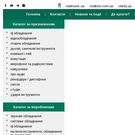
realmusic.ua
realkino.com.ua
clarity.ua
Головна
|
Контакти
|
Новини та події
|
Де купити?
Каталог за призначенням
dj обладнання
відеообладнання
гітарне обладнання
духові, смичкові інструменти
клавішні і midi
комутація
мікрофони та радіосистеми
навушники
про аудіо
рекордери / диктофони
світло
студія
ударні інструменти
Каталог за виробниками
звукове обладнання
світлове обладнання
dj обладнання
музичні інструменти, обладнання