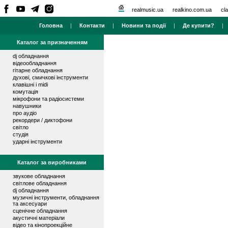
realmusic.ua
realkino.com.ua
cla
Головна
|
Контакти
|
Новини та події
|
Де купити?
Каталог за призначенням
dj обладнання
відеообладнання
гітарне обладнання
духові, смичкові інструменти
клавішні і midi
комутація
мікрофони та радіосистеми
навушники
про аудіо
рекордери / диктофони
світло
студія
ударні інструменти
Каталог за виробниками
звукове обладнання
світлове обладнання
dj обладнання
музичні інструменти, обладнання
та аксесуари
сценічне обладнання
акустичні матеріали
відео та кінопроекційне