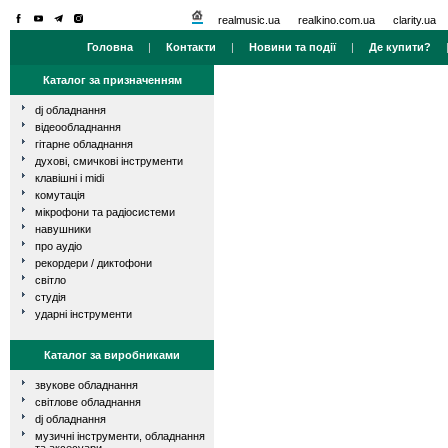
realmusic.ua
realkino.com.ua
clarity.ua
Головна
|
Контакти
|
Новини та події
|
Де купити?
Каталог за призначенням
dj обладнання
відеообладнання
гітарне обладнання
духові, смичкові інструменти
клавішні і midi
комутація
мікрофони та радіосистеми
навушники
про аудіо
рекордери / диктофони
світло
студія
ударні інструменти
Каталог за виробниками
звукове обладнання
світлове обладнання
dj обладнання
музичні інструменти, обладнання