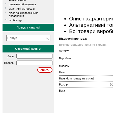
та аксесуари
сценічне обладнання
акустичні матеріали
відео та кінопроекційне
обладнання
Опис і характери
всі бренди
Альтернативні т
Пошук у каталозі
Всі товари вироб
Відомості про товар:
Безкоштовна доставка по Україні.
Особистий кабінет
Артикул:
Логін:
Виробник:
Пароль:
Модель:
Ціна:
Наявність товару на складі:
Розмір
0.
Вага