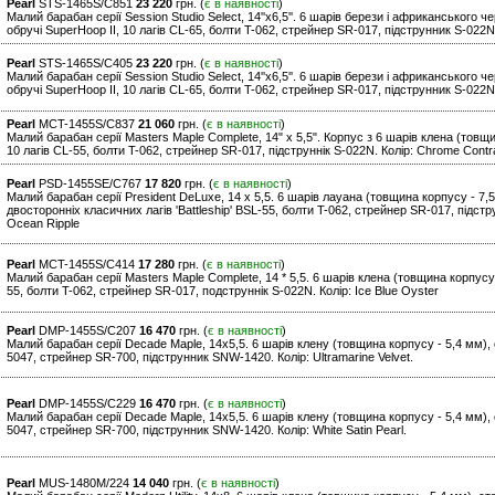
Pearl
STS-1465S/C851
23 220
грн. (
є в наявності
)
Малий барабан серії Session Studio Select, 14''x6,5''. 6 шарів берези і африканського
обручі SuperHoop II, 10 лагів CL-65, болти T-062, стрейнер SR-017, підструнник S-022N
Pearl
STS-1465S/C405
23 220
грн. (
є в наявності
)
Малий барабан серії Session Studio Select, 14''x6,5''. 6 шарів берези і африканського
обручі SuperHoop II, 10 лагів CL-65, болти T-062, стрейнер SR-017, підструнник S-022N.
Pearl
MCT-1455S/C837
21 060
грн. (
є в наявності
)
Малий барабан серії Masters Maple Complete, 14" x 5,5". Корпус з 6 шарів клена (товщ
10 лагів CL-55, болти T-062, стрейнер SR-017, пiдструннік S-022N. Колір: Chrome Contra
Pearl
PSD-1455SE/C767
17 820
грн. (
є в наявності
)
Малий барабан серії President DeLuxe, 14 x 5,5. 6 шарів лауана (товщина корпусу - 7,5
двостороннiх класичних лагів 'Battleship' BSL-55, болти T-062, стрейнер SR-017, пiдс
Ocean Ripple
Pearl
MCT-1455S/C414
17 280
грн. (
є в наявності
)
Малий барабан серії Masters Maple Complete, 14 * 5,5. 6 шарів клена (товщина корпусу 
55, болти T-062, стрейнер SR-017, подструннік S-022N. Колір: Ice Blue Oyster
Pearl
DMP-1455S/C207
16 470
грн. (
є в наявності
)
Малий барабан серії Decade Maple, 14x5,5. 6 шарів клену (товщина корпусу - 5,4 мм), с
5047, стрейнер SR-700, підструнник SNW-1420. Колір: Ultramarine Velvet.
Pearl
DMP-1455S/C229
16 470
грн. (
є в наявності
)
Малий барабан серії Decade Maple, 14x5,5. 6 шарів клену (товщина корпусу - 5,4 мм), с
5047, стрейнер SR-700, підструнник SNW-1420. Колір: White Satin Pearl.
Pearl
MUS-1480M/224
14 040
грн. (
є в наявності
)