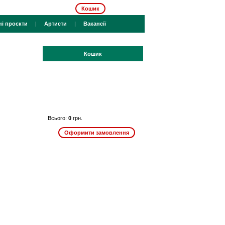
Кошик
ні проєкти
|
Артисти
|
Вакансії
Кошик
Всього:
0
грн.