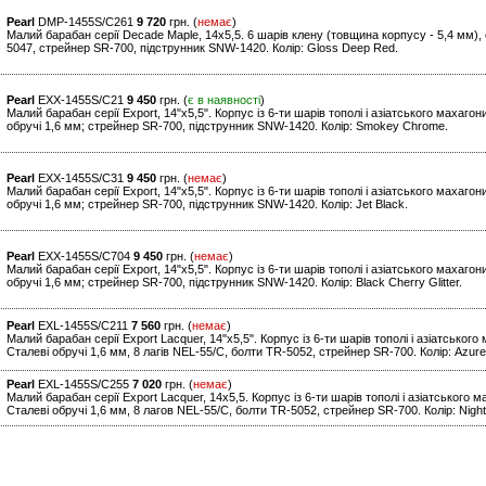
Pearl
DMP-1455S/C261
9 720
грн. (
немає
)
Малий барабан серії Decade Maple, 14x5,5. 6 шарів клену (товщина корпусу - 5,4 мм), с
5047, стрейнер SR-700, підструнник SNW-1420. Колір: Gloss Deep Red.
Pearl
EXX-1455S/C21
9 450
грн. (
є в наявності
)
Малий барабан серії Export, 14"x5,5". Корпус із 6-ти шарів тополі і азіатського махаг
обручі 1,6 мм; стрейнер SR-700, пiдструнник SNW-1420. Колір: Smokey Chrome.
Pearl
EXX-1455S/C31
9 450
грн. (
немає
)
Малий барабан серії Export, 14"x5,5". Корпус із 6-ти шарів тополі і азіатського махаг
обручі 1,6 мм; стрейнер SR-700, пiдструнник SNW-1420. Колір: Jet Black.
Pearl
EXX-1455S/C704
9 450
грн. (
немає
)
Малий барабан серії Export, 14"x5,5". Корпус із 6-ти шарів тополі і азіатського махаг
обручі 1,6 мм; стрейнер SR-700, пiдструнник SNW-1420. Колір: Black Cherry Glitter.
Pearl
EXL-1455S/C211
7 560
грн. (
немає
)
Малий барабан серії Export Lacquer, 14"x5,5". Корпус із 6-ти шарів тополі і азіатськог
Сталеві обручі 1,6 мм, 8 лагiв NEL-55/C, болти TR-5052, стрейнер SR-700. Колір: Azur
Pearl
EXL-1455S/C255
7 020
грн. (
немає
)
Малий барабан серії Export Lacquer, 14x5,5. Корпус із 6-ти шарів тополі і азіатського
Сталеві обручі 1,6 мм, 8 лагов NEL-55/C, болти TR-5052, стрейнер SR-700. Колір: Nigh