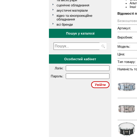
та аксесуари
Альт
сценічне обладнання
Інші
акустичні матеріали
Відомості 
відео та кінопроекційне
обладнання
Безкоштовн
всі бренди
Артикул:
Пошук у каталозі
Виробник:
Модель:
Ціна:
Особистий кабінет
Тип товару:
Логін:
Наявність то
Пароль: