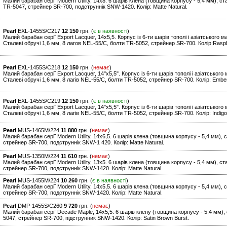
Малий барабан серії Modern Utility, 14x8. 6 шарів клена (товщина корпусу - 5,4 мм), ст
TR-5047, стрейнер SR-700, подструннік SNW-1420. Колір: Matte Natural.
Pearl
EXL-1455S/C217
12 150
грн. (
є в наявності
)
Малий барабан серії Export Lacquer, 14x5,5. Корпус із 6-ти шарів тополі і азіатського
Сталеві обручі 1,6 мм, 8 лагов NEL-55/C, болти TR-5052, стрейнер SR-700. Колір:Rasp
Pearl
EXL-1455S/C218
12 150
грн. (
немає
)
Малий барабан серії Export Lacquer, 14"x5,5". Корпус із 6-ти шарів тополі і азіатськог
Сталеві обручі 1,6 мм, 8 лагiв NEL-55/C, болти TR-5052, стрейнер SR-700. Колір: Emb
Pearl
EXL-1455S/C219
12 150
грн. (
є в наявності
)
Малий барабан серії Export Lacquer, 14"x5,5". Корпус із 6-ти шарів тополі і азіатськог
Сталеві обручі 1,6 мм, 8 лагiв NEL-55/C, болти TR-5052, стрейнер SR-700. Колір: Indigo
Pearl
MUS-1465M/224
11 880
грн. (
немає
)
Малий барабан серії Modern Utility, 14x6,5. 6 шарів клена (товщина корпусу - 5,4 мм), 
стрейнер SR-700, подструннік SNW-1 420. Колір: Matte Natural.
Pearl
MUS-1350M/224
11 610
грн. (
немає
)
Малий барабан серії Modern Utility, 13x5. 6 шарів клена (товщина корпусу - 5,4 мм), ст
стрейнер SR-700, подструннік SNW-1420. Колір: Matte Natural.
Pearl
MUS-1455M/224
10 260
грн. (
є в наявності
)
Малий барабан серії Modern Utility, 14x5,5. 6 шарів клена (товщина корпусу - 5,4 мм), 
стрейнер SR-700, подструннік SNW-1420. Колір: Matte Natural.
Pearl
DMP-1455S/C260
9 720
грн. (
немає
)
Малий барабан серії Decade Maple, 14x5,5. 6 шарів клену (товщина корпусу - 5,4 мм), с
5047, стрейнер SR-700, підструнник SNW-1420. Колір: Satin Brown Burst.