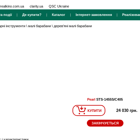
realkino.com.ua
clarity.ua
QSC Ukraine
а події
|
Де купити?
|
Каталог
|
Інтернет-замовлення
|
Реалізова
арні інструменти
\
малі барабани
\
дерев'яні малі барабани
Pearl
STS-1455S/C405
24 030 грн.
КУПИТИ
ЗАКІНЧУЄТЬСЯ
 і характеристики