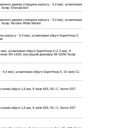
 червоного дерева (товщина корпусу - 5,4 мм), штамповані
. Колір: Emerald Ash
 червоного дерева (товщина корпусу - 5,4 мм), штамповані
 Колір: Nicotine White Marine
ина корпусу - 5,4 мм), штамповані обручі SuperHoop II,
il
 мм), штамповані обручі SuperHoop II (2,3 мм), 8
трунник SN-1420I, внутрiшнiй демпфер IM-100W. Колір:
- 5,4 мм), штамповані обручі SuperHoop II, 10 лагів CL-
талеві обручі 1,6 мм, 8 лагів NDL-55 / C, болти SST-
талеві обручі 1,6 мм, 8 лагів NDL-55 / C, болти SST-