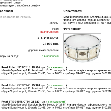
ернативні товари
 товари цього виробника розділу
про товар:
Опис товару:
а доставка по Україні.
Малий барабан серії Session Studio Sel
червоного дерева (товщина корпусу - 
287047
55, болти T-062, стрейнер SR-017, під
Pearl
Фото товару
pearldrum.com
STS-1455S/C405
24 030 грн.
дерев'яні малі барабани
вару на складі:
є в наявності
Pearl
PMX-1450S/C414
25 920
грн. (
є в наявності
)
Малий барабан серії Professional, 14''x5''. Корпус із 6 тонких шарів североамериканс
обручі SuperHoop II, 10 лагів CL-55, болти T-062, стрейнер SR-017, підструнник S-022N.
Pearl
PMX-1450S/C448
25 920
грн. (
є в наявності
)
Малий барабан серії Professional, 14''x5''. Корпус із 6 тонких шарів североамериканс
обручі SuperHoop II, 10 лагів CL-55, болти T-062, стрейнер SR-017, підструнник S-022N.
Pearl
STS-1465S/C766
25 920
грн. (
є в наявності
)
Малий барабан серії Session Studio Select, 14''x6,5''. 6 шарів берези і африканського
обручі SuperHoop II, 10 лагів CL-65, болти T-062, стрейнер SR-017, підструнник S-022N