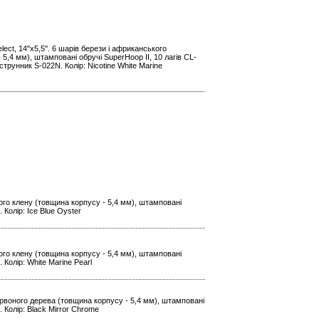
ect, 14''x5,5''. 6 шарів берези і африканського
5,4 мм), штамповані обручі SuperHoop II, 10 лагів CL-
струнник S-022N. Колір: Nicotine White Marine
ького клену (товщина корпусу - 5,4 мм), штамповані
 Колір: Ice Blue Oyster
ького клену (товщина корпусу - 5,4 мм), штамповані
 Колір: White Marine Pearl
 червоного дерева (товщина корпусу - 5,4 мм), штамповані
. Колір: Black Mirror Chrome