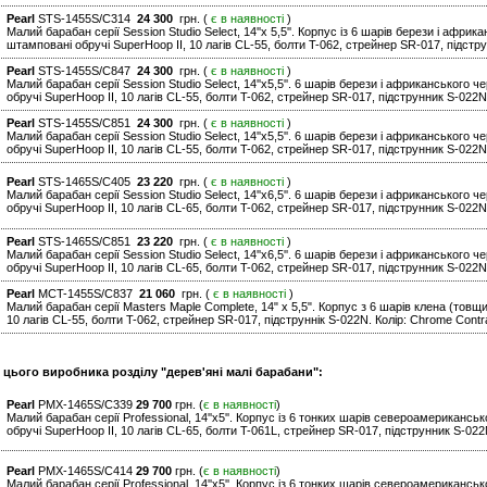
Pearl
STS-1455S/C314
24 300
грн. (
є в наявності
)
Малий барабан серії Session Studio Select, 14''x 5,5''. Корпус iз 6 шарів берези і афр
штамповані обручі SuperHoop II, 10 лагів CL-55, болти T-062, стрейнер SR-017, пiдст
Pearl
STS-1455S/C847
24 300
грн. (
є в наявності
)
Малий барабан серії Session Studio Select, 14''x5,5''. 6 шарів берези і африканського
обручі SuperHoop II, 10 лагів CL-55, болти T-062, стрейнер SR-017, підструнник S-022N.
Pearl
STS-1455S/C851
24 300
грн. (
є в наявності
)
Малий барабан серії Session Studio Select, 14''x5,5''. 6 шарів берези і африканського
обручі SuperHoop II, 10 лагів CL-55, болти T-062, стрейнер SR-017, підструнник S-022N
Pearl
STS-1465S/C405
23 220
грн. (
є в наявності
)
Малий барабан серії Session Studio Select, 14''x6,5''. 6 шарів берези і африканського
обручі SuperHoop II, 10 лагів CL-65, болти T-062, стрейнер SR-017, підструнник S-022N.
Pearl
STS-1465S/C851
23 220
грн. (
є в наявності
)
Малий барабан серії Session Studio Select, 14''x6,5''. 6 шарів берези і африканського
обручі SuperHoop II, 10 лагів CL-65, болти T-062, стрейнер SR-017, підструнник S-022N
Pearl
MCT-1455S/C837
21 060
грн. (
є в наявності
)
Малий барабан серії Masters Maple Complete, 14" x 5,5". Корпус з 6 шарів клена (товщ
10 лагів CL-55, болти T-062, стрейнер SR-017, пiдструннік S-022N. Колір: Chrome Contra
и цього виробника розділу "дерев'яні малі барабани":
Pearl
PMX-1465S/C339
29 700
грн. (
є в наявності
)
Малий барабан серії Professional, 14''x5''. Корпус із 6 тонких шарів североамериканс
обручі SuperHoop II, 10 лагів CL-65, болти T-061L, стрейнер SR-017, підструнник S-022N
Pearl
PMX-1465S/C414
29 700
грн. (
є в наявності
)
Малий барабан серії Professional, 14''x5''. Корпус із 6 тонких шарів североамериканс