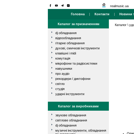
realmusic.ua
Головна
|
Контакти
|
Новини т
Каталог за призначенням
Каталог
\
уд
dj обладнання
відеообладнання
гітарне обладнання
духові, смичкові інструменти
клавішні і midi
комутація
мікрофони та радіосистеми
навушники
про аудіо
рекордери / диктофони
світло
студія
ударні інструменти
Каталог за виробниками
звукове обладнання
світлове обладнання
dj обладнання
музичні інструменти, обладнання
Опис