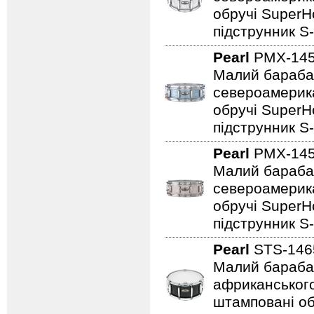
обручі SuperHo
підструнник S-
Pearl
PMX-145
Малий барабан 
североамерика
обручі SuperHo
підструнник S-
Pearl
PMX-145
Малий барабан 
североамерика
обручі SuperHo
підструнник S-
Pearl
STS-146
Малий барабан 
африканського
штамповані обр