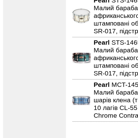
Pearl
STS-14
Малий барабан 
африканського
штамповані обр
SR-017, підстр
Pearl
STS-14
Малий барабан 
африканського
штамповані обр
SR-017, підст
Pearl
MCT-14
Малий барабан 
шарів клена (т
10 лагів CL-55
Chrome Contra