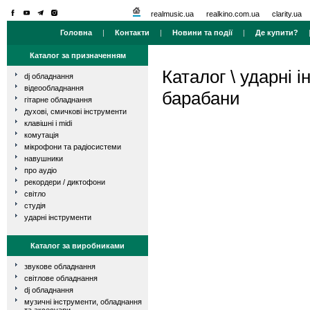
realmusic.ua
realkino.com.ua
clarity.ua
Головна
|
Контакти
|
Новини та події
|
Де купити?
Каталог за призначенням
Каталог
\
ударні і
dj обладнання
відеообладнання
барабани
гітарне обладнання
духові, смичкові інструменти
клавішні і midi
комутація
мікрофони та радіосистеми
навушники
про аудіо
рекордери / диктофони
світло
студія
ударні інструменти
Каталог за виробниками
звукове обладнання
світлове обладнання
dj обладнання
музичні інструменти, обладнання