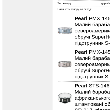
Тип товару:
дерев'
Наявність товару на складі:
Pearl
PMX-14
Малий барабан 
североамерика
обручі SuperHo
підструнник S-
Pearl
PMX-14
Малий барабан 
североамерика
обручі SuperHo
підструнник S-
Pearl
STS-14
Малий барабан 
африканського
штамповані обр