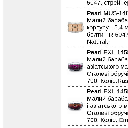
5047, стрейнер
Pearl
MUS-14
Малий барабан 
корпусу - 5,4 
болти TR-5047
Natural.
Pearl
EXL-145
Малий барабан 
азіатського м
Сталеві обруч
700. Колір:Ras
Pearl
EXL-145
Малий барабан 
і азіатського 
Сталеві обручі
700. Колір: E