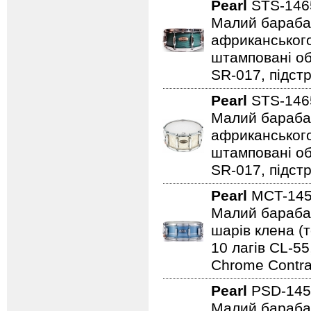
Pearl
STS-146
Малий барабан 
африканського
штамповані обр
SR-017, підст
Pearl
STS-146
Малий барабан 
африканського
штамповані обр
SR-017, підстр
Pearl
MCT-145
Малий барабан 
шарів клена (т
10 лагів CL-55
Chrome Contra
Pearl
PSD-145
Малий барабан