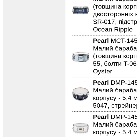
(товщина корпу
двостороннiх к
SR-017, пiдст
Ocean Ripple
Pearl
MCT-145
Малий барабан
(товщина корпу
55, болти T-06
Oyster
Pearl
DMP-14
Малий барабан
корпусу - 5,4 
5047, стрейнер
Pearl
DMP-14
Малий барабан
корпусу - 5,4 