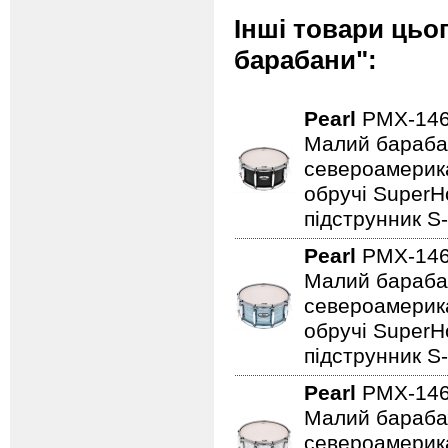
Інші товари цьо
барабани":
Pearl
PMX-146
Малий барабан 
североамерика
обручі SuperHo
підструнник S-
Pearl
PMX-146
Малий барабан 
североамерика
обручі SuperHo
підструнник S-
Pearl
PMX-146
Малий барабан 
североамерика