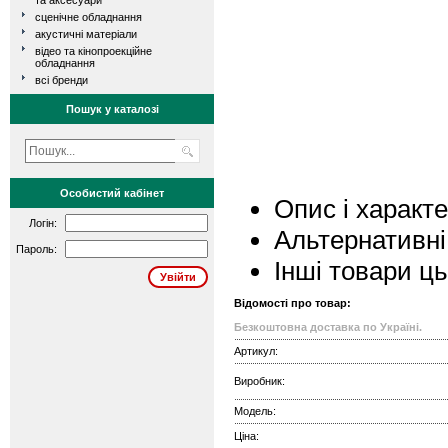
та аксесуари
сценічне обладнання
акустичні матеріали
відео та кінопроекційне
обладнання
всі бренди
Пошук у каталозі
Особистий кабінет
Опис і характ
Логін:
Альтернативні
Пароль:
Інші товари ц
Відомості про товар:
Безкоштовна доставка по Україні.
Артикул:
Виробник:
Модель:
Ціна: