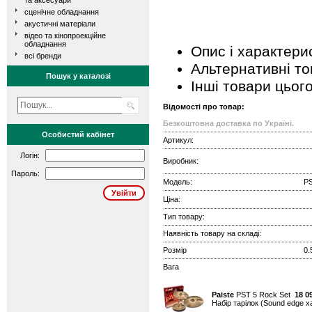
та аксесуари
сценічне обладнання
акустичні матеріали
відео та кінопроекційне
обладнання
Опис і характери
всі бренди
Альтернативні т
Пошук у каталозі
Інші товари цьог
Відомості про товар:
Безкоштовна доставка по Україні.
Особистий кабінет
Артикул:
Логін:
Виробник:
Пароль:
Модель:
PS
Ціна:
Тип товару:
Наявність товару на складі:
Розмір
0.
Вага
Paiste
PST 5 Rock Set
18 0
Набір тарілок (Sound edge ха