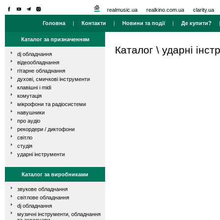
realmusic.ua
realkino.com.ua
clarity.ua
Головна
|
Контакти
|
Новини та події
|
Де купити?
Каталог за призначенням
Каталог
\
ударні інст
dj обладнання
відеообладнання
гітарне обладнання
духові, смичкові інструменти
клавішні і midi
комутація
мікрофони та радіосистеми
навушники
про аудіо
рекордери / диктофони
світло
студія
ударні інструменти
Каталог за виробниками
звукове обладнання
світлове обладнання
dj обладнання
музичні інструменти, обладнання