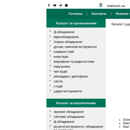
realmusic.ua
Головна
|
Контакти
|
Новини т
Каталог за призначенням
Каталог
\
уд
dj обладнання
відеообладнання
гітарне обладнання
духові, смичкові інструменти
клавішні і midi
комутація
мікрофони та радіосистеми
навушники
про аудіо
рекордери / диктофони
світло
студія
ударні інструменти
Каталог за виробниками
звукове обладнання
світлове обладнання
Опис
dj обладнання
Альт
Інші
музичні інструменти, обладнання