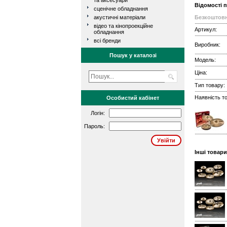
та аксесуари
Відомості 
сценічне обладнання
акустичні матеріали
Безкоштовн
відео та кінопроекційне
Артикул:
обладнання
всі бренди
Виробник:
Пошук у каталозі
Модель:
Ціна:
Тип товару:
Наявність то
Особистий кабінет
Логін:
Пароль:
Інші товар