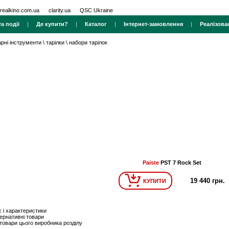
realkino.com.ua
clarity.ua
QSC Ukraine
а події
|
Де купити?
|
Каталог
|
Інтернет-замовлення
|
Реалізова
арні інструменти
\
тарілки
\
набори тарілок
Paiste
PST 7 Rock Set
19 440 грн.
КУПИТИ
 і характеристики
ернативні товари
 товари цього виробника розділу