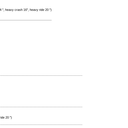
 ", heavy crash 16", heavy ride 20 ")
ide 20 ")