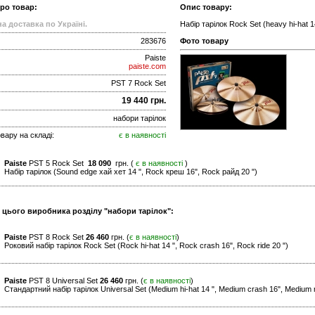
про товар:
Опис товару:
а доставка по Україні.
Набір тарілок Rock Set (heavy hi-hat 14
283676
Фото товару
Paiste
paiste.com
PST 7 Rock Set
19 440 грн.
набори тарілок
вару на складі:
є в наявності
Paiste
PST 5 Rock Set
18 090
грн. (
є в наявності
)
Набір тарілок (Sound edge хай хет 14 ", Rock креш 16", Rock райд 20 ")
и цього виробника розділу "набори тарілок":
Paiste
PST 8 Rock Set
26 460
грн. (
є в наявності
)
Роковий набір тарілок Rock Set (Rock hi-hat 14 ", Rock crash 16", Rock ride 20 ")
Paiste
PST 8 Universal Set
26 460
грн. (
є в наявності
)
Стандартний набір тарілок Universal Set (Medium hi-hat 14 ", Medium crash 16", Medium r