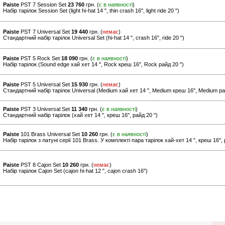
Paiste
PST 7 Session Set
23 760
грн. (
є в наявності
)
Набір тарілок Session Set (light hi-hat 14 ", thin crash 16", light ride 20 ")
Paiste
PST 7 Universal Set
19 440
грн. (
немає
)
Стандартний набір тарілок Universal Set (hi-hat 14 ", crash 16", ride 20 ")
Paiste
PST 5 Rock Set
18 090
грн. (
є в наявності
)
Набір тарілок (Sound edge хай хет 14 ", Rock креш 16", Rock райд 20 ")
Paiste
PST 5 Universal Set
15 930
грн. (
немає
)
Стандартний набір тарілок Universal (Medium хай хет 14 ", Medium креш 16", Medium ра
Paiste
PST 3 Universal Set
11 340
грн. (
є в наявності
)
Стандартний набір тарілок (хай хет 14 ", креш 16", райд 20 ")
Paiste
101 Brass Universal Set
10 260
грн. (
є в наявності
)
Набір тарілок з латуні серії 101 Brass. У комплекті пара тарілок хай-хет 14 ", креш 16", 
Paiste
PST 8 Cajon Set
10 260
грн. (
немає
)
Набір тарілок Cajon Set (cajon hi-hat 12 ", cajon crash 16")