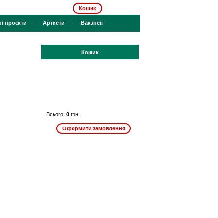
Кошик
ні проєкти
|
Артисти
|
Вакансії
Кошик
Всього:
0
грн.