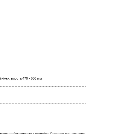
 ніжки, висота 470 - 660 мм
ивкою та боковинами з екошкіри. Гвинтове регулювання