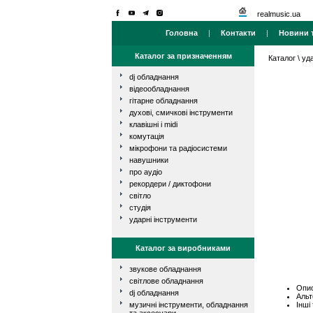
realmusic.ua
Головна
|
Контакти
|
Новини т
Каталог за призначенням
Каталог
\
уд
dj обладнання
відеообладнання
гітарне обладнання
духові, смичкові інструменти
клавішні і midi
комутація
мікрофони та радіосистеми
навушники
про аудіо
рекордери / диктофони
світло
студія
ударні інструменти
Каталог за виробниками
звукове обладнання
світлове обладнання
Опис
dj обладнання
Альт
Інші
музичні інструменти, обладнання