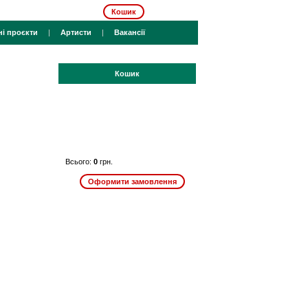
Кошик
ні проєкти
|
Артисти
|
Вакансії
Кошик
Всього:
0
грн.