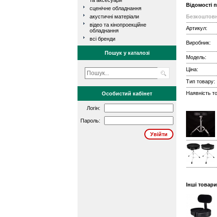
та аксесуари
Відомості 
сценічне обладнання
акустичні матеріали
Безкоштовн
відео та кінопроекційне
Артикул:
обладнання
всі бренди
Виробник:
Пошук у каталозі
Модель:
Ціна:
Тип товару:
Наявність то
Особистий кабінет
Логін:
Пароль:
Інші товари