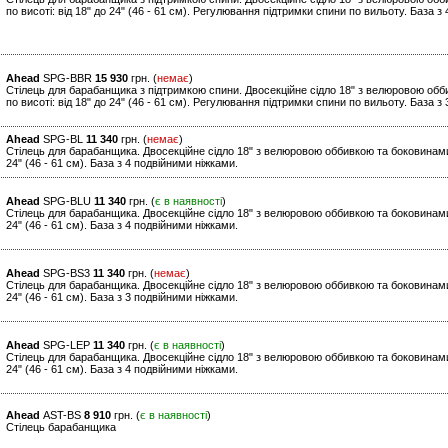
по висоті: від 18" до 24" (46 - 61 см). Регулювання підтримки спини по вильоту. База з
Ahead
SPG-BBR
15 930
грн. (
немає
)
Стілець для барабанщика з підтримкою спини. Двосекційне сідло 18" з велюровою обб
по висоті: від 18" до 24" (46 - 61 см). Регулювання підтримки спини по вильоту. База з
Ahead
SPG-BL
11 340
грн. (
немає
)
Стілець для барабанщика. Двосекційне сідло 18" з велюровою оббивкою та боковинами 
24" (46 - 61 см). База з 4 подвійними ніжками.
Ahead
SPG-BLU
11 340
грн. (
є в наявності
)
Стілець для барабанщика. Двосекційне сідло 18" з велюровою оббивкою та боковинами 
24" (46 - 61 см). База з 4 подвійними ніжками.
Ahead
SPG-BS3
11 340
грн. (
немає
)
Стілець для барабанщика. Двосекційне сідло 18" з велюровою оббивкою та боковинами 
24" (46 - 61 см). База з 3 подвійними ніжками.
Ahead
SPG-LEP
11 340
грн. (
є в наявності
)
Стілець для барабанщика. Двосекційне сідло 18" з велюровою оббивкою та боковинами 
24" (46 - 61 см). База з 4 подвійними ніжками.
Ahead
AST-BS
8 910
грн. (
є в наявності
)
Cтілець барабанщика