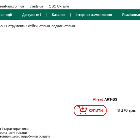
realkino.com.ua
clarity.ua
QSC Ukraine
а події
|
Де купити?
|
Каталог
|
Інтернет-замовлення
|
Реалізова
арні інструменти
\
стійки, стільці, педалі
\
стільці
Ahead
ART-BS
8 370 грн.
КУПИТИ
 і характеристики
ернативні товари
 товари цього виробника розділу