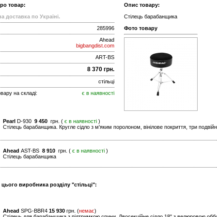
про товар:
Опис товару:
а доставка по Україні.
Cтілець барабанщика
285996
Фото товару
Ahead
bigbangdist.com
ART-BS
8 370 грн.
стільці
вару на складі:
є в наявності
Pearl
D-930
9 450
грн. (
є в наявності
)
Стілець барабанщика. Кругле сідло з м'яким поролоном, вінілове покриття, три подвійні
Ahead
AST-BS
8 910
грн. (
є в наявності
)
Cтілець барабанщика
 цього виробника розділу "стільці":
Ahead
SPG-BBR4
15 930
грн. (
немає
)
Стілець для барабанщика з підтримкою спини. Двосекційне сідло 18" з велюровою обб