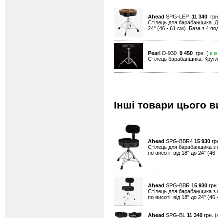
Ahead
SPG-LEP
11 340
грн
Стілець для барабанщика. Д
24" (46 - 61 см). База з 4 п
Pearl
D-930
9 450
грн. (
є в
Стілець барабанщика. Кругле
Інші товари цього в
Ahead
SPG-BBR4
15 930
грн
Стілець для барабанщика з 
по висоті: від 18" до 24" (4
Ahead
SPG-BBR
15 930
грн.
Стілець для барабанщика з 
по висоті: від 18" до 24" (4
Ahead
SPG-BL
11 340
грн. (