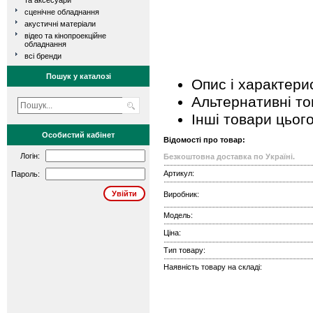
та аксесуари
сценічне обладнання
акустичні матеріали
відео та кінопроекційне
обладнання
всі бренди
Пошук у каталозі
Опис і характери
Альтернативні т
Інші товари цьог
Особистий кабінет
Відомості про товар:
Логін:
Безкоштовна доставка по Україні.
Артикул:
Пароль:
Виробник:
Модель:
Ціна:
Тип товару:
Наявність товару на складі: