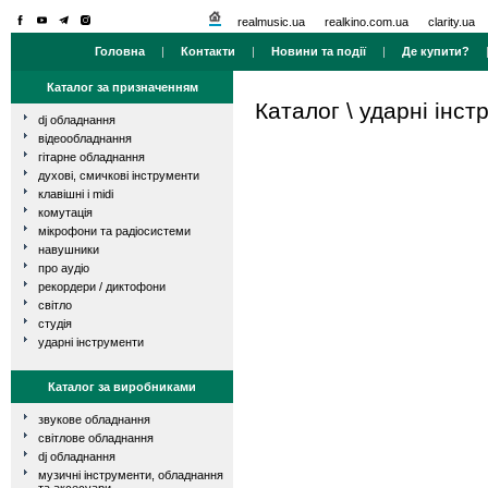
realmusic.ua
realkino.com.ua
clarity.ua
Головна
|
Контакти
|
Новини та події
|
Де купити?
Каталог за призначенням
Каталог
\
ударні інст
dj обладнання
відеообладнання
гітарне обладнання
духові, смичкові інструменти
клавішні і midi
комутація
мікрофони та радіосистеми
навушники
про аудіо
рекордери / диктофони
світло
студія
ударні інструменти
Каталог за виробниками
звукове обладнання
світлове обладнання
dj обладнання
музичні інструменти, обладнання