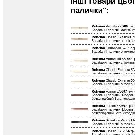
Інші товари цьо
палички":
Rohema
Pad Sticks
709
грн.
Барабанні палички для заня
Rohema
Classic 5A Stick Co
Барабанні палички з горіха, 
Rohema
Hornwood 5A
657
гр
Барабанні палички з композ
Rohema
Hornwood 5B
657
гр
Барабанні палички з композ
Rohema
Classic Extreme 5
Барабанні палички з горіха,
Rohema
Classic Extreme 5
Барабанні палички з горіха,
Rohema
Fusion 5A
607
грн. 
Барабанні палички. Модель:
бочкоподібний Вага: середня
Rohema
Fusion 5B
607
грн. 
Барабанні палички. Модель:
бочкоподібний Вага: середня
Rohema
Signature Randy B
Барабанні палички з горіха,
Rohema
Classic 5AB
556
грн
Барабанні палички з горіха,