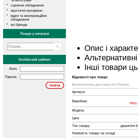
та аксесуари
сценічне обладнання
акустичні матеріали
відео та кінопроекційне
обладнання
всі бренди
Пошук у каталозі
Опис і характ
Альтернативні
Особистий кабінет
Інші товари ц
Логін:
Пароль:
Відомості про товар:
Безкоштовна доставка по Україні.
Артикул:
Виробник:
https
Модель:
Ціна:
Тип товару:
дерев'яні 
Наявність товару на складі: