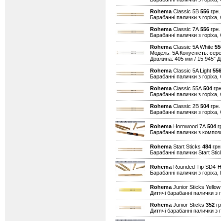
Rohema
Classic 5B
556
грн.
Барабанні палички з горіха, 
Rohema
Classic 7A
556
грн.
Барабанні палички з горіха, 
Rohema
Classic 5A White
55
Модель: 5A Конусність: сер
Довжина: 405 мм / 15.945″ Ді
Rohema
Classic 5A Light
55
Барабанні палички з горіха, 
Rohema
Classic 55A
504
грн
Барабанні палички з горіха,
Rohema
Classic 2B
504
грн.
Барабанні палички з горіха, 
Rohema
Hornwood 7A
504
гр
Барабанні палички з композ
Rohema
Start Sticks
484
грн.
Барабанні палички Start Stic
Rohema
Rounded Tip SD4-
Барабанні палички з горіха,
Rohema
Junior Sticks Yello
Дитячі барабанні палички з 
Rohema
Junior Sticks
352
гр
Дитячі барабанні палички з 