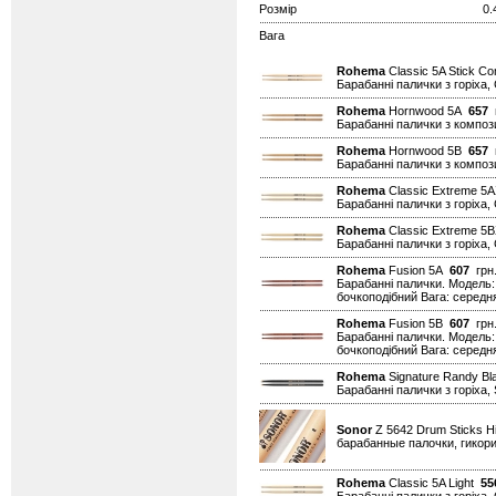
Розмір
0.
Вага
Rohema
Classic 5A Stick Co
Барабанні палички з горіха, 
Rohema
Hornwood 5A
657
г
Барабанні палички з композ
Rohema
Hornwood 5B
657
г
Барабанні палички з композ
Rohema
Classic Extreme 
Барабанні палички з горіха,
Rohema
Classic Extreme 
Барабанні палички з горіха,
Rohema
Fusion 5A
607
грн.
Барабанні палички. Модель:
бочкоподібний Вага: середня
Rohema
Fusion 5B
607
грн.
Барабанні палички. Модель:
бочкоподібний Вага: середня
Rohema
Signature Randy B
Барабанні палички з горіха,
Sonor
Z 5642 Drum Sticks 
барабанные палочки, гикор
Rohema
Classic 5A Light
55