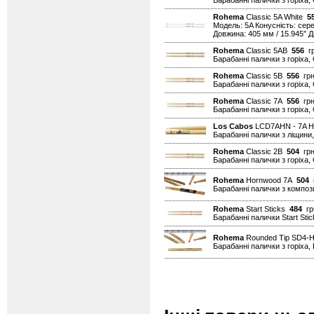
Барабанні палички з горіха, 
Rohema
Classic 5A White
5
Модель: 5A Конусність: сер
Довжина: 405 мм / 15.945″ Ді
Rohema
Classic 5AB
556
гр
Барабанні палички з горіха,
Rohema
Classic 5B
556
грн
Барабанні палички з горіха, 
Rohema
Classic 7A
556
грн
Барабанні палички з горіха, 
Los Cabos
LCD7AHN - 7A Hi
Барабанні палички з ліщини,
Rohema
Classic 2B
504
грн
Барабанні палички з горіха, 
Rohema
Hornwood 7A
504
г
Барабанні палички з композ
Rohema
Start Sticks
484
гр
Барабанні палички Start Stic
Rohema
Rounded Tip SD4
Барабанні палички з горіха,