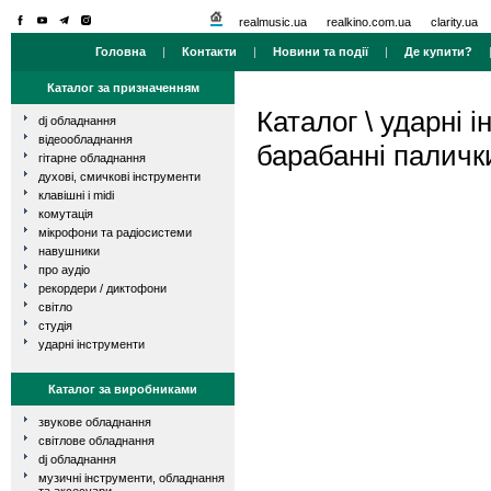
realmusic.ua
realkino.com.ua
clarity.ua
Головна
|
Контакти
|
Новини та події
|
Де купити?
Каталог за призначенням
Каталог
\
ударні і
dj обладнання
відеообладнання
барабанні паличк
гітарне обладнання
духові, смичкові інструменти
клавішні і midi
комутація
мікрофони та радіосистеми
навушники
про аудіо
рекордери / диктофони
світло
студія
ударні інструменти
Каталог за виробниками
звукове обладнання
світлове обладнання
dj обладнання
музичні інструменти, обладнання