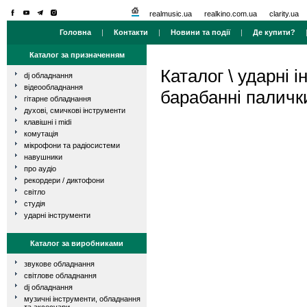
realmusic.ua
realkino.com.ua
clarity.ua
Головна
|
Контакти
|
Новини та події
|
Де купити?
Каталог за призначенням
Каталог
\
ударні і
dj обладнання
відеообладнання
барабанні паличк
гітарне обладнання
духові, смичкові інструменти
клавішні і midi
комутація
мікрофони та радіосистеми
навушники
про аудіо
рекордери / диктофони
світло
студія
ударні інструменти
Каталог за виробниками
звукове обладнання
світлове обладнання
dj обладнання
музичні інструменти, обладнання