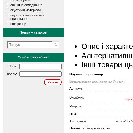
та аксесуари
сценічне обладнання
акустичні матеріали
відео та кінопроекційне
обладнання
всі бренди
Пошук у каталозі
Опис і характ
Альтернативні
Особистий кабінет
Інші товари ц
Логін:
Пароль:
Відомості про товар:
Безкоштовна доставка по Україні.
Артикул:
Виробник:
https
Модель:
Ціна:
Тип товару:
дерев'яні 
Наявність товару на складі: