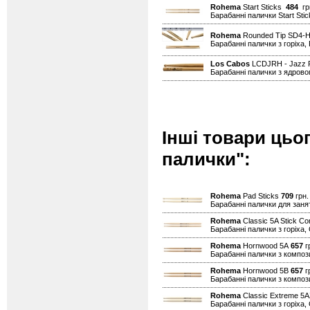
Rohema
Start Sticks
484
гр
Барабанні палички Start Stic
Rohema
Rounded Tip SD4
Барабанні палички з горіха,
Los Cabos
LCDJRH - Jazz 
Барабанні палички з ядровог
Інші товари цьо
палички":
Rohema
Pad Sticks
709
грн.
Барабанні палички для заня
Rohema
Classic 5A Stick Co
Барабанні палички з горіха, 
Rohema
Hornwood 5A
657
гр
Барабанні палички з композ
Rohema
Hornwood 5B
657
гр
Барабанні палички з композ
Rohema
Classic Extreme 5
Барабанні палички з горіха,