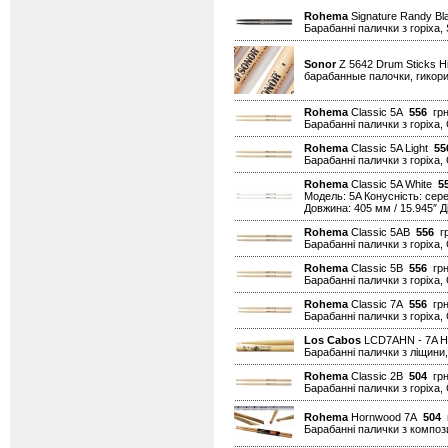
Rohema
Signature Randy B
Барабанні палички з горіха,
Sonor
Z 5642 Drum Sticks 
барабанные палочки, гикор
Rohema
Classic 5A
556
грн
Барабанні палички з горіха, 
Rohema
Classic 5A Light
55
Барабанні палички з горіха, 
Rohema
Classic 5A White
5
Модель: 5A Конусність: сер
Довжина: 405 мм / 15.945″ Ді
Rohema
Classic 5AB
556
гр
Барабанні палички з горіха,
Rohema
Classic 5B
556
грн
Барабанні палички з горіха, 
Rohema
Classic 7A
556
грн
Барабанні палички з горіха, 
Los Cabos
LCD7AHN - 7A Hi
Барабанні палички з ліщини,
Rohema
Classic 2B
504
грн
Барабанні палички з горіха, 
Rohema
Hornwood 7A
504
г
Барабанні палички з композ