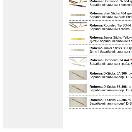
Rohema
Hornwood 7A
504
гр
Барабанні палички з композ
Rohema
Start Sticks
484
грн.
Барабанні палички Start Stic
Rohema
Rounded Tip SD4-
Барабанні палички з горіха,
Rohema
Junior Sticks Yello
Дитячі барабанні палички з 
Rohema
Junior Sticks
352
гр
Дитячі барабанні палички з 
Rohema
Hornbeam 7A
331
2
Барабанні палички з граба,
Rohema
D-Sticks 5A
306
грн
Барабанні палички серії D-S
Rohema
D-Sticks 5B
306
грн
Барабанні палички серії D-S
Rohema
D-Sticks 7A
306
грн
Барабанні палички серії D-S