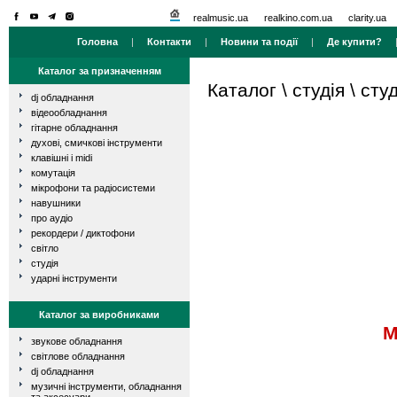
realmusic.ua
realkino.com.ua
clarity.ua
Головна
|
Контакти
|
Новини та події
|
Де купити?
Каталог за призначенням
Каталог
\
студія
\
сту
dj обладнання
відеообладнання
гітарне обладнання
духові, смичкові інструменти
клавішні і midi
комутація
мікрофони та радіосистеми
навушники
про аудіо
рекордери / диктофони
світло
студія
ударні інструменти
Каталог за виробниками
M
звукове обладнання
світлове обладнання
dj обладнання
музичні інструменти, обладнання