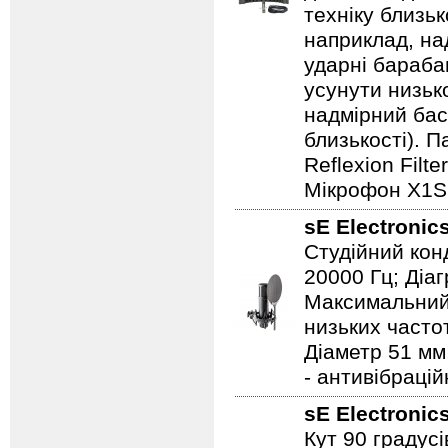
техніку близьк
наприклад, над
ударні бараба
усунути низьк
надмірний бас
близькості). 
Reflexion Filt
Мікрофон X1S;
sE Electronic
Студійний кон
20000 Гц; Діаг
Максимальний 
низьких частот
Діаметр 51 мм,
- антивібрацій
sE Electronic
Кут 90 градус