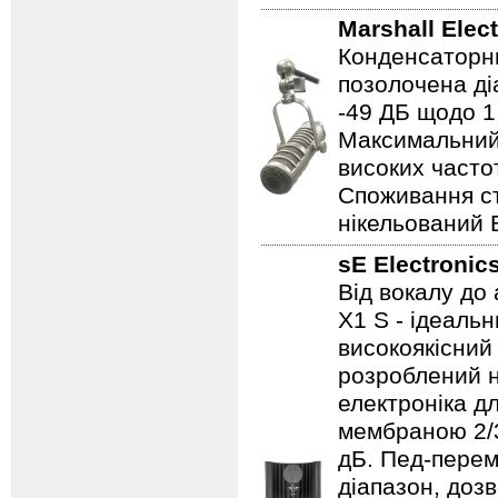
Marshall Elec
Конденсаторни
позолочена ді
-49 ДБ щодо 1
Максимальний 
високих частот
Споживання ст
нікельований 
sE Electronic
Від вокалу до 
X1 S - ідеальн
високоякісний
розроблений н
електроніка д
мембраною 2/3
дБ. Пед-перем
діапазон, доз