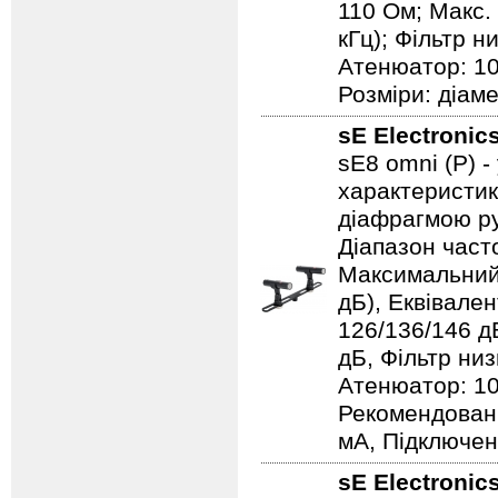
110 Ом; Макс.
кГц); Фільтр н
Атенюатор: 10
Розміри: діаме
sE Electronic
sE8 omni (P) 
характеристик
діафрагмою ру
Діапазон часто
Максимальний 
дБ), Еквівален
126/136/146 д
дБ, Фільтр низ
Атенюатор: 10
Рекомендовани
мА, Підключен
sE Electronic