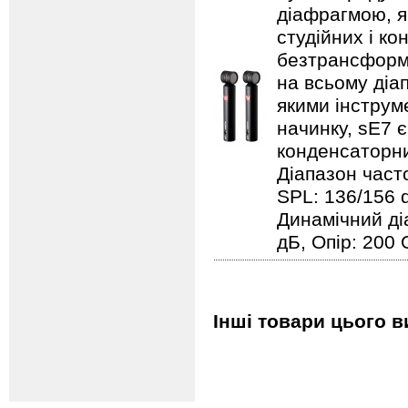
діафрагмою, я
студійних і к
безтрансформа
на всьому діа
якими інструм
начинку, sE7 
конденсаторний
Діапазон часто
SPL: 136/156 d
Динамічний ді
дБ, Опір: 200
Інші товари цього 