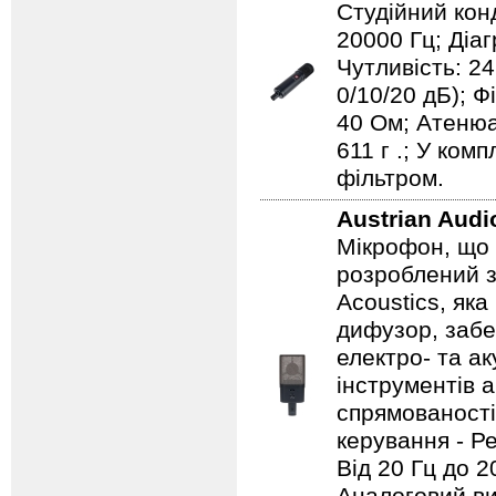
Студійний кон
20000 Гц; Діаг
Чутливість: 2
0/10/20 дБ); Ф
40 Ом; Атенюа
611 г .; У ком
фільтром.
Austrian Aud
Мікрофон, що 
розроблений з
Acoustics, яка
дифузор, забе
електро- та ак
інструментів 
спрямованості
керування - Р
Від 20 Гц до 2