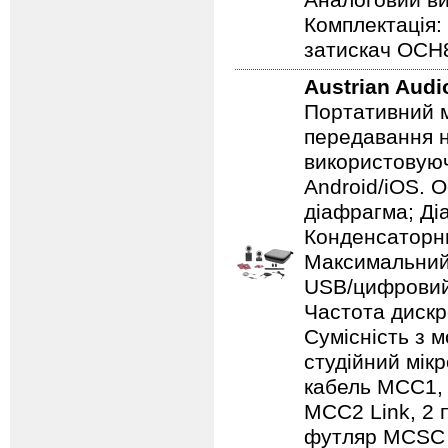
Аналоговий ви
Комплектація:
затискач OCH8
Austrian Aud
Портативний м
передавання н
використовуюч
Android/iOS. 
діафрагма; Ді
Конденсаторни
Максимальний р
USB/цифровий 
Частота дискр
Сумісність з м
студійний мік
кабель MCC1, 
MCC2 Link, 2 
футляр MCSC (