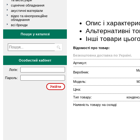
та аксесуари
сценічне обладнання
акустичні матеріали
відео та кінопроекційне
обладнання
Опис і характери
всі бренди
Альтернативні т
Пошук у каталозі
Інші товари цьог
Відомості про товар:
Безкоштовна доставка по Україні.
Особистий кабінет
Артикул:
Логін:
Ma
Виробник:
Пароль:
Модель:
M
Ціна:
Тип товару:
конденс
Наявність товару на складі: