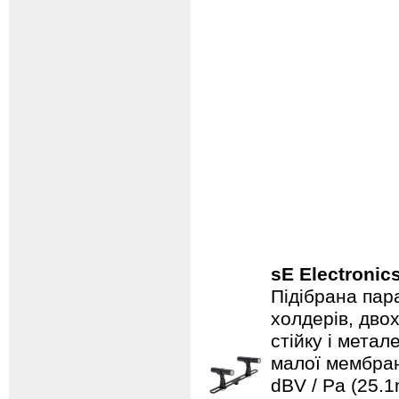
sE Electronic
Підібрана пар
холдерів, дво
стійку і мета
малої мембрано
dBV / Pa (25.1