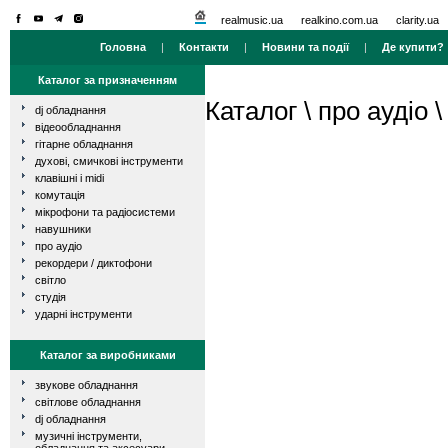
realmusic.ua
realkino.com.ua
clarity.ua
Головна
|
Контакти
|
Новини та події
|
Де купити?
Каталог за призначенням
Каталог
\
про аудіо
dj обладнання
відеообладнання
гітарне обладнання
духові, смичкові інструменти
клавішні і midi
комутація
мікрофони та радіосистеми
навушники
про аудіо
рекордери / диктофони
світло
студія
ударні інструменти
Каталог за виробниками
звукове обладнання
світлове обладнання
dj обладнання
музичні інструменти,