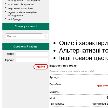
обладнання та аксесуари
сценічне обладнання
акустичні матеріали
відео та кінопроекційне
обладнання
всі бренди
Пошук у каталозі
Опис і характер
Особистий кабінет
Альтернативні т
Логін:
Інші товари цьог
Пароль:
Відомості про товар:
Безкоштовна доставка по Україні.
Артикул:
Виробник:
https://w
Модель:
5
Ціна:
Тип товару:
підсилювачі 