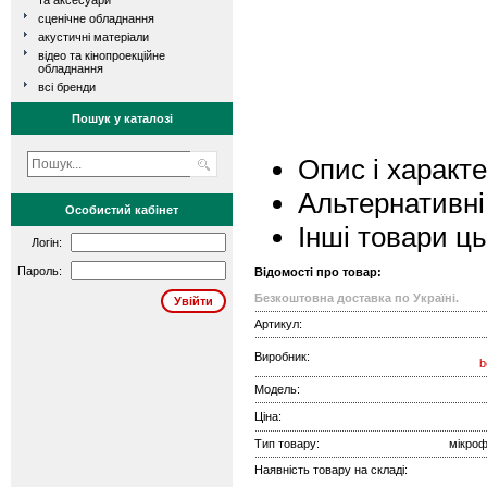
та аксесуари
сценічне обладнання
акустичні матеріали
відео та кінопроекційне
обладнання
всі бренди
Пошук у каталозі
Опис і характ
Альтернативні
Особистий кабінет
Інші товари ц
Логін:
Пароль:
Відомості про товар:
Безкоштовна доставка по Україні.
Артикул:
Виробник:
b
Модель:
Ціна:
Тип товару:
мікроф
Наявність товару на складі: