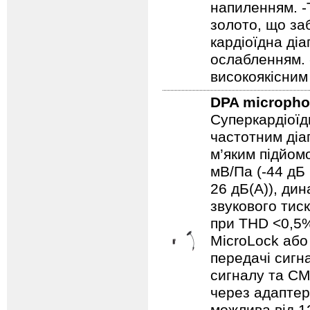
напиленням. -
золото, що за
кардіоїдна ді
ослабленням. 
високоякісним
DPA microph
Суперкардіоїд
частотним діап
м’яким підйом
мВ/Па (-44 дБ 
26 дБ(A)), ди
звукового тис
при THD <0,5%
MicroLock аб
передачі сигн
сигналу та CM
через адаптер