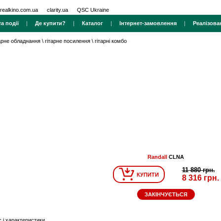
realkino.com.ua
clarity.ua
QSC Ukraine
а події
|
Де купити?
|
Каталог
|
Інтернет-замовлення
|
Реалізова
тарне обладнання
\
гітарне посилення
\
гітарні комбо
Randall
CLNA
11 880 грн.
КУПИТИ
8 316 грн.
ЗАКІНЧУЄТЬСЯ
 і характеристики