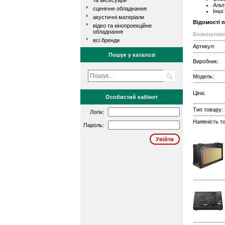
та аксесуари
Альт
сценічне обладнання
Інші
акустичні матеріали
Відомості 
відео та кінопроекційне
обладнання
Безкоштовн
всі бренди
Артикул:
Пошук у каталозі
Виробник:
Модель:
Ціна:
Особистий кабінет
Тип товару:
Логін:
Наявність то
Пароль: