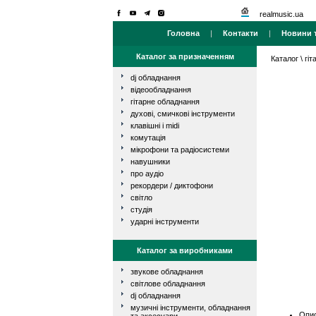
realmusic.ua
Головна
|
Контакти
|
Новини т
Каталог за призначенням
Каталог
\
гі
dj обладнання
відеообладнання
гітарне обладнання
духові, смичкові інструменти
клавішні і midi
комутація
мікрофони та радіосистеми
навушники
про аудіо
рекордери / диктофони
світло
студія
ударні інструменти
Каталог за виробниками
звукове обладнання
світлове обладнання
dj обладнання
музичні інструменти, обладнання
Опис