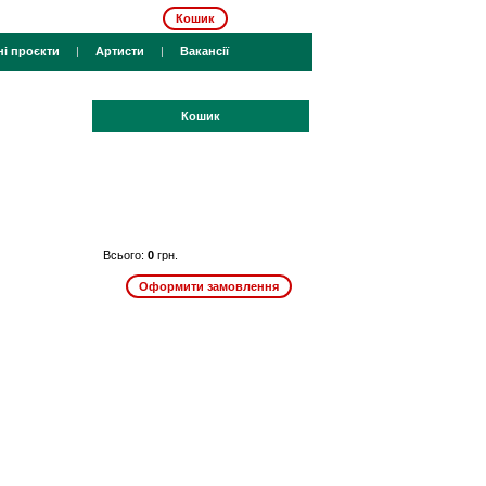
Кошик
ні проєкти
|
Артисти
|
Вакансії
Кошик
Всього:
0
грн.