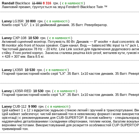
Randall
Blackface
11 880
8 316
грн. (
є в наявності
)
Ламповий преамп, ґрунтується на звуці Fender® Blackface Twin ™
Laney
LG35R
10 800
грн. (
є в наявності
)
Комбо серії "LG". 1 x 10 дюймовий динамік. 35 Ватт. Ревербератор.
Laney
CXP-108
10 530
грн. (
є в наявності
)
Активний сценічний монітор. Потужність 80 Вт. Динамік — 8" woofer + dual concentric d
fill monitor або front of house speaker. Один канал. Вхід — balanced Mic input та ¼" jac
Частотний діапазон 78 Hz – 20 kHz. Line Link socket для підключення додаткового акт
стійку. Front ported корпус. Захисна сталева решітка kick-proof, металеві кути, гумові 
× 428 × 307 мм. Вага 8.5 кг.
Laney
LX35R
10 530
грн. (
є в наявності
)
Гітарний транзисторний комбо серії "LХ" .35 Ватт. 1х10 кастом динамік. 35 Ватт. Ревер
Laney
LX35R-RED
10 530
грн. (
є в наявності
)
Гітарний транзисторний комбо серії "LХ" .35 Ватт. 1х10 кастом динамік. 35 Ватт. Ревер
Laney
CUB-112
9 990
грн. (
є в наявності
)
Цей кабінет 1 x 12 з відкритою задньою стінкою легкий і зручний в транспортуванні. Він
Цей кабінет забезпечує чистий вінтажний тон в невеликому форматі і може використов
орієнтації і є рекомендованим для CUB-SUPERTOP. В основі кабінету - спеціальноразр
надзвичайно деталізованими і складними обертонами, теплим низом, багатим вокальн
верхніми частотами. Використовуваний для розкриття особливостей CUP-SUPERTOP, 
тривимірний тон.