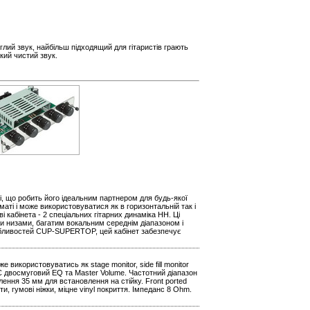
лий звук, найбільш підходящий для гітаристів грають
окий чистий звук.
ні, що робить його ідеальним партнером для будь-якої
аті і може використовуватися як в горизонтальній так і
кабінета - 2 спеціальних гітарних динаміка HH. Ці
и низами, багатим вокальним середнім діапазоном і
обливостей CUP-SUPERTOP, цей кабінет забезпечує
 використовуватись як stage monitor, side fill monitor
t. Є двосмуговий EQ та Master Volume. Частотний діапазон
лення 35 мм для встановлення на стійку. Front ported
и, гумові ніжки, міцне vinyl покриття. Імпеданс 8 Ohm.