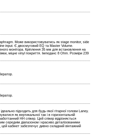
iaphragm. Може використовуватись як stage monitor, side
k Line input. Є двосмуговий EQ та Master Volume.
ивного монітора. Кріплення 35 мм для встановлення на
ніжки, міцне vinyl покриття. Імпеданс 8 Ohm. Розміри 239
бератор.
бератор.
 ідеально підходить для будь-якої гітарної голови Laney.
уватися як вертикальної так і в горизонтальній
аботтанний HH спікер. Цей спікер відрізняється
им середнім діапазоном і красиво деталізованими
цей кабінет забезпечує дивно складний вінтажний