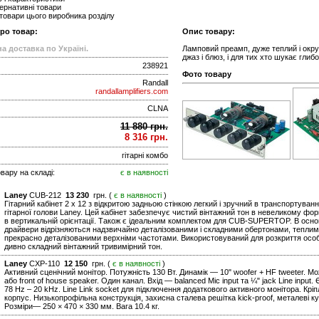
ернативні товари
 товари цього виробника розділу
про товар:
Опис товару:
а доставка по Україні.
Ламповий преамп, дуже теплий і округ
джаз і блюз, і для тих хто шукає глиб
238921
Фото товару
Randall
randallamplifiers.com
CLNA
11 880 грн.
8 316 грн.
гітарні комбо
вару на складі:
є в наявності
Laney
CUB-212
13 230
грн. (
є в наявності
)
Гітарний кабінет 2 x 12 з відкритою задньою стінкою легкий і зручний в транспортуван
гітарної голови Laney. Цей кабінет забезпечує чистий вінтажний тон в невеликому форм
в вертикальній орієнтації. Також є ідеальним комплектом для CUB-SUPERTOP. В основі 
драйвери відрізняються надзвичайно деталізованими і складними обертонами, теплим
прекрасно деталізованими верхніми частотами. Використовуваний для розкриття ос
дивно складний вінтажний тривимірний тон.
Laney
CXP-110
12 150
грн. (
є в наявності
)
Активний сценічний монітор. Потужність 130 Вт. Динамік — 10" woofer + HF tweeter. Може
або front of house speaker. Один канал. Вхід — balanced Mic input та ¼" jack Line inpu
78 Hz – 20 kHz. Line Link socket для підключення додаткового активного монітора. Кріп
корпус. Низькопрофільна конструкція, захисна сталева решітка kick-proof, металеві кут
Розміри— 250 × 470 × 330 мм. Вага 10.4 кг.