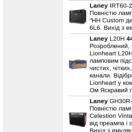
Laney
IRT60-
Повністю лампо
"HH Custom ди
6L6. Вихід з е
Laney
L20H
4
Розроблений, 
Lionheart L20
ламповим підс
чистих, чітких
канали. Відіб
Lionheart у ко
Ом Яскравий п
Laney
GH30R-
Повністю лампо
Celestion Vin
від преампа і 
Вихід з емуляц