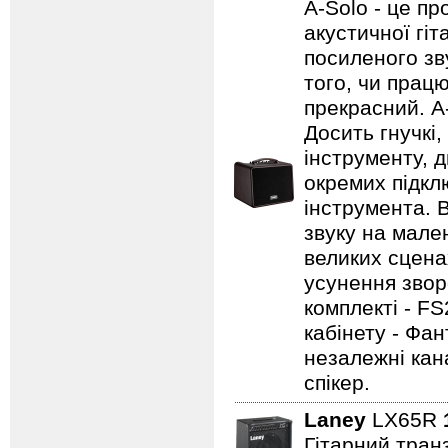
A-Solo - це п
акустичної гі
посиленого зву
того, чи працю
прекрасний. A
Досить гнучкі
інструменту, д
окремих підклю
інструмента. 
звуку на мале
великих сцена
усунення зворо
комплекті - FS
кабінету - Фа
незалежні кан
спікер.
Laney
LX65R
Гітарний транз