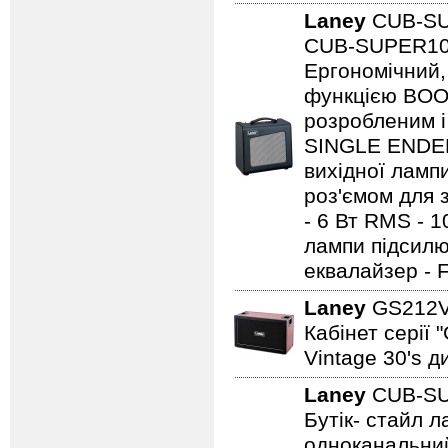
Laney
CUB-S
CUB-SUPER10 -
Ергономічний,
функцією BOO
розробленим і
SINGLE ENDED 
вихідної ламп
роз'ємом для з
- 6 Вт RMS - 
лампи підсилю
еквалайзер - 
Laney
GS212
Кабінет серії 
Vintage 30's д
Laney
CUB-S
Бутік- стайл
одноканальний