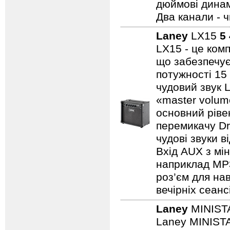
дюймові динамі
Два канали - 
Laney
LX15
5
LX15 - це ком
що забезпечує
потужності 15
чудовий звук 
«master volum
основний ріве
перемикачу Dr
чудові звуки в
Вхід AUX з мін
наприклад MP3/
роз’єм для на
вечірніх сеанс
Laney
MINIST
Laney MINISTA