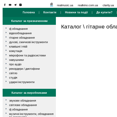
realmusic.ua
realkino.com.ua
clarity.ua
Головна
|
Контакти
|
Новини та події
|
Де купити?
Каталог за призначенням
Каталог
\
гітарне об
dj обладнання
відеообладнання
гітарне обладнання
духові, смичкові інструменти
клавішні і midi
комутація
мікрофони та радіосистеми
навушники
про аудіо
рекордери / диктофони
світло
студія
ударні інструменти
Каталог за виробниками
звукове обладнання
світлове обладнання
dj обладнання
музичні інструменти, обладнання