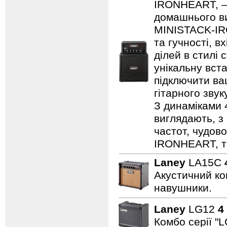
IRONHEART, — 
домашнього ви
MINISTACK-IRO
та гучності, в
ділей в стилі 
унікальну вста
підключити ва
гітарного зву
З динаміками 
виглядають, з 
частот, чудово
IRONHEART, ті
Laney
LA15C
Акустичний ком
навушники.
Laney
LG12
4
Комбо серії "L