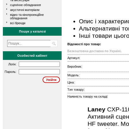
та аксесуари
сценічне обладнання
акустичні матеріали
відео та кінопроекційне
обладнання
Опис і характери
всі бренди
Альтернативні т
Пошук у каталозі
Інші товари цьог
Відомості про товар:
Безкоштовна доставка по Україні.
Особистий кабінет
Артикул:
Логін:
Виробник:
Пароль:
Модель:
Ціна:
Тип товару:
Наявність товару на складі:
Laney
CXP-1
Активний сцен
HF tweeter. Мо