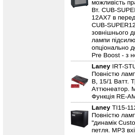
можливість пр
Вт. CUB-SUPE
12AX7 в перед
CUB-SUPER12 
зовнішнього ди
лампи підсилю
опціонально д
Pre Boost - з
Laney
IRT-ST
Повністю лампо
B, 15/1 Ватт. 
Аттюнеатор. M
Функція RE-AM
Laney
TI15-1
Повністю ламп
"динамік Cust
петля. MP3 вхі