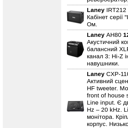
Laney
IRT212
Кабінет серії 
Ом.
Laney
AH80
1
Акустичний ком
балансний XLR 
канал 3: Hi-Z 
навушники.
Laney
CXP-1
Активний сцен
HF tweeter. Мо
front of house
Line input. Є
Hz – 20 kHz. L
монітора. Кріп
корпус. Низьк