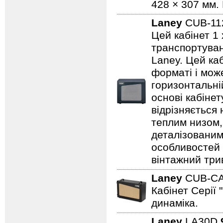
428 × 307 мм. 
Laney
CUB-1
Цей кабінет 1 
транспортуванн
Laney. Цей ка
форматі і може
горизонтальні
основі кабіне
відрізняється
теплим низом,
деталізованим
особливостей
вінтажний три
Laney
CUB-C
Кабінет Серії 
динаміка.
Laney
LA30D