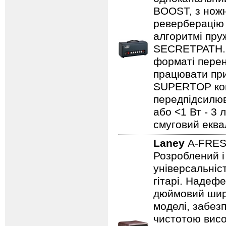
BOOST, з нож
реверберацію 
алгоритмі пру
SECRETPATH. 
форматі перен
працювати при
SUPERTOP ком
передпідсилюва
або <1 Вт - 3 
смуговий еква
Laney
A-FRE
Розроблений і
універсальніст
гітарі. Надеф
дюймовий широ
моделі, забезп
чистотою висо