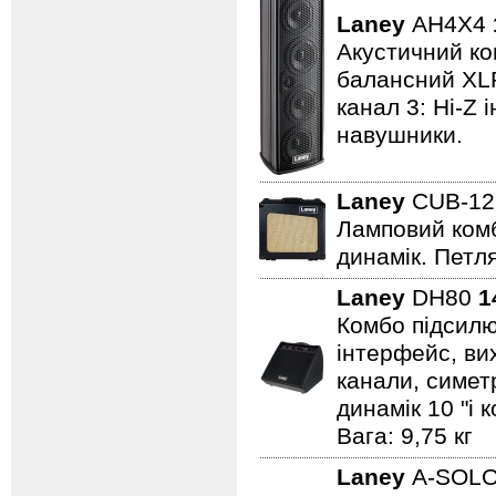
Laney
AH4X4
Акустичний ком
балансний XLR 
канал 3: Hi-Z 
навушники.
Laney
CUB-1
Ламповий комбо
динамік. Петля
Laney
DH80
1
Комбо підсилю
інтерфейс, вих
канали, симет
динамік 10 "і 
Вага: 9,75 кг
Laney
A-SOL