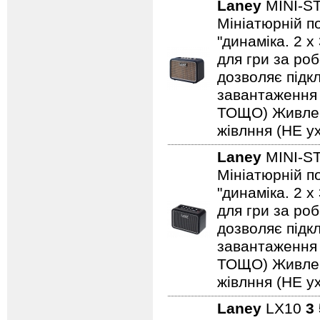
Laney
MINI-S
Мініатюрній по
"динаміка. 2 
для гри за роб
дозволяє підкл
завантаження н
ТОЩО) Живленн
жівлння (НЕ ух
Laney
MINI-S
Мініатюрній по
"динаміка. 2 
для гри за роб
дозволяє підкл
завантаження н
ТОЩО) Живленн
жівлння (НЕ ух
Laney
LX10
3