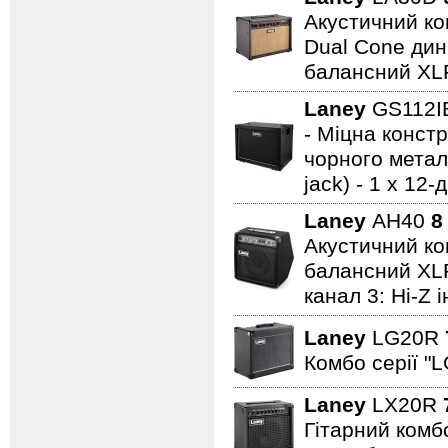
Акустичний ком
Dual Cone дина
балансний XL
Laney
GS112
- Міцна констр
чорного металу
jack) - 1 x 1
Laney
AH40
8
Акустичний ком
балансний XLR 
канал 3: Hi-Z 
Laney
LG20R
Комбо серії "L
Laney
LX20R
Гітарний комбо