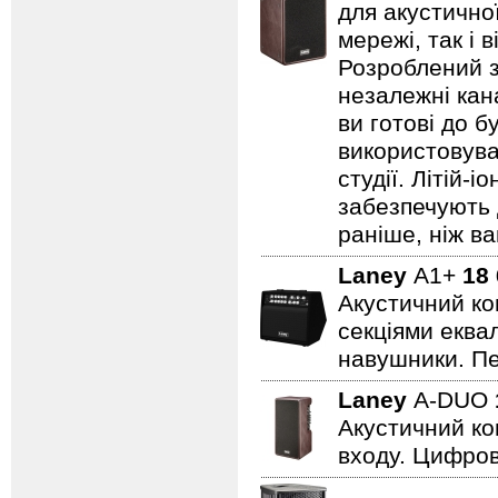
для акустично
мережі, так і 
Розроблений з
незалежні кан
ви готові до б
використовува
студії. Літій-
забезпечують 
раніше, ніж ва
Laney
A1+
18
Акустичний ко
секціями еквал
навушники. Пе
Laney
A-DUO
Акустичний ко
входу. Цифров