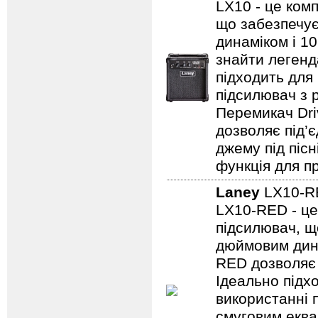
LX10 - це ком
що забезпечує
динаміком і 1
знайти легенд
підходить для
підсилювач з 
Перемикач Dri
дозволяє під’
джему під пісн
функція для пр
Laney
LX10-
LX10-RED - це
підсилювач, щ
дюймовим дина
RED дозволяє 
Ідеально підх
використанні 
смуговим еква