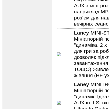
AUX з міні-роз
наприклад MP3/
роз’єм для на
вечірніх сеанс
Laney
MINI-S
Мініатюрній по
"динаміка. 2 
для гри за роб
дозволяє підкл
завантаження н
ТОЩО) Живленн
жівлння (НЕ ух
Laney
MINI-I
Мініатюрній по
"динамік. Іде
AUX in. LSI вх
Ultimate Guita