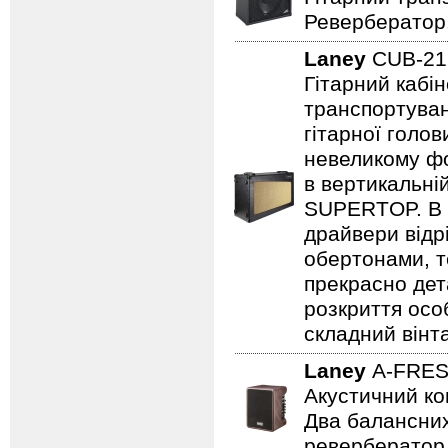
Ревербератор
Laney
CUB-2
Гітарний кабін
транспортуван
гітарної голов
невеликому фо
в вертикальні
SUPERTOP. В о
драйвери відр
обертонами, т
прекрасно дет
розкриття осо
складний вінт
Laney
A-FRE
Акустичний ко
Два балансних
ревербератор,