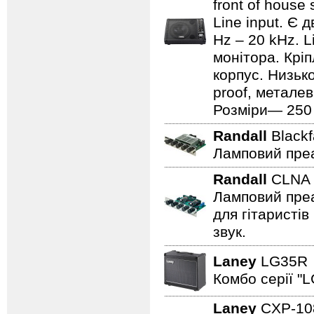
front of house
Line input. Є
Hz – 20 kHz. L
монітора. Кріп
корпус. Низьк
proof, металев
Розміри— 250 ×
Randall
Black
Ламповий преа
Randall
CLN
Ламповий преа
для гітаристів
звук.
Laney
LG35
Комбо серії "L
Laney
CXP-1