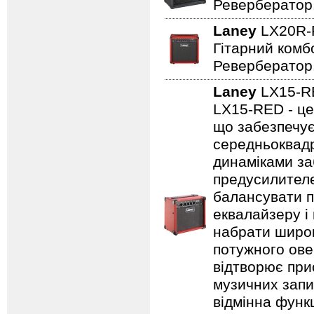
Ревербератор
Laney
LX20R
Гітарний комбо
Ревербератор
Laney
LX15-
LX15-RED - це
що забезпечує
середньоквадр
динаміками за
предусилителе
балансувати п
еквалайзеру і
набрати широк
потужного ове
відтворює прис
музичних запис
відмінна функц