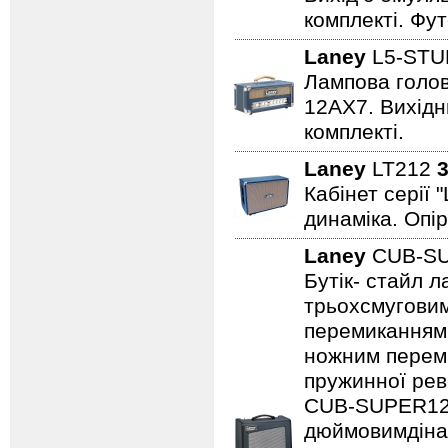
комплекті. Фут
Laney
L5-STU
Лампова голова
12AX7. Вихідни
комплекті.
Laney
LT212
3
Кабінет серії 
динаміка. Опір
Laney
CUB-S
Бутік- стайл 
трьохсмуговим
перемиканням
ножним переми
пружинної рев
CUB-SUPER12,
дюймовимдінам