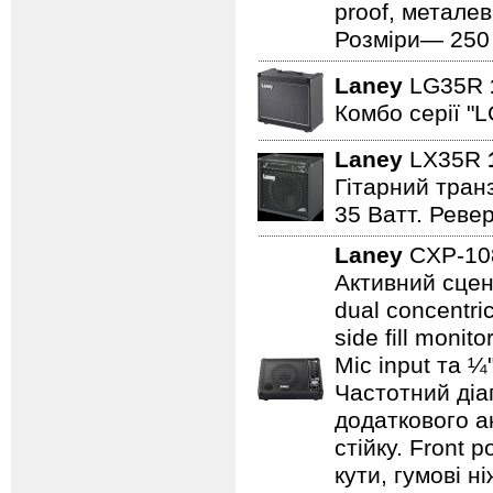
proof, металев
Розміри— 250 ×
Laney
LG35R
Комбо серії "L
Laney
LX35R
Гітарний транз
35 Ватт. Реве
Laney
CXP-1
Активний сцен
dual concentri
side fill moni
Mic input та ¼
Частотний діап
додаткового а
стійку. Front 
кути, гумові н