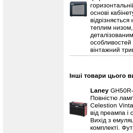
горизонтальні
основі кабіне
відрізняється
теплим низом,
деталізованим
особливостей
вінтажний три
Інші товари цього в
Laney
GH50R
Повністю лампо
Celestion Vin
від преампа і 
Вихід з емуляц
комплекті. Фут