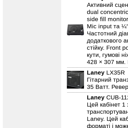
Активний сцен
dual concentri
side fill moni
Mic input та ¼
Частотний діап
додаткового а
стійку. Front 
кути, гумові н
428 × 307 мм. 
Laney
LX35
Гітарний транз
35 Ватт. Реве
Laney
CUB-1
Цей кабінет 1 
транспортуванн
Laney. Цей ка
форматі і може