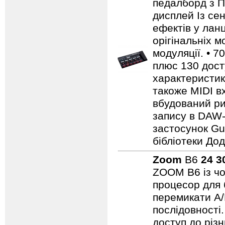
педалборд з П
дисплей Із се
ефектів у ланц
орігінальніх м
модуляції. • 7
плюс 130 дост
характеристики
такоже MIDI вх
вбудований ри
запису в DAW-
застосунок Gui
бібліотеки До
Zoom
B6
24 3
ZOOM B6 із чо
процесор для 
перемикати A/
послідовності
доступ до різ