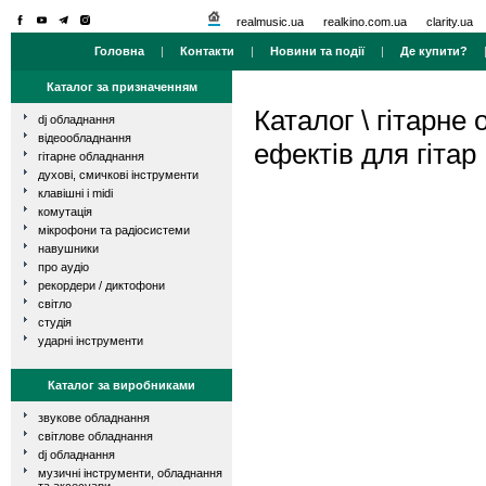
realmusic.ua
realkino.com.ua
clarity.ua
Головна
|
Контакти
|
Новини та події
|
Де купити?
Каталог за призначенням
Каталог
\
гітарне
dj обладнання
відеообладнання
ефектів для гітар
гітарне обладнання
духові, смичкові інструменти
клавішні і midi
комутація
мікрофони та радіосистеми
навушники
про аудіо
рекордери / диктофони
світло
студія
ударні інструменти
Каталог за виробниками
звукове обладнання
світлове обладнання
dj обладнання
музичні інструменти, обладнання