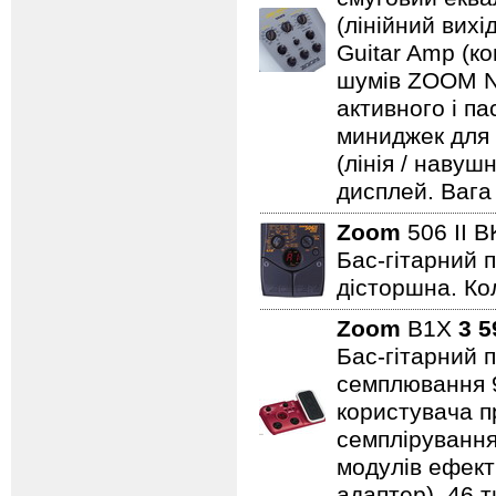
(лінійний вихі
Guitar Amp (ко
шумів ZOOM No
активного і па
миниджек для 
(лінія / навуш
дисплей. Вага 
Zoom
506 II 
Бас-гітарний п
дісторшна. Ко
Zoom
B1X
3 5
Бас-гітарний 
семплювання 9
користувача пр
семплірування,
модулів ефект
адаптер). 46 