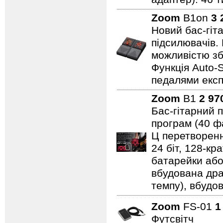
Zoom
B1on
3 
Новий бас-гіт
підсилювачів.
можливістю зб
Функція Auto-
педалями експ
Zoom
B1
2 97
Бас-гітарний 
програм (40 ф
Ц перетворенн
24 біт, 128-кр
батарейки або
вбудована дра
темпу), вбудо
Zoom
FS-01
1
Футсвітч