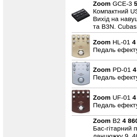
Zoom
GCE-3
Компактний US
Вихід на наву
та B3N. Cubas
Zoom
HL-01
4
Педаль ефекту
Zoom
PD-01
4
Педаль ефекту
Zoom
UF-01
4
Педаль ефекту
Zoom
B2
4 86
Бас-гітарний 
ланцюжку 9, 4