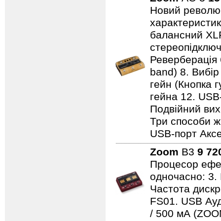
Новий революц
характеристики
балансний XL
стереопідключе
Реверберація 
band) 8. Вибір
гейн (Кнопка г
гейна 12. USB
Подвійний вихі
Три способи ж
USB-порт Аксе
Zoom
B3
9 72
Процесор ефек
одночасно: 3. 
Частота дискре
FS01. USB Ауд
/ 500 мА (ZOOM