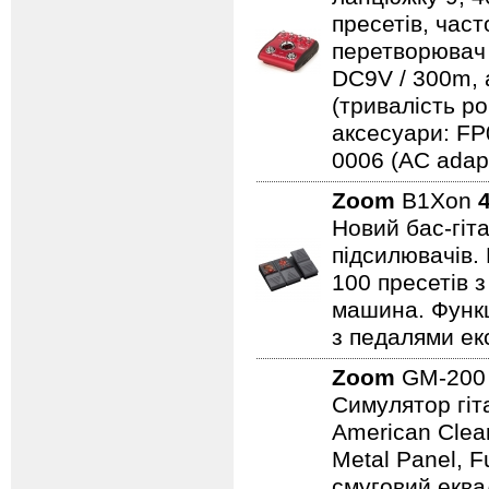
пресетів, час
перетворювач 
DC9V / 300m, 
(тривалість р
аксесуари: FP0
0006 (AC adapte
Zoom
B1Xon
Новий бас-гіт
підсилювачів.
100 пресетів з
машина. Функц
з педалями екс
Zoom
GM-20
Симулятор гіта
American Clean
Metal Panel, F
смуговий еква