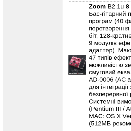
Zoom
B2.1u
8
Бас-гітарний 
програм (40 ф
перетворення 
біт, 128-кратн
9 модулів ефе
адаптер). Мак
47 типів ефек
можливістю зм
смуговий еква
AD-0006 (AC a
для інтеграції
безперервної 
Системні вимо
(Pentium III 
MAC: OS X Ve
(512MB рекоме