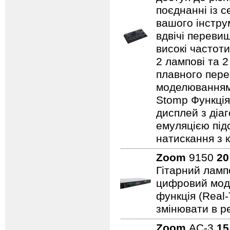
поєднанні із 
вашого інстру
вдвічі переви
високі частоти
2 лампові та 
плавного пере
моделюванням
Stomp Функція
дисплей з діа
емуляцією під
натискання з 
Zoom
9150
20
Гітарний ламп
цифровий моду
функція (Real
змінювати в р
Zoom
AC-3
15