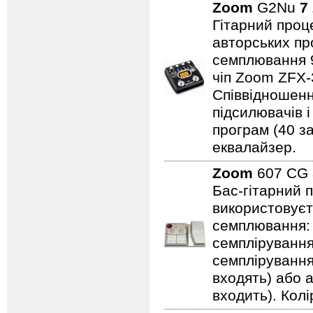
Zoom
G2Nu
7
Гітарний проц
авторських про
семплювання 96
чіп Zoom ZFX-
Співвідношенн
підсилювачів і
програм (40 з
еквалайзер.
Zoom
607 CG
Бас-гітарний 
використовуєт
семплювання: 3
семплірування,
семплірування
входять) або 
входить). Колі