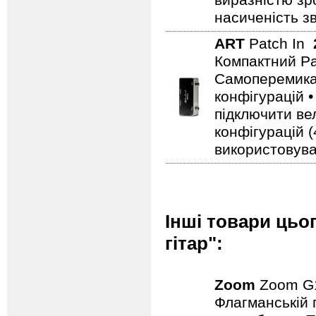
виразністю зр
насиченість з
ART
Patch In
Компактний Pat
Самоперемикаю
конфігурацій 
підключити ве
конфігурацій 
використовува
Інші товари цьо
гітар":
Zoom
Zoom G
Флагманській г