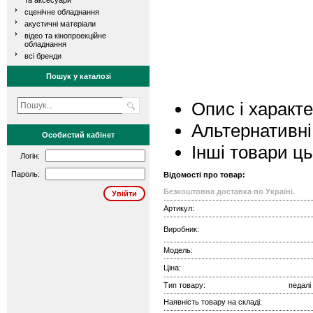
та аксесуари
сценічне обладнання
акустичні матеріали
відео та кінопроекційне
обладнання
всі бренди
Пошук у каталозі
Опис і характ
Альтернативні
Особистий кабінет
Інші товари ц
Логін:
Пароль:
Відомості про товар:
Безкоштовна доставка по Україні.
Артикул:
Виробник:
Модель:
Ціна:
Тип товару:
педалі
Наявність товару на складі: