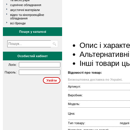
та аксесуари
сценічне обладнання
акустичні матеріали
відео та кінопроекційне
обладнання
всі бренди
Пошук у каталозі
Опис і характ
Альтернативні
Особистий кабінет
Інші товари ц
Логін:
Пароль:
Відомості про товар:
Безкоштовна доставка по Україні.
Артикул:
Виробник:
Модель:
Ціна:
Тип товару:
педалі