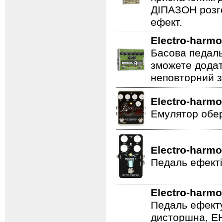
ДІПАЗОН розго
ефект.
Electro-harmo
Басова педаль
зможете додат
неповторний з
Electro-harmo
Емулятор обер
Electro-harmo
Педаль ефекті
Electro-harmo
Педаль ефекту
дисторшна, EH