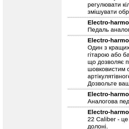
регулювати кіл
змішувати обр
Electro-harmo
Педаль аналог
Electro-harmo
Один з кращих
гітарою або ба
що дозволяє п
шовковистим с
артікулятівног
Дозвольте ваш
Electro-harmo
Аналогова педа
Electro-harmo
22 Caliber - ц