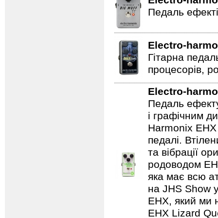
Electro-harmo
Педаль ефекті
Electro-harmo
Гітарна педал
процесорів, р
Electro-harmo
Педаль ефекту
і графічним д
Harmonix EHX 
педалі. Втілен
та вібрації о
родоводом EHX
яка має всю а
на JHS Show у
EHX, який ми 
EHX Lizard Qu