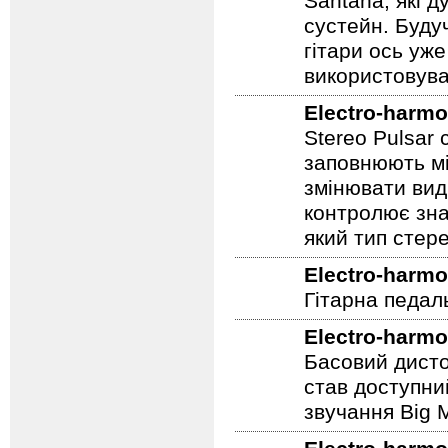
Santana, які д
сустейн. Будуч
гітари ось уже
використовува
Electro-harmo
Stereo Pulsar
заповнюють мі
змінювати вид
контролює зна
який тип стер
Electro-harmo
Гітарна педал
Electro-harmo
Басовий дисто
став доступни
звучання Big M