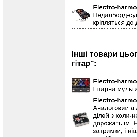
Electro-harmo
Педалборд-сум
кріпляться до
Інші товари цьо
гітар":
Electro-harmo
Гітарна мульт
Electro-harmo
Аналоговий ді
ділей з коли-
дорожать ім. 
затримки, і н