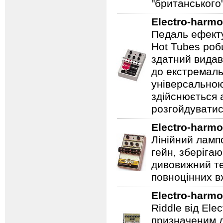
"британського
Electro-harmo
Педаль ефекту
Hot Tubes роб
здатний видав
до екстремаль
універсальною
здійснюється
розгойдуватис
Electro-harmo
Лінійний ламп
гейн, зберігаю
дивовижний те
повноцінних вх
Electro-harmo
Riddle від Ele
призначеним д