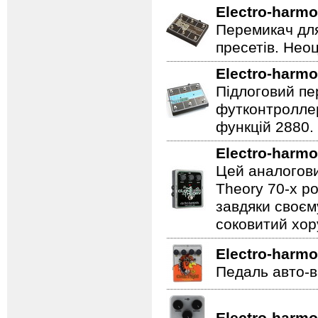
Electro-harmo
Перемикач для
пресетів. Неоц
Electro-harmo
Підлоговий пер
футконтроллер
функцій 2880.
Electro-harmo
Цей аналогови
Theory 70-х р
завдяки своєм
соковитий хору
Electro-harmo
Педаль авто-в