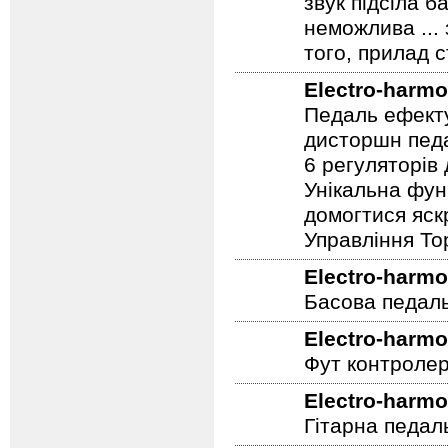
звук підсіла б
неможлива ...
того, прилад 
Electro-harmo
Педаль ефекту
дисторшн педа
6 регуляторів
Унікальна фун
домогтися яскр
Управління To
Electro-harmo
Басова педал
Electro-harmo
Фут контролер
Electro-harmo
Гітарна педал