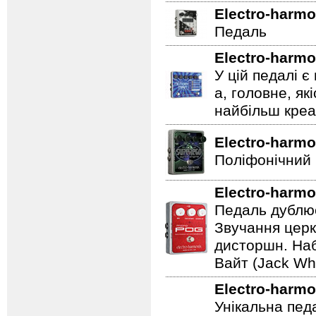
Electro-harmo
Педаль
Electro-harmo
У цій педалі є
а, головне, як
найбільш креат
Electro-harmo
Поліфонічний 
Electro-harmo
Педаль дублює
Звучання церк
дисторшн. Наб
Вайт (Jack Whi
Electro-harmo
Унікальна пед