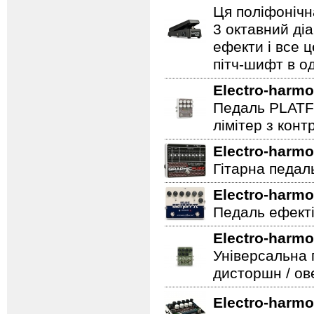
Ця поліфонічна
3 октавний ді
ефекти і все 
пітч-шифт в од
Electro-harmo
Педаль PLATF
лімітер з кон
Electro-harmo
Гітарна педаль 
Electro-harmo
Педаль ефекті
Electro-harmo
Універсальна 
дисторшн / ов
Electro-harmo