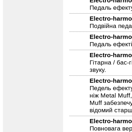
Electro-harmo
Педаль ефекту
Electro-harmo
Подвійна педа
Electro-harmo
Педаль ефекті
Electro-harmo
Гітарна / бас-
звуку.
Electro-harmo
Педель ефекту
ніж Metal Muf
Muff забезпечу
відомий старш
Electro-harmo
Повновага вер