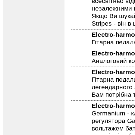
всесвітньо ві
незалежними н
Якщо Ви шукай
Stripes - він в 
Electro-harmo
Гітарна педал
Electro-harmo
Аналоговий ко
Electro-harmo
Гітарна педал
легендарного 
Вам потрібна т
Electro-harmo
Germanium - к
регулятора Ga
вольтажем бат