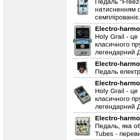
Педаль "Freez
натисненням од
семплірованіє
Electro-harmo
Holy Grail - 
класичного пр
легендарний Ді
Electro-harmo
Педаль електр
Electro-harmo
Holy Grail - 
класичного пр
легендарний Ді
Electro-harmo
Педаль, яка о
Tubes - перев