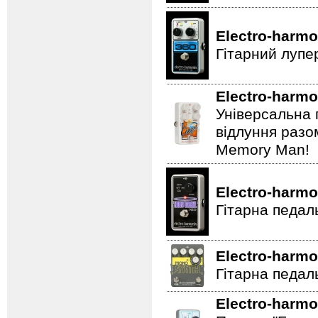
Electro-harmo
Гітарний лупе
Electro-harmo
Універсальна 
відлуння разо
Memory Man!
Electro-harmo
Гітарна педал
Electro-harmo
Гітарна педаль
Electro-harmo