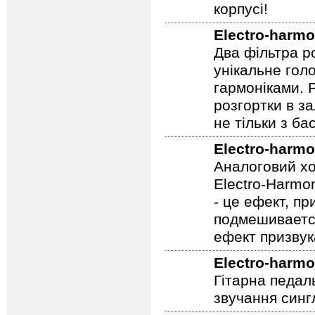
корпусі!
Electro-harmo
Два фільтра р
унікальне гол
гармоніками. 
розгортки в з
не тільки з бас
Electro-harmo
Аналоговий хо
Electro-Harmon
- це ефект, пр
подмешивается
ефект призвук
Electro-harmo
Гітарна педал
звучання сингл