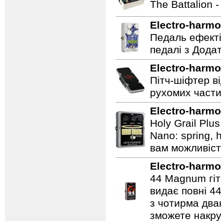
The Battalion 
Electro-harmo
Педаль ефекті
педалі з Дода
Electro-harmo
Пітч-шіфтер ві
рухомих части
Electro-harmo
Holy Grail Plu
Nano: spring, 
вам можливіст
Electro-harmo
44 Magnum гіт
видає повні 44
з чотирма два
зможете накру