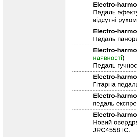
Electro-harmo
Педаль ефекту
відсутні рухо
Electro-harmo
Педаль панор
Electro-harmo
наявності
)
Педаль гучнос
Electro-harmo
Гітарна педал
Electro-harmo
педаль експре
Electro-harmo
Новий овердра
JRC4558 IC.