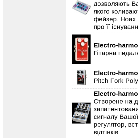
дозволяють Ва
якого коливаю
фейзер. Hoax 
про її існуван
Electro-harmo
Гітарна педал
Electro-harmo
Pitch Fork Poly
Electro-harmo
Створене на д
запатентовани
сигналу Вашої
регулятор, вс
відтінків.