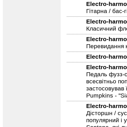
Electro-harmo
Гітарна / бас
Electro-harmo
Класичний фле
Electro-harmo
Перевидання к
Electro-harmo
Electro-harmo
Педаль фузз-о
всесвітньо по
застосовував 
Pumpkins - "S
Electro-harmo
Дісторшн / су
популярний і у