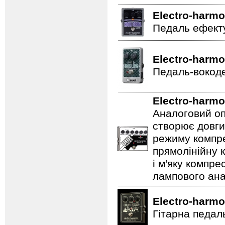
Electro-harmo
Педаль ефекту
Electro-harmo
Педаль-вокоде
Electro-harmo
Аналоговий оп
створює довги
режиму компре
прямолінійну 
і м'яку компре
лампового ана
Electro-harmo
Гітарна педал