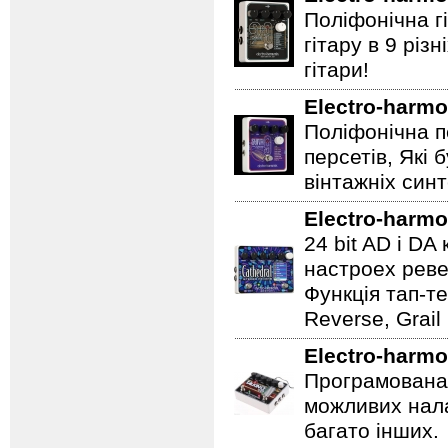
Поліфонічна 
гітару в 9 різ
гітари!
Electro-harmo
Поліфонічна п
персетів, Які 
вінтажніх синт
Electro-harmo
24 bit AD і D
настроех реве
Функція тап-те
Reverse, Grail
Electro-harmo
Програмована 
можливих нала
багато інших.