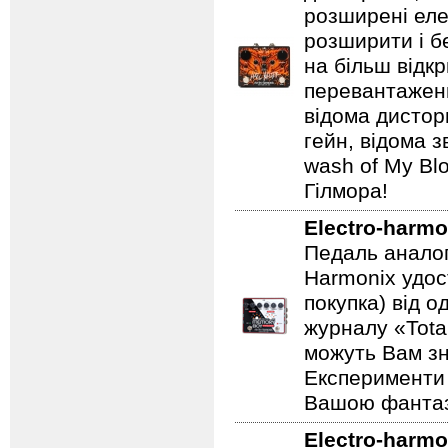
розширені еле
розширити і б
на більш відкр
перевантаженн
відома дистор
гейн, відома 
wash of My Blo
Гілмора!
Electro-harmo
Педаль аналог
Harmonix удос
покупка) від 
журналу «Total
можуть Вам зн
Експерименти 
Вашою фантазі
Electro-harmo