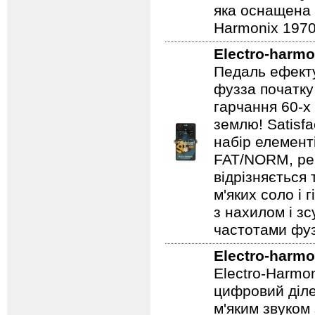
яка оснащена р
Harmonix 1970
Electro-harmo
Педаль ефекту
фузза початку
гарчання 60-х
землю! Satisf
набір елемент
FAT/NORM, рег
відрізняється
м'яких соло і 
з нахилом і зс
частотами фуз
Electro-harmo
Electro-Harmo
цифровий діле
м'яким звуком