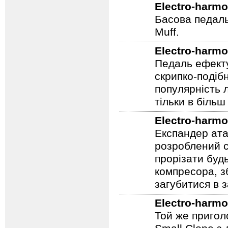
Electro-harmo
Басова педаль
Muff.
Electro-harmo
Педаль ефекту
скрипко-подіб
популярність 
тільки в більш
Electro-harmo
Експандер атак
розроблений сп
прорізати буд
компресора, з
загубитися в 
Electro-harmo
Той же пригол