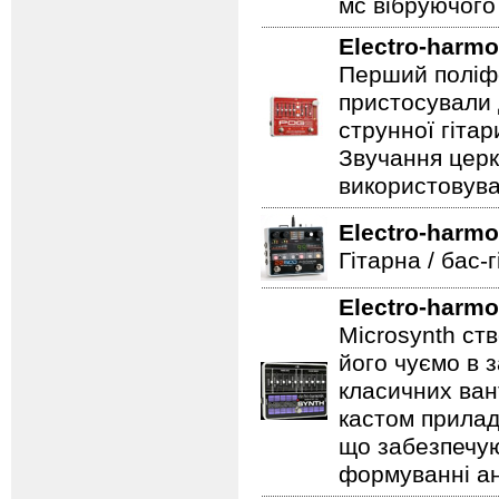
мс вібруючого 
Electro-harmo
Перший поліфо
пристосували 
струнної гітар
Звучання церк
використовува
Electro-harmo
Гітарна / бас-
Electro-harmo
Microsynth ст
його чуємо в з
класичних ван
кастом прилад
що забезпечую
формуванні ан