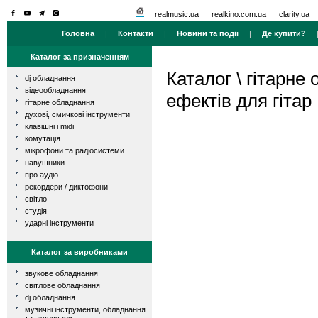
realmusic.ua
realkino.com.ua
clarity.ua
Головна
|
Контакти
|
Новини та події
|
Де купити?
Каталог за призначенням
Каталог
\
гітарне
dj обладнання
відеообладнання
ефектів для гітар
гітарне обладнання
духові, смичкові інструменти
клавішні і midi
комутація
мікрофони та радіосистеми
навушники
про аудіо
рекордери / диктофони
світло
студія
ударні інструменти
Каталог за виробниками
звукове обладнання
світлове обладнання
dj обладнання
музичні інструменти, обладнання