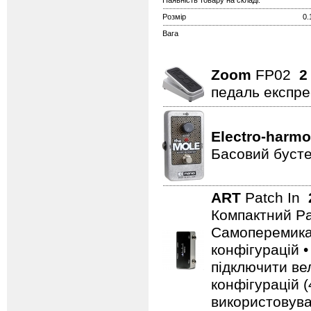
Наявність товару на складі:
Розмір
0.
Вага
Zoom
FP02
2
педаль експре
Electro-harmo
Басовий бусте
ART
Patch In
Компактний Pat
Самоперемикаю
конфігурацій 
підключити ве
конфігурацій 
використовува