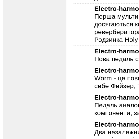
долоні.
Electro-harmo
Перша мульти-
досягаються к
ревербератора
Родзинка Holy 
Electro-harmo
Нова педаль се
Electro-harmo
Worm - це пов
себе Фейзер, 
Electro-harmo
Педаль аналог
компоненти, з
Electro-harmo
Два незалежни