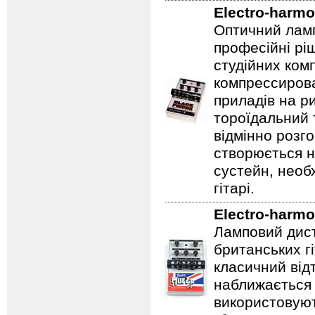
Electro-harmo
Оптичний ламп
професійні рі
студійних ком
компрессирова
приладів на ри
тороїдальний 
відмінно розг
створюється 
сустейн, необ
гітарі.
Electro-harmo
Ламповий дист
британських гі
класичний відт
наближається 
використовуют