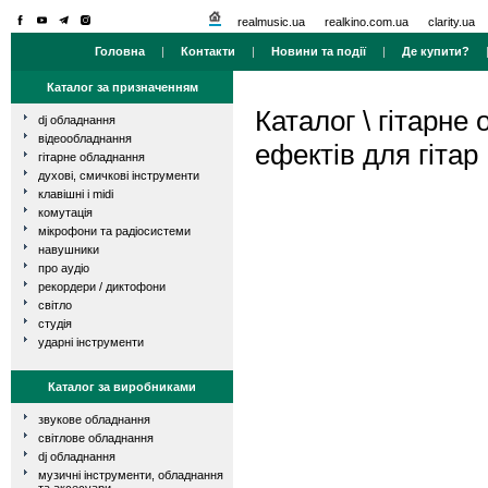
realmusic.ua
realkino.com.ua
clarity.ua
Головна
|
Контакти
|
Новини та події
|
Де купити?
Каталог за призначенням
Каталог
\
гітарне
dj обладнання
відеообладнання
ефектів для гітар
гітарне обладнання
духові, смичкові інструменти
клавішні і midi
комутація
мікрофони та радіосистеми
навушники
про аудіо
рекордери / диктофони
світло
студія
ударні інструменти
Каталог за виробниками
звукове обладнання
світлове обладнання
dj обладнання
музичні інструменти, обладнання