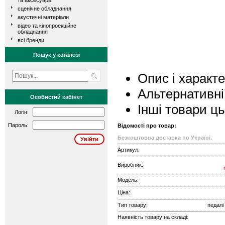
та аксесуари
сценічне обладнання
акустичні матеріали
відео та кінопроекційне
обладнання
всі бренди
Пошук у каталозі
Опис і характ
Альтернативні
Особистий кабінет
Інші товари ц
Логін:
Пароль:
Відомості про товар:
Безкоштовна доставка по Україні.
Артикул:
Виробник:
Модель:
Ціна:
Тип товару:
педалі
Наявність товару на складі: