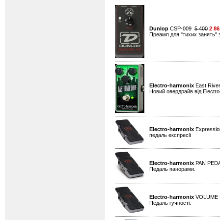
Dunlop
CSP-009
5 400
2 86
Преамп для "тихих занять" 
Electro-harmonix
East Rive
Новий овердрайв від Electr
Electro-harmonix
Expressio
педаль експресії
Electro-harmonix
PAN PED
Педаль панорами.
Electro-harmonix
VOLUME P
Педаль гучності.