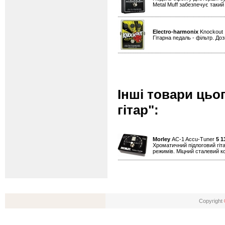
Metal Muff забезпечує такий
Electro-harmonix
Knockou
Гітарна педаль - фільтр. До
Інші товари цьо
гітар":
Morley
AC-1 Accu-Tuner
5 1
Хроматичний підлоговий гіт
режимів. Міцний сталевий к
Copyright