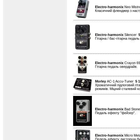
Electro-harmonix
Neo Mistr
Класичний фленджер з наст
Electro-harmonix
Silencer
Гітарна / бас-гітарна педа
Electro-harmonix
Crayon 
Гітарна педаль овердрайв.
Morley
AC-1 Accu-Tuner
5 
Хроматичний підлоговий гіт
режимів. Міцний сталевий к
Electro-harmonix
Bad Ston
Педаль ефекту "фейзер".
Electro-harmonix
Micro Met
Педель ефекту дисторшн бус