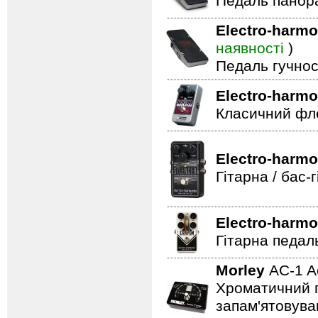
Педаль панор
Electro-harmo
наявності
)
Педаль гучнос
Electro-harmo
Класичний фле
Electro-harmo
Гітарна / бас
Electro-harmo
Гітарна педал
Morley
AC-1 A
Хроматичний п
запам'ятовува