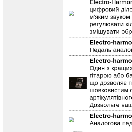
Electro-Harmo
цифровий діле
м'яким звуком
регулювати кіл
змішувати обр
Electro-harmo
Педаль аналог
Electro-harmo
Один з кращих
гітарою або ба
що дозволяє п
шовковистим с
артікулятівног
Дозвольте ваш
Electro-harmo
Аналогова педа