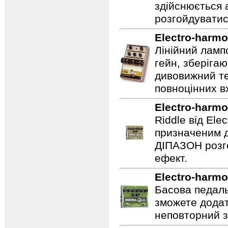
здійснюється
розгойдуватис
Electro-harmo
Лінійний ламп
гейн, зберігаю
дивовижний те
повноцінних вх
Electro-harmo
Riddle від Ele
призначеним д
ДІПАЗОН розго
ефект.
Electro-harmo
Басова педаль
зможете додат
неповторний з