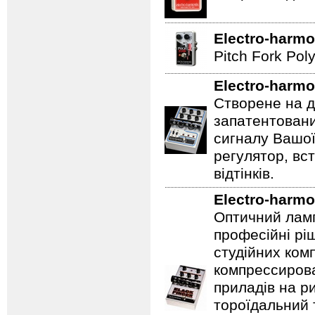
Electro-harmo
Pitch Fork Poly
Electro-harmo
Створене на д
запатентовани
сигналу Вашої
регулятор, вс
відтінків.
Electro-harmo
Оптичний ламп
професійні рі
студійних ком
компрессирова
приладів на ри
тороїдальний 