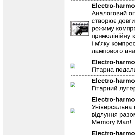
Electro-harmo
Аналоговий оп
створює довги
режиму компре
прямолінійну 
і м'яку компре
лампового ана
Electro-harmo
Гітарна педал
Electro-harmo
Гітарний лупе
Electro-harmo
Універсальна 
відлуння разо
Memory Man!
Electro-harmo