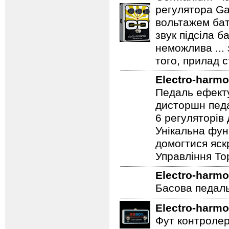
регулятора Ga
вольтажем бат
звук підсіла б
неможлива ...
того, прилад 
Electro-harmo
Педаль ефекту
дисторшн педа
6 регуляторів
Унікальна фун
домогтися яскр
Управління To
Electro-harmo
Басова педал
Electro-harmo
Фут контролер