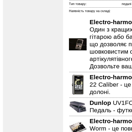
Тип товару:
педалі
Наявність товару на складі:
Electro-harmo
Один з кращих
гітарою або ба
що дозволяє п
шовковистим с
артікулятівног
Дозвольте ваш
Electro-harmo
22 Caliber - ц
долоні.
Dunlop
UV1F
Педаль - футк
Electro-harmo
Worm - це пов