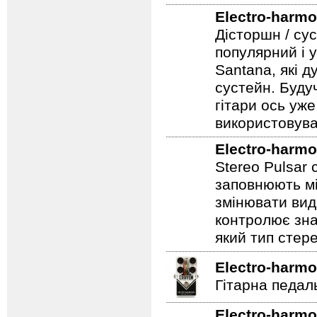
Electro-harmo
Дісторшн / су
популярний і у
Santana, які д
сустейн. Будуч
гітари ось уже
використовува
Electro-harmo
Stereo Pulsar
заповнюють мі
змінювати вид
контролює зна
який тип стер
Electro-harmo
Гітарна педал
Electro-harmo