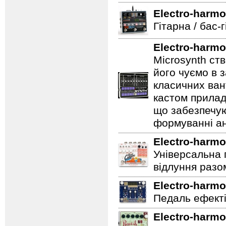
Electro-harmo
Гітарна / бас-
Electro-harmo
Microsynth ст
його чуємо в з
класичних ван
кастом прилад
що забезпечую
формуванні ан
Electro-harmo
Універсальна 
відлуння разо
Electro-harmo
Педаль ефектів
Electro-harmo