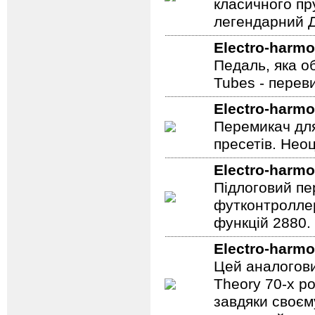
класичного пр
легендарний Ді
Electro-harmo
Педаль, яка о
Tubes - перев
Electro-harmo
Перемикач для
пресетів. Неоц
Electro-harmo
Підлоговий пер
футконтроллер
функцій 2880.
Electro-harmo
Цей аналогови
Theory 70-х р
завдяки своєм