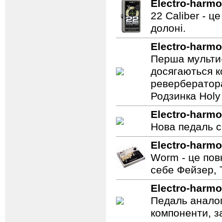
Electro-harmo
22 Caliber - ц
долоні.
Electro-harmo
Перша мульти-
досягаються к
ревербератора
Родзинка Holy 
Electro-harmo
Нова педаль се
Electro-harmo
Worm - це пов
себе Фейзер, 
Electro-harmo
Педаль аналог
компоненти, з