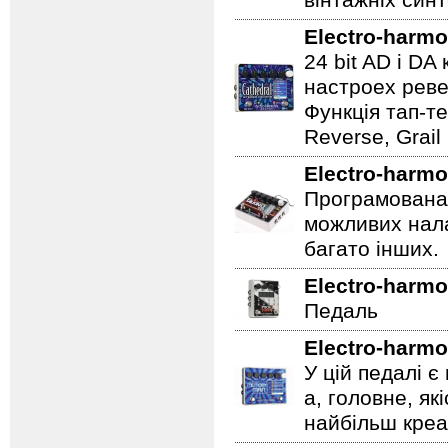
вінтажніх синт
Electro-harmo
24 bit AD і D
настроех реве
Функція тап-те
Reverse, Grail
Electro-harmo
Програмована 
можливих нала
багато інших.
Electro-harmo
Педаль
Electro-harmo
У цій педалі є
а, головне, як
найбільш креат