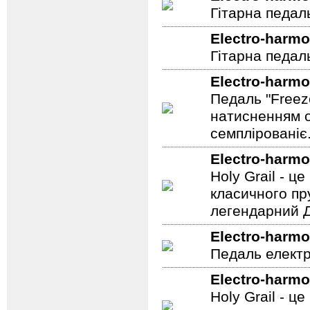
Гітарна педал
Electro-harmo
Гітарна педаль
Electro-harmo
Педаль "Freez
натисненням од
семплірованіє
Electro-harmo
Holy Grail - 
класичного пр
легендарний Ді
Electro-harmo
Педаль електр
Electro-harmo
Holy Grail - 