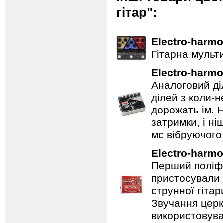
гітар":
Electro-harmo
Гітарна мульт
Electro-harmo
Аналоговий ді
ділей з коли-
дорожать ім. 
затримки, і н
мс вібруючого 
Electro-harmo
Перший поліфо
пристосували 
струнної гітар
Звучання церк
використовува