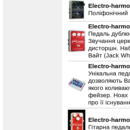
Electro-harmo
Поліфонічний 
Electro-harmo
Педаль дублює
Звучання церк
дисторшн. Наб
Вайт (Jack Whi
Electro-harmo
Унікальна пед
дозволяють Ва
якого коливаю
фейзер. Hoax 
про її існуван
Electro-harmo
Гітарна педал