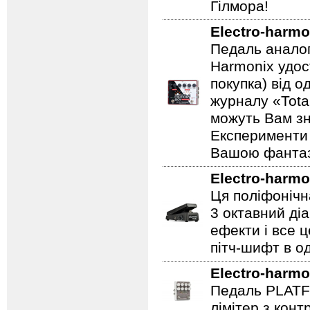
Гілмора!
Electro-harmo
Педаль аналог
Harmonix удос
покупка) від 
журналу «Total
можуть Вам зн
Експерименти 
Вашою фантазі
Electro-harmo
Ця поліфонічна
3 октавний ді
ефекти і все 
пітч-шифт в од
Electro-harmo
Педаль PLATF
лімітер з кон