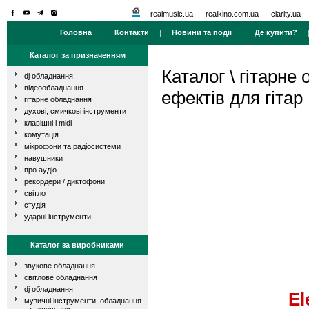
realmusic.ua
realkino.com.ua
clarity.ua
Головна
|
Контакти
|
Новини та події
|
Де купити?
Каталог за призначенням
Каталог
\
гітарне
dj обладнання
відеообладнання
ефектів для гітар
гітарне обладнання
духові, смичкові інструменти
клавішні і midi
комутація
мікрофони та радіосистеми
навушники
про аудіо
рекордери / диктофони
світло
студія
ударні інструменти
Каталог за виробниками
звукове обладнання
світлове обладнання
dj обладнання
El
музичні інструменти, обладнання