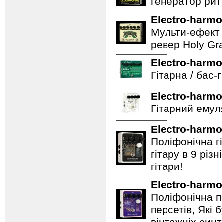
генератор ритм
Electro-harmo
Мульти-ефект 
ревер Holy Gra
Electro-harmo
Гітарна / бас-
Electro-harmo
Гітарний емул
Electro-harmo
Поліфонічна 
гітару в 9 різ
гітари!
Electro-harmo
Поліфонічна п
персетів, Які 