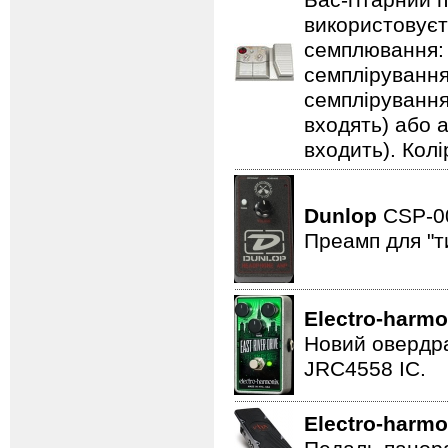
Бас-гітарний 
використовуєт
семплювання: 3
семплірування,
семплірування
входять) або 
входить). Колі
Dunlop
CSP-
Преамп для "т
Electro-harmo
Новий овердра
JRC4558 IC.
Electro-harmo