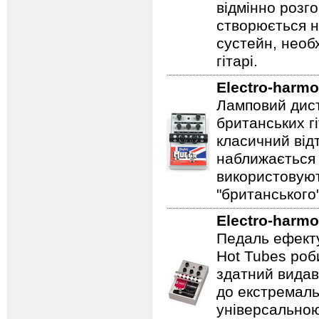
відмінно розг
створюється 
сустейн, необ
гітарі.
Electro-harmo
Ламповий дист
британських гі
класичний відт
наближається 
використовуют
"британського
Electro-harmo
Педаль ефекту
Hot Tubes роб
здатний видав
до екстремаль
універсальною