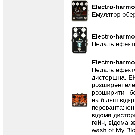
Electro-harmo
Емулятор обер
Electro-harmo
Педаль ефекті
Electro-harmo
Педаль ефекту
дисторшна, EH
розширені еле
розширити і б
на більш відкр
перевантаженн
відома дистор
гейн, відома 
wash of My Blo