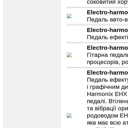
соковитий хору
Electro-harmo
Педаль авто-в
Electro-harmo
Педаль ефекті
Electro-harmo
Гітарна педал
процесорів, р
Electro-harmo
Педаль ефекту
і графічним д
Harmonix EHX 
педалі. Втілен
та вібрації о
родоводом EHX
яка має всю а