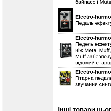
байпасс і Mut
Electro-harmo
Педаль ефекту
Electro-harmo
Педель ефекту
ніж Metal Muf
Muff забезпечу
відомий старш
Electro-harmo
Гітарна педал
звучання сингл
Інші товари цьо