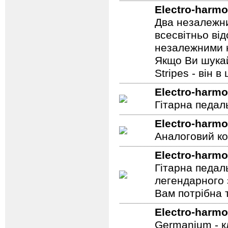
Electro-harmo
Два незалежни
всесвітньо ві
незалежними н
Якщо Ви шукай
Stripes - він в 
Electro-harmo
Гітарна педал
Electro-harmo
Аналоговий ко
Electro-harmo
Гітарна педал
легендарного 
Вам потрібна т
Electro-harmo
Germanium - к