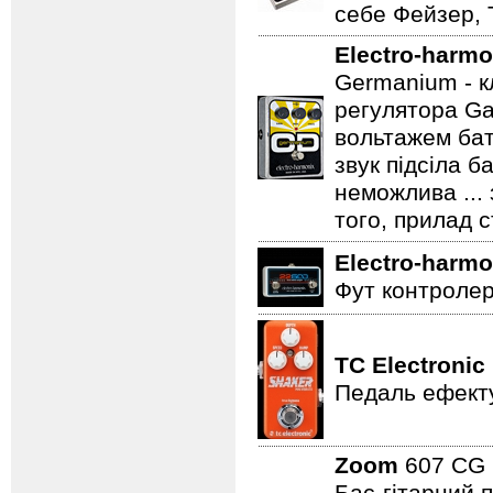
себе Фейзер, 
Electro-harmo
Germanium - к
регулятора Ga
вольтажем бат
звук підсіла б
неможлива ...
того, прилад 
Electro-harmo
Фут контролер
TC Electronic
Педаль ефекту
Zoom
607 C