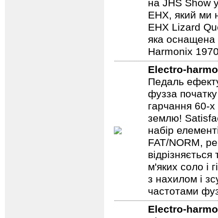
на JHS Show у
EHX, який ми 
EHX Lizard Qu
яка оснащена р
Harmonix 1970
Electro-harmo
Педаль ефекту
фузза початку
гарчання 60-х
землю! Satisf
набір елемент
FAT/NORM, рег
відрізняється
м'яких соло і 
з нахилом і зс
частотами фуз
Electro-harmo