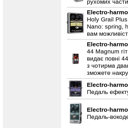
рухомих части
Electro-harmo
Holy Grail Plu
Nano: spring, 
вам можливіст
Electro-harmo
44 Magnum гіт
видає повні 44
з чотирма два
зможете накру
Electro-harmo
Педаль ефекту
Electro-harmo
Педаль-вокоде