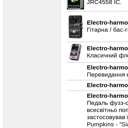
JRC4558 IC.
Electro-harmo
Гітарна / бас
Electro-harmo
Класичний фле
Electro-harmo
Перевидання к
Electro-harmo
Electro-harmo
Педаль фузз-о
всесвітньо по
застосовував 
Pumpkins - "S