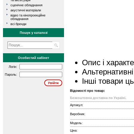
та аксесуари
сценічне обладнання
акустичні матеріали
відео та кінопроекційне
обладнання
всі бренди
Пошук у каталозі
Особистий кабінет
Опис і характ
Логін:
Альтернативні
Пароль:
Інші товари ц
Відомості про товар:
Безкоштовна доставка по Україні.
Артикул:
Виробник:
Модель:
Ціна: