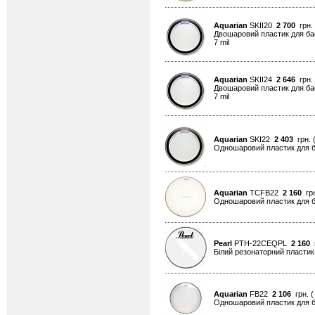
Aquarian
SKII20
2 700
грн.
Двошаровий пластик для бас
7 mil
Aquarian
SKII24
2 646
грн.
Двошаровий пластик для бас
7 mil
Aquarian
SKI22
2 403
грн. 
Одношаровий пластик для ба
Aquarian
TCFB22
2 160
грн
Одношаровий пластик для ба
Pearl
PTH-22CEQPL
2 160
г
Білий резонаторний пластик
Aquarian
FB22
2 106
грн. 
Одношаровий пластик для ба