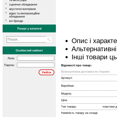
та аксесуари
сценічне обладнання
акустичні матеріали
відео та кінопроекційне
обладнання
всі бренди
Пошук у каталозі
Опис і характ
Альтернативні
Особистий кабінет
Інші товари ц
Логін:
Пароль:
Відомості про товар:
Безкоштовна доставка по Україні.
Артикул:
Виробник:
Модель:
Ціна:
Тип товару:
пластики д
Наявність товару на складі: