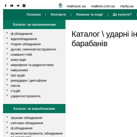
realmusic.ua
realkino.com.ua
clarity.ua
Головна
|
Контакти
|
Новини та події
|
Де купити?
Каталог за призначенням
Каталог
\
ударні і
dj обладнання
відеообладнання
барабанів
гітарне обладнання
духові, смичкові інструменти
клавішні і midi
комутація
мікрофони та радіосистеми
навушники
про аудіо
рекордери / диктофони
світло
студія
ударні інструменти
Каталог за виробниками
звукове обладнання
світлове обладнання
dj обладнання
музичні інструменти, обладнання