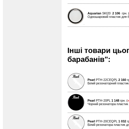
Aquarian
SKI20
2 106
грн. 
Одношаровий пластик для ба
Інші товари цьо
барабанів":
Pearl
PTH-22CEQPL
2 160
гр
Білий резонаторний пластик
Pearl
PTH-20PL
1 148
грн. (
Чорний резонатора пластик 
Pearl
PTH-20CEQPL
1 032
гр
Білий резонатора пластик дл