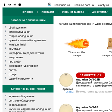
realmusic.ua
realkino.com.ua
clarity.ua
Головна
|
Контакти
|
Новини та події
|
Де купити?
Каталог за призначенням
Каталог за призначенням
->
ударні інстр
dj обладнання
відеообладнання
гітарне обладнання
духові, смичкові інструменти
клавішні і midi
комутація
Тільки акційні
Ті
мікрофони та радіосистеми
товари
товари в
навушники
про аудіо
рекордери / диктофони
світло
студія
ЗАКІНЧУЄТЬСЯ
ударні інструменти
Aquarian DVII-18B
Двошаровий пластик для бас 
напиленням, з демпферною 
Каталог за виробниками
Артикул:
Безкоштовна доставка по 
282572
звукове обладнання
світлове обладнання
dj обладнання
Aquarian DVII-20
музичні інструменти, обладнання
Двошаровий пластик для бас 