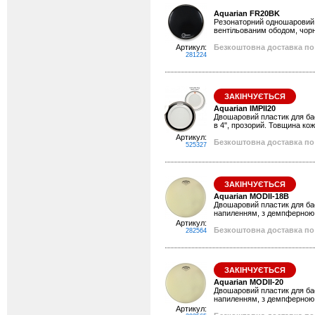
Aquarian FR20BK
Резонаторний одношаровий п
вентільованим ободом, чорн
Артикул:
Безкоштовна доставка по 
281224
ЗАКІНЧУЄТЬСЯ
Aquarian IMPII20
Двошаровий пластик для ба
в 4", прозорий. Товщина кож
Артикул:
Безкоштовна доставка по 
525327
ЗАКІНЧУЄТЬСЯ
Aquarian MODII-18B
Двошаровий пластик для бас 
напиленням, з демпферною 
Артикул:
Безкоштовна доставка по 
282564
ЗАКІНЧУЄТЬСЯ
Aquarian MODII-20
Двошаровий пластик для бас 
напиленням, з демпферною 
Артикул: