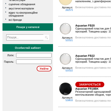
та аксесуари
напиленням, з демпферною 
сценічне обладнання
Безкоштовна доставка по 
Артикул:
акустичні матеріали
282573
відео та кінопроекційне
обладнання
всі бренди
Aquarian FB20
Пошук у каталозі
Одношаровий пластик для ба
прозорий. Товщина шару: 10
Безкоштовна доставка по 
Артикул:
525321
Особистий кабінет
Логін:
Aquarian FB22
Одношаровий пластик для ба
Пароль:
прозорий. Товщина шару: 10
Безкоштовна доставка по 
Артикул:
525322
ЗАКІНЧУЄТЬСЯ
Aquarian FR18BK
Резонаторний одношаровий п
вентільованим ободом, чорн
Артикул:
529833
Безкоштовна доставка по 