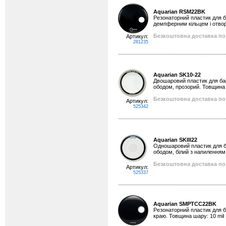
Aquarian RSM22BK
Резонаторний пластик для ба
демпферним кільцем і отвор
Безкоштовна доставка по 
Артикул:
281235
Aquarian SK10-22
Двошаровий пластик для бас
ободом, прозорий. Товщина 
Безкоштовна доставка по 
Артикул:
525342
Aquarian SKIII22
Одношаровий пластик для ба
ободом, білий з напиленням
Безкоштовна доставка по 
Артикул:
525337
Aquarian SMPTCC22BK
Резонаторний пластик для ба
краю. Товщина шару: 10 mil