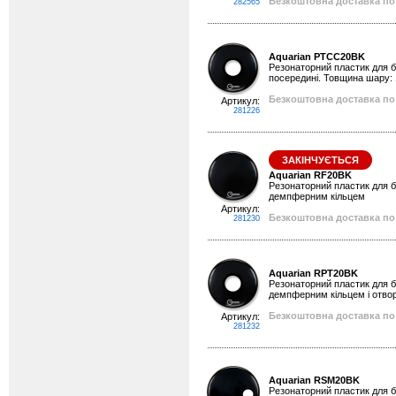
Безкоштовна доставка по 
282565
Aquarian PTCC20BK
Резонаторний пластик для ба
посередині. Товщина шару: 
Безкоштовна доставка по 
Артикул:
281226
ЗАКІНЧУЄТЬСЯ
Aquarian RF20BK
Резонаторний пластик для ба
демпферним кільцем
Артикул:
Безкоштовна доставка по 
281230
Aquarian RPT20BK
Резонаторний пластик для ба
демпферним кільцем і отвор
Безкоштовна доставка по 
Артикул:
281232
Aquarian RSM20BK
Резонаторний пластик для ба