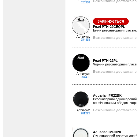
Безкоштовна доставка по 
525338
ЗАКІНЧУЄТЬСЯ
Pearl PTH-22CEQPL
Білий резонаторний пластик
Артикул:
Безкоштовна доставка по 
254435
Pearl PTH-22PL
Чорний резонаторний пласти
Безкоштовна доставка по 
Артикул:
254431
Aquarian FR22BK
Резонаторний одношаровий п
вентільованим ободом, чорн
Артикул:
Безкоштовна доставка по 
281225
Aquarian IMPIII20
Одношаровий пластик для б