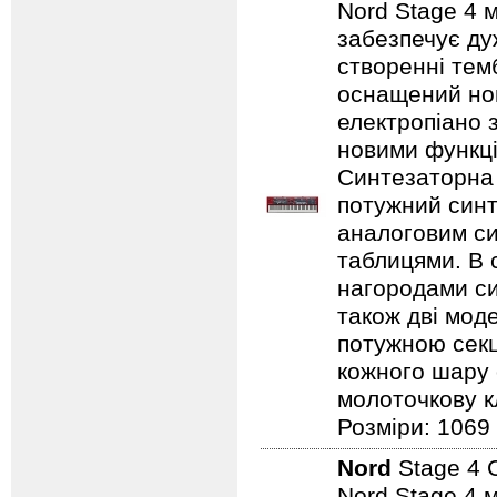
Nord Stage 4 
забезпечує ду
створенні темб
оснащений нов
електропіано з
новими функці
Синтезаторна 
потужний синт
аналоговим с
таблицями. В 
нагородами сим
також дві мод
потужною секц
кожного шару 
молоточкову кл
Розміри: 1069
Nord
Stage 4 
Nord Stage 4 