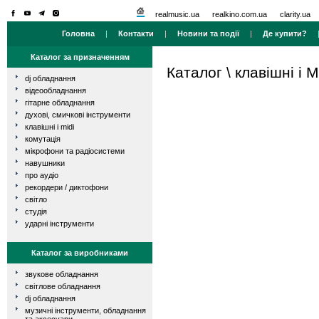
realmusic.ua
realkino.com.ua
clarity.ua
Головна
|
Контакти
|
Новини та події
|
Де купити?
Каталог за призначенням
Каталог
\
клавішні і M
dj обладнання
відеообладнання
гітарне обладнання
духові, смичкові інструменти
клавішні і midi
комутація
мікрофони та радіосистеми
навушники
про аудіо
рекордери / диктофони
світло
студія
ударні інструменти
Каталог за виробниками
звукове обладнання
світлове обладнання
dj обладнання
музичні інструменти, обладнання