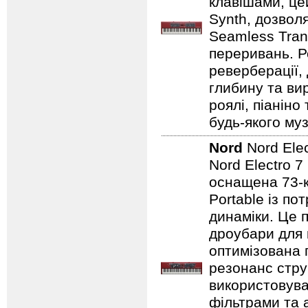
клавішами, це
Synth, дозвол
Seamless Tran
переривань. Р
реверберації,
глибину та ви
роялі, піаніно
будь-якого муз
Nord
Nord Ele
Nord Electro 7
оснащена 73-
Portable із п
динаміки. Це 
дроубари для 
оптимізована 
резонанс стру
використовува
фільтрами та 