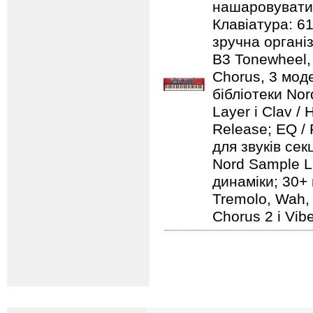
нашаровувати ї
Клавіатура: 6
зручна організ
B3 Tonewheel, 
Chorus, 3 моде
бібліотеки Nord
Layer і Clav /
Release; EQ / 
для звуків секц
Nord Sample Li
динаміки; 30+ 
Tremolo, Wah, 
Chorus 2 і Vib