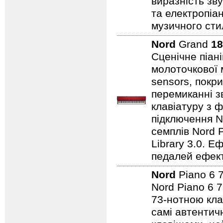
виразність зву
та електропіа
музичного стил
Nord
Grand
18
Сценічне піан
молоточкової 
sensors, покр
перемиканні з
клавіатуру з ф
підключення No
семплів Nord P
Library 3.0. Е
педалей ефекті
Nord
Piano 6 
Nord Piano 6 7
73-нотною кла
самі автентичн