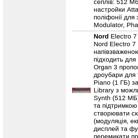
сеплів: 512 Мб
настройки Atta
поліфонії для 
Modulator, Pha
Nord
Electro 
Nord Electro 7
напівзваженою
підходить для
Organ 3 пропо
дроубари для 
Piano (1 ГБ) з
Library з мож
Synth (512 МБ
та підтримкою
створювати ск
(модуляція, е
дисплей та фу
перемикати пр