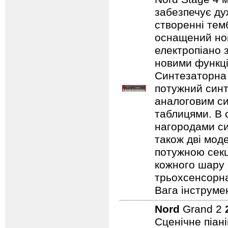
забезпечує ду
створенні темб
оснащений нов
електропіано з
новими функці
Синтезаторна 
потужний синт
аналоговим с
таблицями. В 
нагородами сим
також дві мод
потужною секц
кожного шару 
трьохсенсорна
Вага інструмен
Nord
Grand 2
Сценічне піан