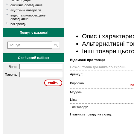
та аксесуари
сценічне обладнання
акустичні матеріали
відео та кінопроекційне
обладнання
всі бренди
Пошук у каталозі
Опис і характери
Альтернативні т
Інші товари цьог
Особистий кабінет
Відомості про товар:
Логін:
Безкоштовна доставка по Україні.
Артикул:
Пароль:
Виробник:
no
Модель:
Ціна:
Тип товару:
Наявність товару на складі: