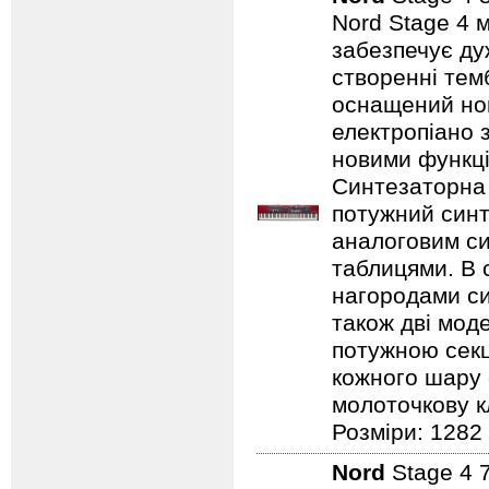
Nord Stage 4 
забезпечує ду
створенні темб
оснащений нов
електропіано з
новими функці
Синтезаторна 
потужний синт
аналоговим с
таблицями. В 
нагородами сим
також дві мод
потужною секц
кожного шару 
молоточкову кл
Розміри: 1282
Nord
Stage 4 