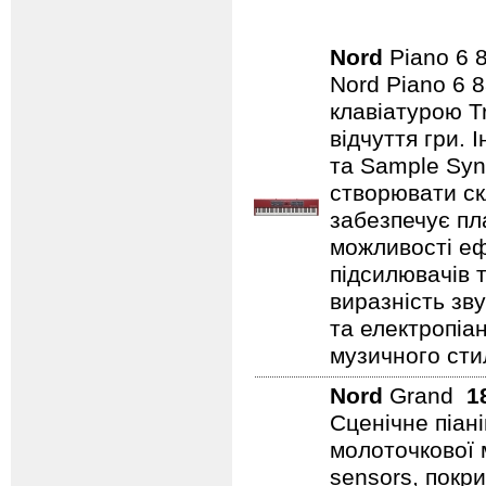
Nord
Piano 6
Nord Piano 6 
клавіатурою T
відчуття гри.
та Sample Syn
створювати ск
забезпечує пл
можливості еф
підсилювачів 
виразність зву
та електропіа
музичного стил
Nord
Grand
1
Сценічне піан
молоточкової 
sensors, покр