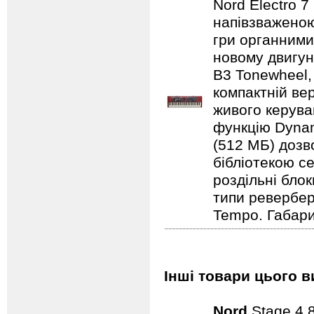
Nord Electro 
напівзваженою
гри органними
новому двигун
B3 Tonewheel,
компактній ве
живого керуван
функцію Dynam
(512 МБ) дозв
бібліотекою се
роздільні бло
типи ревербера
Tempo. Габарит
Інші товари цього в
Nord
Stage 4 