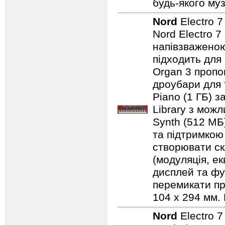
будь-якого муз
Nord
Electro 
Nord Electro 7
напівзваженою
підходить для
Organ 3 пропо
дроубари для 
Piano (1 ГБ) з
Library з мож
Synth (512 МБ
та підтримкою
створювати ск
(модуляція, е
дисплей та фу
перемикати пр
104 x 294 мм. 
Nord
Electro 