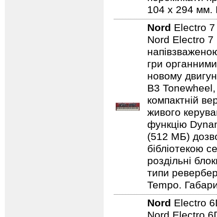
104 x 294 мм. 
Nord
Electro 
Nord Electro 
напівзваженою
гри органними
новому двигун
B3 Tonewheel,
компактній ве
живого керуван
функцію Dynam
(512 МБ) дозв
бібліотекою се
роздільні бло
типи ревербера
Tempo. Габарит
Nord
Electro 
Nord Electro 6