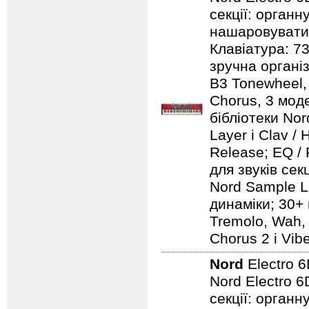
секції: органн
нашаровувати ї
Клавіатура: 7
зручна організ
B3 Tonewheel, 
Chorus, 3 моде
бібліотеки Nord
Layer і Clav /
Release; EQ / 
для звуків сек
Nord Sample Li
динаміки; 30+ 
Tremolo, Wah, 
Chorus 2 і Vib
Nord
Electro 
Nord Electro 6
секції: органн