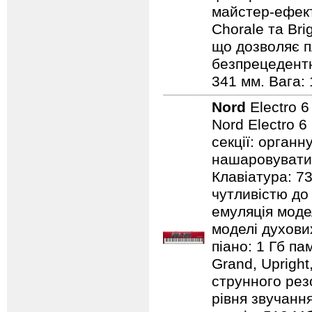
майстер-ефект
Chorale та Bri
що дозволяє п
безпрецедентн
341 мм. Вага: 
Nord
Electro 
Nord Electro 6
секції: органн
нашаровувати ї
Клавіатура: 7
чутливістю до 
емуляція модел
моделі духових
піано: 1 Гб пам
Grand, Upright,
струнного резо
рівня звучання