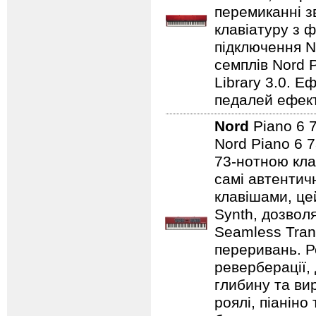
перемиканні з
клавіатуру з ф
підключення No
семплів Nord P
Library 3.0. Е
педалей ефекті
Nord
Piano 6
Nord Piano 6 7
73-нотною кла
самі автентичн
клавішами, це
Synth, дозвол
Seamless Tran
переривань. Р
реверберації,
глибину та ви
роялі, піаніно