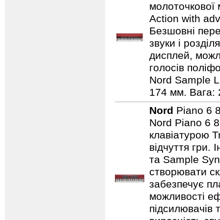
молоточкової 
Action with ad
Безшовні пере
звуки і розділ
дисплей, можли
голосів поліфо
Nord Sample Li
174 мм. Вага: 
Nord
Piano 6 
Nord Piano 6 
клавіатурою T
відчуття гри.
та Sample Syn
створювати ск
забезпечує пл
можливості еф
підсилювачів 