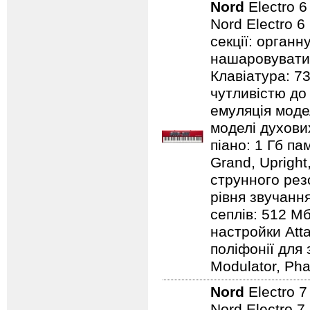
Nord
Electro 
Nord Electro 6
секції: органн
нашаровувати ї
Клавіатура: 7
чутливістю до 
емуляція модел
моделі духових
піано: 1 Гб пам
Grand, Upright,
струнного резо
рівня звучання
сеплів: 512 Мб
настройки Atta
поліфонії для 
Modulator, Pha
Nord
Electro 
Nord Electro 7