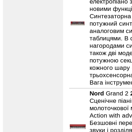
електропіано з
новими функці
Синтезаторна 
потужний синт
аналоговим с
таблицями. В 
нагородами сим
також дві мод
потужною секц
кожного шару 
трьохсенсорна
Вага інструмен
Nord
Grand 2
Сценічне піан
молоточкової 
Action with ad
Безшовні пере
звуки і розділ