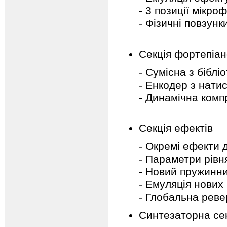
- 3 позиції мікро
- Фізичні повзунк
Секція фортепіа
- Сумісна з біблі
- Енкодер з нати
- Динамічна компр
Секція ефектів
- Окремі ефекти д
- Параметри рівня
- Новий пружинн
- Емуляція нових 
- Глобальна реве
Синтезаторна се