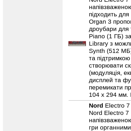
напівзваженою
підходить для
Organ 3 пропо
дроубари для 
Piano (1 ГБ) з
Library з мож
Synth (512 МБ
та підтримкою
створювати ск
(модуляція, е
дисплей та фу
перемикати пр
104 x 294 мм. 
Nord
Electro 
Nord Electro 
напівзваженою
гри органними