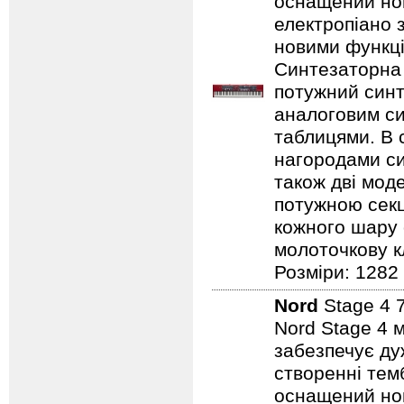
оснащений нов
електропіано з
новими функці
Синтезаторна 
потужний синт
аналоговим с
таблицями. В 
нагородами сим
також дві мод
потужною секц
кожного шару 
молоточкову кл
Розміри: 1282
Nord
Stage 4 
Nord Stage 4 
забезпечує ду
створенні темб
оснащений нов