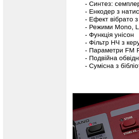
- Синтез: семпле
- Енкодер з нати
- Ефект вібрато 
- Режими Mono, L
- Функція унісон
- Фільтр НЧ з ке
- Параметри FM P
- Подвійна обвід
- Сумісна з біблі