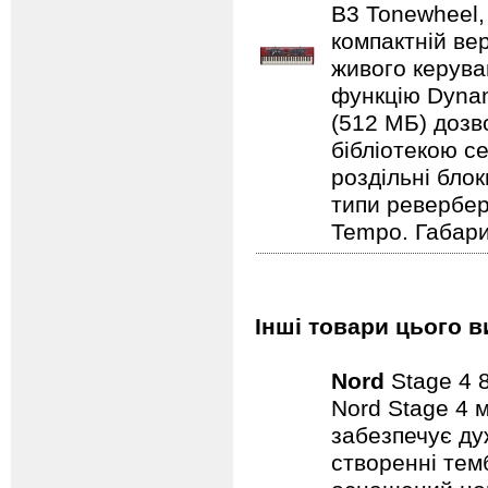
B3 Tonewheel,
компактній ве
живого керуван
функцію Dynam
(512 МБ) дозв
бібліотекою се
роздільні бло
типи ревербера
Tempo. Габарит
Інші товари цього в
Nord
Stage 4 
Nord Stage 4 
забезпечує ду
створенні темб