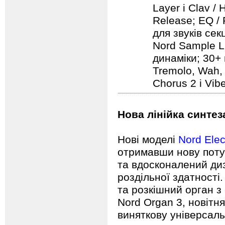
Layer і Clav /
Release; EQ / 
для звуків секц
Nord Sample Li
динаміки; 30+ 
Tremolo, Wah, 
Chorus 2 і Vib
Нова лінійка синтеза
Нові моделі
Nord Elec
отримавши нову потуж
та вдосконалений ди
роздільної здатності
та розкішний орган з 
Nord Organ 3, новітня
виняткову універсаль