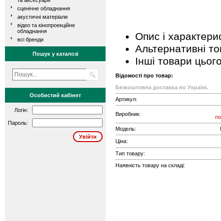
та аксесуари
сценічне обладнання
акустичні матеріали
відео та кінопроекційне
обладнання
Опис і характери
всі бренди
Альтернативні т
Пошук у каталозі
Інші товари цьог
Відомості про товар:
Безкоштовна доставка по Україні.
Особистий кабінет
Артикул:
Логін:
Виробник:
no
Пароль:
Модель:
Ціна:
Тип товару:
Наявність товару на складі: