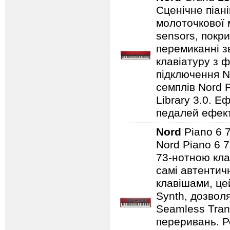
Сценічне піан
молоточкової 
sensors, покр
перемиканні з
клавіатуру з ф
підключення No
семплів Nord P
Library 3.0. Е
педалей ефекті
Nord
Piano 6 
Nord Piano 6 7
73-нотною кла
самі автентичн
клавішами, це
Synth, дозвол
Seamless Tran
переривань. Р