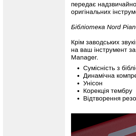
передає надзвичайно
оригінальних інструм
Бібліотека Nord Pian
Крім заводських звукі
на ваш інструмент з
Manager.
Сумісність з бібл
Динамічна компр
Унісон
Корекція тембру
Відтворення рез