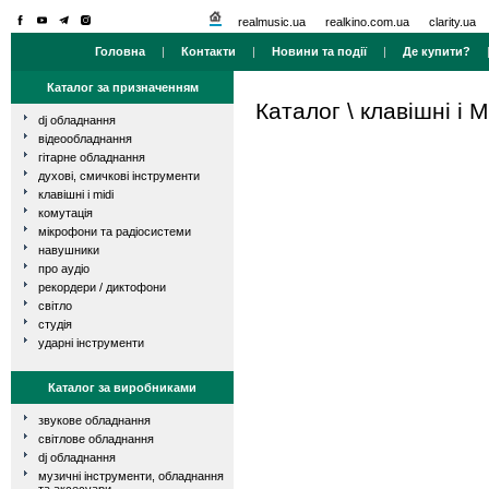
realmusic.ua
realkino.com.ua
clarity.ua
Головна
|
Контакти
|
Новини та події
|
Де купити?
Каталог за призначенням
Каталог
\
клавішні і M
dj обладнання
відеообладнання
гітарне обладнання
духові, смичкові інструменти
клавішні і midi
комутація
мікрофони та радіосистеми
навушники
про аудіо
рекордери / диктофони
світло
студія
ударні інструменти
Каталог за виробниками
звукове обладнання
світлове обладнання
dj обладнання
музичні інструменти, обладнання