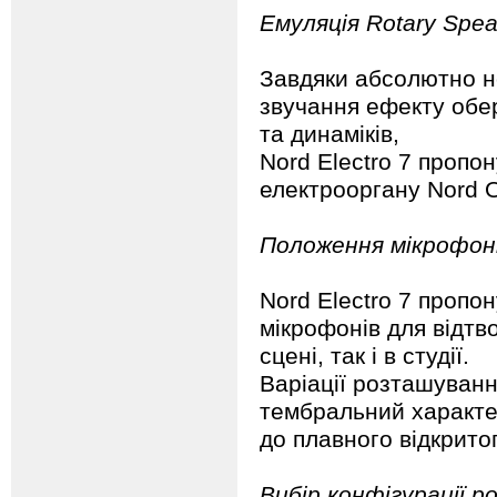
Емуляція Rotary Spea
Завдяки абсолютно н
звучання ефекту обе
та динаміків,
Nord Electro 7 пропо
електрооргану Nord O
Положення мікрофон
Nord Electro 7 пропо
мікрофонів для відтв
сцені, так і в студії.
Варіації розташуванн
тембральний характе
до плавного відкрито
Вибір конфігурації 