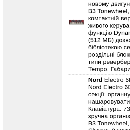
новому двигун
B3 Tonewheel,
компактній ве
живого керуван
функцію Dynam
(512 МБ) дозв
бібліотекою се
роздільні бло
типи ревербера
Tempo. Габарит
Nord
Electro 
Nord Electro 6
секції: органн
нашаровувати ї
Клавіатура: 7
зручна організ
B3 Tonewheel, 