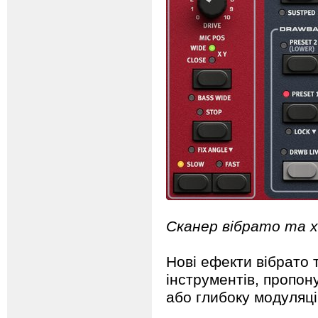
Сканер вібрато та х
Нові ефекти вібрато 
інструментів, пропон
або глибоку модуляці