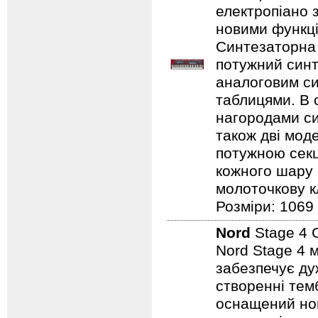
електропіано з
новими функці
Синтезаторна 
потужний синт
аналоговим с
таблицями. В 
нагородами сим
також дві мод
потужною секц
кожного шару 
молоточкову кл
Розміри: 1069
Nord
Stage 4 
Nord Stage 4 
забезпечує ду
створенні темб
оснащений нов