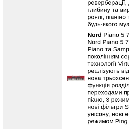
реверберації,
глибину та ви
роялі, піаніно
будь-якого муз
Nord
Piano 5 
Nord Piano 5 7
Piano та Samp
поколінням сер
технології Vir
реалізують від
нова трьохсен
функція розді
переходами при
піано, 3 режим
нові фільтри S
унісону, нові 
режимом Ping P