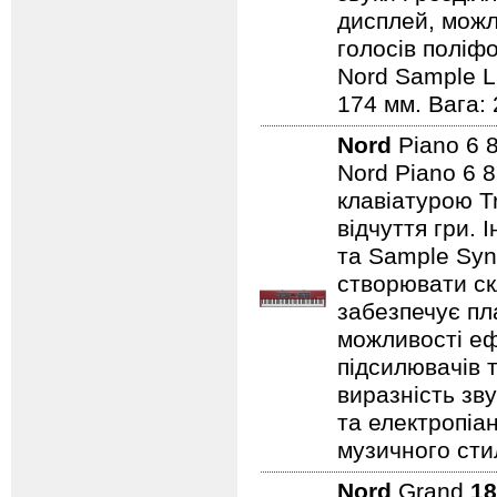
дисплей, можли
голосів поліфо
Nord Sample Li
174 мм. Вага: 
Nord
Piano 6 
Nord Piano 6 
клавіатурою T
відчуття гри.
та Sample Syn
створювати ск
забезпечує пл
можливості еф
підсилювачів 
виразність зву
та електропіа
музичного стил
Nord
Grand
18