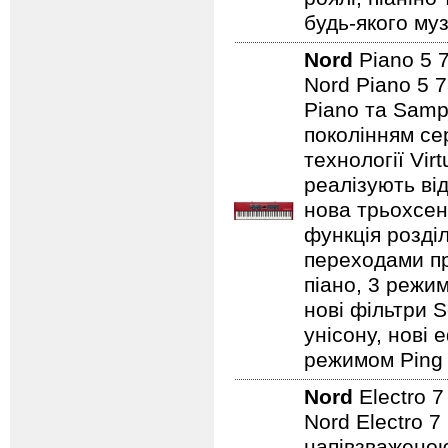
будь-якого муз
Nord
Piano 5
Nord Piano 5 7
Piano та Samp
поколінням сер
технології Vir
реалізують від
нова трьохсен
функція розді
переходами при
піано, 3 режим
нові фільтри S
унісону, нові 
режимом Ping P
Nord
Electro 
Nord Electro 7
напівзваженою