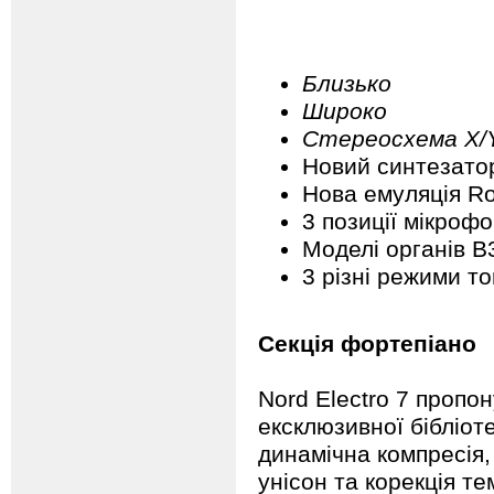
Близько
Широко
Стереосхема X/
Новий синтезатор
Нова емуляція Ro
3 позиції мікрофо
Моделі органів B3
3 різні режими т
Секція фортепіано
Nord Electro 7 пропон
ексклюзивної бібліотек
динамічна компресія,
унісон та корекція т