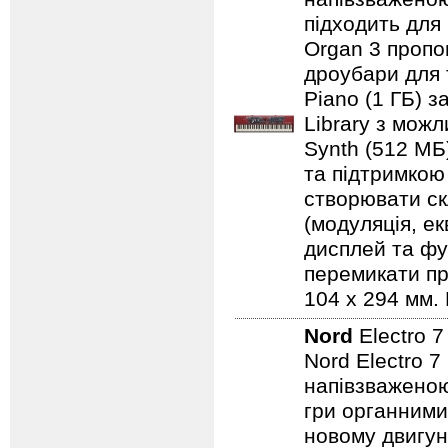
підходить для
Organ 3 пропо
дроубари для 
Piano (1 ГБ) з
Library з мож
Synth (512 МБ
та підтримкою
створювати ск
(модуляція, е
дисплей та фу
перемикати пр
104 x 294 мм. 
Nord
Electro 
Nord Electro 
напівзваженою
гри органними
новому двигун