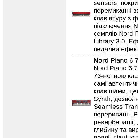
sensors, покр
перемиканні з
клавіатуру з ф
підключення No
семплів Nord P
Library 3.0. Е
педалей ефекті
Nord
Piano 6
Nord Piano 6 7
73-нотною кла
самі автентичн
клавішами, це
Synth, дозвол
Seamless Tran
переривань. Р
реверберації,
глибину та ви
роялі, піаніно