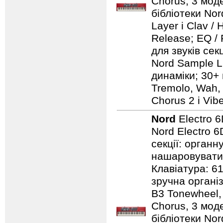
Chorus, 3 моде
бібліотеки Nord
Layer і Clav /
Release; EQ / 
для звуків сек
Nord Sample Li
динаміки; 30+ 
Tremolo, Wah, 
Chorus 2 і Vib
Nord
Electro 
Nord Electro 6
секції: органн
нашаровувати ї
Клавіатура: 6
зручна організ
B3 Tonewheel, 
Chorus, 3 моде
бібліотеки Nord