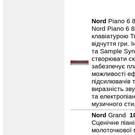
Nord
Piano 6
Nord Piano 6 
клавіатурою T
відчуття гри.
та Sample Syn
створювати ск
забезпечує пл
можливості еф
підсилювачів 
виразність зву
та електропіа
музичного стил
Nord
Grand
1
Сценічне піан
молоточкової 