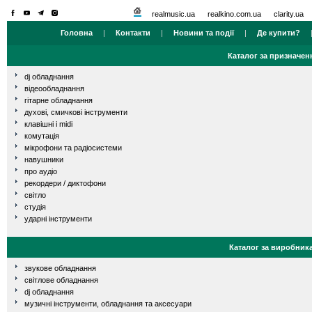
realmusic.ua
realkino.com.ua
clarity.ua
Головна
|
Контакти
|
Новини та події
|
Де купити?
Каталог за призначен
dj обладнання
відеообладнання
гітарне обладнання
духові, смичкові інструменти
клавішні і midi
комутація
мікрофони та радіосистеми
навушники
про аудіо
рекордери / диктофони
світло
студія
ударні інструменти
Каталог за виробник
звукове обладнання
світлове обладнання
dj обладнання
музичні інструменти, обладнання та аксесуари