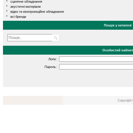
сценічне обладнання
акустичні матеріали
відео та кінопроекційне обладнання
всі бренди
Пошук у каталозі
Особистий кабіне
Логін:
Пароль:
Copyright