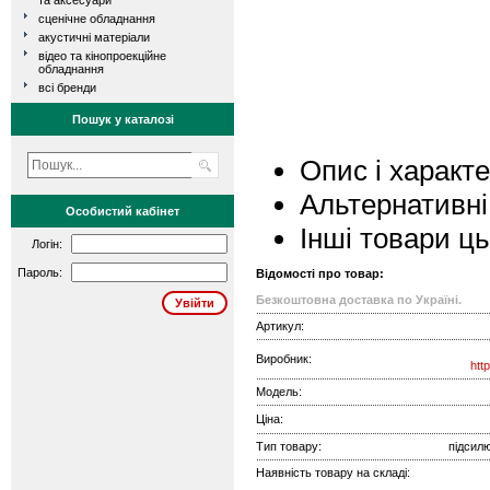
та аксесуари
сценічне обладнання
акустичні матеріали
відео та кінопроекційне
обладнання
всі бренди
Пошук у каталозі
Опис і характ
Альтернативні
Особистий кабінет
Інші товари ц
Логін:
Пароль:
Відомості про товар:
Безкоштовна доставка по Україні.
Артикул:
Виробник:
htt
Модель:
Ціна:
Тип товару:
підсилю
Наявність товару на складі: