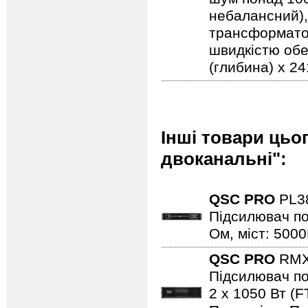
небалансний),
трансформато
швидкістю обе
(глибина) x 24
Інші товари цьо
двоканальні":
QSC PRO
PL3
Підсилювач пот
Ом, міст: 5000
QSC PRO
RMX
Підсилювач по
2 х 1050 Вт (F