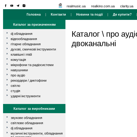
realmusic.ua
realkino.com.ua
clarity.ua
Головна
|
Контакти
|
Новини та події
|
Де купити?
Каталог за призначенням
Каталог
\
про ауді
dj обладнання
відеообладнання
двоканальні
гітарне обладнання
духові, смичкові інструменти
клавішні і midi
комутація
мікрофони та радіосистеми
навушники
про аудіо
рекордери / диктофони
світло
студія
ударні інструменти
Каталог за виробниками
звукове обладнання
світлове обладнання
dj обладнання
музичні інструменти, обладнання