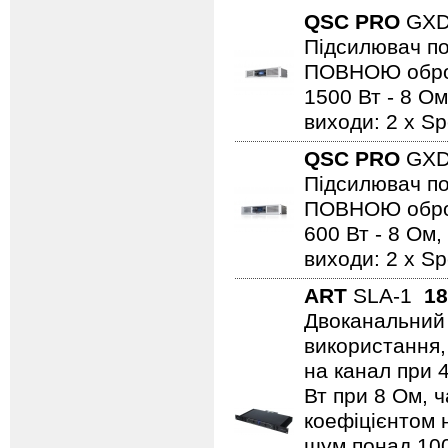
QSC PRO
GX
Підсилювач по
ПОВНОЮ обробк
1500 Вт - 8 Ом
виходи: 2 х S
QSC PRO
GX
Підсилювач по
ПОВНОЮ обробк
600 Вт - 8 Ом,
виходи: 2 х Sp
ART
SLA-1
18
Двоканальний 
використання,
на канал при 
Вт при 8 Ом, ч
коефіцієнтом 
шум понад 100