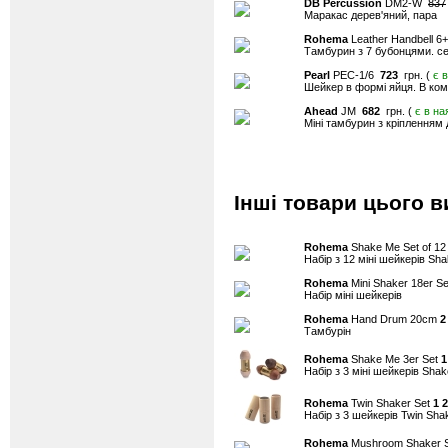
DB Percussion
DM2-W
837
Маракас дерев'яний, пара
Rohema
Leather Handbell 6
Тамбурин з 7 бубонцями. се
Pearl
PEC-1/6
723
грн. (
є 
Шейкер в формі яйця. В комп
Ahead
JM
682
грн. (
є в на
Міні тамбурин з кріпленням 
Інші товари цього в
Rohema
Shake Me Set of 1
Набір з 12 міні шейкерів Sh
Rohema
Mini Shaker 18er S
Набір міні шейкерів
Rohema
Hand Drum 20cm
2
Тамбурін
Rohema
Shake Me 3er Set
1
Набір з 3 міні шейкерів Sha
Rohema
Twin Shaker Set
1 
Набір з 3 шейкерів Twin Sha
Rohema
Mushroom Shaker 