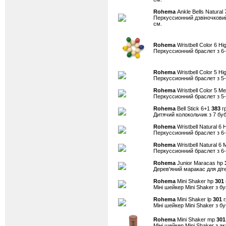
Rohema
Ankle Bells Natural
Перкуссионний дзвіночковий 
см.
Rohema
Wristbell Color 6 Hi
Перкуссионний браслет з 6
Rohema
Wristbell Color 5 Hi
Перкуссионний браслет з 5
Rohema
Wristbell Color 5 M
Перкуссионний браслет з 5
Rohema
Bell Stick 6+1
383
гр
Дитячий колокольчик з 7 б
Rohema
Wristbell Natural 6 
Перкуссионний браслет з 6
Rohema
Wristbell Natural 6
Перкуссионний браслет з 6
Rohema
Junior Maracas hp
Дерев'яний маракас для діт
Rohema
Mini Shaker hp
301
Міні шейкер Mini Shaker з бу
Rohema
Mini Shaker lp
301
г
Міні шейкер Mini Shaker з бу
Rohema
Mini Shaker mp
301
Міні шейкер Mini Shaker з ак