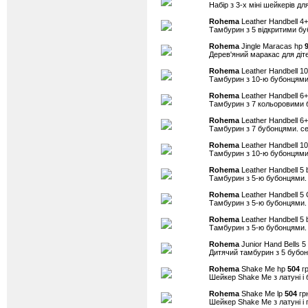
Набір з 3-х міні шейкерів дл
Rohema
Leather Handbell 4+
Тамбурин з 5 відкритими б
Rohema
Jingle Maracas hp
Дерев'яний маракас для діт
Rohema
Leather Handbell 10
Тамбурин з 10-ю бубонцями
Rohema
Leather Handbell 6+
Тамбурин з 7 кольоровими 
Rohema
Leather Handbell 6+
Тамбурин з 7 бубонцями. се
Rohema
Leather Handbell 10
Тамбурин з 10-ю бубонцями.
Rohema
Leather Handbell 5 
Тамбурин з 5-ю бубонцями. 
Rohema
Leather Handbell 5 
Тамбурин з 5-ю бубонцями.
Rohema
Leather Handbell 5 
Тамбурин з 5-ю бубонцями.
Rohema
Junior Hand Bells 5
Дитячий тамбурин з 5 бубо
Rohema
Shake Me hp
504
гр
Шейкер Shake Me з латуні і 
Rohema
Shake Me lp
504
грн
Шейкер Shake Me з латуні і 