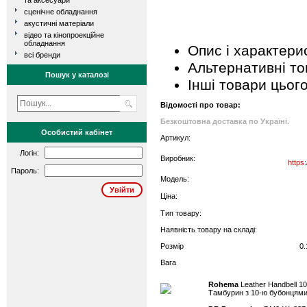
та аксесуари
сценічне обладнання
акустичні матеріали
відео та кінопроекційне
обладнання
Опис і характери
всі бренди
Альтернативні т
Пошук у каталозі
Інші товари цьог
Відомості про товар:
Безкоштовна доставка по Україні.
Особистий кабінет
Артикул:
Логін:
Виробник:
https
Пароль:
Модель:
Ціна:
Тип товару:
Наявність товару на складі:
Розмір
0.
Вага
Rohema
Leather Handbell 10
Тамбурин з 10-ю бубонцями