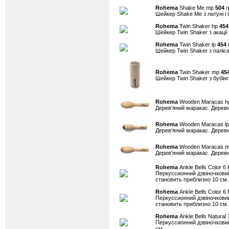
Rohema
Shake Me mp
504
г
Шейкер Shake Me з латуні і 
Rohema
Twin Shaker hp
454
Шейкер Twin Shaker з акації 
Rohema
Twin Shaker lp
454
г
Шейкер Twin Shaker з паліса
Rohema
Twin Shaker mp
45
Шейкер Twin Shaker з бубінга
Rohema
Wooden Maracas 
Дерев'яний маракас. Дереви
Rohema
Wooden Maracas l
Дерев'яний маракас. Дереви
Rohema
Wooden Maracas 
Дерев'яний маракас. Дереви
Rohema
Ankle Bells Color 6
Перкуссионний дзвіночковий
становить приблизно 10 см.
Rohema
Ankle Bells Color 
Перкуссионний дзвіночковий
становить приблизно 10 см.
Rohema
Ankle Bells Natural
Перкуссионний дзвіночковий 
см.