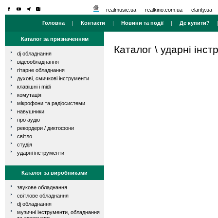
realmusic.ua
realkino.com.ua
clarity.ua
Головна
|
Контакти
|
Новини та події
|
Де купити?
Каталог за призначенням
Каталог
\
ударні інст
dj обладнання
відеообладнання
гітарне обладнання
духові, смичкові інструменти
клавішні і midi
комутація
мікрофони та радіосистеми
навушники
про аудіо
рекордери / диктофони
світло
студія
ударні інструменти
Каталог за виробниками
звукове обладнання
світлове обладнання
dj обладнання
музичні інструменти, обладнання