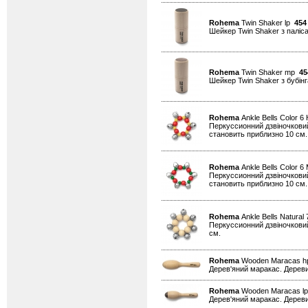
Rohema
Twin Shaker lp
454
Шейкер Twin Shaker з паліса
Rohema
Twin Shaker mp
45
Шейкер Twin Shaker з бубінга
Rohema
Ankle Bells Color 6
Перкуссионний дзвіночковий
становить приблизно 10 см.
Rohema
Ankle Bells Color 
Перкуссионний дзвіночковий
становить приблизно 10 см.
Rohema
Ankle Bells Natural
Перкуссионний дзвіночковий 
см.
Rohema
Wooden Maracas 
Дерев'яний маракас. Дереви
Rohema
Wooden Maracas l
Дерев'яний маракас. Дереви