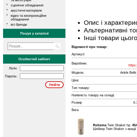
та аксесуари
сценічне обладнання
акустичні матеріали
відео та кінопроекційне
обладнання
Опис і характери
всі бренди
Альтернативні т
Пошук у каталозі
Інші товари цьог
Відомості про товар:
Артикул:
Особистий кабінет
Виробник:
https
Логін:
Модель:
Ankle Bell
Пароль:
Ціна:
Тип товару:
Наявність товару на складі:
Розмір
0.
Вага
Rohema
Twin Shaker hp
45
Шейкер Twin Shaker з акації 