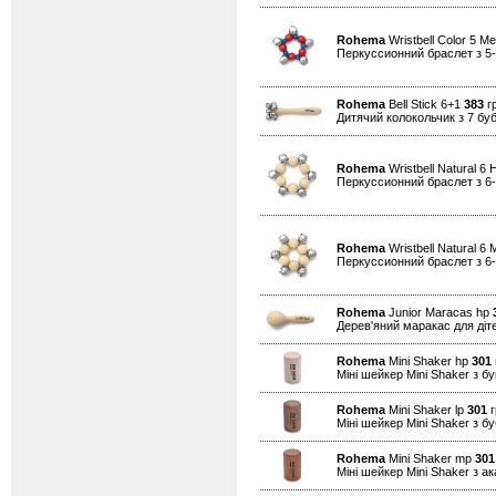
Rohema
Wristbell Color 5 M
Перкуссионний браслет з 5
Rohema
Bell Stick 6+1
383
гр
Дитячий колокольчик з 7 б
Rohema
Wristbell Natural 6 
Перкуссионний браслет з 6
Rohema
Wristbell Natural 6
Перкуссионний браслет з 6
Rohema
Junior Maracas hp
Дерев'яний маракас для діт
Rohema
Mini Shaker hp
301
Міні шейкер Mini Shaker з бу
Rohema
Mini Shaker lp
301
г
Міні шейкер Mini Shaker з бу
Rohema
Mini Shaker mp
301
Міні шейкер Mini Shaker з ак