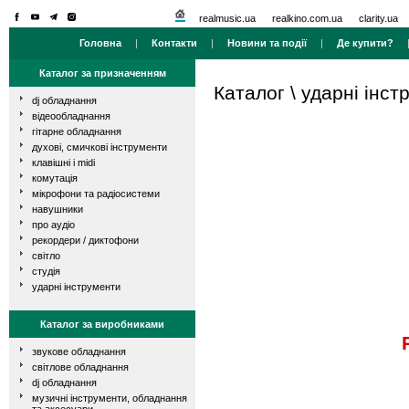
realmusic.ua
realkino.com.ua
clarity.ua
Головна
|
Контакти
|
Новини та події
|
Де купити?
Каталог за призначенням
Каталог
\
ударні інст
dj обладнання
відеообладнання
гітарне обладнання
духові, смичкові інструменти
клавішні і midi
комутація
мікрофони та радіосистеми
навушники
про аудіо
рекордери / диктофони
світло
студія
ударні інструменти
Каталог за виробниками
звукове обладнання
світлове обладнання
dj обладнання
музичні інструменти, обладнання