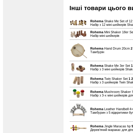
Інші товари цього в
Rohema
Shake Me Set of 1
Набір з 12 міні шейкерів Sh
Rohema
Mini Shaker 18er S
Набір міні шейкерів
Rohema
Hand Drum 20cm
2
Тамбурін
Rohema
Shake Me 3er Set
1
Набір з 3 міні шейкерів Sha
Rohema
Twin Shaker Set
1 
Набір з 3 шейкерів Twin Sha
Rohema
Mushroom Shaker 
Набір з 3-х міні шейкерів дл
Rohema
Leather Handbell 4+
Тамбурин з 5 відкритими б
Rohema
Jingle Maracas hp
Дерев'яний маракас для діт