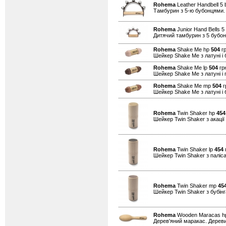
Rohema
Leather Handbell 5 
Тамбурин з 5-ю бубонцями.
Rohema
Junior Hand Bells 5
Дитячий тамбурин з 5 бубо
Rohema
Shake Me hp
504
гр
Шейкер Shake Me з латуні і 
Rohema
Shake Me lp
504
грн
Шейкер Shake Me з латуні і 
Rohema
Shake Me mp
504
г
Шейкер Shake Me з латуні і 
Rohema
Twin Shaker hp
454
Шейкер Twin Shaker з акації 
Rohema
Twin Shaker lp
454
г
Шейкер Twin Shaker з паліса
Rohema
Twin Shaker mp
45
Шейкер Twin Shaker з бубінга
Rohema
Wooden Maracas 
Дерев'яний маракас. Дереви