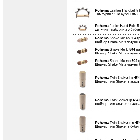
Rohema
Leather Handbell 5 
Тамбурин з 5-ю бубонцями.
Rohema
Junior Hand Bells 5
Дитячий тамбурин з 5 бубо
Rohema
Shake Me hp
504
гр
Шейкер Shake Me з латуні і 
Rohema
Shake Me lp
504
грн
Шейкер Shake Me з латуні і 
Rohema
Shake Me mp
504
г
Шейкер Shake Me з латуні і 
Rohema
Twin Shaker hp
454
Шейкер Twin Shaker з акації 
Rohema
Twin Shaker lp
454
г
Шейкер Twin Shaker з паліса
Rohema
Twin Shaker mp
45
Шейкер Twin Shaker з бубінга