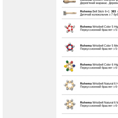
Дерев'яний маракас. Дереви
Rohema
Bell Stick 6+1
383
г
Дитячий колокольчик з 7 б
Rohema
Wristbell Color 5 H
Перкуссионний браслет з 5
Rohema
Wristbell Color 5 
Перкуссионний браслет з 5
Rohema
Wristbell Color 6 H
Перкуссионний браслет з 6
Rohema
Wristbell Natural 6
Перкуссионний браслет з 6
Rohema
Wristbell Natural 
Перкуссионний браслет з 6