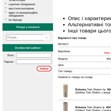
та аксесуари
сценічне обладнання
акустичні матеріали
відео та кінопроекційне
обладнання
Опис і характери
всі бренди
Альтернативні т
Пошук у каталозі
Інші товари цьог
Відомості про товар:
Артикул:
Особистий кабінет
Виробник:
https
Логін:
Модель:
Wo
Пароль:
Ціна:
Тип товару:
Наявність товару на складі:
Rohema
Twin Shaker hp
45
Шейкер Twin Shaker з акації 
Rohema
Twin Shaker lp
454
Шейкер Twin Shaker з паліса