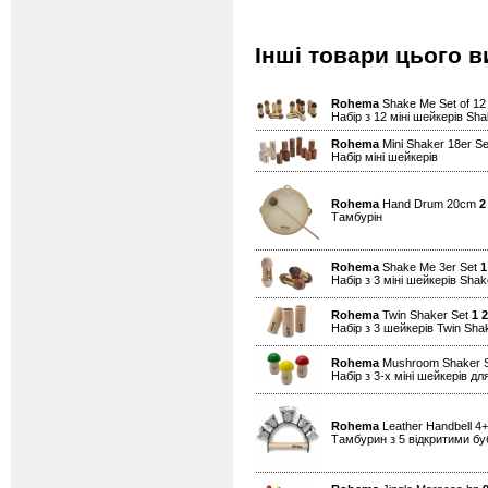
Інші товари цього в
Rohema
Shake Me Set of 1
Набір з 12 міні шейкерів Sh
Rohema
Mini Shaker 18er S
Набір міні шейкерів
Rohema
Hand Drum 20cm
2
Тамбурін
Rohema
Shake Me 3er Set
1
Набір з 3 міні шейкерів Sha
Rohema
Twin Shaker Set
1 
Набір з 3 шейкерів Twin Sha
Rohema
Mushroom Shaker 
Набір з 3-х міні шейкерів дл
Rohema
Leather Handbell 4+
Тамбурин з 5 відкритими б