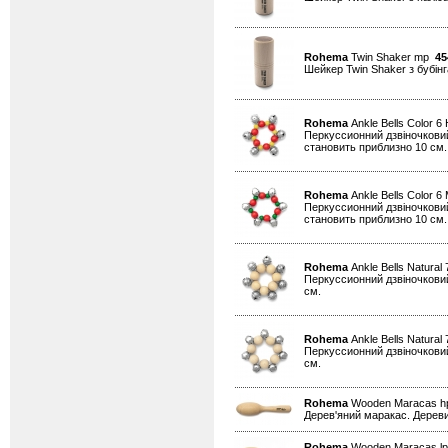
Rohema
Twin Shaker mp
45
Шейкер Twin Shaker з бубінга
Rohema
Ankle Bells Color 6
Перкуссионний дзвіночковий
становить приблизно 10 см.
Rohema
Ankle Bells Color 
Перкуссионний дзвіночковий
становить приблизно 10 см.
Rohema
Ankle Bells Natural
Перкуссионний дзвіночковий 
см.
Rohema
Ankle Bells Natura
Перкуссионний дзвіночковий 
см.
Rohema
Wooden Maracas 
Дерев'яний маракас. Дереви
Rohema
Wooden Maracas l