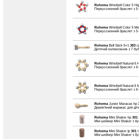
Rohema
Wristbell Color 5 Hi
Перкуссионний браслет з 5
Rohema
Wristbell Color 5 M
Перкуссионний браслет з 5
Rohema
Bell Stick 6+1
383
гр
Дитячий колокольчик з 7 б
Rohema
Wristbell Natural 6 
Перкуссионний браслет з 6
Rohema
Wristbell Natural 6
Перкуссионний браслет з 6
Rohema
Junior Maracas hp
Дерев'яний маракас для діт
Rohema
Mini Shaker hp
301
Міні шейкер Mini Shaker з бу
Rohema
Mini Shaker lp
301
г
Міні шейкер Mini Shaker з бу