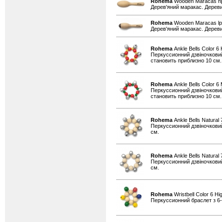
Rohema
Wooden Maracas 
Дерев'яний маракас. Дереви
Rohema
Wooden Maracas l
Дерев'яний маракас. Дереви
Rohema
Ankle Bells Color 6
Перкуссионний дзвіночковий
становить приблизно 10 см.
Rohema
Ankle Bells Color 
Перкуссионний дзвіночковий
становить приблизно 10 см.
Rohema
Ankle Bells Natural
Перкуссионний дзвіночковий 
см.
Rohema
Ankle Bells Natural
Перкуссионний дзвіночковий 
см.
Rohema
Wristbell Color 6 Hi
Перкуссионний браслет з 6