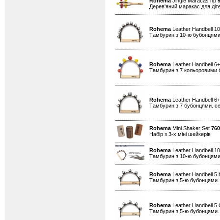
Rohema
Jingle Maracas hp
Дерев'яний маракас для діт
Rohema
Leather Handbell 10
Тамбурин з 10-ю бубонцями
Rohema
Leather Handbell 6+
Тамбурин з 7 кольоровими 
Rohema
Leather Handbell 6+
Тамбурин з 7 бубонцями. се
Rohema
Mini Shaker Set
760
Набір з 3-х міні шейкерів
Rohema
Leather Handbell 10
Тамбурин з 10-ю бубонцями.
Rohema
Leather Handbell 5 
Тамбурин з 5-ю бубонцями. 
Rohema
Leather Handbell 5 
Тамбурин з 5-ю бубонцями.