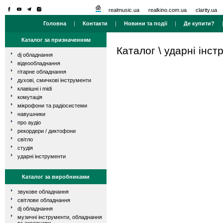
realmusic.ua
realkino.com.ua
clarity.ua
Головна
|
Контакти
|
Новини та події
|
Де купити?
Каталог за призначенням
Каталог
\
ударні інст
dj обладнання
відеообладнання
гітарне обладнання
духові, смичкові інструменти
клавішні і midi
комутація
мікрофони та радіосистеми
навушники
про аудіо
рекордери / диктофони
світло
студія
ударні інструменти
Каталог за виробниками
звукове обладнання
світлове обладнання
dj обладнання
музичні інструменти, обладнання