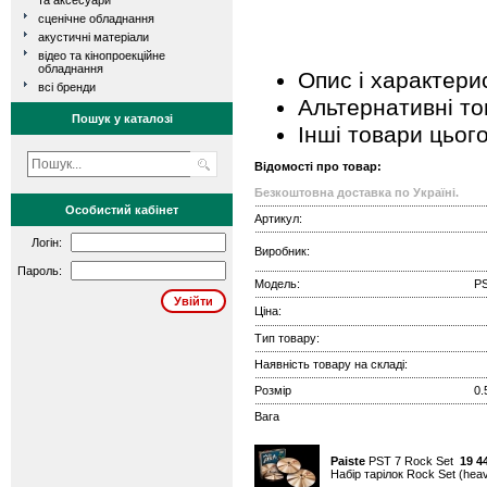
та аксесуари
сценічне обладнання
акустичні матеріали
відео та кінопроекційне
обладнання
Опис і характери
всі бренди
Альтернативні т
Пошук у каталозі
Інші товари цьог
Відомості про товар:
Безкоштовна доставка по Україні.
Особистий кабінет
Артикул:
Логін:
Виробник:
Пароль:
Модель:
PS
Ціна:
Тип товару:
Наявність товару на складі:
Розмір
0.
Вага
Paiste
PST 7 Rock Set
19 4
Набір тарілок Rock Set (heavy