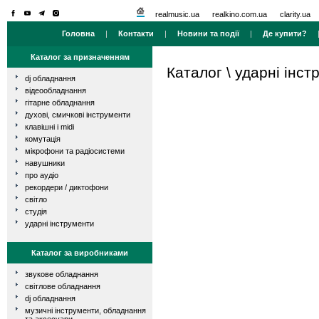
realmusic.ua
realkino.com.ua
clarity.ua
Головна
|
Контакти
|
Новини та події
|
Де купити?
Каталог за призначенням
Каталог
\
ударні інст
dj обладнання
відеообладнання
гітарне обладнання
духові, смичкові інструменти
клавішні і midi
комутація
мікрофони та радіосистеми
навушники
про аудіо
рекордери / диктофони
світло
студія
ударні інструменти
Каталог за виробниками
звукове обладнання
світлове обладнання
dj обладнання
музичні інструменти, обладнання