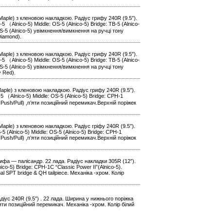
Maple) з кленовою накладкою. Радіус грифу 240R (9.5″).
（Alnico-5) Middle: OS-5 (Alnico-5) Bridge: TB-5 (Alnico-
S-5 (Alnico-5) увімкнення/вимкнення на ручці тону
Diamond).
Maple) з кленовою накладкою. Радіус грифу 240R (9.5″).
（Alnico-5) Middle: OS-5 (Alnico-5) Bridge: TB-5 (Alnico-
S-5 (Alnico-5) увімкнення/вимкнення на ручці тону
y Red).
Maple) з кленовою накладкою. Радіус грифу 240R (9.5″).
 （Alnico-5) Middle: OS-5 (Alnico-5) Bridge: CPH-1
у-Push/Pull) ,п’яти позиційний перемикач.Верхній поріжек
Maple) з кленовою накладкою. Радіус гріфу 240R (9.5″).
(Alnico-5) Middle: OS-5 (Alnico-5) Bridge: CPH-1
у-Push/Pull) ,п’яти позиційний перемикач.Верхній поріжок
рифа — палісандр. 22 лада. Радіус накладки 305R (12″).
o-5) Bridge: CPH-1C “Classic Power II”(Alnico-5).
al SPT bridge & QH tailpiece. Механіка -хром. Колір
діус 240R (9.5″) . 22 лада. Ширина у нижнього поріжка
яти позиційний перемикач. Механіка -хром. Колір білий