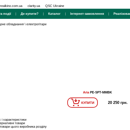
realkino.com.ua
clarity.ua
QSC Ukraine
а події
|
Де купити?
|
Каталог
|
Інтернет-замовлення
|
Реалізова
тарне обладнання
\
електрогітари
Aria
PE-SPT-MMBK
20 250 грн.
КУПИТИ
 і характеристики
ернативні товари
 товари цього виробника розділу