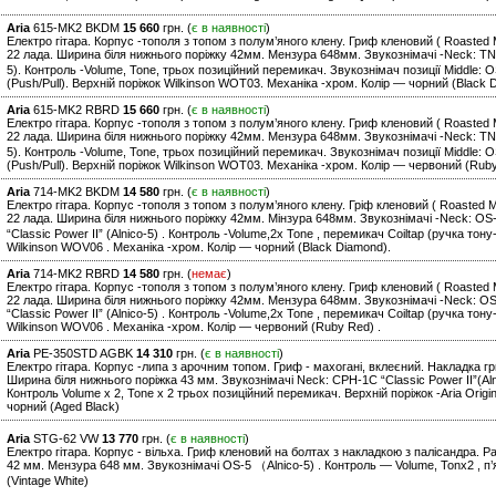
Aria
615-MK2 BKDM
15 660
грн. (
є в наявності
)
Електро гітара. Корпус -тополя з топом з полум’яного клену. Гриф кленовий ( Roasted 
22 лада. Ширина біля нижнього поріжку 42мм. Мензура 648мм. Звукознімачі -Neck: TN-5 
5). Контроль -Volume, Tone, трьох позиційний перемикач. Звукознімач позиції Middle: O
(Push/Pull). Верхній поріжок Wilkinson WOT03. Механіка -хром. Колір — чорний (Black 
Aria
615-MK2 RBRD
15 660
грн. (
є в наявності
)
Електро гітара. Корпус -тополя з топом з полум’яного клену. Гриф кленовий ( Roasted 
22 лада. Ширина біля нижнього поріжку 42мм. Мензура 648мм. Звукознімачі -Neck: TN-5 
5). Контроль -Volume, Tone, трьох позиційний перемикач. Звукознімач позиції Middle: O
(Push/Pull). Верхній поріжок Wilkinson WOT03. Механіка -хром. Колір — червоний (Rub
Aria
714-MK2 BKDM
14 580
грн. (
є в наявності
)
Електро гітара. Корпус -тополя з топом з полум’яного клену. Гріф кленовий ( Roasted 
22 лада. Ширина біля нижнього поріжку 42мм. Мінзура 648мм. Звукознімачі -Neck: OS-5
“Classic Power II” (Alnico-5) . Контроль -Volume,2x Tone , перемикач Coiltap (ручка тон
Wilkinson WOV06 . Механіка -хром. Колір — чорний (Black Diamond).
Aria
714-MK2 RBRD
14 580
грн. (
немає
)
Електро гітара. Корпус -тополя з топом з полум’яного клену. Гриф кленовий ( Roasted 
22 лада. Ширина біля нижнього поріжку 42мм. Мензура 648мм. Звукознімачі -Neck: OS-5 
“Classic Power II” (Alnico-5) . Контроль -Volume,2x Tone , перемикач Coiltap (ручка тон
Wilkinson WOV06 . Механіка -хром. Колір — червоний (Ruby Red) .
Aria
PE-350STD AGBK
14 310
грн. (
є в наявності
)
Електро гітара. Корпус -липа з арочним топом. Гриф - махогані, вклеєний. Накладка г
Ширина біля нижнього поріжка 43 мм. Звукознімачі Neck: CPH-1C “Classic Power II”(Alnic
Контроль Volume x 2, Tone x 2 трьох позиційний перемикач. Верхній поріжок -Aria Origin
чорний (Aged Black)
Aria
STG-62 VW
13 770
грн. (
є в наявності
)
Електро гітара. Корпус - вільха. Гриф кленовий на болтах з накладкою з палісандра. Ра
42 мм. Мензура 648 мм. Звукознімачі OS-5 （Alnico-5) . Контроль — Volume, Tonx2 , п’
(Vintage White)