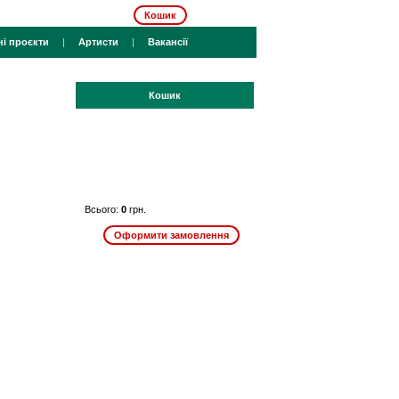
Кошик
ні проєкти
|
Артисти
|
Вакансії
Кошик
Всього:
0
грн.