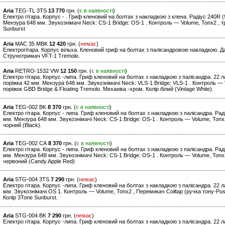
Aria
TEG-TL 3TS
13 770
грн. (
є в наявності
)
Електро гітара. Корпус - . Гриф кленовий на болтах з накладкою з клена. Радіус 240R (
Мензура 648 мм. Звукознімачі Neck: CS-1 Bridge: OS-1 . Контроль — Volume, Tonx2 , т
Sunburst
Aria
MAC 35 MBK
12 420
грн. (
немає
)
Електрогітара. Корпус вільха. Кленовий гриф на болтах з палісандровою накладкою. Да
Струнотримач VFT-1 Tremolo.
Aria
RETRO-1532 VW
12 150
грн. (
є в наявності
)
Електро гітара. Корпус -липа. Гриф кленовий на болтах з накладкою з палісандра. 22 л
поріжка 42 мм. Мензура 648 мм. Звукознімачі Neck: VLS-1 Bridge: VLS-1 . Контроль — 
поріжок GBD Bridge & Floating Tremolo. Механіка -хром. Колір білий (Vintage White).
Aria
TEG-002 BK
8 370
грн. (
є в наявності
)
Електро гітара. Корпус - липа. Гриф кленовий на болтах з накладкою з палісандра. Рад
мм. Мензура 648 мм. Звукознімачі Neck: CS-1 Bridge: OS-1 . Контроль — Volume, Tonx2
чорний (Black).
Aria
TEG-002 CA
8 370
грн. (
є в наявності
)
Електро гітара. Корпус - липа. Гриф кленовий на болтах з накладкою з палісандра. Рад
мм. Мензура 648 мм. Звукознімачі Neck: CS-1 Bridge: OS-1 . Контроль — Volume, Tonx2
червоний (Candy Apple Red)
Aria
STG-004 3TS
7 290
грн. (
немає
)
Електро гітара. Корпус -липа. Гриф кленовий на болтах з накладкою з палісандра. 22
мм. Звукознімачі OS 1. Контроль — Volume, Tonx2 , Перемикач Coiltap (ручка тону-Push
Колір 3Tone Sunburst.
Aria
STG-004 BK
7 290
грн. (
немає
)
Електро гітара. Корпус -липа. Гриф кленовий на болтах з накладкою з палісандра. 22