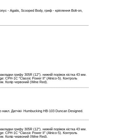
рпус - Agatis, Scooped Body, гриф - кріплення Bolt-on,
накладки грифу 305R (12″). нижній поріжок кістка 43 мм.
ge: CPH-1C “Classic Power II” (Alnico-5). Контроль
ром. Колір червоний (Wine Red).
ю накл. Датчікі- Humbucking HB-103 Duncan Designed.
накладки грифу 305R (12″). нижній поріжок кістка 43 мм.
ge: CPH-1C “Classic Power II” (Alnico-5). Контроль
ром. Колір червоний (Wine Red).