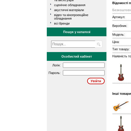
та аксесуари
Відомості 
сценічне обладнання
акустичні матеріали
Безкоштовн
відео та кінопроекційне
Артикул:
обладнання
всі бренди
Виробник:
Пошук у каталозі
Модель:
Ціна:
Тип товару:
Наявність то
Особистий кабінет
Логін:
Пароль:
Інші товар