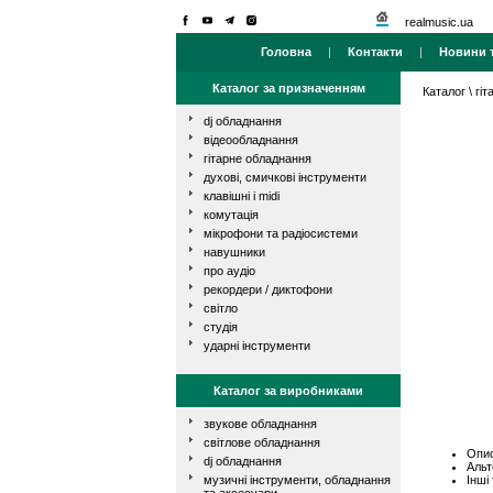
realmusic.ua
Головна
|
Контакти
|
Новини т
Каталог за призначенням
Каталог
\
гі
dj обладнання
відеообладнання
гітарне обладнання
духові, смичкові інструменти
клавішні і midi
комутація
мікрофони та радіосистеми
навушники
про аудіо
рекордери / диктофони
світло
студія
ударні інструменти
Каталог за виробниками
звукове обладнання
світлове обладнання
Опис
dj обладнання
Альт
Інші
музичні інструменти, обладнання