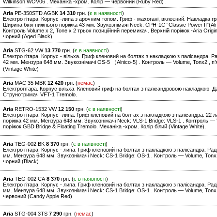
Wilkinson WOV06 . Механіка -хром. Колір — червоний (Ruby Red) .
Aria
PE-350STD AGBK
14 310
грн. (
є в наявності
)
Електро гітара. Корпус -липа з арочним топом. Гриф - махогані, вклеєний. Накладка г
Ширина біля нижнього поріжка 43 мм. Звукознімачі Neck: CPH-1C “Classic Power II”(Alnic
Контроль Volume x 2, Tone x 2 трьох позиційний перемикач. Верхній поріжок -Aria Origin
чорний (Aged Black)
Aria
STG-62 VW
13 770
грн. (
є в наявності
)
Електро гітара. Корпус - вільха. Гриф кленовий на болтах з накладкою з палісандра. Ра
42 мм. Мензура 648 мм. Звукознімачі OS-5 （Alnico-5) . Контроль — Volume, Tonx2 , п’
(Vintage White)
Aria
MAC 35 MBK
12 420
грн. (
немає
)
Електрогітара. Корпус вільха. Кленовий гриф на болтах з палісандровою накладкою. Да
Струнотримач VFT-1 Tremolo.
Aria
RETRO-1532 VW
12 150
грн. (
є в наявності
)
Електро гітара. Корпус -липа. Гриф кленовий на болтах з накладкою з палісандра. 22 л
поріжка 42 мм. Мензура 648 мм. Звукознімачі Neck: VLS-1 Bridge: VLS-1 . Контроль — 
поріжок GBD Bridge & Floating Tremolo. Механіка -хром. Колір білий (Vintage White).
Aria
TEG-002 BK
8 370
грн. (
є в наявності
)
Електро гітара. Корпус - липа. Гриф кленовий на болтах з накладкою з палісандра. Рад
мм. Мензура 648 мм. Звукознімачі Neck: CS-1 Bridge: OS-1 . Контроль — Volume, Tonx2
чорний (Black).
Aria
TEG-002 CA
8 370
грн. (
є в наявності
)
Електро гітара. Корпус - липа. Гриф кленовий на болтах з накладкою з палісандра. Рад
мм. Мензура 648 мм. Звукознімачі Neck: CS-1 Bridge: OS-1 . Контроль — Volume, Tonx2
червоний (Candy Apple Red)
Aria
STG-004 3TS
7 290
грн. (
немає
)