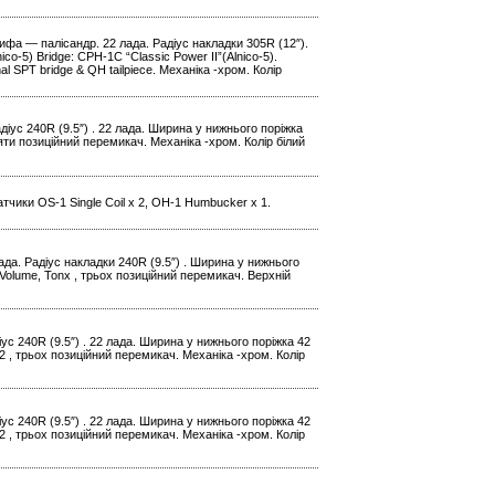
рифа — палісандр. 22 лада. Радіус накладки 305R (12″).
o-5) Bridge: CPH-1C “Classic Power II”(Alnico-5).
al SPT bridge & QH tailpiece. Механіка -хром. Колір
діус 240R (9.5″) . 22 лада. Ширина у нижнього поріжка
яти позиційний перемикач. Механіка -хром. Колір білий
тчики OS-1 Single Coil x 2, OH-1 Humbucker x 1.
ада. Радіус накладки 240R (9.5″) . Ширина у нижнього
Volume, Tonx , трьох позиційний перемикач. Верхній
іус 240R (9.5″) . 22 лада. Ширина у нижнього поріжка 42
 , трьох позиційний перемикач. Механіка -хром. Колір
іус 240R (9.5″) . 22 лада. Ширина у нижнього поріжка 42
 , трьох позиційний перемикач. Механіка -хром. Колір