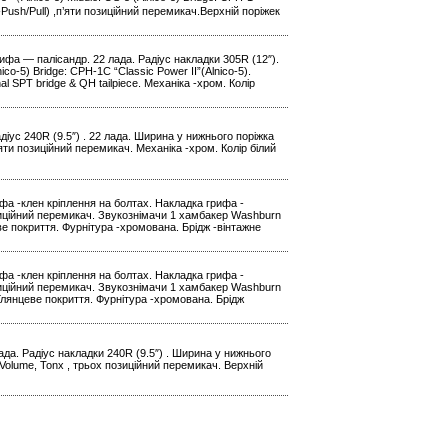
у-Push/Pull) ,п’яти позиційний перемикач.Верхній поріжек
рифа — палісандр. 22 лада. Радіус накладки 305R (12″).
o-5) Bridge: CPH-1C “Classic Power II”(Alnico-5).
al SPT bridge & QH tailpiece. Механіка -хром. Колір
діус 240R (9.5″) . 22 лада. Ширина у нижнього поріжка
яти позиційний перемикач. Механіка -хром. Колір білий
фа -клен кріплення на болтах. Накладка грифа -
озиційний перемикач. Звукознімачи 1 хамбакер Washburn
еве покриття. Фурнітура -хромована. Брідж -вінтажне
фа -клен кріплення на болтах. Накладка грифа -
озиційний перемикач. Звукознімачи 1 хамбакер Washburn
.Глянцеве покриття. Фурнітура -хромована. Брідж
ада. Радіус накладки 240R (9.5″) . Ширина у нижнього
Volume, Tonx , трьох позиційний перемикач. Верхній