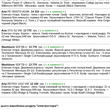
“Classic Power II” (Alnico-5) . Контроль -Volume,2x Tone , перемикач Coiltap (ручка тон
Wilkinson WOV06 . Механіка -хром. Колір — чорний (Black Diamond).
Aria
PE-350STD AGBK
14 310
грн. (
є в наявності
)
Електро гітара. Корпус -липа з арочним топом. Гриф - махогані, вклеєний. Накладка г
Ширина біля нижнього поріжка 43 мм. Звукознімачі Neck: CPH-1C “Classic Power II”(Alnic
Контроль Volume x 2, Tone x 2 трьох позиційний перемикач. Верхній поріжок -Aria Origin
чорний (Aged Black)
Aria
STG-62 VW
13 770
грн. (
є в наявності
)
Електро гітара. Корпус - вільха. Гриф кленовий на болтах з накладкою з палісандра. Ра
42 мм. Мензура 648 мм. Звукознімачі OS-5 （Alnico-5) . Контроль — Volume, Tonx2 , п’
(Vintage White)
Washburn
SDFSB-U
13 770
грн. (
є в наявності
)
Електро гітара. Деревина корпусу -окуме. Верхня дека-клен полум'яний. Деревина гри
Techwood. Мензура 25-1/2. Електроніка -регулятори 1 Регулятор гучності/1 тон - 5-п
та 2 Sonamaster+ Single Coil Конфігурація звукознімачів H-S-S. Колір -Sunburst .Глянц
тремоло.
Washburn
SDFTB-U
13 770
грн. (
є в наявності
)
Електро гітара. Деревина корпусу -окуме. Верхня дека-клен полум'яний. Деревина гри
Techwood. Мензура 25-1/2. Електроніка -регулятори 1 Регулятор гучності/1 тон - 5-п
та 2 Sonamaster+ Single Coil Конфігурація звукознімачів H-S-S. Колір -прозоро-чорний
-вінтажне тремоло.
Aria
RETRO-1532 VW
12 150
грн. (
є в наявності
)
Електро гітара. Корпус -липа. Гриф кленовий на болтах з накладкою з палісандра. 22 л
поріжка 42 мм. Мензура 648 мм. Звукознімачі Neck: VLS-1 Bridge: VLS-1 . Контроль — 
поріжок GBD Bridge & Floating Tremolo. Механіка -хром. Колір білий (Vintage White).
и цього виробника розділу "електрогітари":