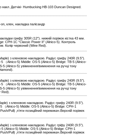
ю накл. Датчікі- Humbucking HB-103 Duncan Designed.
t-on, клен, накладка палісандр
накладки грифу 305R (12″). нижній поріжок кістка 43 мм.
ge: CPH-1C “Classic Power II” (Alnico-5). Контроль
ром. Колір червоний (Wine Red).
Maple) з кленовою накладкою. Радіус грифу 240R (9.5″).
（Alnico-5) Middle: OS-5 (Alnico-5) Bridge: TB-5 (Alnico-
S-5 (Alnico-5) увімкнення/вимкнення на ручці тону
Diamond).
Maple) з кленовою накладкою. Радіус грифу 240R (9.5″).
（Alnico-5) Middle: OS-5 (Alnico-5) Bridge: TB-5 (Alnico-
S-5 (Alnico-5) увімкнення/вимкнення на ручці тону
y Red).
Maple) з кленовою накладкою. Радіус грифу 240R (9.5″).
 （Alnico-5) Middle: OS-5 (Alnico-5) Bridge: CPH-1
у-Push/Pull) ,п’яти позиційний перемикач.Верхній поріжек
Maple) з кленовою накладкою. Радіус гріфу 240R (9.5″).
(Alnico-5) Middle: OS-5 (Alnico-5) Bridge: CPH-1
у-Push/Pull) ,п’яти позиційний перемикач.Верхній поріжок