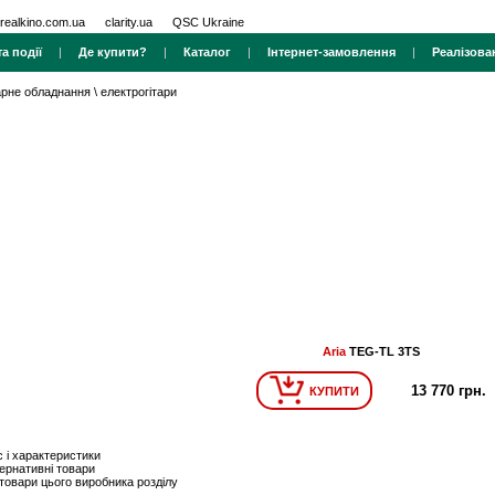
realkino.com.ua
clarity.ua
QSC Ukraine
а події
|
Де купити?
|
Каталог
|
Інтернет-замовлення
|
Реалізова
тарне обладнання
\
електрогітари
Aria
TEG-TL 3TS
13 770 грн.
КУПИТИ
 і характеристики
ернативні товари
 товари цього виробника розділу