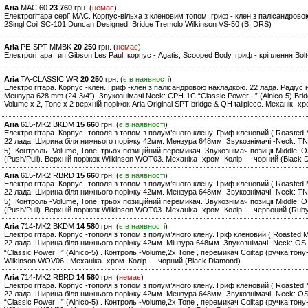
Aria
MAC 60
23 760
грн. (
немає
)
Електрогітара серії MAC. Корпус-вільха з кленовим топом, гриф - клен з палісандрово
2Singl Coil SC-101 Duncan Designed. Bridge Tremolo Wilkinson VS-50 (B, DRS)
Aria
PE-SPT-MMBK
20 250
грн. (
немає
)
Електрогітара тип Gibson Les Paul, корпус - Agatis, Scooped Body, гриф - кріплення Bol
Aria
TA-CLASSIC WR
20 250
грн. (
є в наявності
)
Електро гітара. Корпус -клен. Гриф -клен з палісандровою накладкою. 22 лада. Радіус 
Мензура 628 mm (24-3/4″). Звукознімачі Neck: CPH-1C “Classic Power II” (Alnico-5) Brid
Volume x 2, Tone x 2 верхній поріжок Aria Original SPT bridge & QH tailpiece. Механік -х
Aria
615-MK2 BKDM
15 660
грн. (
є в наявності
)
Електро гітара. Корпус -тополя з топом з полум’яного клену. Гриф кленовий ( Roasted 
22 лада. Ширина біля нижнього поріжку 42мм. Мензура 648мм. Звукознімачі -Neck: TN-5 
5). Контроль -Volume, Tone, трьох позиційний перемикач. Звукознімач позиції Middle: O
(Push/Pull). Верхній поріжок Wilkinson WOT03. Механіка -хром. Колір — чорний (Black 
Aria
615-MK2 RBRD
15 660
грн. (
є в наявності
)
Електро гітара. Корпус -тополя з топом з полум’яного клену. Гриф кленовий ( Roasted 
22 лада. Ширина біля нижнього поріжку 42мм. Мензура 648мм. Звукознімачі -Neck: TN-5 
5). Контроль -Volume, Tone, трьох позиційний перемикач. Звукознімач позиції Middle: O
(Push/Pull). Верхній поріжок Wilkinson WOT03. Механіка -хром. Колір — червоний (Rub
Aria
714-MK2 BKDM
14 580
грн. (
є в наявності
)
Електро гітара. Корпус -тополя з топом з полум’яного клену. Гріф кленовий ( Roasted 
22 лада. Ширина біля нижнього поріжку 42мм. Мінзура 648мм. Звукознімачі -Neck: OS-5
“Classic Power II” (Alnico-5) . Контроль -Volume,2x Tone , перемикач Coiltap (ручка тон
Wilkinson WOV06 . Механіка -хром. Колір — чорний (Black Diamond).
Aria
714-MK2 RBRD
14 580
грн. (
немає
)
Електро гітара. Корпус -тополя з топом з полум’яного клену. Гриф кленовий ( Roasted 
22 лада. Ширина біля нижнього поріжку 42мм. Мензура 648мм. Звукознімачі -Neck: OS-5 
“Classic Power II” (Alnico-5) . Контроль -Volume,2x Tone , перемикач Coiltap (ручка тон