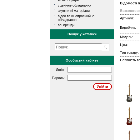
та аксесуари
Відомості 
сценічне обладнання
акустичні матеріали
Безкоштовн
відео та кінопроекційне
Артикул:
обладнання
всі бренди
Виробник:
Пошук у каталозі
Модель:
Ціна:
Тип товару:
Наявність то
Особистий кабінет
Логін:
Пароль: