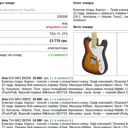
про товар:
Опис товару:
а доставка по Україні.
Електро гітара. Корпус - . Гриф клено
22 лада. Ширина у нижнього поріжка 
530208
OS-1 . Контроль — Volume, Tonx2 , тр
Sunburst
Aria
ariaguitars.com
Фото товару
TEG-TL 3TS
13 770 грн.
електрогітари
вару на складі:
є в наявності
Aria
615-MK2 BKDM
15 660
грн. (
є в наявності
)
Електро гітара. Корпус -тополя з топом з полум’яного клену. Гриф кленовий ( Roasted 
22 лада. Ширина біля нижнього поріжку 42мм. Мензура 648мм. Звукознімачі -Neck: TN-5 
5). Контроль -Volume, Tone, трьох позиційний перемикач. Звукознімач позиції Middle: O
(Push/Pull). Верхній поріжок Wilkinson WOT03. Механіка -хром. Колір — чорний (Black 
Aria
615-MK2 RBRD
15 660
грн. (
є в наявності
)
Електро гітара. Корпус -тополя з топом з полум’яного клену. Гриф кленовий ( Roasted 
22 лада. Ширина біля нижнього поріжку 42мм. Мензура 648мм. Звукознімачі -Neck: TN-5 
5). Контроль -Volume, Tone, трьох позиційний перемикач. Звукознімач позиції Middle: O
(Push/Pull). Верхній поріжок Wilkinson WOT03. Механіка -хром. Колір — червоний (Rub
Aria
714-MK2 BKDM
14 580
грн. (
є в наявності
)
Електро гітара. Корпус -тополя з топом з полум’яного клену. Гріф кленовий ( Roasted 
22 лада. Ширина біля нижнього поріжку 42мм. Мінзура 648мм. Звукознімачі -Neck: OS-5