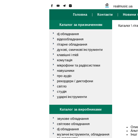
realmusic.ua
Головна
|
Контакти
|
Новини т
Каталог за призначенням
Каталог
\
гі
dj обладнання
відеообладнання
гітарне обладнання
духові, смичкові інструменти
клавішні і midi
комутація
мікрофони та радіосистеми
навушники
про аудіо
рекордери / диктофони
світло
студія
ударні інструменти
Каталог за виробниками
звукове обладнання
світлове обладнання
Опис
dj обладнання
Альт
Інші
музичні інструменти, обладнання