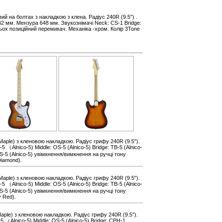
вий на болтах з накладкою з клена. Радіус 240R (9.5″) .
42 мм. Мензура 648 мм. Звукознімачі Neck: CS-1 Bridge:
ьох позиційний перемикач. Механіка -хром. Колір 3Tone
Maple) з кленовою накладкою. Радіус грифу 240R (9.5″).
（Alnico-5) Middle: OS-5 (Alnico-5) Bridge: TB-5 (Alnico-
S-5 (Alnico-5) увімкнення/вимкнення на ручці тону
Diamond).
Maple) з кленовою накладкою. Радіус грифу 240R (9.5″).
（Alnico-5) Middle: OS-5 (Alnico-5) Bridge: TB-5 (Alnico-
S-5 (Alnico-5) увімкнення/вимкнення на ручці тону
y Red).
Maple) з кленовою накладкою. Радіус грифу 240R (9.5″).
 （Alnico-5) Middle: OS-5 (Alnico-5) Bridge: CPH-1