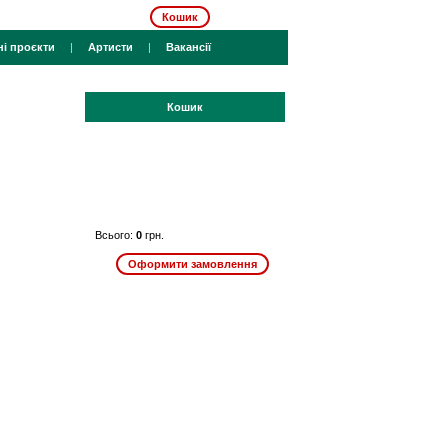
Кошик
ні проєкти
|
Артисти
|
Вакансії
Кошик
Всього:
0
грн.