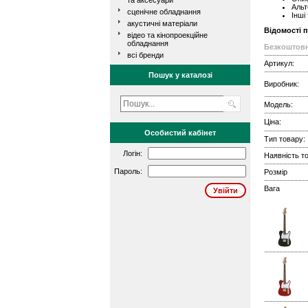
та аксесуари
Альт
сценічне обладнання
Інші
акустичні матеріали
Відомості 
відео та кінопроекційне
обладнання
Безкоштовн
всі бренди
Артикул:
Пошук у каталозі
Виробник:
Модель:
Ціна:
Особистий кабінет
Тип товару:
Логін:
Наявність то
Пароль:
Розмір
Вага