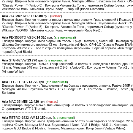
22 лада. Ширина біля нижнього поріжку 42мм. Мінзура 648мм. Звукознімачі -Neck: OS-5
“Classic Power II” (Alnico-5) . Контроль -Volume,2x Tone , перемикач Coiltap (ручка тон
Wilkinson WOV06 . Механіка -хром. Колір — чорний (Black Diamond).
Aria
714-MK2 RBRD
14 580
грн. (
немає
)
Електро гітара. Корпус -тополя з топом з полум’яного клену. Гриф кленовий ( Roasted 
22 лада. Ширина біля нижнього поріжку 42мм. Мензура 648мм. Звукознімачі -Neck: OS-5 
“Classic Power II” (Alnico-5) . Контроль -Volume,2x Tone , перемикач Coiltap (ручка тон
Wilkinson WOV06 . Механіка -хром. Колір — червоний (Ruby Red) .
Aria
PE-350STD AGBK
14 310
грн. (
є в наявності
)
Електро гітара. Корпус -липа з арочним топом. Гриф - махогані, вклеєний. Накладка г
Ширина біля нижнього поріжка 43 мм. Звукознімачі Neck: CPH-1C “Classic Power II”(Alnic
Контроль Volume x 2, Tone x 2 трьох позиційний перемикач. Верхній поріжок -Aria Origin
чорний (Aged Black)
Aria
STG-62 VW
13 770
грн. (
є в наявності
)
Електро гітара. Корпус - вільха. Гриф кленовий на болтах з накладкою з палісандра. Ра
42 мм. Мензура 648 мм. Звукознімачі OS-5 （Alnico-5) . Контроль — Volume, Tonx2 , п’
(Vintage White)
Aria
TEG-TL 3TS
13 770
грн. (
є в наявності
)
Електро гітара. Корпус - . Гриф кленовий на болтах з накладкою з клена. Радіус 240R (
Мензура 648 мм. Звукознімачі Neck: CS-1 Bridge: OS-1 . Контроль — Volume, Tonx2 , т
Sunburst
Aria
MAC 35 MBK
12 420
грн. (
немає
)
Електрогітара. Корпус вільха. Кленовий гриф на болтах з палісандровою накладкою. Да
Струнотримач VFT-1 Tremolo.
Aria
RETRO-1532 VW
12 150
грн. (
є в наявності
)
Електро гітара. Корпус -липа. Гриф кленовий на болтах з накладкою з палісандра. 22 л
поріжка 42 мм. Мензура 648 мм. Звукознімачі Neck: VLS-1 Bridge: VLS-1 . Контроль — 
поріжок GBD Bridge & Floating Tremolo. Механіка -хром. Колір білий (Vintage White).