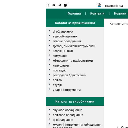
realmusic.ua
Головна
|
Контакти
|
Новини т
Каталог за призначенням
Каталог
\
гі
dj обладнання
відеообладнання
гітарне обладнання
духові, смичкові інструменти
клавішні і midi
комутація
мікрофони та радіосистеми
навушники
про аудіо
рекордери / диктофони
світло
студія
ударні інструменти
Каталог за виробниками
звукове обладнання
світлове обладнання
dj обладнання
музичні інструменти, обладнання
Опис