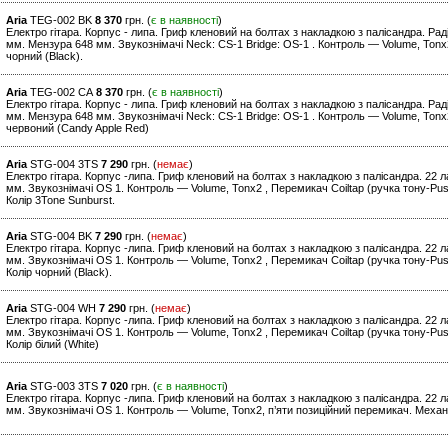
Aria
TEG-002 BK
8 370
грн. (
є в наявності
)
Електро гітара. Корпус - липа. Гриф кленовий на болтах з накладкою з палісандра. Рад
мм. Мензура 648 мм. Звукознімачі Neck: CS-1 Bridge: OS-1 . Контроль — Volume, Tonx2
чорний (Black).
Aria
TEG-002 CA
8 370
грн. (
є в наявності
)
Електро гітара. Корпус - липа. Гриф кленовий на болтах з накладкою з палісандра. Рад
мм. Мензура 648 мм. Звукознімачі Neck: CS-1 Bridge: OS-1 . Контроль — Volume, Tonx2
червоний (Candy Apple Red)
Aria
STG-004 3TS
7 290
грн. (
немає
)
Електро гітара. Корпус -липа. Гриф кленовий на болтах з накладкою з палісандра. 22
мм. Звукознімачі OS 1. Контроль — Volume, Tonx2 , Перемикач Coiltap (ручка тону-Push
Колір 3Tone Sunburst.
Aria
STG-004 BK
7 290
грн. (
немає
)
Електро гітара. Корпус -липа. Гриф кленовий на болтах з накладкою з палісандра. 22
мм. Звукознімачі OS 1. Контроль — Volume, Tonx2 , Перемикач Coiltap (ручка тону-Push
Колір чорний (Black).
Aria
STG-004 WH
7 290
грн. (
немає
)
Електро гітара. Корпус -липа. Гриф кленовий на болтах з накладкою з палісандра. 22
мм. Звукознімачі OS 1. Контроль — Volume, Tonx2 , Перемикач Coiltap (ручка тону-Push
Колір білий (White)
Aria
STG-003 3TS
7 020
грн. (
є в наявності
)
Електро гітара. Корпус -липа. Гриф кленовий на болтах з накладкою з палісандра. 22
мм. Звукознімачі OS 1. Контроль — Volume, Tonx2, п’яти позиційний перемикач. Механі