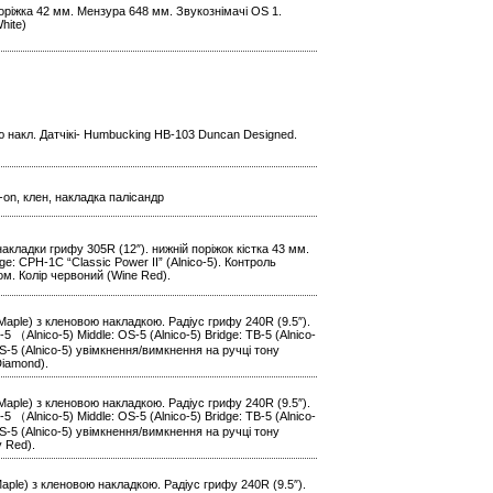
поріжка 42 мм. Мензура 648 мм. Звукознімачі OS 1.
hite)
ю накл. Датчікі- Humbucking HB-103 Duncan Designed.
t-on, клен, накладка палісандр
накладки грифу 305R (12″). нижній поріжок кістка 43 мм.
ge: CPH-1C “Classic Power II” (Alnico-5). Контроль
ром. Колір червоний (Wine Red).
Maple) з кленовою накладкою. Радіус грифу 240R (9.5″).
（Alnico-5) Middle: OS-5 (Alnico-5) Bridge: TB-5 (Alnico-
S-5 (Alnico-5) увімкнення/вимкнення на ручці тону
Diamond).
Maple) з кленовою накладкою. Радіус грифу 240R (9.5″).
（Alnico-5) Middle: OS-5 (Alnico-5) Bridge: TB-5 (Alnico-
S-5 (Alnico-5) увімкнення/вимкнення на ручці тону
y Red).
Maple) з кленовою накладкою. Радіус грифу 240R (9.5″).