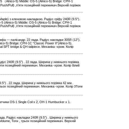
 （Alnico-5) Middle: OS-5 (Alnico-5) Bridge: CPH-1
у-Push/Pull) ,п’яти позиційний перемикач.Верхній поріжек
Maple) з кленовою накладкою. Радіус гріфу 240R (9.5″).
(Alnico-5) Middle: OS-5 (Alnico-5) Bridge: CPH-1
у-Push/Pull) ,п’яти позиційний перемикач.Верхній поріжок
рифа — палісандр. 22 лада. Радіус накладки 305R (12″).
o-5) Bridge: CPH-1C “Classic Power II”(Alnico-5).
al SPT bridge & QH tailpiece. Механіка -хром. Колір
діус 240R (9.5″) . 22 лада. Ширина у нижнього поріжка
яти позиційний перемикач. Механіка -хром. Колір білий
9.5″) . 22 лада. Ширина у нижнього поріжка 42 мм.
рьох позиційний перемикач. Механіка -хром. Колір 3Tone
тчики OS-1 Single Coil x 2, OH-1 Humbucker x 1.
ада. Радіус накладки 240R (9.5″) . Ширина у нижнього
Volume, Tonx , трьох позиційний перемикач. Верхній