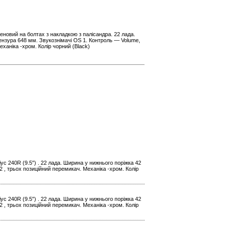
леновий на болтах з накладкою з палісандра. 22 лада.
нзура 648 мм. Звукознімачі OS 1. Контроль — Volume,
еханіка -хром. Колір чорний (Black)
іус 240R (9.5″) . 22 лада. Ширина у нижнього поріжка 42
 , трьох позиційний перемикач. Механіка -хром. Колір
іус 240R (9.5″) . 22 лада. Ширина у нижнього поріжка 42
 , трьох позиційний перемикач. Механіка -хром. Колір