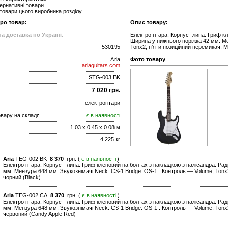
ернативні товари
 товари цього виробника розділу
про товар:
Опис товару:
а доставка по Україні.
Електро гітара. Корпус -липа. Гриф к
Ширина у нижнього поріжка 42 мм. Ме
530195
Tonx2, п’яти позиційний перемикач. М
Aria
Фото товару
ariaguitars.com
STG-003 BK
7 020 грн.
електрогітари
вару на складі:
є в наявності
1.03 x 0.45 x 0.08 м
4.225 кг
Aria
TEG-002 BK
8 370
грн. (
є в наявності
)
Електро гітара. Корпус - липа. Гриф кленовий на болтах з накладкою з палісандра. Рад
мм. Мензура 648 мм. Звукознімачі Neck: CS-1 Bridge: OS-1 . Контроль — Volume, Tonx2
чорний (Black).
Aria
TEG-002 CA
8 370
грн. (
є в наявності
)
Електро гітара. Корпус - липа. Гриф кленовий на болтах з накладкою з палісандра. Рад
мм. Мензура 648 мм. Звукознімачі Neck: CS-1 Bridge: OS-1 . Контроль — Volume, Tonx2
червоний (Candy Apple Red)