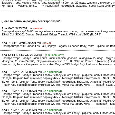
Електро гітара. Корпус -липа. Гриф кленовий на болтах. 22 лада. Ширина у нижнього 
Контроль — Volume, Tonx2, п’яти позиційний перемикач. Механіка -хром. Колір білий (W
и цього виробника розділу "електрогітари":
Aria
MAC 60
23 760
грн. (
немає
)
Електрогітара серії MAC. Корпус-вільха з кленовим топом, гриф - клен з палісандрово
2Singl Coil SC-101 Duncan Designed. Bridge Tremolo Wilkinson VS-50 (B, DRS)
Aria
PE-SPT-MMBK
20 250
грн. (
немає
)
Електрогітара тип Gibson Les Paul, корпус - Agatis, Scooped Body, гриф - кріплення Bol
Aria
TA-CLASSIC WR
20 250
грн. (
є в наявності
)
Електро гітара. Корпус -клен. Гриф -клен з палісандровою накладкою. 22 лада. Радіус 
Мензура 628 mm (24-3/4″). Звукознімачі Neck: CPH-1C “Classic Power II” (Alnico-5) Brid
Volume x 2, Tone x 2 верхній поріжок Aria Original SPT bridge & QH tailpiece. Механік -х
Aria
615-MK2 BKDM
15 660
грн. (
є в наявності
)
Електро гітара. Корпус -тополя з топом з полум’яного клену. Гриф кленовий ( Roasted 
22 лада. Ширина біля нижнього поріжку 42мм. Мензура 648мм. Звукознімачі -Neck: TN-5 
5). Контроль -Volume, Tone, трьох позиційний перемикач. Звукознімач позиції Middle: O
(Push/Pull). Верхній поріжок Wilkinson WOT03. Механіка -хром. Колір — чорний (Black 
Aria
615-MK2 RBRD
15 660
грн. (
є в наявності
)
Електро гітара. Корпус -тополя з топом з полум’яного клену. Гриф кленовий ( Roasted 
22 лада. Ширина біля нижнього поріжку 42мм. Мензура 648мм. Звукознімачі -Neck: TN-5 
5). Контроль -Volume, Tone, трьох позиційний перемикач. Звукознімач позиції Middle: O
(Push/Pull). Верхній поріжок Wilkinson WOT03. Механіка -хром. Колір — червоний (Rub
Aria
714-MK2 BKDM
14 580
грн. (
є в наявності
)
Електро гітара. Корпус -тополя з топом з полум’яного клену. Гріф кленовий ( Roasted 