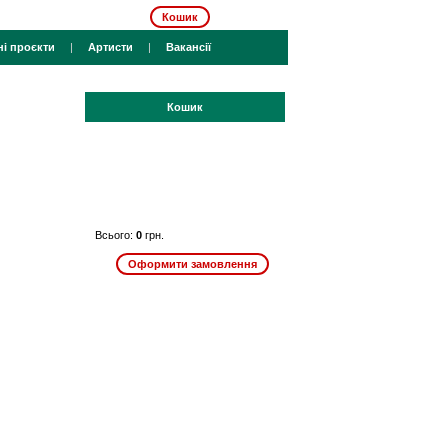
Кошик
ні проєкти
|
Артисти
|
Вакансії
Кошик
Всього:
0
грн.