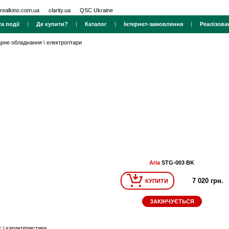
realkino.com.ua
clarity.ua
QSC Ukraine
а події
|
Де купити?
|
Каталог
|
Інтернет-замовлення
|
Реалізова
тарне обладнання
\
електрогітари
Aria
STG-003 BK
7 020 грн.
КУПИТИ
ЗАКІНЧУЄТЬСЯ
 і характеристики