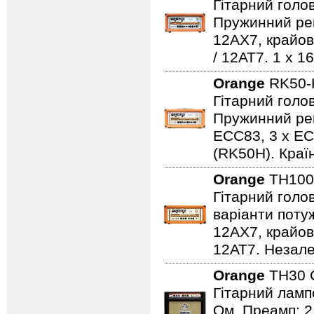
Гітарний голов
Пружинний рев
12AX7, крайов
/ 12AT7. 1 х 1
Orange
RK50-
Гітарний голо
Пружинний рев
ECC83, 3 x EC
(RK50H). Краї
Orange
TH100
Гітарний голов
варіанти потуж
12AX7, крайов
12AT7. Незалеж
Orange
TH30 
Гітарний лампо
Ом. Преамп: 2