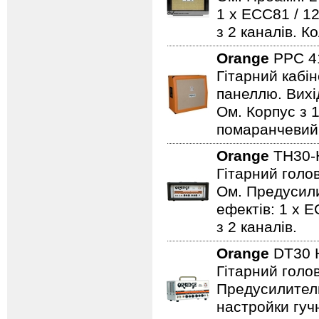
1 x ECC81 / 12
з 2 каналів. К
Orange
PPC 4
Гітарний кабі
панеллю. Вихід
Ом. Корпус з 
помаранчевий.
Orange
TH30-
Гітарний голов
Ом. Предусили
ефектів: 1 x E
з 2 каналів.
Orange
DT30
Гітарний голов
Предусилитель
настройки гучн