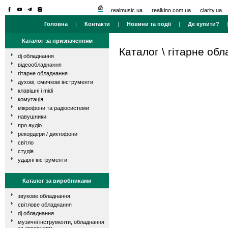
realmusic.ua
realkino.com.ua
clarity.ua
Головна
|
Контакти
|
Новини та події
|
Де купити?
Каталог за призначенням
Каталог
\
гітарне об
dj обладнання
відеообладнання
гітарне обладнання
духові, смичкові інструменти
клавішні і midi
комутація
мікрофони та радіосистеми
навушники
про аудіо
рекордери / диктофони
світло
студія
ударні інструменти
Каталог за виробниками
звукове обладнання
світлове обладнання
dj обладнання
музичні інструменти, обладнання