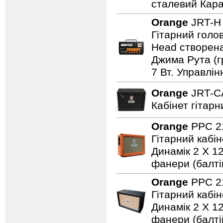
сталевий Карас
Orange
JRT-
Гітарний голо
Head створена
Джима Рута (г
7 Вт. Управлін
Orange
JRT-
Кабінет гітарн
Orange
PPC 2
Гітарний кабі
Динамік 2 X 12
фанери (балті
Orange
PPC 2
Гітарний кабі
Динамік 2 X 12
фанери (балті