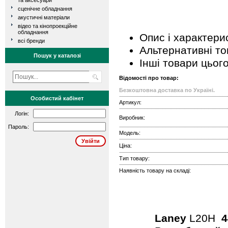
та аксесуари
сценічне обладнання
акустичні матеріали
відео та кінопроекційне
обладнання
Опис і характери
всі бренди
Альтернативні т
Пошук у каталозі
Інші товари цьог
Відомості про товар:
Безкоштовна доставка по Україні.
Особистий кабінет
Артикул:
Логін:
Виробник:
Пароль:
Модель:
Ціна:
Тип товару:
Наявність товару на складі:
Laney
L20H
4