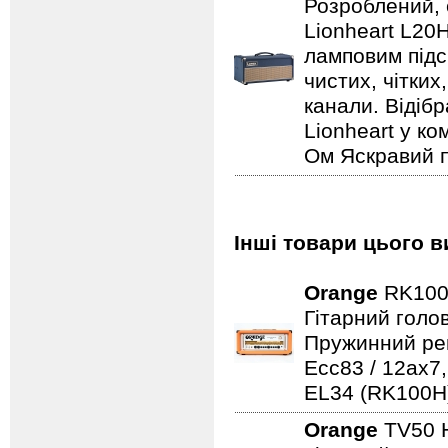
Розроблений, 
Lionheart L20
ламповим підс
чистих, чітких
канали. Відіб
Lionheart у ко
Ом Яскравий п
Інші товари цього в
Orange
RK100
Гітарний голо
Пружинний рев
Ecc83 / 12ax7
EL34 (RK100H)
Orange
TV50 