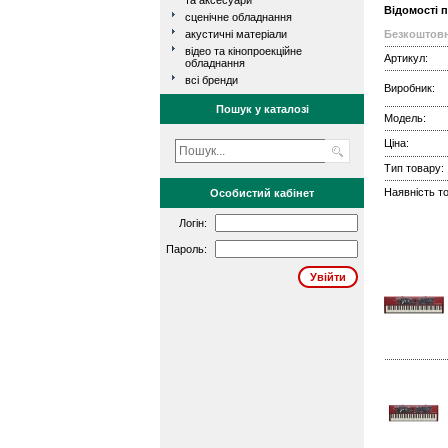
та аксесуари
Відомості 
сценічне обладнання
акустичні матеріали
Безкоштовн
відео та кінопроекційне
Артикул:
обладнання
всі бренди
Виробник:
Пошук у каталозі
Модель:
Ціна:
Тип товару:
Наявність то
Особистий кабінет
Логін:
Пароль: