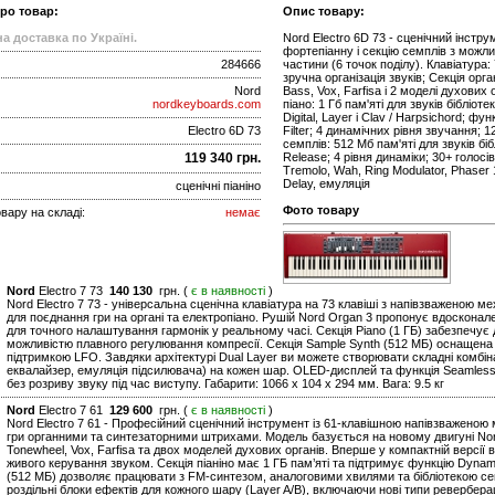
про товар:
Опис товару:
а доставка по Україні.
Nord Electro 6D 73 - сценічний інструм
фортепіанну і секцію семплів з можли
284666
частини (6 точок поділу). Клавіатура:
зручна організація звуків; Секція ор
Nord
Bass, Vox, Farfisa і 2 моделі духових 
nordkeyboards.com
піано: 1 Гб пам'яті для звуків бібліотек
Digital, Layer і Clav / Harpsichord; ф
Electro 6D 73
Filter; 4 динамічних рівня звучання; 12
семплів: 512 Мб пам'яті для звуків біб
119 340 грн.
Release; 4 рівня динаміки; 30+ голосів
Tremolo, Wah, Ring Modulator, Phaser 1
Delay, емуляція
сценічні піаніно
Фото товару
вару на складі:
немає
Nord
Electro 7 73
140 130
грн. (
є в наявності
)
Nord Electro 7 73 - універсальна сценічна клавіатура на 73 клавіші з напівзваженою мех
для поєднання гри на органі та електропіано. Рушій Nord Organ 3 пропонує вдосконал
для точного налаштування гармонік у реальному часі. Секція Piano (1 ГБ) забезпечує д
можливістю плавного регулювання компресії. Секція Sample Synth (512 МБ) оснащена 
підтримкою LFO. Завдяки архітектурі Dual Layer ви можете створювати складні комбіна
еквалайзер, емуляція підсилювача) на кожен шар. OLED-дисплей та функція Seamless
без розриву звуку під час виступу. Габарити: 1066 x 104 x 294 мм. Вага: 9.5 кг
Nord
Electro 7 61
129 600
грн. (
є в наявності
)
Nord Electro 7 61 - Професійний сценічний інструмент із 61-клавішною напівзваженою 
гри органними та синтезаторними штрихами. Модель базується на новому двигуні No
Tonewheel, Vox, Farfisa та двох моделей духових органів. Вперше у компактній версії 
живого керування звуком. Секція піаніно має 1 ГБ пам’яті та підтримує функцію Dynam
(512 МБ) дозволяє працювати з FM-синтезом, аналоговими хвилями та бібліотекою сем
роздільні блоки ефектів для кожного шару (Layer A/B), включаючи нові типи ревербераці