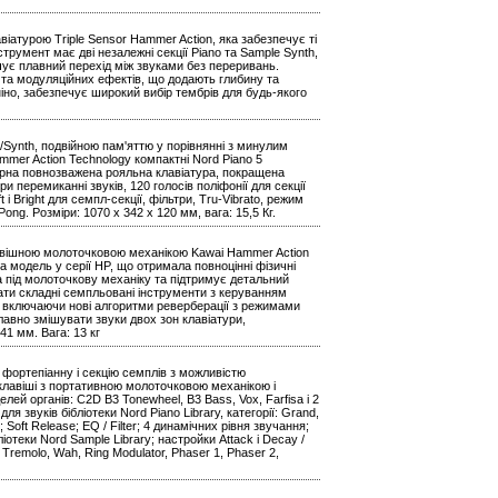
віатурою Triple Sensor Hammer Action, яка забезпечує ті
струмент має дві незалежні секції Piano та Sample Synth,
чує плавний перехід між звуками без переривань.
 та модуляційних ефектів, що додають глибину та
аніно, забезпечує широкий вибір тембрів для будь-якого
e/Synth, подвійною пам'яттю у порівнянні з минулим
ammer Action Technology компактні Nord Piano 5
сорна повнозважена рояльна клавіатура, покращена
 перемиканні звуків, 120 голосів поліфонії для секції
 і Bright для семпл-секції, фільтри, Tru-Vibrato, режим
ong. Розміри: 1070 х 342 х 120 мм, вага: 15,5 Кг.
клавішною молоточковою механікою Kawai Hammer Action
 модель у серії HP, що отримала повноцінні фізичні
а під молоточкову механіку та підтримує детальний
ати складні семпльовані інструменти з керуванням
 включаючи нові алгоритми реверберації з режимами
плавно змішувати звуки двох зон клавіатури,
41 мм. Вага: 13 кг
у, фортепіанну і секцію семплів з можливістю
3 клавіші з портативною молоточковою механікою і
лей органів: C2D B3 Tonewheel, B3 Bass, Vox, Farfisa і 2
для звуків бібліотеки Nord Piano Library, категорії: Grand,
); Soft Release; EQ / Filter; 4 динамічних рівня звучання;
бліотеки Nord Sample Library; настройки Attack і Decay /
 Tremolo, Wah, Ring Modulator, Phaser 1, Phaser 2,