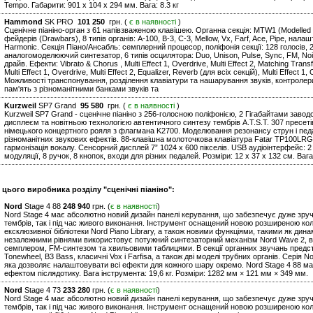
Tempo. Габарити: 901 x 104 x 294 мм. Вага: 8.3 кг
Hammond
SK PRO
101 250
грн. (
є в наявності
)
Сценічне піаніно-орган з 61 напівзваженою клавішею. Органна секція: MTW1 (Modelled Ton
фейдерів (Drawbars), 8 типів органів: A-100, B-3, C-3, Mellow, Vx, Farf, Ace, Pipe, нала
Harmonic. Cекція Піано/Ансабль: семплерний процесор, поліфонія секції: 128 голосів,
аналогомоделюючий синтезатор, 6 типів осцилятора: Duo, Unison, Pulse, Sync, FM, Nois
драйв. Ефекти: Vibrato & Chorus , Multi Effect 1, Overdrive, Multi Effect 2, Matching Trans
Multi Effect 1, Overdrive, Multi Effect 2, Equalizer, Reverb (для всіх секцій), Multi Effect 1,
Можливості транспонування, розділення клавіатури та нашарування звуків, контролери пі
пам'ять з різноманітними банками звуків та
Kurzweil
SP7 Grand
95 580
грн. (
є в наявності
)
Kurzweil SP7 Grand - сценічне піаніно з 256-голосною поліфонією, 2 Гігабайтами зав
дисплеєм та новітньою технологією автентичного синтезу тембрів A.T.S.T. 307 пресеті
німецького концертного рояля з флагмана K2700. Моделювання резонансу струн і пед
різноманітних звукових ефектів. 88-клавішна молоточкова клавіатура Fatar TP100LRG.
гармонізація вокалу. Сенсорний дисплей 7” 1024 x 600 пікселів. USB аудіоінтерфейс: 2 в
модуляції, 8 ручок, 8 кнопок, входи для різних педалей. Розміри: 12 х 37 х 132 см. Вага:
 цього виробника розділу "сценічні піаніно":
Nord
Stage 4 88
248 940
грн. (
є в наявності
)
Nord Stage 4 має абсолютно новий дизайн панелі керування, що забезпечує дуже зручн
тембрів, так і під час живого виконання. Інструмент оснащений новою розширеною колек
ексклюзивної бібліотеки Nord Piano Library, а також новими функціями, такими як дина
незалежними рівнями використовує потужний синтезаторний механізм Nord Wave 2, в
семплером, FM-синтезом та хвильовими таблицями. В секції органних звучань предста
Tonewheel, B3 Bass, класичні Vox і Farfisa, а також дві моделі трубних органів. Серія
яка дозволяє налаштовувати всі ефекти для кожного шару окремо. Nord Stage 4 88 м
ефектом післядотику. Вага інструмента: 19,6 кг. Розміри: 1282 мм × 121 мм × 349 мм.
Nord
Stage 4 73
233 280
грн. (
є в наявності
)
Nord Stage 4 має абсолютно новий дизайн панелі керування, що забезпечує дуже зручн
тембрів, так і під час живого виконання. Інструмент оснащений новою розширеною колек