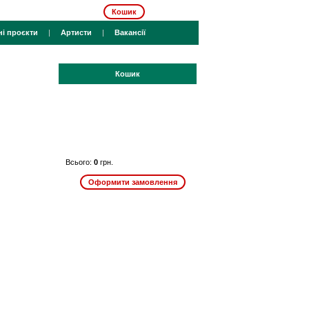
Кошик
ні проєкти
|
Артисти
|
Вакансії
Кошик
Всього:
0
грн.