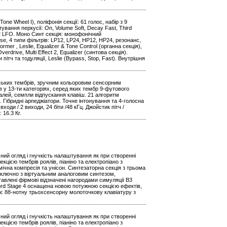
e Wheel I), поліфонія секції: 61 голос, набір з 9
штування перкусії: On, Volume Soft, Decay Fast, Third
 2 LFO. Моно Синт секція: монофонічний
e, 4 типи фільтрів: LP12, LP24, HP12, HP24, резонанс,
former , Leslie, Equalizer & Tone Control (органна секція),
 Overdrive, Multi Effect 2, Equalizer (синтова секція).
тч та тодуляції, Leslie (Bypass, Stop, Fast). Внутрішня
одських тембрів, зручним кольоровим сенсорним
в у 13-ти категоріях, серед яких тембр 9-футового
алей, семпли відпускання клавіш. 21 алгоритм
 Гібридні арпеджіатори. Точне інтонування та 4-голосна
ходи / 2 виходи, 24 біти /48 кГц. Джойстик пітч /
 16.3 Кг.
ий огляд і гнучкість налаштування як при створенні
цією тембрів роялів, піаніно та електропіано з
мічна компресія та унісон. Синтезаторна секція з трьома
ключно з віртуальним аналоговим синтезом,
влені фірмові відзначені нагородами симуляції B3
 Nord Stage 4 оснащена новою потужною секцією ефектів,
ає 88-нотну трьохсенсорну молоточкову клавіатуру з
ий огляд і гнучкість налаштування як при створенні
цією тембрів роялів, піаніно та електропіано з