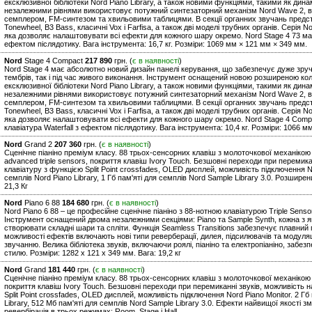
ексклюзивної бібліотеки Nord Piano Library, а також новими функціями, такими як дина
незалежними рівнями використовує потужний синтезаторний механізм Nord Wave 2, в
семплером, FM-синтезом та хвильовими таблицями. В секції органних звучань предста
Tonewheel, B3 Bass, класичні Vox і Farfisa, а також дві моделі трубних органів. Серія
яка дозволяє налаштовувати всі ефекти для кожного шару окремо. Nord Stage 4 73 м
ефектом післядотику. Вага інструмента: 16,7 кг. Розміри: 1069 мм × 121 мм × 349 мм.
Nord
Stage 4 Compact
217 890
грн. (
є в наявності
)
Nord Stage 4 має абсолютно новий дизайн панелі керування, що забезпечує дуже зручн
тембрів, так і під час живого виконання. Інструмент оснащений новою розширеною колек
ексклюзивної бібліотеки Nord Piano Library, а також новими функціями, такими як дина
незалежними рівнями використовує потужний синтезаторний механізм Nord Wave 2, в
семплером, FM-синтезом та хвильовими таблицями. В секції органних звучань предста
Tonewheel, B3 Bass, класичні Vox і Farfisa, а також дві моделі трубних органів. Серія
яка дозволяє налаштовувати всі ефекти для кожного шару окремо. Nord Stage 4 Comp
клавіатура Waterfall з ефектом післядотику. Вага інструмента: 10,4 кг. Розміри: 1066 
Nord
Grand 2
207 360
грн. (
є в наявності
)
Сценічне піаніно преміум класу. 88 трьох-сенсорних клавіш з молоточкової механікою
advanced triple sensors, покриття клавіш Ivory Touch. Безшовні переходи при перемика
клавіатуру з функцією Split Point crossfades, OLED дисплей, можливість підключення Nor
семплів Nord Piano Library, 1 Гб пам'яті для семплів Nord Sample Library 3.0. Розширен
21,3 Кг
Nord
Piano 6 88
184 680
грн. (
є в наявності
)
Nord Piano 6 88 – це професійне сценічне піаніно з 88-нотною клавіатурою Triple Senso
Інструмент оснащений двома незалежними секціями: Piano та Sample Synth, кожна з
створювати складні шари та спліти. Функція Seamless Transitions забезпечує плавний
можливості ефектів включають нові типи реверберації, дилея, підсилювачів та модуля
звучанню. Велика бібліотека звуків, включаючи роялі, піаніно та електропіаніно, забе
стилю. Розміри: 1282 x 121 x 349 мм. Вага: 19,2 кг
Nord
Grand
181 440
грн. (
є в наявності
)
Сценічне піаніно преміум класу. 88 трьох-сенсорних клавіш з молоточкової механікою K
покриття клавіш Ivory Touch. Безшовні переходи при перемиканні звуків, можливість н
Split Point crossfades, OLED дисплей, можливість підключення Nord Piano Monitor. 2 Гб п
Library, 512 Мб пам'яті для семплів Nord Sample Library 3.0. Ефекти найвищої якості 
ревербірація в трьох режимах: Room, Stage і Hall.