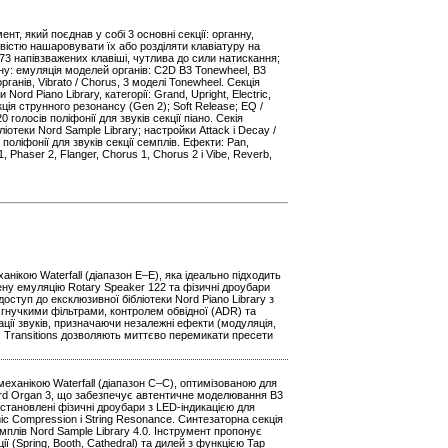
ент, який поєднав у собі 3 основні секції: органну,
вістю нашаровувати їх або розділяти клавіатуру на
 73 напівзважених клавіші, чутлива до сили натискання;
гану: емуляція моделей органів: C2D B3 Tonewheel, B3
органів, Vibrato / Chorus, 3 моделі Tonewheel. Секція
и Nord Piano Library, категорії: Grand, Upright, Electric,
ункція струнного резонансу (Gen 2); Soft Release; EQ /
0 голосів поліфонії для звуків секції піано. Секія
ліотеки Nord Sample Library; настройки Attack і Decay /
 поліфонії для звуків секції семплів. Ефекти: Pan,
, Phaser 2, Flanger, Chorus 1, Chorus 2 і Vibe, Reverb,
анікою Waterfall (діапазон E–E), яка ідеально підходить
ену емуляцію Rotary Speaker 122 та фізичні дроубари
оступ до ексклюзивної бібліотеки Nord Piano Library з
гнучкими фільтрами, контролем обвідної (ADR) та
ції звуків, призначаючи незалежні ефекти (модуляція,
 Transitions дозволяють миттєво перемикати пресети
механікою Waterfall (діапазон C–C), оптимізованою для
rd Organ 3, що забезпечує автентичне моделювання B3
встановлені фізичні дроубари з LED-індикацією для
ic Compression і String Resonance. Синтезаторна секція
плів Nord Sample Library 4.0. Інструмент пропонує
ї (Spring, Booth, Cathedral) та дилей з функцією Tap