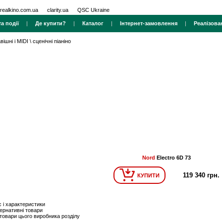
realkino.com.ua
clarity.ua
QSC Ukraine
а події
|
Де купити?
|
Каталог
|
Інтернет-замовлення
|
Реалізова
вішні і MIDI
\
сценічні піаніно
Nord
Electro 6D 73
119 340 грн.
КУПИТИ
 і характеристики
ернативні товари
 товари цього виробника розділу