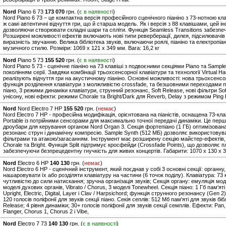
Nord
Piano 6 73
173 070
грн. (
є в наявності
)
Nord Piano 6 73 – це компактна версія професійного сценічного піаніно з 73-нотною кла
ж самі автентичні відчуття гри, що й старша модель. Як і версія з 88 клавішами, цей ін
дозволяючи створювати складні шари та спліти. Функція Seamless Transitions забезпе
Розширені можливості ефектів включають нові типи реверберації, дилея, підсилювачів
виразність звучанню. Велика бібліотека звуків, включаючи роялі, піаніно та електропі
музичного стилю. Розміри: 1069 x 121 x 349 мм. Вага: 16,2 кг
Nord
Piano 5 73
155 520
грн. (
є в наявності
)
Nord Piano 5 73 - сценічне піаніно на 73 клавіші з подвоєними секціями Piano та Sampl
поколінням серії. Завдяки комбінації трьохсенсорної клавіатури та технології Virtual H
реалізують відчуття гри на акустичному піаніно. Основні можливості: нова трьохсен
функція розділення клавіатури з молжливістю crossfade, та безшовними переходами при
піано, 3 режими динаміки клавіатури, струнний резонанс, Soft Release, нові фільтри Soft
унісону, нові ефекти: режими Chorale та Bright/Dark для Reverb, Delay з режимом Ping P
Nord
Nord Electro 7 HP
155 520
грн. (
немає
)
Nord Electro 7 HP - професійна модифікація, орієнтована на піаністів, оснащена 73-
Portable із потрійними сенсорами для максимально точної передачі динаміки. Це перша
дроубари для керування органом Nord Organ 3. Секція фортепіано (1 ГБ) оптимізован
резонанс струн і динамічну компресію. Sample Synth (512 МБ) дозволяє використовув
фільтрами та атакою/загасанням. Інструмент має розширену секцію майстер-ефектів,
Chorale та Bright. Функція Split підтримує кросфейди (Crossfade Points), що дозволяє 
забезпечуючи безпрецедентну гнучкість для живих концертів. Габарити: 1070 x 130 x 3
Nord
Electro 6 HP
140 130
грн. (
немає
)
Nord Electro 6 HP - сценічний інструмент, який поєднав у собі 3 основні секції: органн
нашаровувати їх або розділяти клавіатуру на частини (6 точок поділу). Клавіатура: 7
чутливістю до сили натискання; зручна організація звуків; Секція органу: емуляція моде
моделі духових органів, Vibrato / Chorus, 3 моделі Tonewheel. Секція піано: 1 Гб пам'яті 
Upright, Electric, Digital, Layer і Clav / Harpsichord; функція струнного резонансу (Gen 2
120 голосів поліфонії для звуків секції піано. Секія сеплів: 512 Мб пам'яті для звуків бі
Release; 4 рівня динаміки; 30+ голосів поліфонії для звуків секції семплів. Ефекти: Pan,
Flanger, Chorus 1, Chorus 2 і Vibe,
Nord
Electro 7 73
140 130
грн. (
є в наявності
)