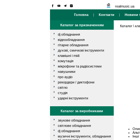
realmusic.ua
Головна
|
Контакти
|
Новини т
Каталог за призначенням
Каталог
\
кла
dj обладнання
відеообладнання
гітарне обладнання
духові, смичкові інструменти
клавішні і midi
комутація
мікрофони та радіосистеми
навушники
про аудіо
рекордери / диктофони
світло
студія
ударні інструменти
Каталог за виробниками
звукове обладнання
світлове обладнання
Опис
dj обладнання
Альт
Інші
музичні інструменти, обладнання