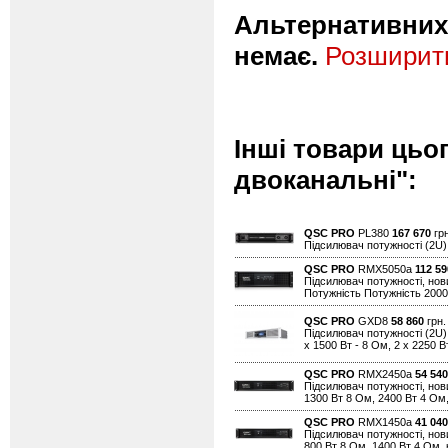
Альтернативних 
немає.
Розширити
Інші товари цьо
двоканальні":
QSC PRO
PL380
167 670
грн
Підсилювач потужності (2U), 
QSC PRO
RMX5050a
112 59
Підсилювач потужності, нови
Потужність Потужність 2000 
QSC PRO
GXD8
58 860
грн.
Підсилювач потужності (2U)
х 1500 Вт - 8 Ом, 2 х 2250 В
QSC PRO
RMX2450a
54 540
Підсилювач потужності, нови
1300 Вт 8 Ом, 2400 Вт 4 Ом, 
QSC PRO
RMX1450a
41 040
Підсилювач потужності, нови
800 Вт 8 Ом, 1400 Вт 4 Ом, к