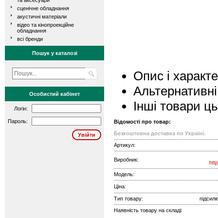
та аксесуари
сценічне обладнання
акустичні матеріали
відео та кінопроекційне
обладнання
всі бренди
Пошук у каталозі
Опис і характ
Альтернативні
Особистий кабінет
Інші товари ц
Логін:
Пароль:
Відомості про товар:
Безкоштовна доставка по Україні.
Артикул:
Виробник:
htt
Модель:
Ціна:
Тип товару:
підсилю
Наявність товару на складі: