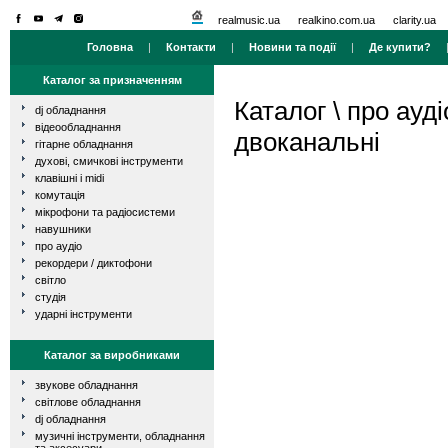
realmusic.ua
realkino.com.ua
clarity.ua
Головна
|
Контакти
|
Новини та події
|
Де купити?
Каталог за призначенням
Каталог
\
про ауді
dj обладнання
відеообладнання
двоканальні
гітарне обладнання
духові, смичкові інструменти
клавішні і midi
комутація
мікрофони та радіосистеми
навушники
про аудіо
рекордери / диктофони
світло
студія
ударні інструменти
Каталог за виробниками
звукове обладнання
світлове обладнання
dj обладнання
музичні інструменти, обладнання