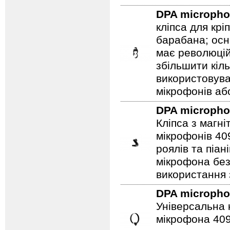
DPA microph
кліпса для кр
барабана; ос
має революцій
збільшити кіл
використовув
мікрофонів аб
DPA microph
Кліпса з магн
мікрофонів 40
роялів та піа
мікрофона бе
використання 
DPA microph
Універсальна 
мікрофона 409