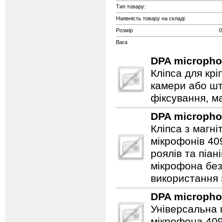
Тип товару:
Наявність товару на складі:
Розмір
0
Вага
DPA microph
Кліпса для кр
камери або ш
фіксування, ма
DPA microph
Кліпса з магн
мікрофонів 40
роялів та піа
мікрофона бе
використання
DPA microph
Універсальна 
мікрофона 409