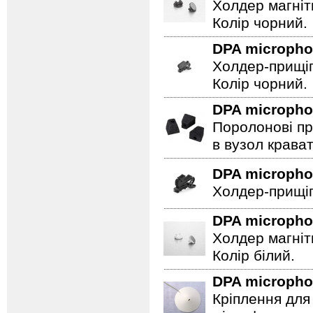
Холдер магніт
Колір чорний.
DPA microph
Холдер-прищіп
Колір чорний.
DPA microph
Поролонові пр
в вузол крават
DPA microph
Холдер-прищіп
DPA microph
Холдер магніт
Колір білий.
DPA microph
Кріплення для 