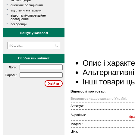
та аксесуари
сценічне обладнання
акустичні матеріали
відео та кінопроекційне
обладнання
всі бренди
Пошук у каталозі
Особистий кабінет
Опис і характ
Логін:
Альтернативні
Пароль:
Інші товари ц
Відомості про товар:
Безкоштовна доставка по Україні.
Артикул:
Виробник:
dpa
Модель:
Ціна: