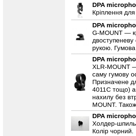
DPA microph
Кріплення для
DPA microph
G-MOUNT — крі
двоступеневу 
рукою. Гумова
DPA microph
XLR-MOUNT — ц
саму гумову ос
Призначене дл
4011C тощо) а
нахилу без втр
MOUNT. Також 
DPA microph
Холдер-шпильк
Колір чорний.