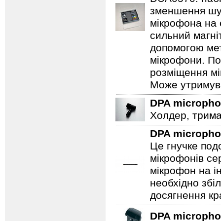
зменшення шум
мікрофона на 
сильний магні
допомогою мет
мікрофони. По
розміщення мі
Може утримува
DPA microph
Холдер, трима
DPA microph
Це гнучке под
мікрофонів се
мікрофон на і
необхідно збі
досягнення кр
DPA microph