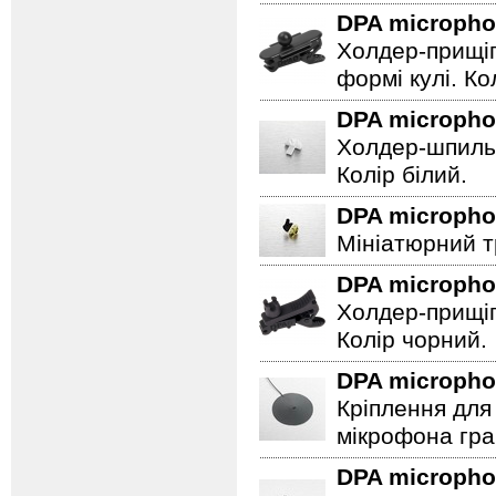
DPA microph
Холдер-прищіп
формі кулі. Ко
DPA microph
Холдер-шпильк
Колір білий.
DPA microph
Мініатюрний т
DPA microph
Холдер-прищіп
Колір чорний.
DPA microph
Кріплення для 
мікрофона гра
DPA microph