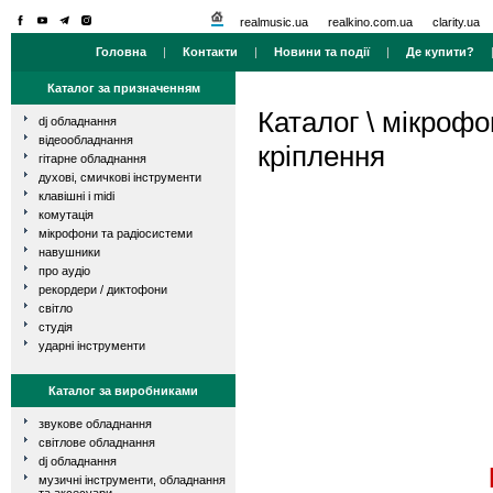
realmusic.ua
realkino.com.ua
clarity.ua
Головна
|
Контакти
|
Новини та події
|
Де купити?
Каталог за призначенням
Каталог
\
мікрофо
dj обладнання
відеообладнання
кріплення
гітарне обладнання
духові, смичкові інструменти
клавішні і midi
комутація
мікрофони та радіосистеми
навушники
про аудіо
рекордери / диктофони
світло
студія
ударні інструменти
Каталог за виробниками
звукове обладнання
світлове обладнання
dj обладнання
музичні інструменти, обладнання