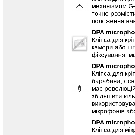
механізмом G-
точно розміст
положення нав
DPA microph
Кліпса для кр
камери або ш
фіксування, ма
DPA microph
Кліпса для кр
барабана; ос
має революцій
збільшити кіл
використовув
мікрофонів аб
DPA microph
Кліпса для мі