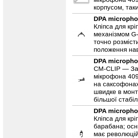
корпусом, таки
DPA microph
Кліпса для кр
механізмом G-
точно розміст
положення нав
DPA microph
CM-CLIP — Зат
мікрофона 409
на саксофонах
швидке в монт
більшої стабіл
DPA microph
Кліпса для кр
барабана; ос
має революцій