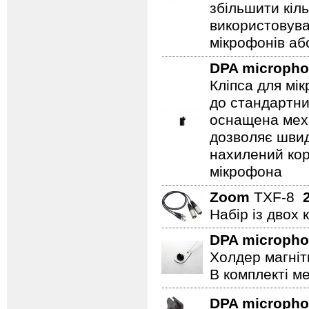
збільшити кіл
використовув
мікрофонів аб
DPA microph
Кліпса для мі
до стандартни
оснащена мех
дозволяє швидк
нахилений кор
мікрофона
Zoom
TXF-8
Набір із двох 
DPA microph
Холдер магніт
В комплекті ме
DPA microph