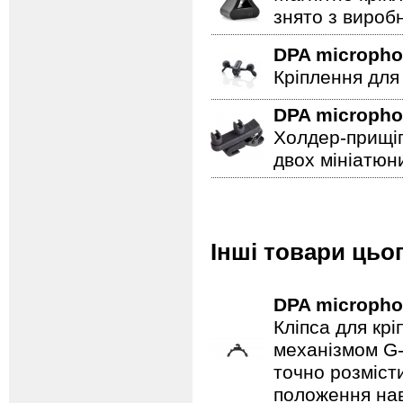
знято з вироб
DPA microph
Кріплення для
DPA microph
Холдер-прищіп
двох мініатюни
Інші товари цьо
DPA microph
Кліпса для кр
механізмом G-
точно розміст
положення нав