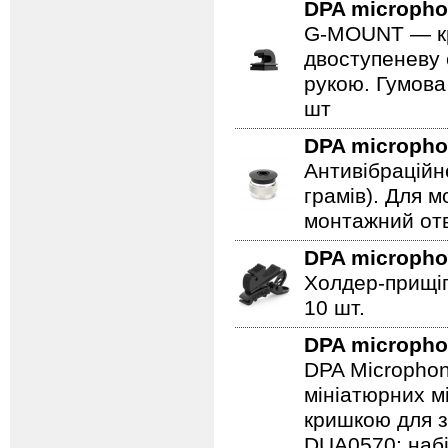
DPA microph
G-MOUNT — крі
двоступеневу 
рукою. Гумова
шт
DPA microph
Антивібраційн
грамів). Для 
монтажний отв
DPA microph
Холдер-прищіп
10 шт.
DPA microph
DPA Microphon
мініатюрних м
кришкою для з
DUA0570: набі