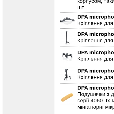
корпусом, таки
шт
DPA microph
Кріплення для
DPA microph
Кріплення для 
DPA microph
Кріплення для
DPA microph
Кріплення для
DPA microph
Подушечки з д
серії 4060. Ї
мініатюрні мі