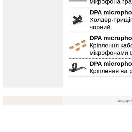
мікрофона гра
DPA microph
Холдер-прищіп
чорний.
DPA microph
Кріплення каб
мікрофонами D
DPA microph
Кріплення на 
Copyright