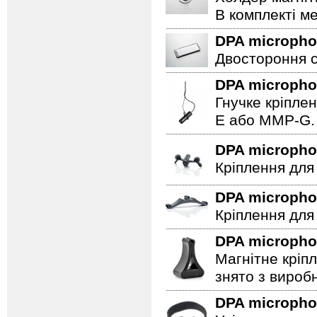
В комплекті ме
DPA microph
Двостороння с
DPA microph
Гнучке кріпле
E або MMP-G.
DPA microph
Кріплення для
DPA microph
Кріплення для
DPA microph
Магнітне кріп
знято з вироб
DPA microph