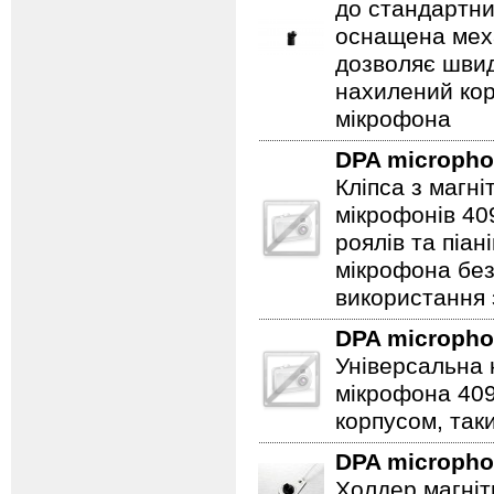
до стандартни
оснащена мех
дозволяє швидк
нахилений кор
мікрофона
DPA microph
Кліпса з магн
мікрофонів 40
роялів та піа
мікрофона бе
використання
DPA microph
Універсальна 
мікрофона 409
корпусом, таки
DPA microph
Холдер магніт