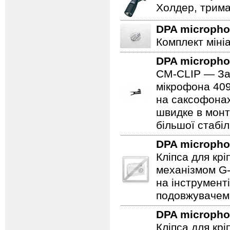
Холдер, трима
DPA microph
Комплект міні
DPA microph
CM-CLIP — Зат
мікрофона 409
на саксофонах
швидке в монт
більшої стабіл
DPA microph
Кліпса для кр
механізмом G-
на інструмент
подовжувачем
DPA microph
Кліпса для кр