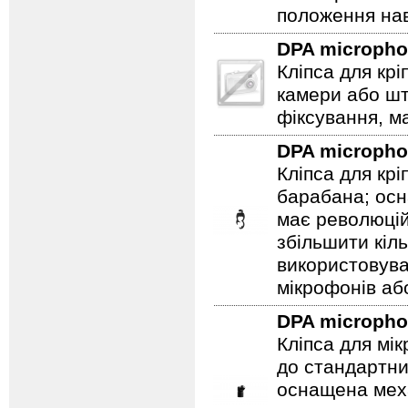
положення нав
DPA microph
Кліпса для кр
камери або ш
фіксування, ма
DPA microph
Кліпса для кр
барабана; ос
має революцій
збільшити кіл
використовув
мікрофонів аб
DPA microph
Кліпса для мі
до стандартни
оснащена мех