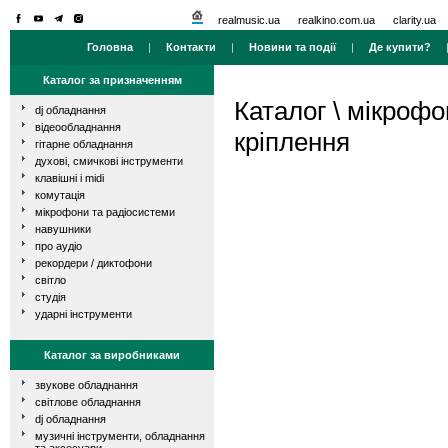
realmusic.ua
realkino.com.ua
clarity.ua
Головна
|
Контакти
|
Новини та події
|
Де купити?
Каталог за призначенням
Каталог
\
мікрофо
dj обладнання
відеообладнання
кріплення
гітарне обладнання
духові, смичкові інструменти
клавішні і midi
комутація
мікрофони та радіосистеми
навушники
про аудіо
рекордери / диктофони
світло
студія
ударні інструменти
Каталог за виробниками
звукове обладнання
світлове обладнання
dj обладнання
музичні інструменти, обладнання