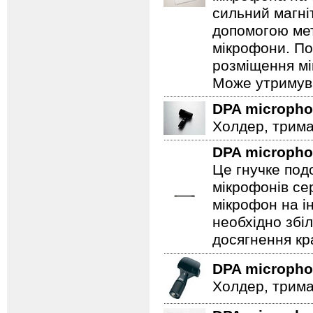
сильний магні
допомогою мет
мікрофони. По
розміщення мі
Може утримува
DPA microph
Холдер, трима
DPA microph
Це гнучке под
мікрофонів се
мікрофон на і
необхідно збі
досягнення кр
DPA microph
Холдер, трима