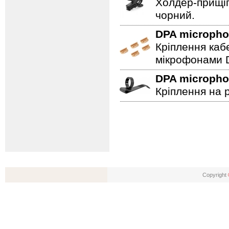
Холдер-прищіп
чорний.
DPA microph
Кріплення каб
мікрофонами D
DPA microph
Кріплення на 
Copyright