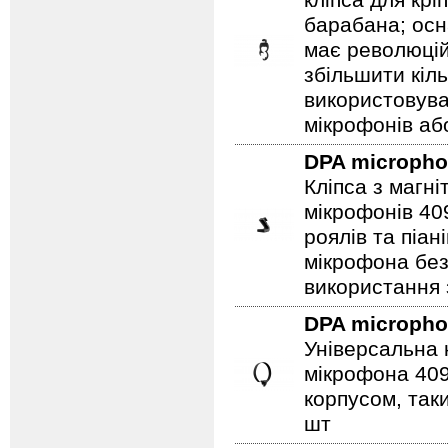
кліпса для кр
барабана; ос
має революцій
збільшити кіл
використовув
мікрофонів аб
DPA microph
Кліпса з магн
мікрофонів 40
роялів та піа
мікрофона бе
використання 
DPA microph
Універсальна 
мікрофона 409
корпусом, таки
шт