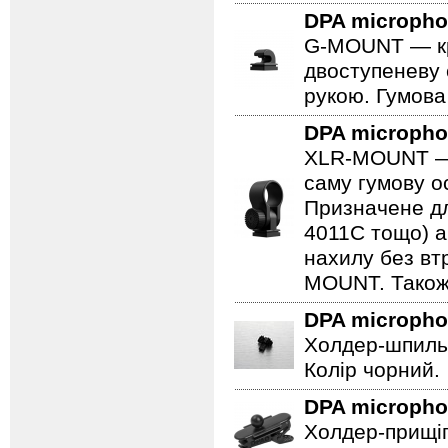
DPA microph
G-MOUNT — крі
двоступеневу 
рукою. Гумова
DPA microph
XLR-MOUNT — ц
саму гумову ос
Призначене дл
4011C тощо) а
нахилу без втр
MOUNT. Також 
DPA microph
Холдер-шпильк
Колір чорний.
DPA microph
Холдер-прищіп