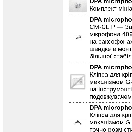
DPA microph
Комплект міні
DPA microph
CM-CLIP — Зат
мікрофона 409
на саксофонах
швидке в монт
більшої стабіл
DPA microph
Кліпса для кр
механізмом G-
на інструмент
подовжувачем
DPA microph
Кліпса для кр
механізмом G-
точно розміст