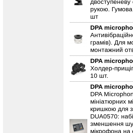
двоступеневу 
рукою. Гумова
шт
DPA microph
Антивібраційн
грамів). Для 
монтажний отв
DPA microph
Холдер-прищіп
10 шт.
DPA microph
DPA Microphon
мініатюрних м
кришкою для з
DUA0570: набі
зменшення шум
мікрофона на 