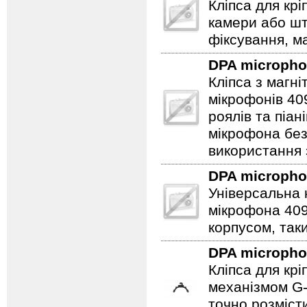
Кліпса для кр
камери або ш
фіксування, ма
DPA microph
Кліпса з магн
мікрофонів 40
роялів та піа
мікрофона бе
використання
DPA microph
Універсальна 
мікрофона 409
корпусом, таки
DPA microph
Кліпса для кр
механізмом G-
точно розміст