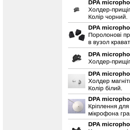
DPA microph
Холдер-прищіп
Колір чорний.
DPA microph
Поролонові пр
в вузол крават
DPA microph
Холдер-прищіп
DPA microph
Холдер магніт
Колір білий.
DPA microph
Кріплення для 
мікрофона гра
DPA microph