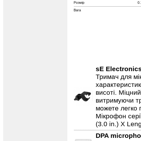
Розмір
0.
Вага
sE Electronic
Тримач для мі
характеристик
висоті. Міцни
витримуючи тр
можете легко 
Мікрофон серії
(3.0 in.) X Len
DPA microph