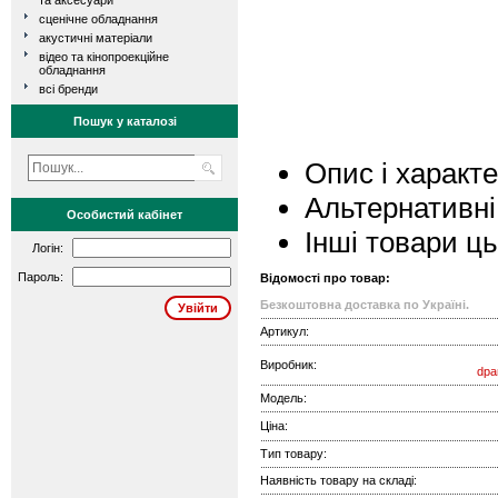
та аксесуари
сценічне обладнання
акустичні матеріали
відео та кінопроекційне
обладнання
всі бренди
Пошук у каталозі
Опис і характ
Альтернативні
Особистий кабінет
Інші товари ц
Логін:
Пароль:
Відомості про товар:
Безкоштовна доставка по Україні.
Артикул:
Виробник:
dpa
Модель:
Ціна:
Тип товару:
Наявність товару на складі: