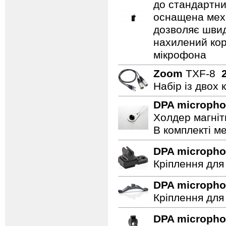
до стандартни
оснащена мех
дозволяє швидк
нахилений кор
мікрофона
Zoom
TXF-8
Набір із двох 
DPA microph
Холдер магніт
В комплекті ме
DPA microph
Кріплення для
DPA microph
Кріплення для
DPA microph