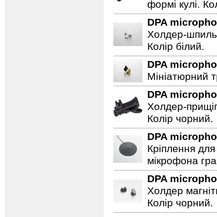
формі кулі. Ко
DPA microph
Холдер-шпильк
Колір білий.
DPA microph
Мініатюрний т
DPA microph
Холдер-прищіп
Колір чорний.
DPA microph
Кріплення для 
мікрофона гра
DPA microph
Холдер магніт
Колір чорний.