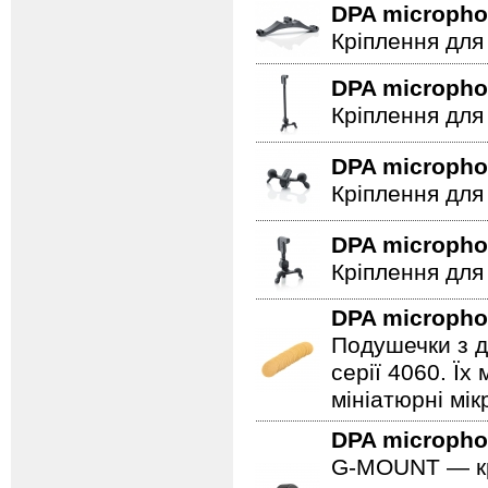
DPA microph
Кріплення для
DPA microph
Кріплення для 
DPA microph
Кріплення для
DPA microph
Кріплення для
DPA microph
Подушечки з д
серії 4060. Ї
мініатюрні мі
DPA microph
G-MOUNT — крі