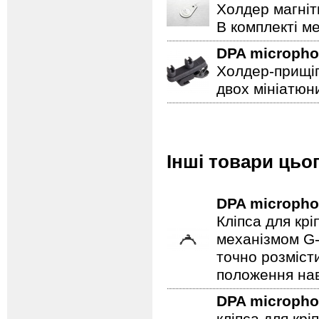
Холдер магніт
В комплекті ме
DPA microph
Холдер-прищіп
двох мініатюни
Інші товари цьо
DPA microph
Кліпса для кр
механізмом G-
точно розміст
положення нав
DPA microph