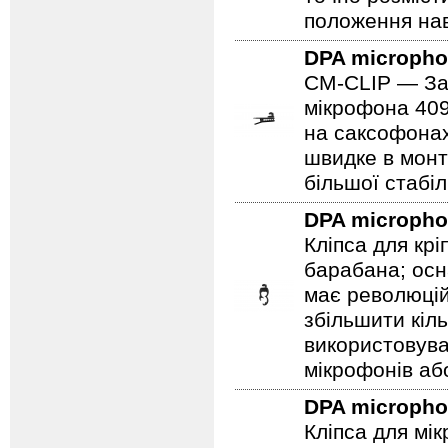
положення нав
DPA microph
CM-CLIP — Зат
мікрофона 409
на саксофонах
швидке в монт
більшої стабіл
DPA microph
Кліпса для кр
барабана; ос
має революцій
збільшити кіл
використовув
мікрофонів аб
DPA microph
Кліпса для мі