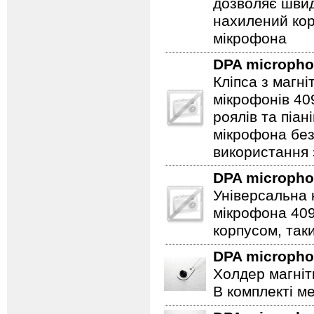
дозволяє швидк
нахилений кор
мікрофона
DPA microph
Кліпса з магн
мікрофонів 40
роялів та піа
мікрофона бе
використання
DPA microph
Універсальна 
мікрофона 409
корпусом, таки
DPA microph
Холдер магніт
В комплекті ме