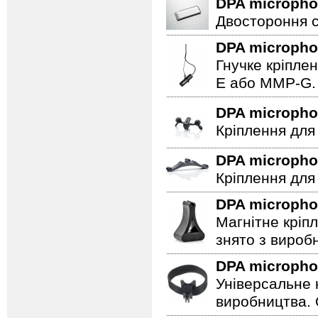
DPA microph
Двостороння с
DPA microph
Гнучке кріпле
E або MMP-G.
DPA microph
Кріплення для
DPA microph
Кріплення для
DPA microph
Магнітне кріп
знято з вироб
DPA microph
Універсальне 
виробництва. 