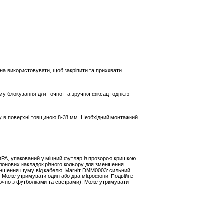
жна використовувати, щоб закріпити та приховати
 блокування для точної та зручної фіксації однією
ажу в поверхні товщиною 8-38 мм. Необхідний монтажний
DPA, упакований у міцний футляр із прозорою кришкою
ролонових накладок різного кольору для зменшення
меншення шуму від кабелю. Магніт DMM0003: сильний
и. Може утримувати один або два мікрофони. Подвійне
лючно з футболками та светрами). Може утримувати