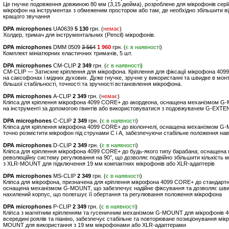
Це гнучке подовження довжиною 80 мм (3,15 дюйма), розроблене для мікрофонів сері
мікрофон на інструментах з обмеженим простором або там, де необхідно збільшити в
кращого звучання
DPA microphones
UA0639
5 130
грн. (
немає
)
Холдер, тримач для інструментальних (Pencil) мікрофонів.
DPA microphones
DMM 0509
3 564
1 960
грн. (
є в наявності
)
Комплект мініатюрних еластичних тримачів, 5 шт.
DPA microphones
CM-CLIP
2 349
грн. (
є в наявності
)
CM-CLIP — Затискне кріплення для мікрофона. Кріплення для фіксації мікрофона 409
на саксофонах і мідних духових. Дуже гнучке, зручне у використанні та швидке в мо
більшої стабільності, точності та зручності встановлення мікрофона.
DPA microphones
A-CLIP
2 349
грн. (
немає
)
Кліпса для кріплення мікрофона 4099 CORE+ до акордеона, оснащена механізмом G-
на інструменті за допомогою гвинтів або використовуватися з подовжувачем G-EXTE
DPA microphones
C-CLIP
2 349
грн. (
є в наявності
)
Кліпса для кріплення мікрофона 4099 CORE+ до віолончелі, оснащена механізмом G-
точно розмістити мікрофон під струнами C і A, забезпечуючи стабільне положення наві
DPA microphones
D-CLIP
2 349
грн. (
є в наявності
)
Кліпса для кріплення мікрофона 4099 CORE+ до будь-якого типу барабана; оснащен
революційну систему регулювання на 90°, що дозволяє подвійно збільшити кількість
з XLR-MOUNT для підключення 19 мм компактних мікрофонів або XLR-адаптерів
DPA microphones
MS-CLIP
2 349
грн. (
є в наявності
)
Кліпса для мікрофона, призначена для кріплення мікрофона 4099 CORE+ до стандартни
оснащена механізмом G-MOUNT, що забезпечує надійне фіксування та дозволяє швидко
нахилений корпус, що полегшує її обертання та регулювання положення мікрофона
DPA microphones
P-CLIP
2 349
грн. (
є в наявності
)
Кліпса з магнітним кріпленням та гусеничним механізмом G-MOUNT для мікрофонів 4
всередині роялів та піаніно, забезпечує стабільне та повторюване позиціонування м
MOUNT для використання з 19 мм мікрофонами або XLR-адаптерами