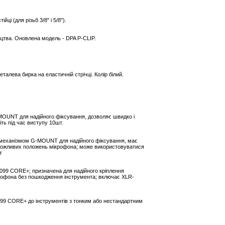
і (для різьб 3/8" і 5/8").
ицтва. Оновлена модель - DPA P-CLIP.
талева бирка на еластичній стрічці. Колір білий.
MOUNT для надійного фіксування, дозволяє швидко і
ть під час виступу 10шт.
 механізмом G-MOUNT для надійного фіксування, має
 можливих положень мікрофона; може використовуватися
т
099 CORE+; призначена для надійного кріплення
ікрофона без пошкодження інструмента; включає XLR-
4099 CORE+ до інструментів з тонким або нестандартним