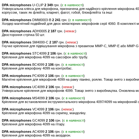
DPA microphones
U-CLIP
2 349
грн. (
є в наявності
)
Універсальна кліпса для мікрофона, призначена для надійного кріплення мікрофона 
корпусом, таких як флейта, кларнет, фагот, гобой, блокфлейта та інші
DPA microphones
DMM0003-B
2 241
грн. (
є в наявності
)
Холдер магнітний подвійний для двох мініатюрних мікрофонів серії 4060. В комплекті м
DPA microphones
ADH0005
2 187
грн. (
немає
)
Двостороння стрічка 50 шт.
DPA microphones
SM4000-C
2 187
грн. (
немає
)
Гнучке кріплення для підвішування мікрофона з преампом MMP-C, MMP-E або MMP-G
DPA microphones
STC4099
2 106
грн. (
є в наявності
)
Кріплення для мікрофона 4099 на саксофон або трубу.
DPA microphones
BC4099
2 106
грн. (
є в наявності
)
Кріплення для мікрофону 4099 на контробас.
DPA microphones
PC4099
2 106
грн. (
є в наявності
)
Магнітне кріплення для мікрофонів 4099 на раму піаніно, роялю. Товар знято з виробн
DPA microphones
UC4099
2 106
грн. (
немає
)
Універсальне кріплення для мікрофонів 4099. Товар знято з виробництва. Оновлена м
DPA microphones
MS4099
2 106
грн. (
є в наявності
)
Кріплення для встановлення інструментального мікрофона 4097/4099 на мікрофонній стійц
DPA microphones
VC4099
2 106
грн. (
немає
)
Кріплення для мікрофона 4099 на скрипку, мандоліну.
DPA microphones
GC4099
2 106
грн. (
є в наявності
)
Кріплення для мікрофона 4099 на гітару.
DPA microphones
AC4099
2 106
грн. (
є в наявності
)
Кріплення для мікрофона 4099 на акордеон.