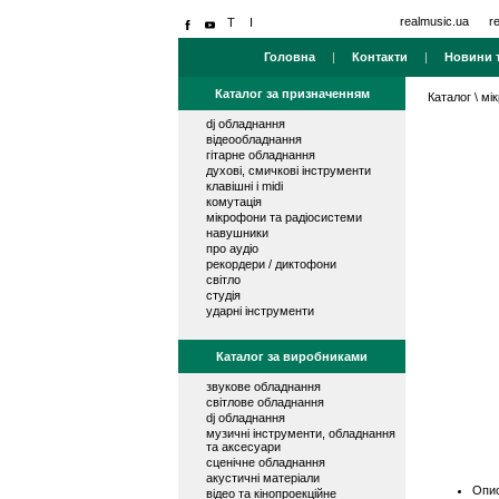
realmusic.ua
r
Головна
|
Контакти
|
Новини т
Каталог за призначенням
Каталог
\
мі
dj обладнання
відеообладнання
гітарне обладнання
духові, смичкові інструменти
клавішні і midi
комутація
мікрофони та радіосистеми
навушники
про аудіо
рекордери / диктофони
світло
студія
ударні інструменти
Каталог за виробниками
звукове обладнання
світлове обладнання
dj обладнання
музичні інструменти, обладнання
та аксесуари
сценічне обладнання
акустичні матеріали
Опис
відео та кінопроекційне