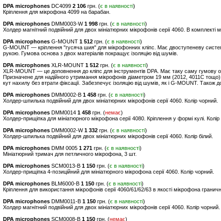
DPA microphones
DC4099
2 106
грн. (
є в наявності
)
Кріплення для мікрофона 4099 на барабан.
DPA microphones
DMM0003-W
1 998
грн. (
є в наявності
)
Холдер магнітний подвійний для двох мініатюрних мікрофонів серії 4060. В комплекті ме
DPA microphones
G-MOUNT
1 512
грн. (
є в наявності
)
G-MOUNT — кріплення "гусяча шия" для мікрофонних кліпс. Має двоступеневу систему
рукою. Гумова основа з двох матеріалів покращує ізоляцію від шумів.
DPA microphones
XLR-MOUNT
1 512
грн. (
є в наявності
)
XLR-MOUNT — це доповнення до кліпс для інструментів DPA. Має таку саму гумову осно
Призначене для надійного утримання мікрофонів діаметром 19 мм (2012, 4011C тощо)
кут нахилу без втрати фіксації. Забезпечує ізоляцію від шумів, як і G-MOUNT. Також д
DPA microphones
DMM0002-B
1 458
грн. (
є в наявності
)
Холдер-шпилька подвійний для двох мініатюрних мікрофонів серії 4060. Колір чорний.
DPA microphones
DMM0014
1 458
грн. (
немає
)
Холдер-прищіпка для мініатюрного мікрофона серії 4080. Кріплення у формі кулі. Колір
DPA microphones
DMM0002-W
1 332
грн. (
є в наявності
)
Холдер-шпилька подвійний для двох мініатюрних мікрофонів серії 4060. Колір білий.
DPA microphones
DMM 0005
1 271
грн. (
є в наявності
)
Мініатюрний тримач для петличного мікрофона, 3 шт.
DPA microphones
SCM0013-B
1 150
грн. (
є в наявності
)
Холдер-прищіпка 4-позиційний для мініатюрного мікрофона серії 4060. Колір чорний.
DPA microphones
BLM6000-B
1 150
грн. (
є в наявності
)
Кріплення для використання мікрофонів серії 4060/61/62/63 в якості мікрофона граничн
DPA microphones
DMM0011-B
1 150
грн. (
є в наявності
)
Холдер магнітний подвійний для двох мініатюрних мікрофонів серії 4060. Колір чорний.
DPA microphones
SCM0008-B
1 150
грн. (
немає
)