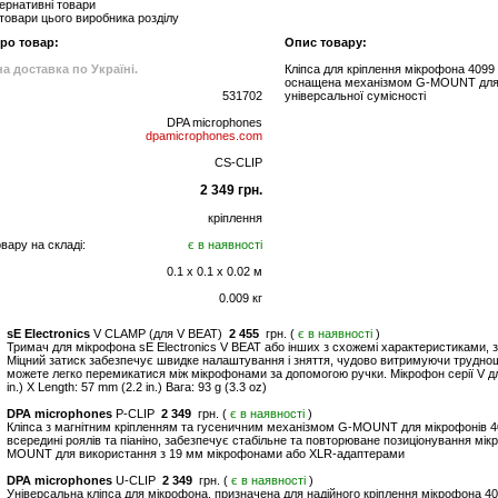
ернативні товари
 товари цього виробника розділу
про товар:
Опис товару:
а доставка по Україні.
Кліпса для кріплення мікрофона 409
оснащена механізмом G-MOUNT для на
531702
універсальної сумісності
DPA microphones
dpamicrophones.com
CS-CLIP
2 349 грн.
кріплення
вару на складі:
є в наявності
0.1 x 0.1 x 0.02 м
0.009 кг
sE Electronics
V CLAMP (для V BEAT)
2 455
грн. (
є в наявності
)
Тримач для мікрофона sE Electronics V BEAT або інших з схожемі характеристиками, з
Міцний затиск забезпечує швидке налаштування і зняття, чудово витримуючи труднощі 
можете легко перемикатися між мікрофонами за допомогою ручки. Мікрофон серії V для
in.) X Length: 57 mm (2.2 in.) Вага: 93 g (3.3 oz)
DPA microphones
P-CLIP
2 349
грн. (
є в наявності
)
Кліпса з магнітним кріпленням та гусеничним механізмом G-MOUNT для мікрофонів 4
всередині роялів та піаніно, забезпечує стабільне та повторюване позиціонування м
MOUNT для використання з 19 мм мікрофонами або XLR-адаптерами
DPA microphones
U-CLIP
2 349
грн. (
є в наявності
)
Універсальна кліпса для мікрофона, призначена для надійного кріплення мікрофона 