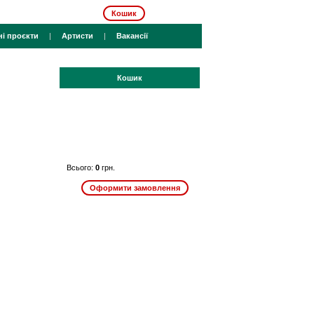
Кошик
ні проєкти
|
Артисти
|
Вакансії
Кошик
Всього:
0
грн.