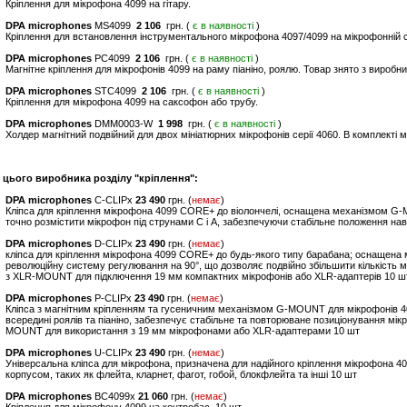
Кріплення для мікрофона 4099 на гітару.
DPA microphones
MS4099
2 106
грн. (
є в наявності
)
Кріплення для встановлення інструментального мікрофона 4097/4099 на мікрофонній стійц
DPA microphones
PC4099
2 106
грн. (
є в наявності
)
Магнітне кріплення для мікрофонів 4099 на раму піаніно, роялю. Товар знято з виробн
DPA microphones
STC4099
2 106
грн. (
є в наявності
)
Кріплення для мікрофона 4099 на саксофон або трубу.
DPA microphones
DMM0003-W
1 998
грн. (
є в наявності
)
Холдер магнітний подвійний для двох мініатюрних мікрофонів серії 4060. В комплекті ме
и цього виробника розділу "кріплення":
DPA microphones
C-CLIPx
23 490
грн. (
немає
)
Кліпса для кріплення мікрофона 4099 CORE+ до віолончелі, оснащена механізмом G-
точно розмістити мікрофон під струнами C і A, забезпечуючи стабільне положення наві
DPA microphones
D-CLIPx
23 490
грн. (
немає
)
кліпса для кріплення мікрофона 4099 CORE+ до будь-якого типу барабана; оснащена
революційну систему регулювання на 90°, що дозволяє подвійно збільшити кількість
з XLR-MOUNT для підключення 19 мм компактних мікрофонів або XLR-адаптерів 10 ш
DPA microphones
P-CLIPx
23 490
грн. (
немає
)
Кліпса з магнітним кріпленням та гусеничним механізмом G-MOUNT для мікрофонів 4
всередині роялів та піаніно, забезпечує стабільне та повторюване позиціонування м
MOUNT для використання з 19 мм мікрофонами або XLR-адаптерами 10 шт
DPA microphones
U-CLIPx
23 490
грн. (
немає
)
Універсальна кліпса для мікрофона, призначена для надійного кріплення мікрофона 
корпусом, таких як флейта, кларнет, фагот, гобой, блокфлейта та інші 10 шт
DPA microphones
BC4099x
21 060
грн. (
немає
)