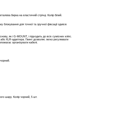
талева бирка на еластичній стрічці. Колір білий.
 блокування для точної та зручної фіксації однією
ву, як і G-MOUNT, і підходить до всіх сумісних кліпс.
 або XLR-адаптера. Гвинт дозволяє легко регулювати
опомагає організувати кабелі.
 чорний.
ого шару. Колір чорний, 5 шт.