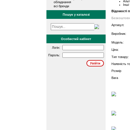
Альт
обладнання
Інші
всі бренди
Відомості 
Пошук у каталозі
Безкоштовн
Артикул:
Виробник:
Особистий кабінет
Модель:
Логін:
Ціна:
Пароль:
Тип товару:
Наявність то
Розмір
Вага