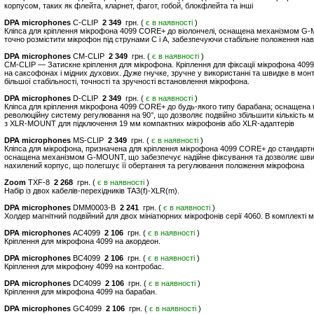
корпусом, таких як флейта, кларнет, фагот, гобой, блокфлейта та інші
DPA microphones
C-CLIP
2 349
грн. (
є в наявності
)
Кліпса для кріплення мікрофона 4099 CORE+ до віолончелі, оснащена механізмом G-
точно розмістити мікрофон під струнами C і A, забезпечуючи стабільне положення наві
DPA microphones
CM-CLIP
2 349
грн. (
є в наявності
)
CM-CLIP — Затискне кріплення для мікрофона. Кріплення для фіксації мікрофона 409
на саксофонах і мідних духових. Дуже гнучке, зручне у використанні та швидке в мо
більшої стабільності, точності та зручності встановлення мікрофона.
DPA microphones
D-CLIP
2 349
грн. (
є в наявності
)
Кліпса для кріплення мікрофона 4099 CORE+ до будь-якого типу барабана; оснащен
революційну систему регулювання на 90°, що дозволяє подвійно збільшити кількість
з XLR-MOUNT для підключення 19 мм компактних мікрофонів або XLR-адаптерів
DPA microphones
MS-CLIP
2 349
грн. (
є в наявності
)
Кліпса для мікрофона, призначена для кріплення мікрофона 4099 CORE+ до стандартни
оснащена механізмом G-MOUNT, що забезпечує надійне фіксування та дозволяє швидко
нахилений корпус, що полегшує її обертання та регулювання положення мікрофона
Zoom
TXF-8
2 268
грн. (
є в наявності
)
Набір із двох кабелів-перехідників TA3(f)-XLR(m).
DPA microphones
DMM0003-B
2 241
грн. (
є в наявності
)
Холдер магнітний подвійний для двох мініатюрних мікрофонів серії 4060. В комплекті м
DPA microphones
AC4099
2 106
грн. (
є в наявності
)
Кріплення для мікрофона 4099 на акордеон.
DPA microphones
BC4099
2 106
грн. (
є в наявності
)
Кріплення для мікрофону 4099 на контробас.
DPA microphones
DC4099
2 106
грн. (
є в наявності
)
Кріплення для мікрофона 4099 на барабан.
DPA microphones
GC4099
2 106
грн. (
є в наявності
)