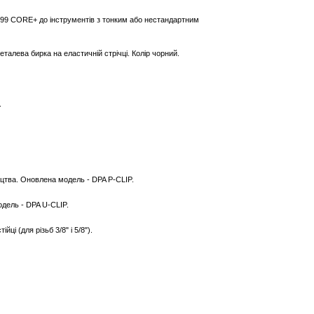
4099 CORE+ до інструментів з тонким або нестандартним
еталева бирка на еластичній стрічці. Колір чорний.
.
ицтва. Оновлена модель - DPA P-CLIP.
одель - DPA U-CLIP.
і (для різьб 3/8" і 5/8").