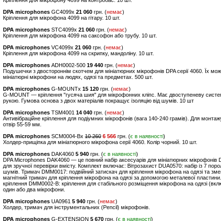
Кріплення для мікрофону 4099 на контробас. 10 шт.
DPA microphones
GC4099x
21 060
грн. (
немає
)
Кріплення для мікрофона 4099 на гітару. 10 шт.
DPA microphones
STC4099x
21 060
грн. (
немає
)
Кріплення для мікрофона 4099 на саксофон або трубу. 10 шт.
DPA microphones
VC4099x
21 060
грн. (
немає
)
Кріплення для мікрофона 4099 на скрипку, мандоліну. 10 шт.
DPA microphones
ADH0002-500
19 440
грн. (
немає
)
Подушечки з двостороннім скотчем для мініатюрних мікрофонів DPA серії 4060. Їх мо
мініатюрні мікрофони на людях, одязі та предметах. 500 шт.
DPA microphones
G-MOUNTx
15 120
грн. (
немає
)
G-MOUNT — кріплення "гусяча шия" для мікрофонних кліпс. Має двоступеневу систему
рукою. Гумова основа з двох матеріалів покращує ізоляцію від шумів. 10 шт
DPA microphones
TSM4001
14 040
грн. (
немає
)
Антивібраційне кріплення для подіумних мікрофонів (вага 140-240 грамів). Для монт
отвір 55-59 мм.
DPA microphones
SCM0004-Bx
10 260
6 566
грн. (
є в наявності
)
Холдер-прищіпка для мініатюрного мікрофона серії 4060. Колір чорний. 10 шт.
DPA microphones
DAK4060
5 940
грн. (
є в наявності
)
DPA Microphones DAK4060 — це повний набір аксесуарів для мініатюрних мікрофонів 
для зручної перевірки вмісту. Комплект включає: Вітрозахист DUA0570: набір із 7 по
шумів. Тримач DMM0017: подвійний затискач для кріплення мікрофона на одязі та з
магнітний тримач для кріплення мікрофона на одязі за допомогою металевої пластин
кріплення DMM0002-B: кріплення для стабільного розміщення мікрофона на одязі (вк
один або два мікрофони.
DPA microphones
UA0961
5 940
грн. (
немає
)
Холдер, тримач для інструментальних (Pencil) мікрофонів.
DPA microphones
G-EXTENSION
5 670
грн. (
є в наявності
)