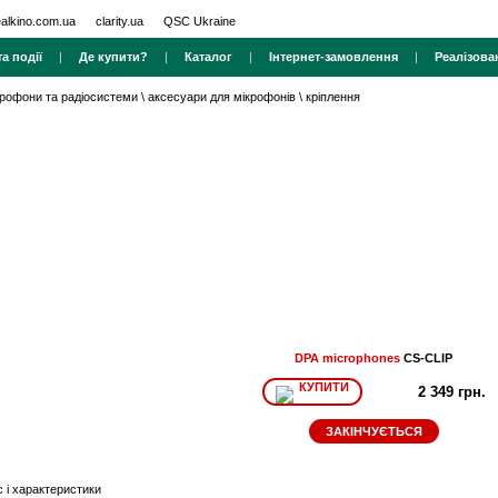
ealkino.com.ua
clarity.ua
QSC Ukraine
а події
|
Де купити?
|
Каталог
|
Інтернет-замовлення
|
Реалізова
крофони та радіосистеми
\
аксесуари для мікрофонів
\
кріплення
DPA microphones
CS-CLIP
КУПИТИ
2 349 грн.
ЗАКІНЧУЄТЬСЯ
 і характеристики