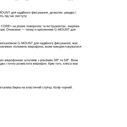
MOUNT для надійного фіксування, дозволяє швидко і
ть під час виступу
9 CORE+ на різних поверхнях та інструментах, зокрема
нтажі. Оновлене — тепер із кріпленням G-MOUNT для
а механізмом G-MOUNT для надійного фіксування, має
 можливих положень мікрофона; може використовуватися
х мікрофонних штативів з різьбами 3/8" та 5/8". Вона
 і точно розмістити мікрофон. Крім того, кліпса має
еталева бирка на еластичній стрічці. Колір чорний.