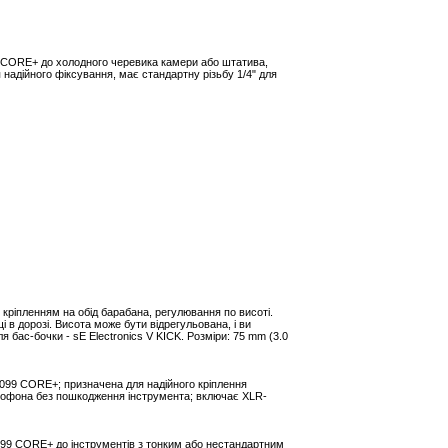
9 CORE+ до холодного черевика камери або штатива,
дійного фіксування, має стандартну різьбу 1/4" для
 кріпленням на обід барабана, регулювання по висоті.
в дорозі. Висота може бути відрегульована, і ви
 бас-бочки - sE Electronics V KICK. Розміри: 75 mm (3.0
099 CORE+; призначена для надійного кріплення
ікрофона без пошкодження інструмента; включає XLR-
4099 CORE+ до інструментів з тонким або нестандартним