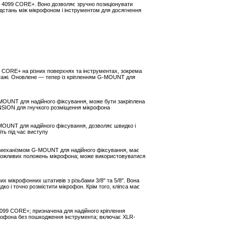
ї 4099 CORE+. Воно дозволяє зручно позиціонувати
ідстань між мікрофоном і інструментом для досягнення
9 CORE+ на різних поверхнях та інструментах, зокрема
нтажі. Оновлене — тепер із кріпленням G-MOUNT для
MOUNT для надійного фіксування, може бути закріплена
NSION для гнучкого розміщення мікрофона
MOUNT для надійного фіксування, дозволяє швидко і
ть під час виступу
а механізмом G-MOUNT для надійного фіксування, має
 можливих положень мікрофона; може використовуватися
х мікрофонних штативів з різьбами 3/8" та 5/8". Вона
 і точно розмістити мікрофон. Крім того, кліпса має
099 CORE+; призначена для надійного кріплення
ікрофона без пошкодження інструмента; включає XLR-