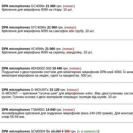
DPA microphones
GC4099x
21 060
грн. (
немає
)
Кріплення для мікрофона 4099 на гітару. 10 шт.
DPA microphones
STC4099x
21 060
грн. (
немає
)
Кріплення для мікрофона 4099 на саксофон або трубу. 10 шт.
DPA microphones
VC4099x
21 060
грн. (
немає
)
Кріплення для мікрофона 4099 на скрипку, мандоліну. 10 шт.
DPA microphones
ADH0002-500
19 440
грн. (
немає
)
Подушечки з двостороннім скотчем для мініатюрних мікрофонів DPA серії 4060. Їх мо
мініатюрні мікрофони на людях, одязі та предметах. 500 шт.
DPA microphones
G-MOUNTx
15 120
грн. (
немає
)
G-MOUNT — кріплення "гусяча шия" для мікрофонних кліпс. Має двоступеневу систему
рукою. Гумова основа з двох матеріалів покращує ізоляцію від шумів. 10 шт
DPA microphones
TSM4001
14 040
грн. (
немає
)
Антивібраційне кріплення для подіумних мікрофонів (вага 140-240 грамів). Для монт
отвір 55-59 мм.
DPA microphones
SCM0004-Bx
10 260
6 566
грн. (
є в наявності
)