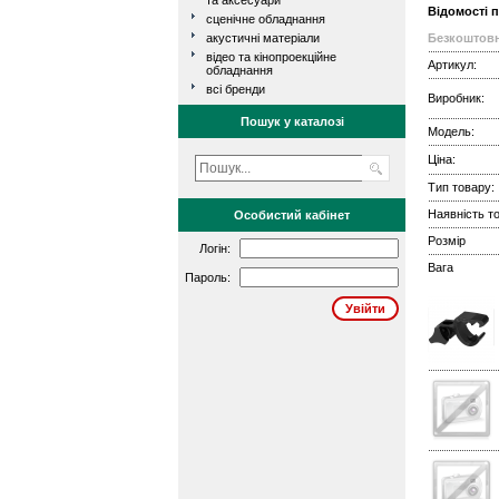
та аксесуари
Відомості 
сценічне обладнання
акустичні матеріали
Безкоштовн
відео та кінопроекційне
Артикул:
обладнання
всі бренди
Виробник:
Пошук у каталозі
Модель:
Ціна:
Тип товару:
Наявність то
Особистий кабінет
Розмір
Логін:
Вага
Пароль: