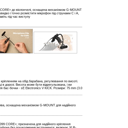
99 CORE+ до віолончелі, оснащена механізмом G-MOUNT
видко і точно розмістити мікрофон під струнами C і A,
віть під час виступу
 кріпленням на обід барабана, регулювання по висоті.
в дорозі. Висота може бути відрегульована, і ви
 бас-бочки - sE Electronics V KICK. Розміри: 75 mm (3.0
тива, оснащена механізмом G-MOUNT для надійного
099 CORE+; призначена для надійного кріплення
ікрофона без пошкодження інструмента; включає XLR-