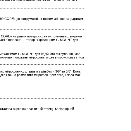
4099 CORE+ до інструментів з тонким або нестандартним
9 CORE+ на різних поверхнях та інструментах, зокрема
нтажі. Оновлене — тепер із кріпленням G-MOUNT для
а механізмом G-MOUNT для надійного фіксування, має
 можливих положень мікрофона; може використовуватися
х мікрофонних штативів з різьбами 3/8" та 5/8". Вона
 і точно розмістити мікрофон. Крім того, кліпса має
еталева бирка на еластичній стрічці. Колір чорний.