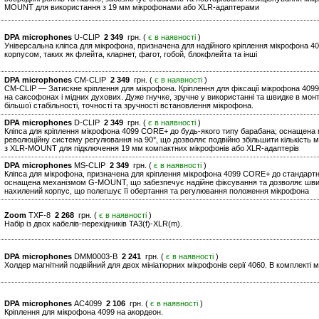
MOUNT для використання з 19 мм мікрофонами або XLR-адаптерами
DPA microphones
U-CLIP
2 349
грн. (
є в наявності
)
Універсальна кліпса для мікрофона, призначена для надійного кріплення мікрофона 
корпусом, таких як флейта, кларнет, фагот, гобой, блокфлейта та інші
DPA microphones
CM-CLIP
2 349
грн. (
є в наявності
)
CM-CLIP — Затискне кріплення для мікрофона. Кріплення для фіксації мікрофона 409
на саксофонах і мідних духових. Дуже гнучке, зручне у використанні та швидке в мо
більшої стабільності, точності та зручності встановлення мікрофона.
DPA microphones
D-CLIP
2 349
грн. (
є в наявності
)
Кліпса для кріплення мікрофона 4099 CORE+ до будь-якого типу барабана; оснащен
революційну систему регулювання на 90°, що дозволяє подвійно збільшити кількість
з XLR-MOUNT для підключення 19 мм компактних мікрофонів або XLR-адаптерів
DPA microphones
MS-CLIP
2 349
грн. (
є в наявності
)
Кліпса для мікрофона, призначена для кріплення мікрофона 4099 CORE+ до стандартни
оснащена механізмом G-MOUNT, що забезпечує надійне фіксування та дозволяє швидко
нахилений корпус, що полегшує її обертання та регулювання положення мікрофона
Zoom
TXF-8
2 268
грн. (
є в наявності
)
Набір із двох кабелів-перехідників TA3(f)-XLR(m).
DPA microphones
DMM0003-B
2 241
грн. (
є в наявності
)
Холдер магнітний подвійний для двох мініатюрних мікрофонів серії 4060. В комплекті м
DPA microphones
AC4099
2 106
грн. (
є в наявності
)
Кріплення для мікрофона 4099 на акордеон.