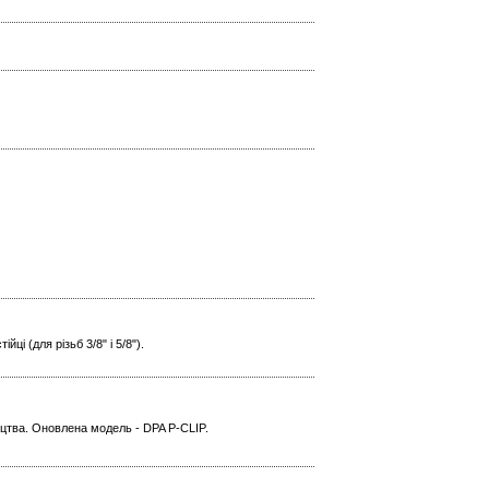
і (для різьб 3/8" і 5/8").
ицтва. Оновлена модель - DPA P-CLIP.