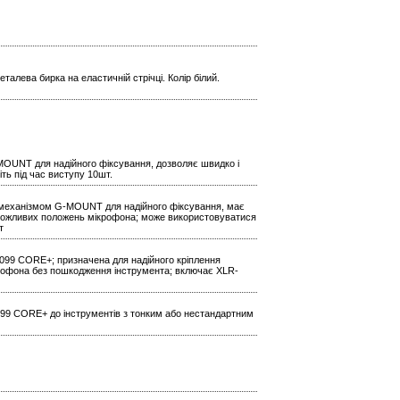
талева бирка на еластичній стрічці. Колір білий.
MOUNT для надійного фіксування, дозволяє швидко і
ть під час виступу 10шт.
 механізмом G-MOUNT для надійного фіксування, має
 можливих положень мікрофона; може використовуватися
т
099 CORE+; призначена для надійного кріплення
ікрофона без пошкодження інструмента; включає XLR-
4099 CORE+ до інструментів з тонким або нестандартним