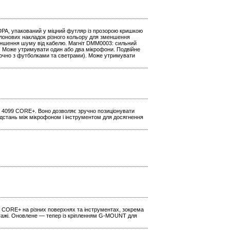
DPA, упакований у міцний футляр із прозорою кришкою
ролонових накладок різного кольору для зменшення
меншення шуму від кабелю. Магніт DMM0003: сильний
и. Може утримувати один або два мікрофони. Подвійне
лючно з футболками та светрами). Може утримувати
ї 4099 CORE+. Воно дозволяє зручно позиціонувати
ідстань між мікрофоном і інструментом для досягнення
9 CORE+ на різних поверхнях та інструментах, зокрема
нтажі. Оновлене — тепер із кріпленням G-MOUNT для