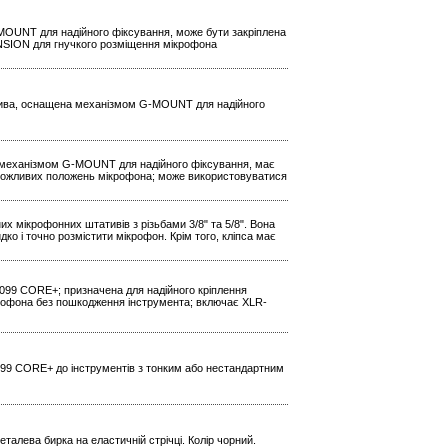
MOUNT для надійного фіксування, може бути закріплена
NSION для гнучкого розміщення мікрофона
тива, оснащена механізмом G-MOUNT для надійного
а механізмом G-MOUNT для надійного фіксування, має
 можливих положень мікрофона; може використовуватися
х мікрофонних штативів з різьбами 3/8" та 5/8". Вона
 і точно розмістити мікрофон. Крім того, кліпса має
099 CORE+; призначена для надійного кріплення
ікрофона без пошкодження інструмента; включає XLR-
4099 CORE+ до інструментів з тонким або нестандартним
еталева бирка на еластичній стрічці. Колір чорний.