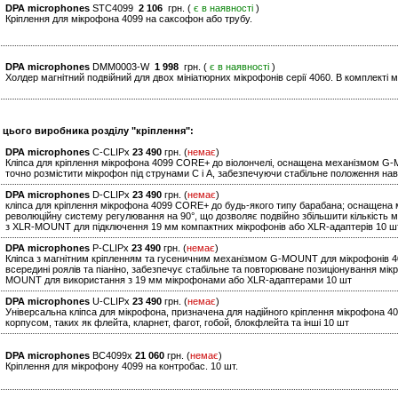
DPA microphones
STC4099
2 106
грн. (
є в наявності
)
Кріплення для мікрофона 4099 на саксофон або трубу.
DPA microphones
DMM0003-W
1 998
грн. (
є в наявності
)
Холдер магнітний подвійний для двох мініатюрних мікрофонів серії 4060. В комплекті ме
и цього виробника розділу "кріплення":
DPA microphones
C-CLIPx
23 490
грн. (
немає
)
Кліпса для кріплення мікрофона 4099 CORE+ до віолончелі, оснащена механізмом G-
точно розмістити мікрофон під струнами C і A, забезпечуючи стабільне положення наві
DPA microphones
D-CLIPx
23 490
грн. (
немає
)
кліпса для кріплення мікрофона 4099 CORE+ до будь-якого типу барабана; оснащена
революційну систему регулювання на 90°, що дозволяє подвійно збільшити кількість
з XLR-MOUNT для підключення 19 мм компактних мікрофонів або XLR-адаптерів 10 ш
DPA microphones
P-CLIPx
23 490
грн. (
немає
)
Кліпса з магнітним кріпленням та гусеничним механізмом G-MOUNT для мікрофонів 4
всередині роялів та піаніно, забезпечує стабільне та повторюване позиціонування м
MOUNT для використання з 19 мм мікрофонами або XLR-адаптерами 10 шт
DPA microphones
U-CLIPx
23 490
грн. (
немає
)
Універсальна кліпса для мікрофона, призначена для надійного кріплення мікрофона 
корпусом, таких як флейта, кларнет, фагот, гобой, блокфлейта та інші 10 шт
DPA microphones
BC4099x
21 060
грн. (
немає
)
Кріплення для мікрофону 4099 на контробас. 10 шт.