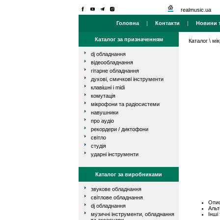
realmusic.ua
Головна
|
Контакти
|
Новини т
Каталог за призначенням
Каталог
\
мі
dj обладнання
відеообладнання
гітарне обладнання
духові, смичкові інструменти
клавішні і midi
комутація
мікрофони та радіосистеми
навушники
про аудіо
рекордери / диктофони
світло
студія
ударні інструменти
Каталог за виробниками
звукове обладнання
світлове обладнання
Опис
dj обладнання
Альт
Інші
музичні інструменти, обладнання