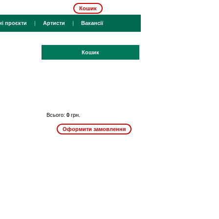
Кошик
ні проєкти
|
Артисти
|
Вакансії
Кошик
Всього:
0
грн.