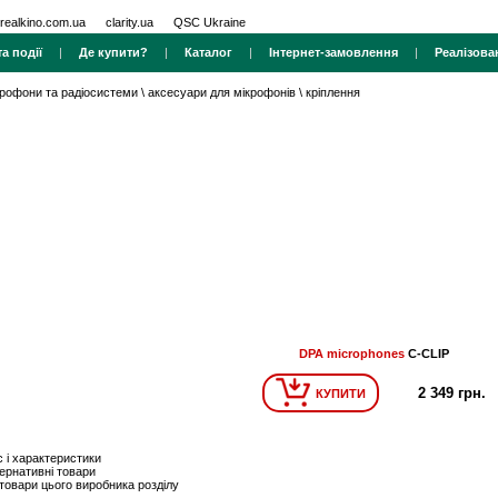
realkino.com.ua
clarity.ua
QSC Ukraine
а події
|
Де купити?
|
Каталог
|
Інтернет-замовлення
|
Реалізова
крофони та радіосистеми
\
аксесуари для мікрофонів
\
кріплення
DPA microphones
C-CLIP
2 349 грн.
КУПИТИ
 і характеристики
ернативні товари
 товари цього виробника розділу