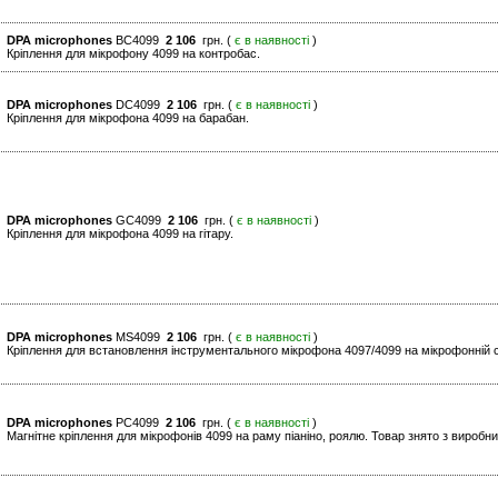
DPA microphones
BC4099
2 106
грн. (
є в наявності
)
Кріплення для мікрофону 4099 на контробас.
DPA microphones
DC4099
2 106
грн. (
є в наявності
)
Кріплення для мікрофона 4099 на барабан.
DPA microphones
GC4099
2 106
грн. (
є в наявності
)
Кріплення для мікрофона 4099 на гітару.
DPA microphones
MS4099
2 106
грн. (
є в наявності
)
Кріплення для встановлення інструментального мікрофона 4097/4099 на мікрофонній стійц
DPA microphones
PC4099
2 106
грн. (
є в наявності
)
Магнітне кріплення для мікрофонів 4099 на раму піаніно, роялю. Товар знято з виробн