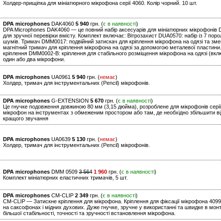
Холдер-прищіпка для мініатюрного мікрофона серії 4060. Колір чорний. 10 шт.
DPA microphones
DAK4060
5 940
грн. (
є в наявності
)
DPA Microphones DAK4060 — це повний набір аксесуарів для мініатюрних мікрофонів 
для зручної перевірки вмісту. Комплект включає: Вітрозахист DUA0570: набір із 7 по
шумів. Тримач DMM0017: подвійний затискач для кріплення мікрофона на одязі та з
магнітний тримач для кріплення мікрофона на одязі за допомогою металевої пластин
кріплення DMM0002-B: кріплення для стабільного розміщення мікрофона на одязі (вк
один або два мікрофони.
DPA microphones
UA0961
5 940
грн. (
немає
)
Холдер, тримач для інструментальних (Pencil) мікрофонів.
DPA microphones
G-EXTENSION
5 670
грн. (
є в наявності
)
Це гнучке подовження довжиною 80 мм (3,15 дюйма), розроблене для мікрофонів сері
мікрофон на інструментах з обмеженим простором або там, де необхідно збільшити в
кращого звучання
DPA microphones
UA0639
5 130
грн. (
немає
)
Холдер, тримач для інструментальних (Pencil) мікрофонів.
DPA microphones
DMM 0509
3 564
1 960
грн. (
є в наявності
)
Комплект мініатюрних еластичних тримачів, 5 шт.
DPA microphones
CM-CLIP
2 349
грн. (
є в наявності
)
CM-CLIP — Затискне кріплення для мікрофона. Кріплення для фіксації мікрофона 409
на саксофонах і мідних духових. Дуже гнучке, зручне у використанні та швидке в мо
більшої стабільності, точності та зручності встановлення мікрофона.