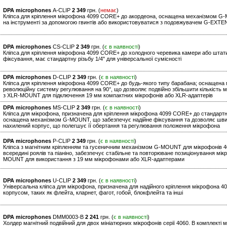
DPA microphones
A-CLIP
2 349
грн. (
немає
)
Кліпса для кріплення мікрофона 4099 CORE+ до акордеона, оснащена механізмом G-
на інструменті за допомогою гвинтів або використовуватися з подовжувачем G-EXTE
DPA microphones
CS-CLIP
2 349
грн. (
є в наявності
)
Кліпса для кріплення мікрофона 4099 CORE+ до холодного черевика камери або шта
фіксування, має стандартну різьбу 1/4" для універсальної сумісності
DPA microphones
D-CLIP
2 349
грн. (
є в наявності
)
Кліпса для кріплення мікрофона 4099 CORE+ до будь-якого типу барабана; оснащен
революційну систему регулювання на 90°, що дозволяє подвійно збільшити кількість
з XLR-MOUNT для підключення 19 мм компактних мікрофонів або XLR-адаптерів
DPA microphones
MS-CLIP
2 349
грн. (
є в наявності
)
Кліпса для мікрофона, призначена для кріплення мікрофона 4099 CORE+ до стандартни
оснащена механізмом G-MOUNT, що забезпечує надійне фіксування та дозволяє швидко
нахилений корпус, що полегшує її обертання та регулювання положення мікрофона
DPA microphones
P-CLIP
2 349
грн. (
є в наявності
)
Кліпса з магнітним кріпленням та гусеничним механізмом G-MOUNT для мікрофонів 4
всередині роялів та піаніно, забезпечує стабільне та повторюване позиціонування м
MOUNT для використання з 19 мм мікрофонами або XLR-адаптерами
DPA microphones
U-CLIP
2 349
грн. (
є в наявності
)
Універсальна кліпса для мікрофона, призначена для надійного кріплення мікрофона 
корпусом, таких як флейта, кларнет, фагот, гобой, блокфлейта та інші
DPA microphones
DMM0003-B
2 241
грн. (
є в наявності
)
Холдер магнітний подвійний для двох мініатюрних мікрофонів серії 4060. В комплекті м