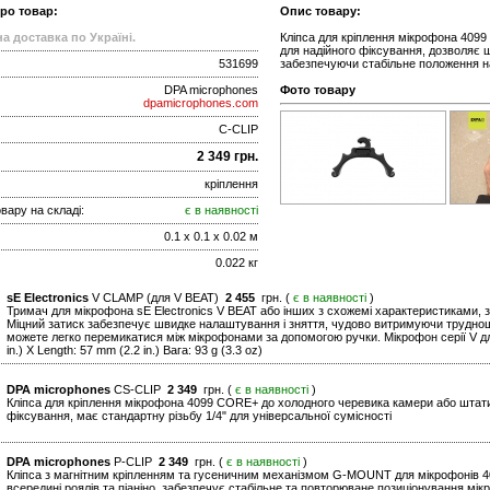
про товар:
Опис товару:
а доставка по Україні.
Кліпса для кріплення мікрофона 40
для надійного фіксування, дозволяє ш
531699
забезпечуючи стабільне положення на
DPA microphones
Фото товару
dpamicrophones.com
C-CLIP
2 349 грн.
кріплення
вару на складі:
є в наявності
0.1 x 0.1 x 0.02 м
0.022 кг
sE Electronics
V CLAMP (для V BEAT)
2 455
грн. (
є в наявності
)
Тримач для мікрофона sE Electronics V BEAT або інших з схожемі характеристиками, з
Міцний затиск забезпечує швидке налаштування і зняття, чудово витримуючи труднощі 
можете легко перемикатися між мікрофонами за допомогою ручки. Мікрофон серії V для
in.) X Length: 57 mm (2.2 in.) Вага: 93 g (3.3 oz)
DPA microphones
CS-CLIP
2 349
грн. (
є в наявності
)
Кліпса для кріплення мікрофона 4099 CORE+ до холодного черевика камери або шта
фіксування, має стандартну різьбу 1/4" для універсальної сумісності
DPA microphones
P-CLIP
2 349
грн. (
є в наявності
)
Кліпса з магнітним кріпленням та гусеничним механізмом G-MOUNT для мікрофонів 4
всередині роялів та піаніно, забезпечує стабільне та повторюване позиціонування м