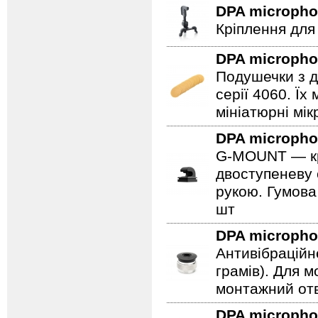
DPA microph
Кріплення для
DPA microph
Подушечки з д
серії 4060. Ї
мініатюрні мі
DPA microph
G-MOUNT — крі
двоступеневу 
рукою. Гумова
шт
DPA microph
Антивібраційн
грамів). Для 
монтажний отв
DPA microph