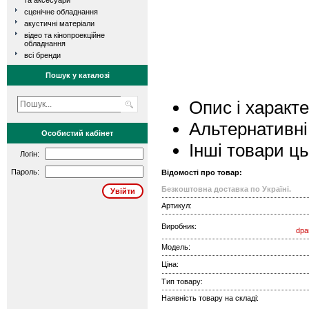
та аксесуари
сценічне обладнання
акустичні матеріали
відео та кінопроекційне
обладнання
всі бренди
Пошук у каталозі
Опис і характ
Альтернативні
Особистий кабінет
Інші товари ц
Логін:
Пароль:
Відомості про товар:
Безкоштовна доставка по Україні.
Артикул:
Виробник:
dpa
Модель:
Ціна:
Тип товару:
Наявність товару на складі: