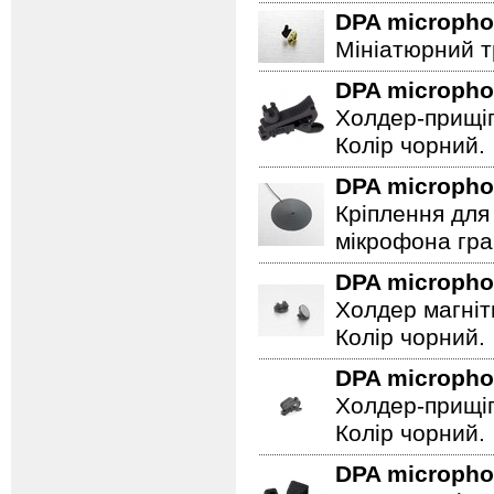
DPA microph
Мініатюрний т
DPA microph
Холдер-прищіп
Колір чорний.
DPA microph
Кріплення для 
мікрофона гра
DPA microph
Холдер магніт
Колір чорний.
DPA microph
Холдер-прищіп
Колір чорний.
DPA microph