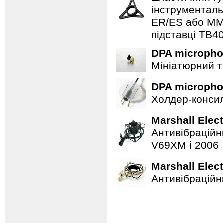
інструменталь
ER/ES або MMP
підставці TB4
DPA microph
Мініатюрний т
DPA microph
Холдер-консил
Marshall Elec
Антивібраційн
V69XM і 2006
Marshall Elec
Антивібраційни