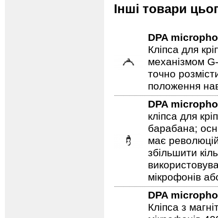
Інші товари цьо
DPA microph
Кліпса для кр
механізмом G-
точно розміст
положення нав
DPA microph
кліпса для кр
барабана; ос
має революцій
збільшити кіл
використовув
мікрофонів аб
DPA microph
Кліпса з магн