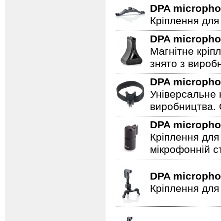
DPA microph
Кріплення для
DPA microph
Магнітне кріп
знято з вироб
DPA microph
Універсальне 
виробництва. 
DPA microph
Кріплення для
мікрофонній сті
DPA microph
Кріплення для