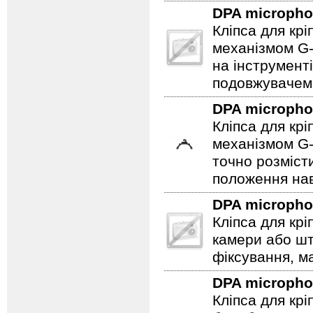
DPA microph
Кліпса для кр
механізмом G-
на інструмент
подовжувачем
DPA microph
Кліпса для кр
механізмом G-
точно розміст
положення нав
DPA microph
Кліпса для кр
камери або ш
фіксування, ма
DPA microph
Кліпса для кр