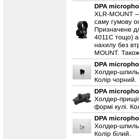
DPA microph
XLR-MOUNT — ц
саму гумову ос
Призначене дл
4011C тощо) а
нахилу без втр
MOUNT. Також 
DPA microph
Холдер-шпильк
Колір чорний.
DPA microph
Холдер-прищіп
формі кулі. Ко
DPA microph
Холдер-шпильк
Колір білий.