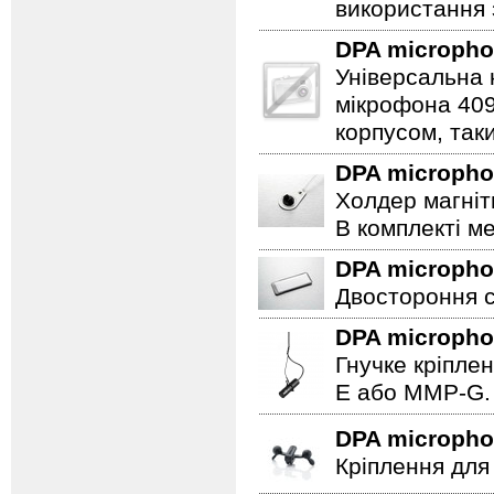
використання
DPA microph
Універсальна 
мікрофона 409
корпусом, таки
DPA microph
Холдер магніт
В комплекті ме
DPA microph
Двостороння с
DPA microph
Гнучке кріпле
E або MMP-G.
DPA microph
Кріплення для