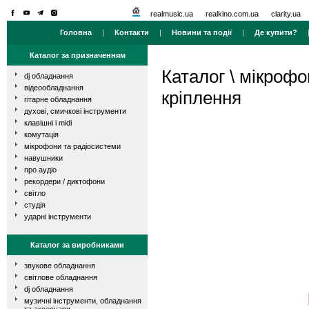
realmusic.ua
realkino.com.ua
clarity.ua
Головна
|
Контакти
|
Новини та події
|
Де купити?
Каталог за призначенням
Каталог
\
мікрофо
dj обладнання
відеообладнання
кріплення
гітарне обладнання
духові, смичкові інструменти
клавішні і midi
комутація
мікрофони та радіосистеми
навушники
про аудіо
рекордери / диктофони
світло
студія
ударні інструменти
Каталог за виробниками
звукове обладнання
світлове обладнання
dj обладнання
музичні інструменти, обладнання