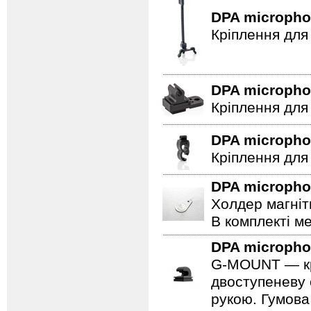
DPA microph
Кріплення для
DPA microph
Кріплення для
DPA microph
Кріплення для
DPA microph
Холдер магніт
В комплекті ме
DPA microph
G-MOUNT — крі
двоступеневу 
рукою. Гумова