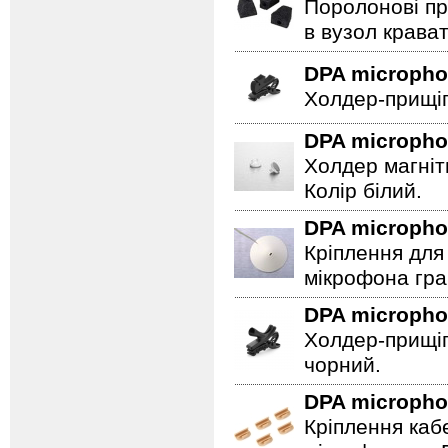
Поролонові пр
в вузол крават
DPA microph
Холдер-прищіп
DPA microph
Холдер магніт
Колір білий.
DPA microph
Кріплення для 
мікрофона гра
DPA microph
Холдер-прищіп
чорний.
DPA microph
Кріплення каб