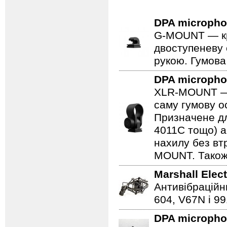
DPA microph
G-MOUNT — крі
двоступеневу 
рукою. Гумова
DPA microph
XLR-MOUNT — ц
саму гумову ос
Призначене дл
4011C тощо) а
нахилу без втр
MOUNT. Також 
Marshall Elec
Антивібраційн
604, V67N і 9
DPA microph