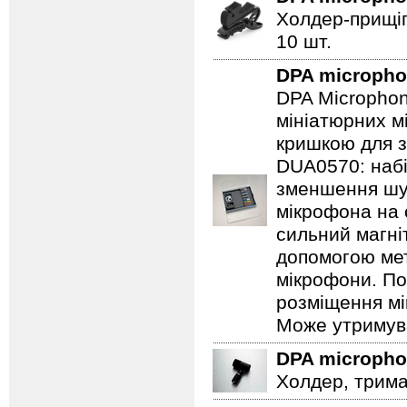
Холдер-прищіп
10 шт.
DPA microph
DPA Microphon
мініатюрних м
кришкою для з
DUA0570: набі
зменшення шум
мікрофона на 
сильний магні
допомогою мет
мікрофони. По
розміщення мі
Може утримува
DPA microph
Холдер, трима