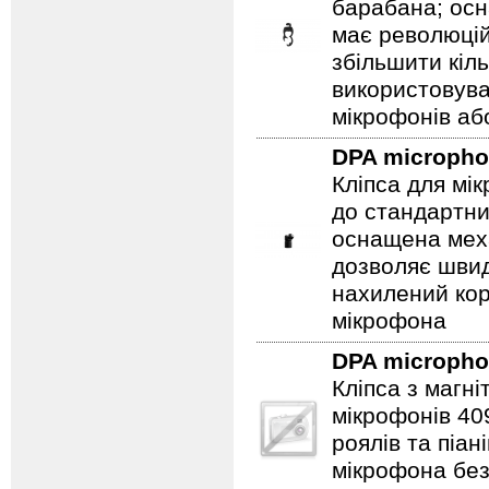
барабана; ос
має революцій
збільшити кіл
використовув
мікрофонів аб
DPA microph
Кліпса для мі
до стандартни
оснащена мех
дозволяє швидк
нахилений кор
мікрофона
DPA microph
Кліпса з магн
мікрофонів 40
роялів та піа
мікрофона бе