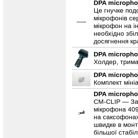
DPA microph
Це гнучке под
мікрофонів се
мікрофон на і
необхідно збі
досягнення кр
DPA microph
Холдер, трима
DPA microph
Комплект міні
DPA microph
CM-CLIP — Зат
мікрофона 409
на саксофонах
швидке в монт
більшої стабіл