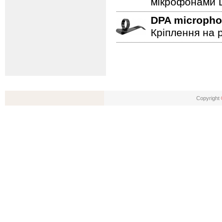
мікрофонами D
DPA microph
Кріплення на 
Copyright