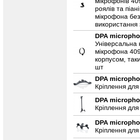
мікрофонів 40
роялів та піа
мікрофона бе
використання 
DPA microph
Універсальна 
мікрофона 409
корпусом, таки
шт
DPA microph
Кріплення для
DPA microph
Кріплення для 
DPA microph
Кріплення для