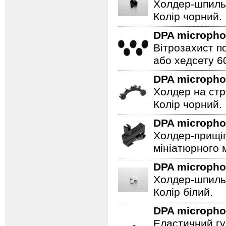
Холдер-шпильк
Колір чорний.
DPA microph
Вітрозахист п
або хедсету 60
DPA microph
Холдер на стр
Колір чорний.
DPA microph
Холдер-прищіп
мініатюрного 
DPA microph
Холдер-шпильк
Колір білий.
DPA microph
Еластичний гу