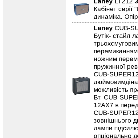
Laney
LT212
3
Кабінет серії 
динаміка. Опір
Laney
CUB-S
Бутік- стайл 
трьохсмуговим
перемиканням
ножним переми
пружинної рев
CUB-SUPER12,
дюймовимдінам
можливість пр
Вт. CUB-SUPE
12AX7 в перед
CUB-SUPER12 
зовнішнього ди
лампи підсилю
опціонально д