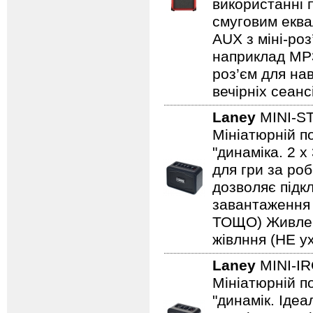
використанні 
смуговим еква
AUX з міні-роз
наприклад MP3/
роз’єм для на
вечірніх сеанс
Laney
MINI-S
Мініатюрній по
"динаміка. 2 
для гри за роб
дозволяє підкл
завантаження н
ТОЩО) Живленн
жівлння (НЕ ух
Laney
MINI-I
Мініатюрній по
"динамік. Іде