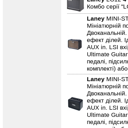
Комбо серії "L
Laney
MINI-S
Мініатюрній по
Двоканальній. 
ефект ділей. 
AUX in. LSI вх
Ultimate Guita
педалі, підси
комплекті) або
Laney
MINI-S
Мініатюрній по
Двоканальній. 
ефект ділей. 
AUX in. LSI вх
Ultimate Guita
педалі, підси