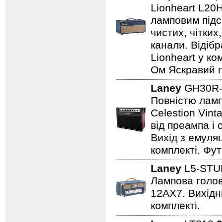
Lionheart L20
ламповим підс
чистих, чітких
канали. Відіб
Lionheart у ко
Ом Яскравий п
Laney
GH30R-
Повністю лампо
Celestion Vin
від преампа і 
Вихід з емуляц
комплекті. Фут
Laney
L5-STU
Лампова голова
12AX7. Вихідни
комплекті.