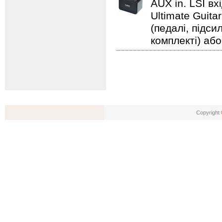
AUX in. LSI вх
Ultimate Guita
(педалі, підс
комплекті) або
Copyright