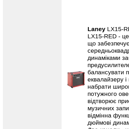
Laney
LX15-
LX15-RED - це
що забезпечує
середньоквадр
динаміками за
предусилителе
балансувати п
еквалайзеру і
набрати широк
потужного ове
відтворює прис
музичних запис
відмінна функц
дюймові динамі