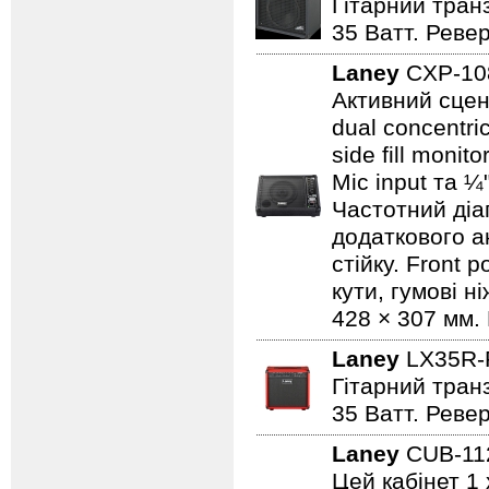
Гітарний транз
35 Ватт. Реве
Laney
CXP-1
Активний сцен
dual concentri
side fill moni
Mic input та ¼
Частотний діап
додаткового а
стійку. Front 
кути, гумові н
428 × 307 мм. 
Laney
LX35R
Гітарний транз
35 Ватт. Реве
Laney
CUB-1
Цей кабінет 1 