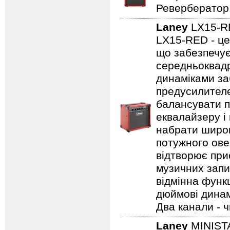
Ревербератор
Laney
LX15-
LX15-RED - це
що забезпечує
середньоквадр
динаміками за
предусилителе
балансувати п
еквалайзеру і
набрати широк
потужного ове
відтворює прис
музичних запис
відмінна функц
дюймові динамі
Два канали - 
Laney
MINIST