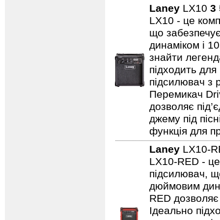
Laney
LX10
3
LX10 - це ком
що забезпечує
динаміком і 1
знайти легенд
підходить для
підсилювач з 
Перемикач Dri
дозволяє під’
джему під пісн
функція для пр
Laney
LX10-
LX10-RED - це
підсилювач, щ
дюймовим дина
RED дозволяє 
Ідеально підх