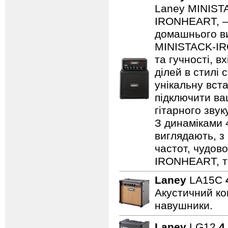
Laney MINISTA
IRONHEART, — 
домашнього ви
MINISTACK-IRO
та гучності, в
ділей в стилі 
унікальну вста
підключити ва
гітарного зву
З динаміками 
виглядають, з 
частот, чудово
IRONHEART, ті
Laney
LA15C
Акустичний ком
навушники.
Laney
LG12
4