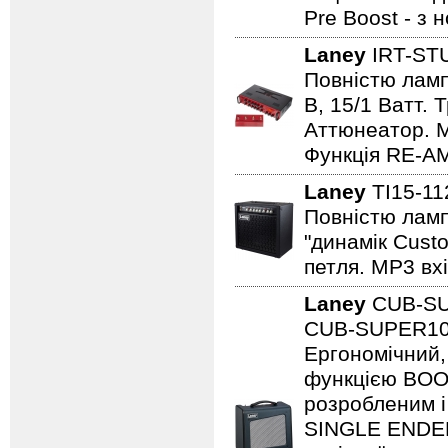
Pre Boost - з
Laney
IRT-ST
Повністю лампо
B, 15/1 Ватт. 
Аттюнеатор. M
Функція RE-AM
Laney
TI15-1
Повністю ламп
"динамік Cust
петля. MP3 вхі
Laney
CUB-S
CUB-SUPER10 -
Ергономічний,
функцією BOO
розробленим і
SINGLE ENDED 