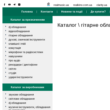
realmusic.ua
realkino.com.ua
clarity.ua
Головна
|
Контакти
|
Новини та події
|
Де купити?
Каталог за призначенням
Каталог
\
гітарне об
dj обладнання
відеообладнання
гітарне обладнання
духові, смичкові інструменти
клавішні і midi
комутація
мікрофони та радіосистеми
навушники
про аудіо
рекордери / диктофони
світло
студія
ударні інструменти
Каталог за виробниками
звукове обладнання
світлове обладнання
dj обладнання
музичні інструменти, обладнання