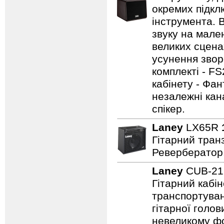
окремих підклю
інструмента. 
звуку на мале
великих сцена
усунення зворо
комплекті - FS
кабінету - Фа
незалежні кан
спікер.
Laney
LX65R
Гітарний транз
Ревербератор
Laney
CUB-2
Гітарний кабін
транспортуван
гітарної голов
невеликому фо