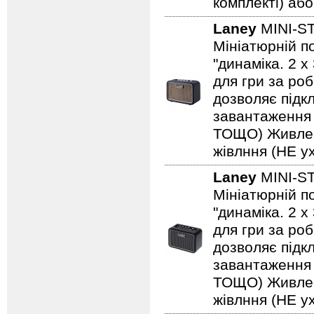
комплекті) або
Laney
MINI-S
Мініатюрній по
"динаміка. 2 
для гри за роб
дозволяє підкл
завантаження н
ТОЩО) Живленн
жівлння (НЕ ух
Laney
MINI-S
Мініатюрній по
"динаміка. 2 
для гри за роб
дозволяє підкл
завантаження н
ТОЩО) Живленн
жівлння (НЕ ух