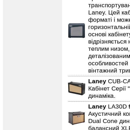
транспортуванн
Laney. Цей ка
форматі і може
горизонтальні
основі кабіне
відрізняється
теплим низом,
деталізованим
особливостей
вінтажний три
Laney
CUB-C
Кабінет Серії 
динаміка.
Laney
LA30D
Акустичний ком
Dual Cone дина
балансний XL