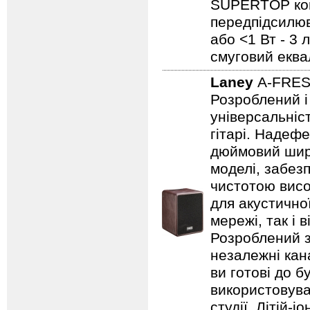
SUPERTOP ком
передпідсилюва
або <1 Вт - 3 
смуговий еква
Laney
A-FRE
Розроблений і
універсальніст
гітарі. Надеф
дюймовий широ
моделі, забезп
чистотою висо
для акустично
мережі, так і 
Розроблений з
незалежні кан
ви готові до б
використовува
студії. Літій-