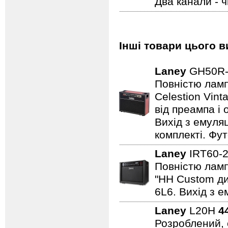
Два канали - 
Інші товари цього в
Laney
GH50R
Повністю лампо
Celestion Vin
від преампа і 
Вихід з емуляц
комплекті. Фут
Laney
IRT60-
Повністю лампо
"HH Custom ди
6L6. Вихід з е
Laney
L20H
4
Розроблений, 