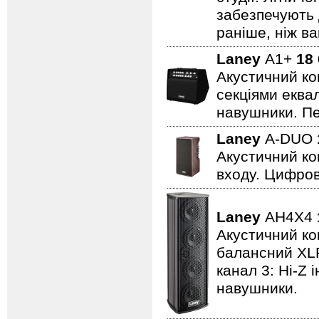
забезпечують 
раніше, ніж ва
Laney
A1+
18
Акустичний ко
секціями еквал
навушники. Пе
Laney
A-DUO
Акустичний ко
входу. Цифров
Laney
AH4X4
Акустичний ком
балансний XLR 
канал 3: Hi-Z 
навушники.