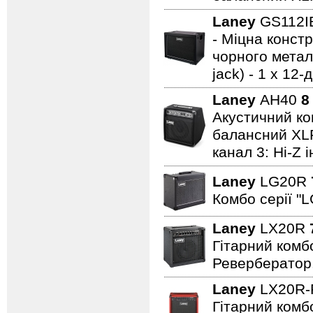
Laney
GS112
- Міцна констр
чорного металу
jack) - 1 x 1
Laney
AH40
8
Акустичний ком
балансний XLR 
канал 3: Hi-Z 
Laney
LG20R
Комбо серії "L
Laney
LX20R
Гітарний комбо
Ревербератор
Laney
LX20R
Гітарний комбо