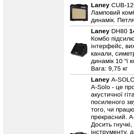
Laney
CUB-1
Ламповий комбо
динамік. Петля
Laney
DH80
1
Комбо підсилю
інтерфейс, вих
канали, симет
динамік 10 "і 
Вага: 9,75 кг
Laney
A-SOL
A-Solo - це п
акустичної гі
посиленого зву
того, чи працю
прекрасний. A
Досить гнучкі
інструменту, д