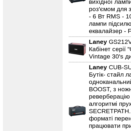
вихідної ламп
роз'ємом для з
- 6 Вт RMS - 
лампи підсилю
еквалайзер - 
Laney
GS212
Кабінет серії 
Vintage 30's д
Laney
CUB-S
Бутік- стайл
одноканальний
BOOST, з нож
реверберацію 
алгоритмі пру
SECRETPATH. 
форматі перен
працювати при