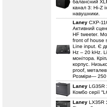
балансний XLR 
канал 3: Hi-Z 
навушники.
Laney
CXP-1
Активний сцен
HF tweeter. Мо
front of house
Line input. Є
Hz – 20 kHz. L
монітора. Кріп
корпус. Низьк
proof, металев
Розміри— 250 ×
Laney
LG35R
Комбо серії "L
Laney
LX35R