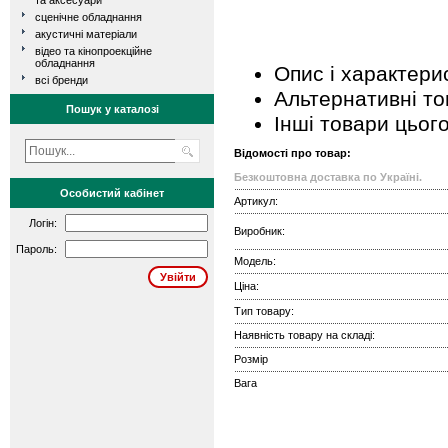
та аксесуари
сценічне обладнання
акустичні матеріали
відео та кінопроекційне
обладнання
Опис і характери
всі бренди
Альтернативні т
Пошук у каталозі
Інші товари цьог
Відомості про товар:
Безкоштовна доставка по Україні.
Особистий кабінет
Артикул:
Логін:
Виробник:
Пароль:
Модель:
Ціна:
Тип товару:
Наявність товару на складі:
Розмір
Вага