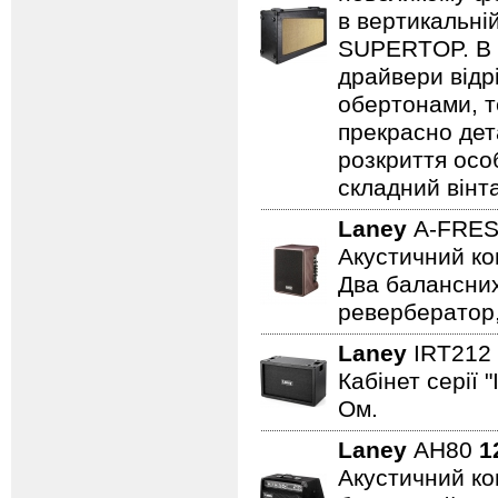
в вертикальні
SUPERTOP. В о
драйвери відр
обертонами, т
прекрасно дет
розкриття осо
складний вінт
Laney
A-FRE
Акустичний ко
Два балансних
ревербератор,
Laney
IRT212
Кабінет серії 
Ом.
Laney
AH80
1
Акустичний ком