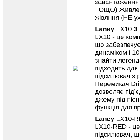
завантаження н
ТОЩО) Живленн
жівлння (НЕ ух
Laney
LX10
3
LX10 - це ком
що забезпечує
динаміком і 1
знайти легенд
підходить для
підсилювач з 
Перемикач Dri
дозволяє під’
джему під пісн
функція для пр
Laney
LX10-
LX10-RED - це
підсилювач, щ