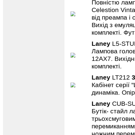
Повністю лампо
Celestion Vin
від преампа і 
Вихід з емуляц
комплекті. Фут
Laney
L5-STU
Лампова голова
12AX7. Вихідни
комплекті.
Laney
LT212
3
Кабінет серії 
динаміка. Опір
Laney
CUB-S
Бутік- стайл 
трьохсмуговим
перемиканням
ножним переми