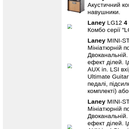
Акустичний ком
навушники.
Laney
LG12
4
Комбо серії "L
Laney
MINI-S
Мініатюрній по
Двоканальній. 
ефект ділей. 
AUX in. LSI вх
Ultimate Guita
педалі, підси
комплекті) або
Laney
MINI-S
Мініатюрній по
Двоканальній. 
ефект ділей. 