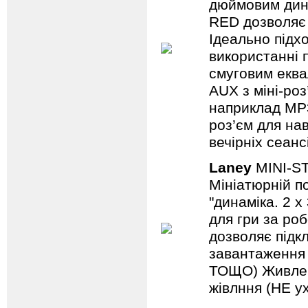
дюймовим дина
RED дозволяє 
Ідеально підх
використанні 
смуговим еква
AUX з міні-роз
наприклад MP3/
роз’єм для на
вечірніх сеанс
Laney
MINI-S
Мініатюрній по
"динаміка. 2 
для гри за роб
дозволяє підкл
завантаження н
ТОЩО) Живленн
жівлння (НЕ ух