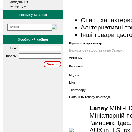
обладнання
всі бренди
Пошук у каталозі
Опис і характери
Альтернативні т
Інші товари цьог
Особистий кабінет
Відомості про товар:
Логін:
Безкоштовна доставка по Україні.
Пароль:
Артикул:
Виробник:
Модель:
Ціна:
Тип товару:
Наявність товару на складі:
Laney
MINI-L
Мініатюрній по
"динамік. Іде
AUX in. LSI вх