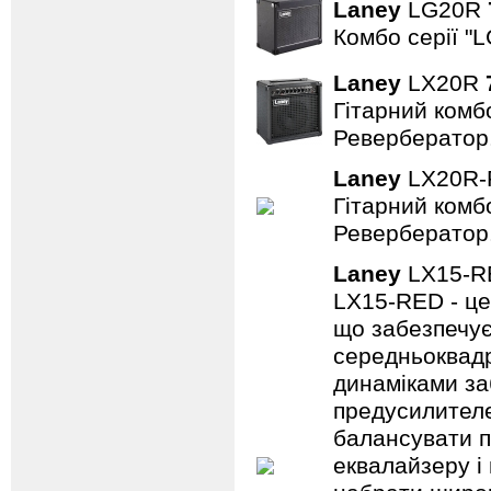
Laney
LG20R
Комбо серії "L
Laney
LX20R
Гітарний комбо
Ревербератор
Laney
LX20R
Гітарний комбо
Ревербератор
Laney
LX15-
LX15-RED - це
що забезпечує
середньоквадр
динаміками за
предусилителе
балансувати п
еквалайзеру і