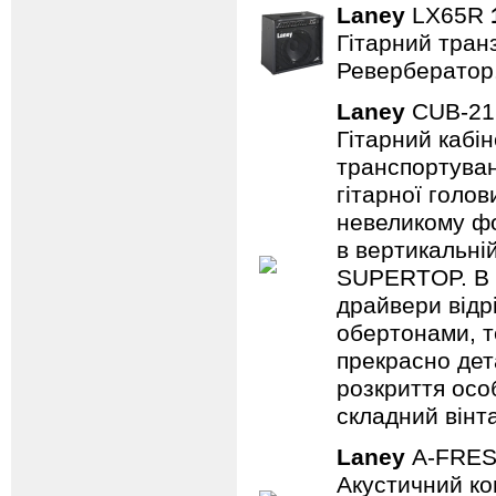
Laney
LX65R
Гітарний транз
Ревербератор
Laney
CUB-2
Гітарний кабін
транспортуван
гітарної голов
невеликому фо
в вертикальні
SUPERTOP. В о
драйвери відр
обертонами, т
прекрасно дет
розкриття осо
складний вінт
Laney
A-FRE
Акустичний ко