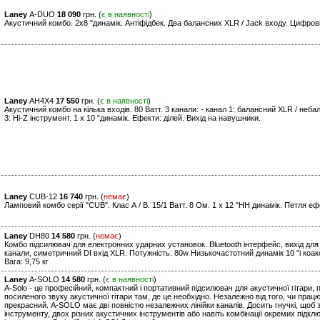
Laney
A-DUO
18 090
грн. (
є в наявності
)
Акустичний комбо. 2х8 "динамік. Антіфідбек. Два балансних XLR / Jack входу. Цифров
Laney
AH4X4
17 550
грн. (
є в наявності
)
Акустичний комбо на кілька входів. 80 Ватт. 3 канали: - канал 1: балансний XLR / небал
3: Hi-Z інструмент. 1 x 10 "динамік. Ефекти: ділей. Вихід на навушники.
Laney
CUB-12
16 740
грн. (
немає
)
Ламповий комбо серії "CUB". Клас А / В. 15/1 Ватт. 8 Ом. 1 x 12 "HH динамік. Петля еф
Laney
DH80
14 580
грн. (
немає
)
Комбо підсилювач для електронних ударних установок. Bluetooth інтерфейс, вихід для 
канали, симетричний DI вхід XLR. Потужність: 80w Низькочастотний динамік 10 "і коак
Вага: 9,75 кг
Laney
A-SOLO
14 580
грн. (
є в наявності
)
A-Solo - це професійний, компактний і портативний підсилювач для акустичної гітари,
посиленого звуку акустичної гітари там, де це необхідно. Незалежно від того, чи працю
прекрасний. A-SOLO має дві повністю незалежних лінійки каналів. Досить гнучкі, щоб
інструменту, двох різних акустичних інструментів або навіть комбінації окремих підклю