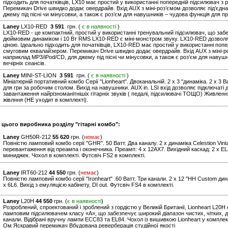
підходить для початківців, LX10 має простий у використанні попередній підсилювач з
Перемикач Drive швидко додає овердрайв. Вхід AUX з міні-роз’ємом дозволяє під’єдна
джему під пісні чи мінусовки, а також є роз’єм для навушників – чудова функція для пр
Laney
LX10-RED
3 591
грн. (
є в наявності
)
LX10-RED - це компактний, простий у використанні тренувальний підсилювач, що забез
дюймовим динаміком і 10 Вт RMS LX10-RED є міні-монстром звуку. LX10-RED дозволя
ціною. Ідеально підходить для початківців, LX10-RED має простий у використанні попе
смуговим еквалайзером. Перемикач Drive швидко додає овердрайв. Вхід AUX з міні-ро
наприклад MP3/iPod/CD, для джему під пісні чи мінусовки, а також є роз’єм для навуш
вечірніх сеансів.
Laney
MINI-ST-LION
3 591
грн. (
є в наявності
)
Мініатюрній портативний комбо Серії "Lionheart". Двоканальній. 2 x 3 "динаміка. 2 x 3
для гри за робочим столом. Вихід на навушники. AUX in. LSI вхід дозволяє підключаті до
завантаження найрізноманітнішіх гітарніх звуків ( педалі, підсилювачі ТОЩО) Живлення
жівлння (НЕ уходит в комплекті).
 цього виробника розділу "гітарні комбо":
Laney
GH50R-212
55 620
грн. (
немає
)
Повністю ламповий комбо серії "GHR". 50 Ватт. Два каналу. 2 x динаміка Celestion Vint
перевантаження від преампа і оконечника. Преамп: 4 x 12AX7. Вихідний каскад: 2 x EL34
миниджек. Чохол в комплекті. Футсвіч FS2 в комплекті.
Laney
IRT60-212
44 550
грн. (
немає
)
Повністю ламповий комбо серії "Ironheart" .60 Ватт. Три канали. 2 x 12 "HH Custom ди
x 6L6. Вихід з емуляцією кабінету, DI out. Футсвіч FS4 в комплекті.
Laney
L20H
44 550
грн. (
є в наявності
)
Розроблений, спроектований і зроблений з гордістю у Великій Британії, Lionheart L2
ламповим підсилювачем класу «А», що забезпечує широкий діапазон чистих, чітких, дин
канали. Відібрані вручну лампи ECC83 та EL84. Чохол із вишивкою Lionheart у комплект
Ом Яскравий перемикач Вбудована реверберація студійної якості