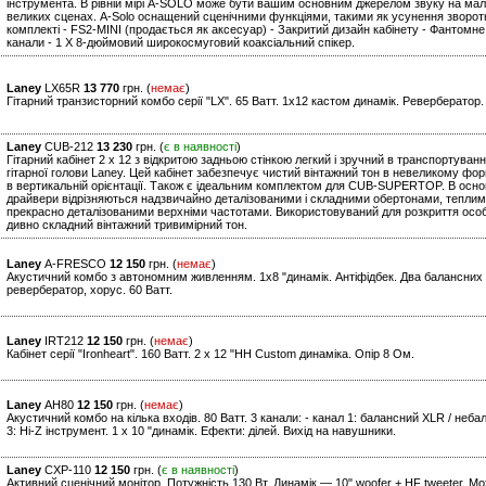
інструмента. В рівній мірі A-SOLO може бути вашим основним джерелом звуку на ма
великих сценах. A-Solo оснащений сценічними функціями, такими як усунення зворотног
комплекті - FS2-MINI (продається як аксесуар) - Закритий дизайн кабінету - Фантомн
канали - 1 X 8-дюймовий широкосмуговий коаксіальний спікер.
Laney
LX65R
13 770
грн. (
немає
)
Гітарний транзисторний комбо серії "LХ". 65 Ватт. 1х12 кастом динамік. Ревербератор.
Laney
CUB-212
13 230
грн. (
є в наявності
)
Гітарний кабінет 2 x 12 з відкритою задньою стінкою легкий і зручний в транспортуван
гітарної голови Laney. Цей кабінет забезпечує чистий вінтажний тон в невеликому форм
в вертикальній орієнтації. Також є ідеальним комплектом для CUB-SUPERTOP. В основі 
драйвери відрізняються надзвичайно деталізованими і складними обертонами, теплим
прекрасно деталізованими верхніми частотами. Використовуваний для розкриття ос
дивно складний вінтажний тривимірний тон.
Laney
A-FRESCO
12 150
грн. (
немає
)
Акустичний комбо з автономним живленням. 1х8 "динамік. Антіфідбек. Два балансних
ревербератор, хорус. 60 Ватт.
Laney
IRT212
12 150
грн. (
немає
)
Кабінет серії "Ironheart". 160 Ватт. 2 x 12 "HH Custom динаміка. Опір 8 Ом.
Laney
AH80
12 150
грн. (
немає
)
Акустичний комбо на кілька входів. 80 Ватт. 3 канали: - канал 1: балансний XLR / небал
3: Hi-Z інструмент. 1 x 10 "динамік. Ефекти: ділей. Вихід на навушники.
Laney
CXP-110
12 150
грн. (
є в наявності
)
Активний сценічний монітор. Потужність 130 Вт. Динамік — 10" woofer + HF tweeter. Може