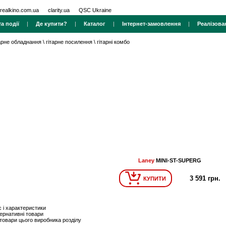
realkino.com.ua
clarity.ua
QSC Ukraine
а події
|
Де купити?
|
Каталог
|
Інтернет-замовлення
|
Реалізова
тарне обладнання
\
гітарне посилення
\
гітарні комбо
Laney
MINI-ST-SUPERG
3 591 грн.
КУПИТИ
 і характеристики
ернативні товари
 товари цього виробника розділу