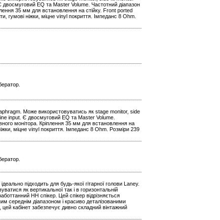
t. Є двосмуговий EQ та Master Volume. Частотний діапазон
лення 35 мм для встановлення на стійку. Front ported
и, гумові ніжки, міцне vinyl покриття. Імпеданс 8 Ohm.
бератор.
iaphragm. Може використовуватись як stage monitor, side
k Line input. Є двосмуговий EQ та Master Volume.
ивного монітора. Кріплення 35 мм для встановлення на
ніжки, міцне vinyl покриття. Імпеданс 8 Ohm. Розміри 239
бератор.
 ідеально підходить для будь-якої гітарної голови Laney.
уватися як вертикальної так і в горизонтальній
аботтанний HH спікер. Цей спікер відрізняється
им середнім діапазоном і красиво деталізованими
цей кабінет забезпечує дивно складний вінтажний