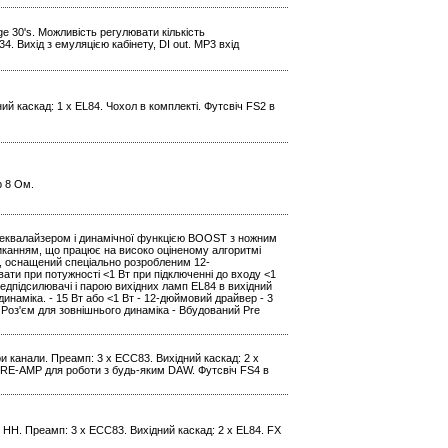
ge 30's. Можливість регулювати кількість
. Вихід з емуляцією кабінету, DI out. МР3 вхід
ний каскад: 1 x EL84. Чохол в комплекті. Футсвіч FS2 в
р 8 Ом.
 еквалайзером і динамічної функцією BOOST з ножним
анням, що працює на високо оціненому алгоритмі
, оснащений спеціально розробленим 12-
ти при потужності <1 Вт при підключенні до входу <1
підсилювачі і парою вихідних ламп EL84 в вихідний
наміка. - 15 Вт або <1 Вт - 12-дюймовий драйвер - 3
 Роз'єм для зовнішнього динаміка - Вбудований Pre
Три канали. Преамп: 3 x ECC83. Вихідний каскад: 2 x
я RE-AMP для роботи з будь-яким DAW. Футсвіч FS4 в
 HH. Преамп: 3 x ECC83. Вихідний каскад: 2 x EL84. FX