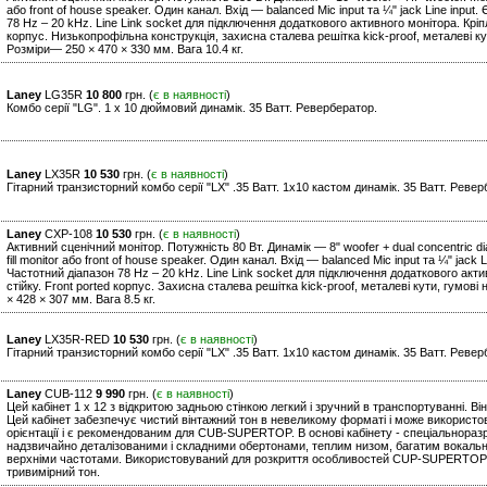
або front of house speaker. Один канал. Вхід — balanced Mic input та ¼" jack Line inpu
78 Hz – 20 kHz. Line Link socket для підключення додаткового активного монітора. Кріп
корпус. Низькопрофільна конструкція, захисна сталева решітка kick-proof, металеві кут
Розміри— 250 × 470 × 330 мм. Вага 10.4 кг.
Laney
LG35R
10 800
грн. (
є в наявності
)
Комбо серії "LG". 1 x 10 дюймовий динамік. 35 Ватт. Ревербератор.
Laney
LX35R
10 530
грн. (
є в наявності
)
Гітарний транзисторний комбо серії "LХ" .35 Ватт. 1х10 кастом динамік. 35 Ватт. Ревер
Laney
CXP-108
10 530
грн. (
є в наявності
)
Активний сценічний монітор. Потужність 80 Вт. Динамік — 8" woofer + dual concentric d
fill monitor або front of house speaker. Один канал. Вхід — balanced Mic input та ¼" jac
Частотний діапазон 78 Hz – 20 kHz. Line Link socket для підключення додаткового акт
стійку. Front ported корпус. Захисна сталева решітка kick-proof, металеві кути, гумові 
× 428 × 307 мм. Вага 8.5 кг.
Laney
LX35R-RED
10 530
грн. (
є в наявності
)
Гітарний транзисторний комбо серії "LХ" .35 Ватт. 1х10 кастом динамік. 35 Ватт. Ревер
Laney
CUB-112
9 990
грн. (
є в наявності
)
Цей кабінет 1 x 12 з відкритою задньою стінкою легкий і зручний в транспортуванні. Він
Цей кабінет забезпечує чистий вінтажний тон в невеликому форматі і може використов
орієнтації і є рекомендованим для CUB-SUPERTOP. В основі кабінету - спеціальноразр
надзвичайно деталізованими і складними обертонами, теплим низом, багатим вокальн
верхніми частотами. Використовуваний для розкриття особливостей CUP-SUPERTOP, 
тривимірний тон.