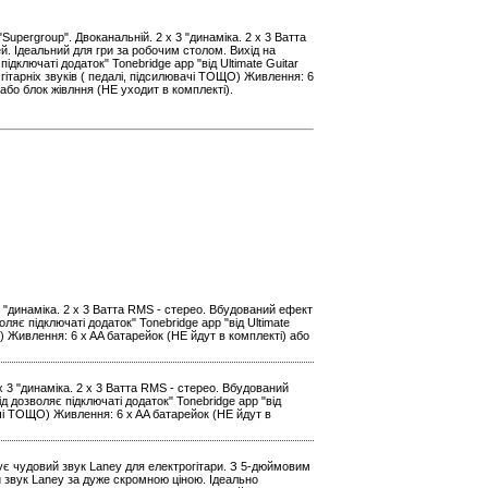
Supergroup". Двоканальній. 2 x 3 "динаміка. 2 x 3 Ватта
й. Ідеальний для гри за робочим столом. Вихід на
підключаті додаток" Tonebridge app "від Ultimate Guitar
гітарніх звуків ( педалі, підсилювачі ТОЩО) Живлення: 6
 або блок жівлння (НЕ уходит в комплекті).
 3 "динаміка. 2 x 3 Ватта RMS - стерео. Вбудований ефект
ляє підключаті додаток" Tonebridge app "від Ultimate
О) Живлення: 6 x AA батарейок (НЕ йдут в комплекті) або
x 3 "динаміка. 2 x 3 Ватта RMS - стерео. Вбудований
д дозволяє підключаті додаток" Tonebridge app "від
вачі ТОЩО) Живлення: 6 x AA батарейок (НЕ йдут в
ує чудовий звук Laney для електрогітари. З 5-дюймовим
 звук Laney за дуже скромною ціною. Ідеально