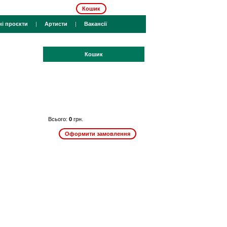
Кошик
ні проєкти
|
Артисти
|
Вакансії
Кошик
Всього:
0
грн.