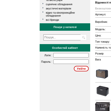
та аксесуари
Відомості 
сценічне обладнання
акустичні матеріали
Безкоштовн
відео та кінопроекційне
Артикул:
обладнання
всі бренди
Виробник:
Пошук у каталозі
Модель:
Ціна:
Тип товару:
Наявність то
Особистий кабінет
Розмір
Логін:
Вага
Пароль: