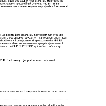
ленькій сцені або вашим персональним монітором на
о зв'язку і професійний DI-вихід. - 60 Вт - БП в
е живлення для конденсаторних мікрофонів - 2 незалежні
ні, що робить його ідеальним партнером для будь-якої
аті і може використовуватися як в горизонтальній так і
кабінета - 2 спеціальних гітарних динаміка HH. Ці
и низами, багатим вокальним середнім діапазоном і
обливостей CUP-SUPERTOP, цей кабінет забезпечує
 XLR / Jack входу. Цифрові ефекти: цифровий
ансная лінія, канал 2: стерео небалансная лінія і канал
 використовуватись як stage monitor, side fill monitor