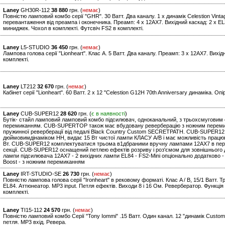
Laney
GH30R-112
38 880
грн. (
немає
)
Повністю ламповий комбо серії "GHR". 30 Ватт. Два каналу. 1 x динамік Celestion Vinta
перевантаження від преампа і оконечника. Преамп: 4 x 12AX7. Вихідний каскад: 2 x EL34
миниджек. Чохол в комплекті. Футсвіч FS2 в комплекті.
Laney
L5-STUDIO
36 450
грн. (
немає
)
Лампова голова серії "Lionheart". Клас А. 5 Ватт. Два каналу. Преамп: 3 x 12AX7. Вихід
комплекті.
Laney
LT212
32 670
грн. (
немає
)
Кабінет серії "Lionheart". 60 Ватт. 2 x 12 "Celestion G12H 70th Anniversary динаміка. Опі
Laney
CUB-SUPER12
28 620
грн. (
є в наявності
)
Бутік- стайл ламповий ламповий комбо підсилювач, одноканальний, з трьохсмуговим
перемиканням. CUB-SUPERTOP також має вбудовану реверберацію з ножним перемик
пружинної реверберації від педалі Black Country Custom SECRETPATH. CUB-SUPER12
дюймовимдінаміком HH, видає 15 Вт чистої лампи КЛАСУ A/B і має можливість працюва
Вт. CUB-SUPER12 комплектуватися трьома в1дбраними вручну лампами 12AX7 в перед
секції. CUB-SUPER12 оснащений петлею ефектів розриву і роз'ємом для зовнішнього ди
лампи підсилювача 12AX7 - 2 вихідних лампи EL84 - FS2-Mini опціонально додатково -
Boost - з ножним перемиканням
Laney
IRT-STUDIO-SE
26 730
грн. (
немає
)
Повністю лампова голова серії "Ironheart" в рековому форматі. Клас A / B, 15/1 Ватт. 
EL84. Аттюнеатор. MP3 input. Петля ефектів. Виходи 8 і 16 Ом. Ревербератор. Функці
комплекті.
Laney
TI15-112
24 570
грн. (
немає
)
Повністю ламповий комбо Серії "Tony Iommi" .15 Ватт. Один канал. 12 "динамік Custom
петля. MP3 вхід. Ревера.