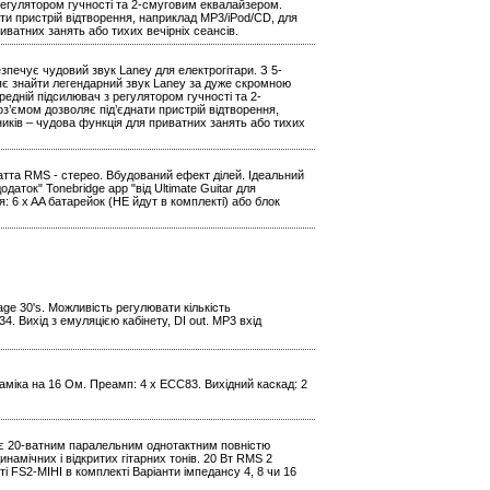
 регулятором гучності та 2-смуговим еквалайзером.
ти пристрій відтворення, наприклад MP3/iPod/CD, для
иватних занять або тихих вечірніх сеансів.
печує чудовий звук Laney для електрогітари. З 5-
є знайти легендарний звук Laney за дуже скромною
редній підсилювач з регулятором гучності та 2-
з’ємом дозволяє під’єднати пристрій відтворення,
ників – чудова функція для приватних занять або тихих
 Ватта RMS - стерео. Вбудований ефект ділей. Ідеальний
даток" Tonebridge app "від Ultimate Guitar для
: 6 x AA батарейок (НЕ йдут в комплекті) або блок
age 30's. Можливість регулювати кількість
. Вихід з емуляцією кабінету, DI out. МР3 вхід
наміка на 16 Ом. Преамп: 4 x ECC83. Вихідний каскад: 2
0H є 20-ватним паралельним однотактним повністю
амічних і відкритих гітарних тонів. 20 Вт RMS 2
і FS2-МІНІ в комплекті Варіанти імпедансу 4, 8 чи 16