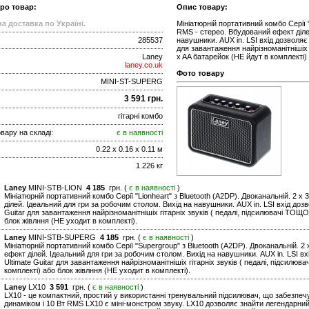
про товар:
Опис товару:
а доставка по Україні.
Мініатюрній портативний комбо Серії "
RMS - стерео. Вбудований ефект діле
285537
навушники. AUX in. LSI вхід дозволяє 
для завантаження найрізноманітнішіх 
Laney
x AA батарейок (НЕ йдут в комплекті)
laney.co.uk
Фото товару
MINI-ST-SUPERG
3 591 грн.
гітарні комбо
вару на складі:
є в наявності
0.22 x 0.16 x 0.11 м
1.226 кг
Laney
MINI-STB-LION
4 185
грн. (
є в наявності
)
Мініатюрній портативний комбо Серії "Lionheart" з Bluetooth (A2DP). Двоканальній. 2 x
ділей. Ідеальний для гри за робочим столом. Вихід на навушники. AUX in. LSI вхід дозво
Guitar для завантаження найрізноманітнішіх гітарніх звуків ( педалі, підсилювачі ТОЩ
блок жівлння (НЕ уходит в комплекті).
Laney
MINI-STB-SUPERG
4 185
грн. (
є в наявності
)
Мініатюрній портативний комбо Серії "Supergroup" з Bluetooth (A2DP). Двоканальній. 2 
ефект ділей. Ідеальний для гри за робочим столом. Вихід на навушники. AUX in. LSI вхі
Ultimate Guitar для завантаження найрізноманітнішіх гітарніх звуків ( педалі, підсилю
комплекті) або блок жівлння (НЕ уходит в комплекті).
Laney
LX10
3 591
грн. (
є в наявності
)
LX10 - це компактний, простий у використанні тренувальний підсилювач, що забезпеч
динаміком і 10 Вт RMS LX10 є міні-монстром звуку. LX10 дозволяє знайти легендарний