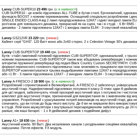
Laney
CUB-SUPER10
23 490
грн. (
є в наявності
)
CUB-SUPER10 - це комбо підсилювач ALL-TUBE в бутик-стилі. Ергономічний, однокан
функцією BOOST з ножним перемиканням. Оснащений спеціально розробленим і дин
SINGLE ENDED CLASS A від 2 ламп предпідсилювача 12AX7 і однієї вихідної лампи E
роз'ємом для зовнішнього динаміка, прекрасний як на сцені, так і в студії. - 6 Вт RMS
динаміка - 2 лампи підсилювача 12AX7 і 1 вихідна лампа EL84 - 3-смуговий еквалайзе
Laney
GS212VR
23 220
грн. (
немає
)
Кабінет серії "GHS". 120 Ватт моно або 2х60 стерео. 2 x Celestion Vintage 30's динамік
Laney
CUB-SUPERTOP
19 440
грн. (
немає
)
Бутік- стайл ламповий головний підсилювач CUB-SUPERTOP, одноканальний, з трьох
ножним перемиканням. CUB-SUPERTOP також має вбудовану реверберацію з ножним
алгоритмі пружинної реверберації від педалі Black Country Custom SECRETPATH. CU
форматі переносного головного підсилювача і має можливість працювати при потужност
SUPERTOP комплектуватися трьома выдыбраними лампами 12AX7 в передпідсилювачі і 
або <1 Вт - 3 лампи підсилювача 12AX7 - 2 вихідних лампи EL84 - 3-смуговий еквалай
Laney
A-FRESCO-2
18 900
грн. (
є в наявності
)
Розроблений і спроектований в Великобританії, A-FRESCO-2 забезпечує універсальність
акустичній гітарі. Надефективний підсилювач потужності класу D плюс один 8-дюймо
для цієї моделі, забезпечують чіткий прозорий акустичний звук з потужністю і чистот
комплект для акустичної гітари, призначений для використання як з живленням від мере
управління. Розроблений з урахуванням потреб виконавців на акустичній гітарі, два н
означають, що ви готові до будь-якого виступу. Де б ви не вирішили його використову
в студії. Літій-іонні акумулятори з внутрішньої перезарядженням забезпечують до 24 г
раніше, ніж ваші батареї. - 1 x 8-дюймовий динамік з подвійним дифуз
Laney
A1+
18 630
грн. (
немає
)
Акустичний комбо. 80 Ватт. Два незалежних канали з роздільними секціями еквалайзера
навушники. Петля ефектів. FX модуль.