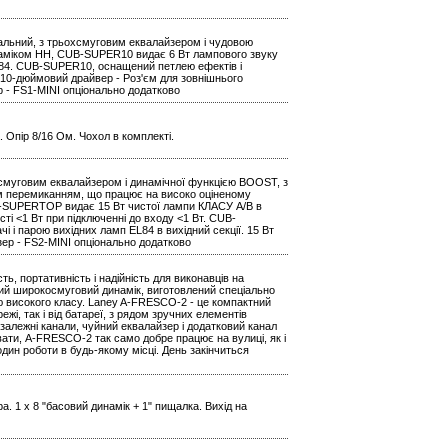
альний, з трьохсмуговим еквалайзером і чудовою
аміком HH, CUB-SUPER10 видає 6 Вт лампового звуку
L84. CUB-SUPER10, оснащений петлею ефектів і
 - 10-дюймовий драйвер - Роз'єм для зовнішнього
р - FS1-MINI опціонально додатково
а. Опір 8/16 Ом. Чохол в комплекті.
смуговим еквалайзером і динамічної функцією BOOST, з
 перемиканням, що працює на високо оціненому
B-SUPERTOP видає 15 Вт чистої лампи КЛАСУ A/B в
і <1 Вт при підключенні до входу <1 Вт. CUB-
парою вихідних ламп EL84 в вихідний секції. 15 Вт
зер - FS2-MINI опціонально додатково
, портативність і надійність для виконавців на
вий широкосмуговий динамік, виготовлений спеціально
ою високого класу. Laney A-FRESCO-2 - це компактний
жі, так і від батареї, з рядом зручних елементів
езалежні канали, чуйний еквалайзер і додатковий канал
вати, A-FRESCO-2 так само добре працює на вулиці, як і
один роботи в будь-якому місці. День закінчиться
. 1 x 8 "басовий динамік + 1" пищалка. Вихід на