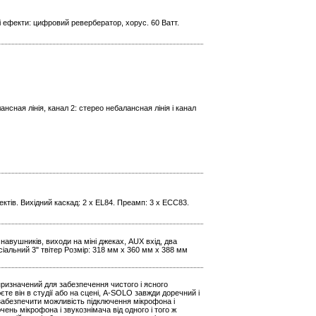
і ефекти: цифровий ревербератор, хорус. 60 Ватт.
ансная лінія, канал 2: стерео небалансная лінія і канал
ектів. Вихідний каскад: 2 x EL84. Преамп: 3 x ECC83.
навушників, виходи на міні джеках, AUX вхід, два
сіальний 3" твітер Розмір: 318 мм x 360 мм x 388 мм
 призначений для забезпечення чистого і ясного
єте він в студії або на сцені, A-SOLO завжди доречний і
 забезпечити можливість підключення мікрофона і
чень мікрофона і звукознімача від одного і того ж