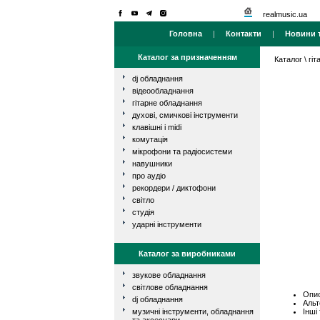
realmusic.ua
Головна
|
Контакти
|
Новини т
Каталог за призначенням
Каталог
\
гі
dj обладнання
відеообладнання
гітарне обладнання
духові, смичкові інструменти
клавішні і midi
комутація
мікрофони та радіосистеми
навушники
про аудіо
рекордери / диктофони
світло
студія
ударні інструменти
Каталог за виробниками
звукове обладнання
світлове обладнання
Опис
dj обладнання
Альт
Інші
музичні інструменти, обладнання