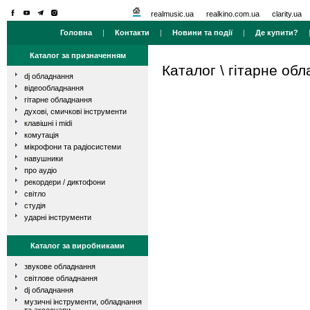
realmusic.ua
realkino.com.ua
clarity.ua
Головна
|
Контакти
|
Новини та події
|
Де купити?
Каталог за призначенням
Каталог
\
гітарне об
dj обладнання
відеообладнання
гітарне обладнання
духові, смичкові інструменти
клавішні і midi
комутація
мікрофони та радіосистеми
навушники
про аудіо
рекордери / диктофони
світло
студія
ударні інструменти
Каталог за виробниками
звукове обладнання
світлове обладнання
dj обладнання
музичні інструменти, обладнання