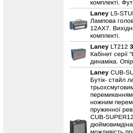
комплекті. Фут
Laney
L5-STU
Лампова голова
12AX7. Вихідни
комплекті.
Laney
LT212
3
Кабінет серії 
динаміка. Опір
Laney
CUB-S
Бутік- стайл 
трьохсмуговим
перемиканням
ножним переми
пружинної рев
CUB-SUPER12,
дюймовимдінам
можливість пр