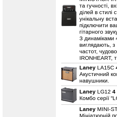
та гучності, в
ділей в стилі 
унікальну вста
підключити ва
гітарного зву
З динаміками 
виглядають, з 
частот, чудово
IRONHEART, ті
Laney
LA15C
Акустичний ком
навушники.
Laney
LG12
4
Комбо серії "L
Laney
MINI-S
Мініатюрній по