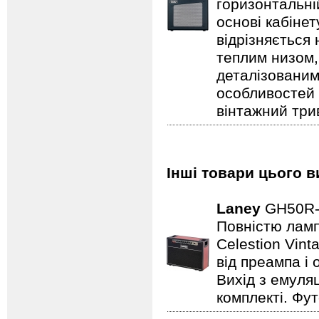
горизонтальні
основі кабіне
відрізняється
теплим низом,
деталізованим
особливостей
вінтажний три
Інші товари цього в
Laney
GH50R
Повністю лампо
Celestion Vin
від преампа і 
Вихід з емуляц
комплекті. Фут