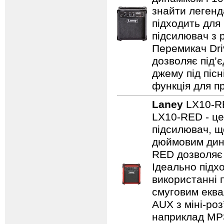
знайти легенд
підходить для
підсилювач з 
Перемикач Dri
дозволяє під’
джему під пісн
функція для пр
Laney
LX10-
LX10-RED - це
підсилювач, щ
дюймовим дина
RED дозволяє 
Ідеально підх
використанні 
смуговим еква
AUX з міні-роз
наприклад MP3/