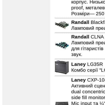
корпус. Низьк
proof, металев
Розміри— 250 ×
Randall
Black
Ламповий преа
Randall
CLN
Ламповий преа
для гітаристів
звук.
Laney
LG35
Комбо серії "L
Laney
CXP-1
Активний сцен
dual concentri
side fill moni
Mic input та ¼