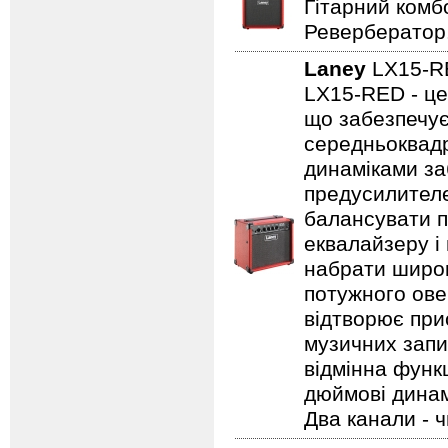
Гітарний комбо
Ревербератор
Laney
LX15-
LX15-RED - це
що забезпечує
середньоквадр
динаміками за
предусилителе
балансувати п
еквалайзеру і
набрати широк
потужного ове
відтворює прис
музичних запис
відмінна функц
дюймові динамі
Два канали - 