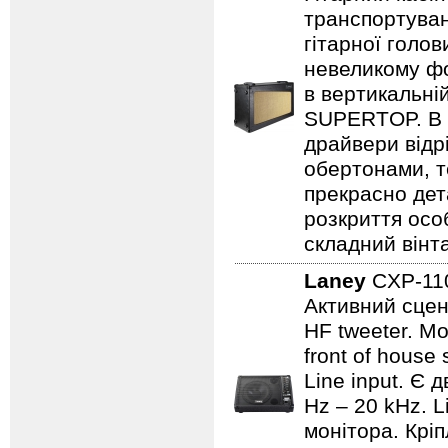
транспортуван
гітарної голов
невеликому фо
в вертикальні
SUPERTOP. В о
драйвери відр
обертонами, т
прекрасно дет
розкриття осо
складний вінт
Laney
CXP-1
Активний сцен
HF tweeter. Мо
front of house
Line input. Є
Hz – 20 kHz. L
монітора. Кріп