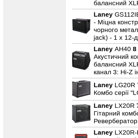
балансний XL
Laney
GS112
- Міцна констр
чорного металу
jack) - 1 x 1
Laney
AH40
8
Акустичний ком
балансний XLR 
канал 3: Hi-Z 
Laney
LG20R
Комбо серії "L
Laney
LX20R
Гітарний комбо
Ревербератор
Laney
LX20R