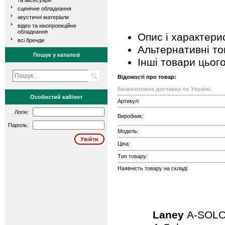
та аксесуари
сценічне обладнання
акустичні матеріали
відео та кінопроекційне
обладнання
Опис і характери
всі бренди
Альтернативні т
Пошук у каталозі
Інші товари цьог
Відомості про товар:
Безкоштовна доставка по Україні.
Особистий кабінет
Артикул:
Логін:
Виробник:
Пароль:
Модель:
Ціна:
Тип товару:
Наявність товару на складі:
Laney
A-SOL