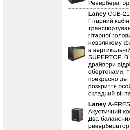
Ревербератор
Laney
CUB-2
Гітарний кабін
транспортуван
гітарної голов
невеликому фо
в вертикальні
SUPERTOP. В о
драйвери відр
обертонами, т
прекрасно дет
розкриття осо
складний вінт
Laney
A-FRE
Акустичний ко
Два балансних
ревербератор,