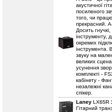
акустичної гі
посиленого зву
того, чи працю
прекрасний. A
Досить гнучкі
інструменту, д
окремих підклю
інструмента. 
звуку на мале
великих сцена
усунення зворо
комплекті - FS
кабінету - Фа
незалежні кан
спікер.
Laney
LX65R
Гітарний транз