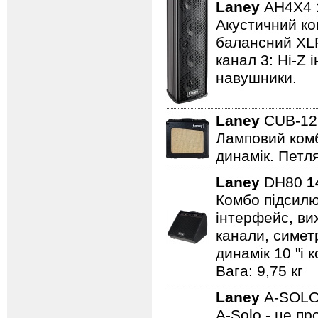
Laney
AH4X4
Акустичний ком
балансний XLR 
канал 3: Hi-Z 
навушники.
Laney
CUB-1
Ламповий комбо
динамік. Петля
Laney
DH80
1
Комбо підсилю
інтерфейс, вих
канали, симет
динамік 10 "і 
Вага: 9,75 кг
Laney
A-SOL
A-Solo - це п