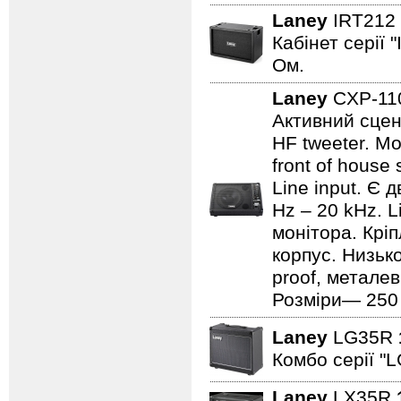
Laney
IRT212
Кабінет серії 
Ом.
Laney
CXP-1
Активний сцен
HF tweeter. Мо
front of house
Line input. Є
Hz – 20 kHz. L
монітора. Кріп
корпус. Низьк
proof, металев
Розміри— 250 ×
Laney
LG35R
Комбо серії "L
Laney
LX35R