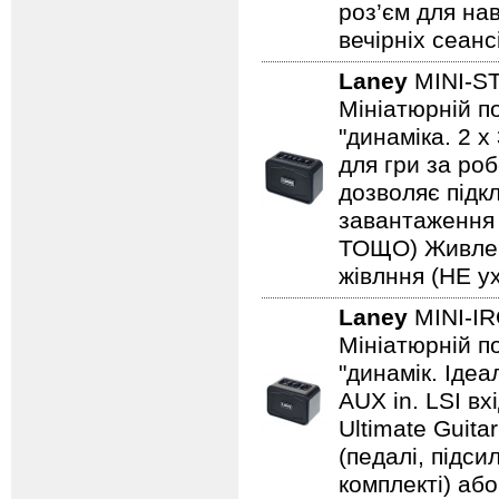
роз’єм для на
вечірніх сеанс
Laney
MINI-S
Мініатюрній по
"динаміка. 2 
для гри за роб
дозволяє підкл
завантаження н
ТОЩО) Живленн
жівлння (НЕ ух
Laney
MINI-I
Мініатюрній по
"динамік. Іде
AUX in. LSI вх
Ultimate Guita
(педалі, підс
комплекті) або