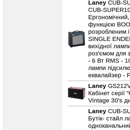
Laney
CUB-S
CUB-SUPER10 -
Ергономічний,
функцією BOO
розробленим і
SINGLE ENDED 
вихідної ламп
роз'ємом для з
- 6 Вт RMS - 
лампи підсилю
еквалайзер - 
Laney
GS212
Кабінет серії 
Vintage 30's д
Laney
CUB-S
Бутік- стайл
одноканальний