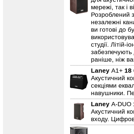
мережі, так і 
Розроблений з
незалежні кан
ви готові до б
використовува
студії. Літій-
забезпечують 
раніше, ніж ва
Laney
A1+
18
Акустичний ко
секціями еквал
навушники. Пе
Laney
A-DUO
Акустичний ко
входу. Цифров