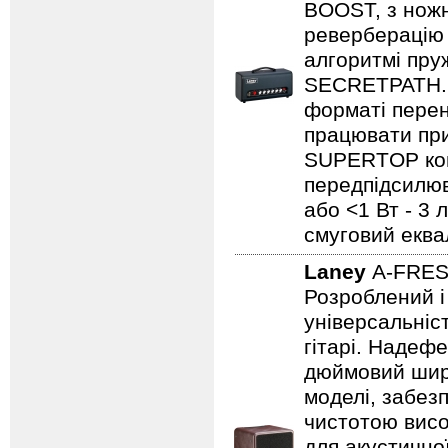
BOOST, з нож
реверберацію 
алгоритмі пру
SECRETPATH. 
форматі перен
працювати при
SUPERTOP ком
передпідсилюва
або <1 Вт - 3 
смуговий еква
Laney
A-FRE
Розроблений і
універсальніст
гітарі. Надеф
дюймовий широ
моделі, забезп
чистотою висо
для акустично