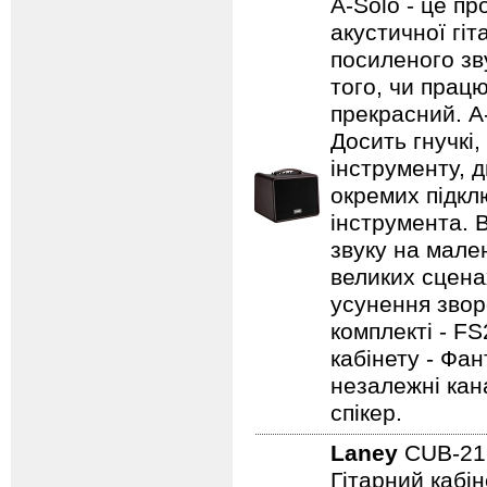
A-Solo - це п
акустичної гі
посиленого зву
того, чи працю
прекрасний. A
Досить гнучкі
інструменту, д
окремих підклю
інструмента. 
звуку на мале
великих сцена
усунення зворо
комплекті - FS
кабінету - Фа
незалежні кан
спікер.
Laney
CUB-2
Гітарний кабін