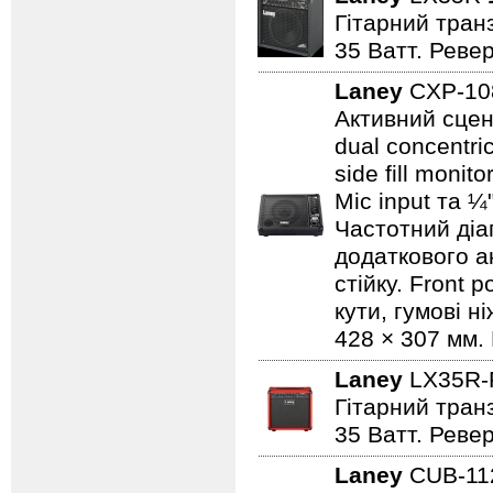
Гітарний транз
35 Ватт. Реве
Laney
CXP-1
Активний сцен
dual concentri
side fill moni
Mic input та ¼
Частотний діап
додаткового а
стійку. Front 
кути, гумові н
428 × 307 мм. 
Laney
LX35R
Гітарний транз
35 Ватт. Реве
Laney
CUB-1