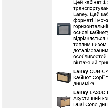
Цей кабінет 1 
транспортуванн
Laney. Цей ка
форматі і може
горизонтальні
основі кабіне
відрізняється
теплим низом,
деталізованим
особливостей
вінтажний три
Laney
CUB-C
Кабінет Серії 
динаміка.
Laney
LA30D
Акустичний ком
Dual Cone дина