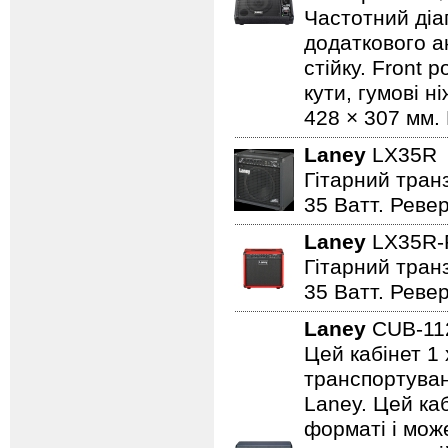
Частотний діап
додаткового а
стійку. Front 
кути, гумові н
428 × 307 мм. 
Laney
LX35
Гітарний транз
35 Ватт. Реве
Laney
LX35R
Гітарний транз
35 Ватт. Реве
Laney
CUB-1
Цей кабінет 1 
транспортуванн
Laney. Цей ка
форматі і може