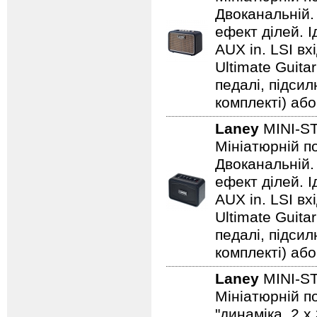
Двоканальній. 
ефект ділей. 
AUX in. LSI вх
Ultimate Guita
педалі, підси
комплекті) або
Laney
MINI-S
Мініатюрній по
Двоканальній. 
ефект ділей. 
AUX in. LSI вх
Ultimate Guita
педалі, підси
комплекті) або
Laney
MINI-S
Мініатюрній по
"динаміка. 2 