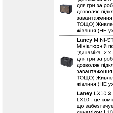
для гри за роб
дозволяє підкл
завантаження н
ТОЩО) Живленн
жівлння (НЕ ух
Laney
MINI-S
Мініатюрній по
"динаміка. 2 
для гри за роб
дозволяє підкл
завантаження н
ТОЩО) Живленн
жівлння (НЕ ух
Laney
LX10
3
LX10 - це ком
що забезпечує
динаміком і 1