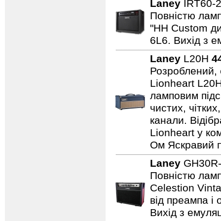
Laney
IRT60-
Повністю лампо
"HH Custom ди
6L6. Вихід з е
Laney
L20H
4
Розроблений, 
Lionheart L20
ламповим підс
чистих, чітких
канали. Відіб
Lionheart у ко
Ом Яскравий п
Laney
GH30R-
Повністю лампо
Celestion Vin
від преампа і 
Вихід з емуляц