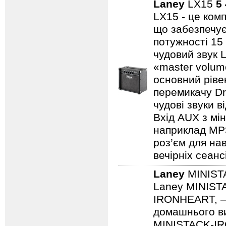
Laney
LX15
5
LX15 - це ком
що забезпечує
потужності 15
чудовий звук 
«master volum
основний ріве
перемикачу Dr
чудові звуки в
Вхід AUX з мін
наприклад MP3/
роз’єм для на
вечірніх сеанс
Laney
MINIST
Laney MINISTA
IRONHEART, — 
домашнього ви
MINISTACK-IRO