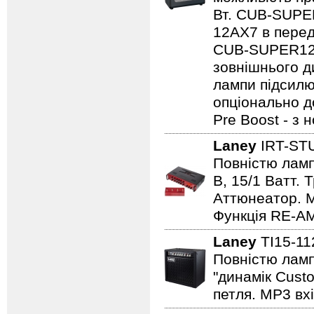
Вт. CUB-SUPE
12AX7 в перед
CUB-SUPER12 
зовнішнього ди
лампи підсилю
опціонально д
Pre Boost - з
Laney
IRT-ST
Повністю лампо
B, 15/1 Ватт. 
Аттюнеатор. M
Функція RE-AM
Laney
TI15-1
Повністю ламп
"динамік Cust
петля. MP3 вхі